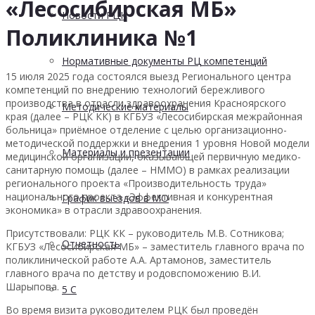
«Лесосибирская МБ»
Новости РЦК
Поликлиника №1
Нормативные документы РЦ компетенций
15 июля 2025 года состоялся выезд Регионального центра
компетенций по внедрению технологий бережливого
производства в отрасли здравоохранения Красноярского
Методические материалы
края (далее – РЦК КК) в КГБУЗ «Лесосибирская межрайонная
больница» приёмное отделение с целью организационно-
методической поддержки и внедрения 1 уровня Новой модели
Материалы и презентации
медицинской организации, оказывающей первичную медико-
санитарную помощь (далее – НММО) в рамках реализации
регионального проекта «Производительность труда»
национального проекта «Эффективная и конкурентная
График выездов в МО
экономика» в отрасли здравоохранения.
Присутствовали: РЦК КК – руководитель М.В. Сотникова;
Отчетность
КГБУЗ «Лесосибирская МБ» – заместитель главного врача по
поликлинической работе А.А. Артамонов, заместитель
главного врача по детству и родовспоможению В.И.
Шарыпова.
5 С
Во время визита руководителем РЦК был проведён