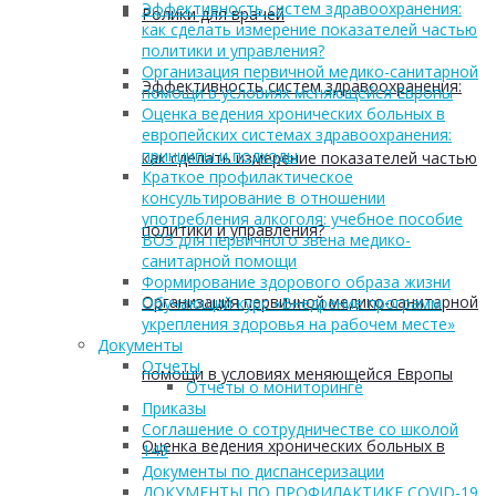
Эффективность систем здравоохранения:
Ролики для врачей
как сделать измерение показателей частью
политики и управления?
Организация первичной медико-санитарной
Эффективность систем здравоохранения:
помощи в условиях меняющейся Европы
Оценка ведения хронических больных в
европейских системах здравоохранения:
принципы и подходы
как сделать измерение показателей частью
Краткое профилактическое
консультирование в отношении
употребления алкоголя: учебное пособие
политики и управления?
ВОЗ для первичного звена медико-
санитарной помощи
Формирование здорового образа жизни
Организация первичной медико-санитарной
Обучающий курс «Внедрение программ
укрепления здоровья на рабочем месте»
Документы
Отчеты
помощи в условиях меняющейся Европы
Отчеты о мониторинге
Приказы
Соглашение о сотрудничестве со школой
Оценка ведения хронических больных в
149
Документы по диспансеризации
ДОКУМЕНТЫ ПО ПРОФИЛАКТИКЕ COVID-19