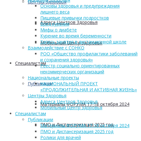
Центры Здоровья
Основы здоровья и предупреждения
лишнего веса
Пищевые привычки подростков
Адреса Центров Здоровья
Вред курения
Мифы о диабете
Курение во время беременности
Запись занятия в дистанционной школе
Мобильный Центр здоровья
Взаимодействие с СОНКО
РОО «Общество профилактики заболеваний
и сохранения здоровья»
Cпециалистам
Реестр социально ориентированных
некоммерческих организаций
Национальные проекты
Публикации
НАЦИОНАЛЬНЫЙ ПРОЕКТ
«ПРОДОЛЖИТЕЛЬНАЯ И АКТИВНАЯ ЖИЗНЬ»
Центры Здоровья
Адреса Центров Здоровья
Материалы ФОРУМА 17-18 октября 2024
Мобильный Центр здоровья
Cпециалистам
Публикации
ПМО и Диспансеризация 2025 год
Материалы ФОРУМА 17-18 октября 2024
ПМО и Диспансеризация 2025 год
Ролики для врачей