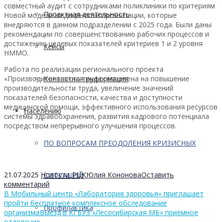
совместный аудит с сотрудниками поликлиники по критериям
Проектная деятельность
Новой модели медицинской организации, которые
внедряются в данном подразделении с 2025 года. Были даны
рекомендации по совершенствованию рабочих процессов и
достижению целевых показателей критериев 1 и 2 уровня
Кейсы
НММО.
Работа по реализации регионального проекта
«Производительность труда» нацелена на повышение
Контактная информация
производительности труда, увеличение значений
показателей безопасности, качества и доступности
медицинской помощи, эффективного использования ресурсов
Населению
системы здравоохранения, развития кадрового потенциала
посредством непрерывного улучшения процессов.
ПО ВОПРОСАМ ПРЕОДОЛЕНИЯ КРИЗИСНЫХ
21.07.2025
Новости РЦК
Юлия Кононова
Оставить
СИТУАЦИЙ
комментарий
В Мобильный центр «Лаборатория здоровья» приглашает
пройти бесплатное комплексное обследование
Профилактика
организма
Выезд в КГБУЗ «Лесосибирская МБ» приёмное
отделение