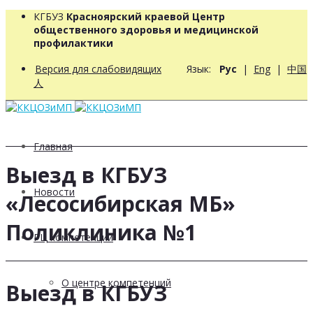
КГБУЗ
Красноярский краевой Центр
общественного здоровья и медицинской
профилактики
Версия для слабовидящих
Язык:
Рус
|
Eng
|
中国
人
Главная
Выезд в КГБУЗ
Новости
«Лесосибирская МБ»
Поликлиника №1
РЦ компетенций
О центре компетенций
Выезд в КГБУЗ