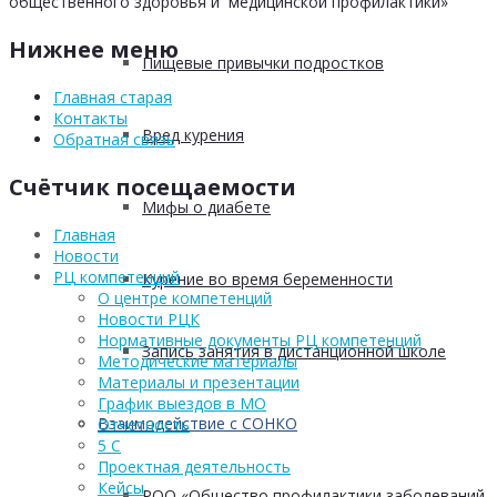
общественного здоровья и медицинской профилактики»
Нижнее меню
Пищевые привычки подростков
Главная старая
Контакты
Вред курения
Обратная связь
Счётчик посещаемости
Мифы о диабете
Главная
Новости
РЦ компетенций
Курение во время беременности
О центре компетенций
Новости РЦК
Нормативные документы РЦ компетенций
Запись занятия в дистанционной школе
Методические материалы
Материалы и презентации
График выездов в МО
Взаимодействие с СОНКО
Отчетность
5 С
Проектная деятельность
Кейсы
РОО «Общество профилактики заболеваний