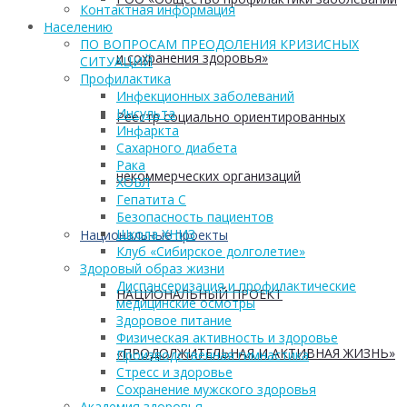
Контактная информация
Населению
ПО ВОПРОСАМ ПРЕОДОЛЕНИЯ КРИЗИСНЫХ
и сохранения здоровья»
СИТУАЦИЙ
Профилактика
Инфекционных заболеваний
Инсульта
Реестр социально ориентированных
Инфаркта
Сахарного диабета
Рака
некоммерческих организаций
ХОБЛ
Гепатита С
Безопасность пациентов
Школа ХНИЗ
Национальные проекты
Клуб «Сибирское долголетие»
Здоровый образ жизни
Диспансеризация и профилактические
НАЦИОНАЛЬНЫЙ ПРОЕКТ
медицинские осмотры
Здоровое питание
Физическая активность и здоровье
«ПРОДОЛЖИТЕЛЬНАЯ И АКТИВНАЯ ЖИЗНЬ»
Производственная гимнастика
Стресс и здоровье
Сохранение мужского здоровья
Академия здоровья