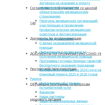
договора на оказание и оплату
медицинской помощи по
Соглашение о сотрудничестве со школой
обязательному медицинскому
страхованию
Перечень медицинских организаций,
149
участвующих в проведении
профилактических медицинских
осмотров и диспансеризации
Документы по диспансеризации
взрослого населения
О видах оказываемой медицинской
помощи
Информация о возможности
ДОКУМЕНТЫ ПО ПРОФИЛАКТИКЕ COVID-19
получения медицинской помощи
Программа государственных гарантий
бесплатного оказания гражданам
Противодействие коррупции
медицинской помощи на 2024 год и на
плановый период 2025 и 2026 годов
Разное
Информация об отзывах
Обучающие программы по вопросам
потребителей услуг
Вакансии
Наши партнеры
здорового питания
Защита персональных данных