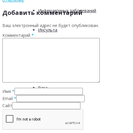
Инфекционных заболеваний
Добавить комментарий
Ваш электронный адрес не будет опубликован.
Инсульта
Комментарий
*
Инфаркта
Сахарного диабета
Рака
Имя
*
Email
*
Сайт
ХОБЛ
Гепатита С