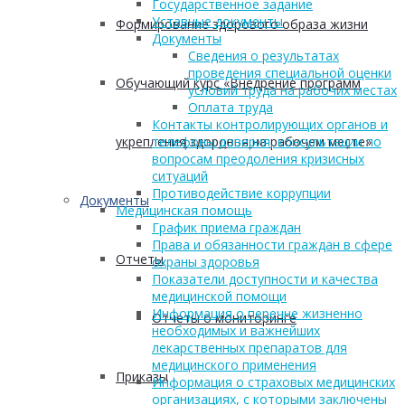
Государственное задание
Уставные документы
Формирование здорового образа жизни
Документы
Сведения о результатах
проведения специальной оценки
Обучающий курс «Внедрение программ
условий труда на рабочих местах
Оплата труда
Контакты контролирующих органов и
укрепления здоровья на рабочем месте»
телефоны доверия, консультации по
вопросам преодоления кризисных
ситуаций
Противодействие коррупции
Документы
Медицинская помощь
График приема граждан
Права и обязанности граждан в сфере
Отчеты
охраны здоровья
Показатели доступности и качества
медицинской помощи
Информация о перечне жизненно
Отчеты о мониторинге
необходимых и важнейших
лекарственных препаратов для
медицинского применения
Приказы
Информация о страховых медицинских
организациях, с которыми заключены