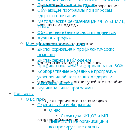
Противодействие коррупции
европейских системах здравоохранения:
Обучающие программы по вопросам
здорового питания
Методические рекомендации ФГБУ «НМИЦ
принципы и подходы
ТПМ»
Обеспечение безопасности пациентов
Журнал «Профи»
Методические рекомендации
Краткое профилактическое
Диспансеризация и профилактические
осмотры
Диспансерное наблюдение
консультирование в отношении
Профилактика ХНИЗ и формирование ЗОЖ
Корпоративные модельные программы
укрепления общественного здоровья
употребления алкоголя: учебное пособие
Центры здоровья
Муниципальные программы
Контакты
О центре
ВОЗ для первичного звена медико-
Официальная информация
О нас
Структура ККЦОЗ и МП
санитарной помощи
Вышестоящие организации и
контролирующие органы