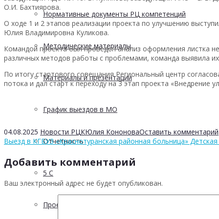
О.И. Бахтиярова.
Нормативные документы РЦ компетенций
О ходе 1 и 2 этапов реализации проекта по улучшению высту
Юлия Владимировна Куликова.
Методические материалы
Командой проекта был проведен анализ оформления листка н
различных методов работы с проблемами, команда выявила их
По итогу стартового совещания Региональный центр согласов
Материалы и презентации
потока и дал старт к переходу на 3 этап проекта «Внедрение у
График выездов в МО
04.08.2025
Новости РЦК
Юлия Кононова
Оставить комментарий
Выезд в КГБУЗ «Краснотуранская районная больница» Детская
Отчетность
Добавить комментарий
5 С
Ваш электронный адрес не будет опубликован.
Проектная деятельность