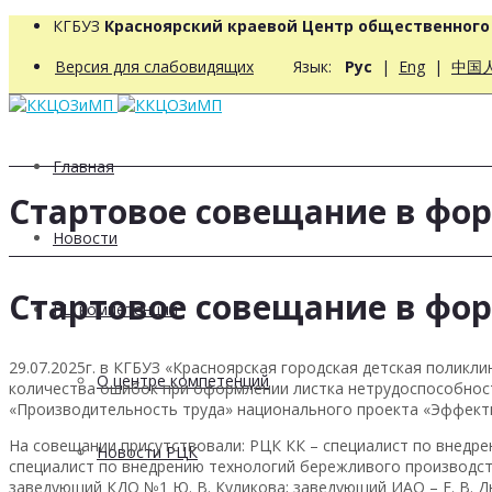
КГБУЗ
Красноярский краевой Центр общественног
Версия для слабовидящих
Язык:
Рус
|
Eng
|
中国
Главная
Стартовое совещание в фо
Новости
Стартовое совещание в фо
РЦ компетенций
29.07.2025г. в КГБУЗ «Красноярская городская детская поли
О центре компетенций
количества ошибок при оформлении листка нетрудоспособнос
«Производительность труда» национального проекта «Эффекти
На совещании присутствовали: РЦК КК – специалист по внедре
Новости РЦК
специалист по внедрению технологий бережливого производств
заведующий КДО №1 Ю. В. Куликова; заведующий ИАО – Е. В. 