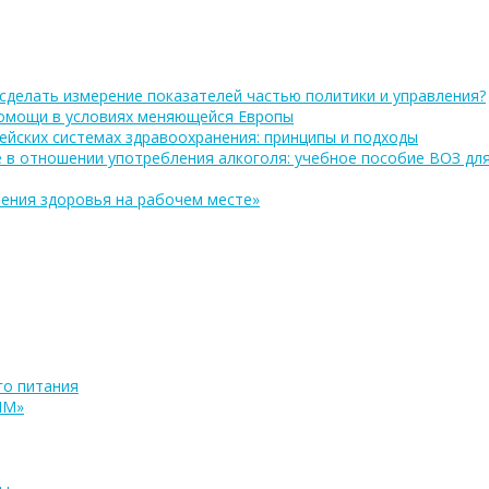
сделать измерение показателей частью политики и управления?
помощи в условиях меняющейся Европы
ейских системах здравоохранения: принципы и подходы
 в отношении употребления алкоголя: учебное пособие ВОЗ дл
ения здоровья на рабочем месте»
о питания
ПМ»