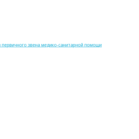
я первичного звена медико-санитарной помощи