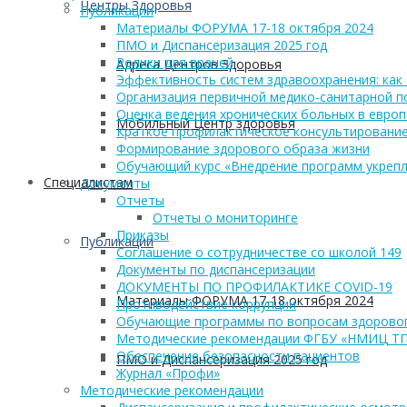
Центры Здоровья
Публикации
Материалы ФОРУМА 17-18 октября 2024
ПМО и Диспансеризация 2025 год
Ролики для врачей
Адреса Центров Здоровья
Эффективность систем здравоохранения: как 
Организация первичной медико-санитарной 
Оценка ведения хронических больных в европ
Мобильный Центр здоровья
Краткое профилактическое консультирование
Формирование здорового образа жизни
Обучающий курс «Внедрение программ укрепл
Cпециалистам
Документы
Отчеты
Отчеты о мониторинге
Приказы
Публикации
Соглашение о сотрудничестве со школой 149
Документы по диспансеризации
ДОКУМЕНТЫ ПО ПРОФИЛАКТИКЕ COVID-19
Материалы ФОРУМА 17-18 октября 2024
Противодействие коррупции
Обучающие программы по вопросам здоровог
Методические рекомендации ФГБУ «НМИЦ Т
Обеспечение безопасности пациентов
ПМО и Диспансеризация 2025 год
Журнал «Профи»
Методические рекомендации