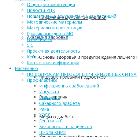
О центре компетенций
Новости РЦК
Нормативные документы РЦ компетенций
Сохранение мужского здоровья
Методические материалы
Материалы и презентации
График выездов в МО
Академия здоровья
Отчетность
5 С
Проектная деятельность
Кейсы
Основы здоровья и предупреждения лишнего 
Контактная информация
Населению
ПО ВОПРОСАМ ПРЕОДОЛЕНИЯ КРИЗИСНЫХ СИТУ
Пищевые привычки подростков
Профилактика
Инфекционных заболеваний
Инсульта
Вред курения
Инфаркта
Сахарного диабета
Рака
ХОБЛ
Мифы о диабете
Гепатита С
Безопасность пациентов
Школа ХНИЗ
Курение во время беременности