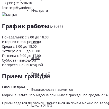
+7 (391) 212-38-38
krascmp@yandex.ru
Инфаркта
График работы
Сахарного диабета
Понедельник с 9.00 до 18.00
Вторник с 9.00 до 18.00
Рака
Среда с 9.00 до 18.00
Четверг с 9.00 до 18.00
Пятница с 9.00 до 17.00
ХОБЛ
Суббота - выходной
Воскресенье - выходной
Гепатита С
Прием граждан
Главный врач
Безопасность пациентов
Маркина Ольга Леонидовна принимает граждан по средам с 16.0
Прием ведется по записи. Записаться на прием можно по телеф
Школа ХНИЗ