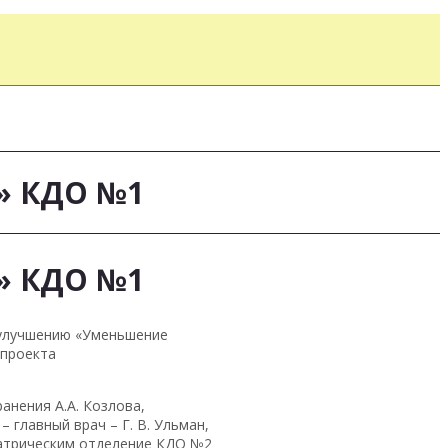
1» КДО №1
1» КДО №1
о улучшению «Уменьшение
 проекта
анения А.А. Козлова,
 главный врач – Г. В. Ульман,
иатрическим отделение КДО №2