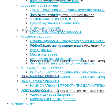
Клуб «Сибирское долголетие»
Здоровый образ жизни
Диспансеризация и профилактические медици
Здоровое питание
Запись занятия в дистанционной школе
Физическая активность и здоровье
Производственная гимнастика
Стресс и здоровье
Взаимодействие с СОНКО
Сохранение мужского здоровья
Академия здоровья
Основы здоровья и предупреждения лишнего 
РОО «Общество профилактики заболеваний и
Пищевые привычки подростков
Вред курения
Мифы о диабете
Курение во время беременности
Реестр социально ориентированных некоммер
Запись занятия в дистанционной школе
Взаимодействие с СОНКО
РОО «Общество профилактики заболеваний и
Национальные проекты
Реестр социально ориентированных некоммер
Национальные проекты
НАЦИОНАЛЬНЫЙ ПРОЕКТ «ПРОДОЛЖИТЕЛЬН
Центры Здоровья
НАЦИОНАЛЬНЫЙ ПРОЕКТ «ПРОДОЛЖИТЕЛЬН
Адреса Центров Здоровья
Мобильный Центр здоровья
Cпециалистам