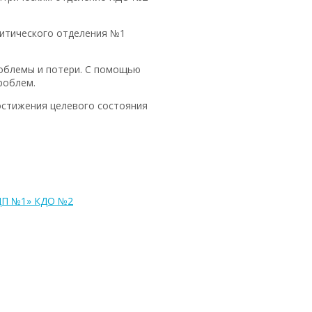
литического отделения №1
роблемы и потери. С помощью
роблем.
остижения целевого состояния
ГДП №1» КДО №2