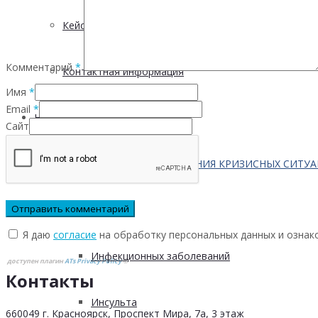
Кейсы
Комментарий
*
Контактная информация
Имя
*
Email
*
Населению
Сайт
ПО ВОПРОСАМ ПРЕОДОЛЕНИЯ КРИЗИСНЫХ СИТУ
Профилактика
Я даю
согласие
на обработку персональных данных и ознак
Инфекционных заболеваний
доступен плагин
ATs Privacy Policy
©
Контакты
Инсульта
660049 г. Красноярск, Проспект Мира, 7а, 3 этаж