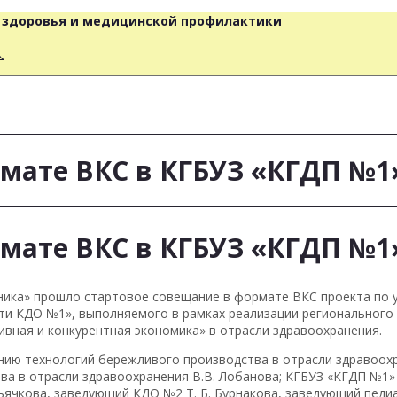
о здоровья и медицинской профилактики
人
рмате ВКС в КГБУЗ «КГДП №
рмате ВКС в КГБУЗ «КГДП №
клиника» прошло стартовое совещание в формате ВКС проекта п
ти КДО №1», выполняемого в рамках реализации регионального
вная и конкурентная экономика» в отрасли здравоохранения.
нию технологий бережливого производства в отрасли здравоохр
а в отрасли здравоохранения В.В. Лобанова; КГБУЗ «КГДП №1» –
Дьячкова, заведующий КДО №2 Т. Б. Бурнакова, заведующий пед