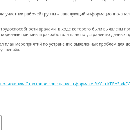
пила участник рабочей группы – заведующий информационно-ана
етрудоспособности врачами, в ходе которого были выявлены п
 коренные причины и разработала план по устранению данных п
ал план мероприятий по устранению выявленных проблем для д
лучшений».
 поликлиника
Стартовое совещание в формате ВКС в КГБУЗ «К