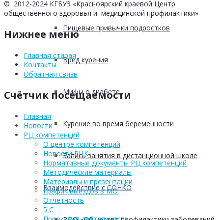
© 2012-2024 КГБУЗ «Красноярский краевой Центр
общественного здоровья и медицинской профилактики»
Пищевые привычки подростков
Нижнее меню
Главная старая
Вред курения
Контакты
Обратная связь
Мифы о диабете
Счётчик посещаемости
Главная
Курение во время беременности
Новости
РЦ компетенций
О центре компетенций
Новости РЦК
Запись занятия в дистанционной школе
Нормативные документы РЦ компетенций
Методические материалы
Материалы и презентации
Взаимодействие с СОНКО
График выездов в МО
Отчетность
5 С
Проектная деятельность
РОО «Общество профилактики заболеваний