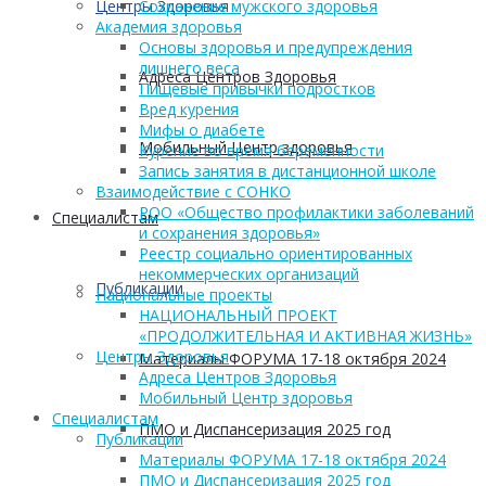
Центры Здоровья
Сохранение мужского здоровья
Академия здоровья
Основы здоровья и предупреждения
лишнего веса
Адреса Центров Здоровья
Пищевые привычки подростков
Вред курения
Мифы о диабете
Мобильный Центр здоровья
Курение во время беременности
Запись занятия в дистанционной школе
Взаимодействие с СОНКО
РОО «Общество профилактики заболеваний
Cпециалистам
и сохранения здоровья»
Реестр социально ориентированных
некоммерческих организаций
Публикации
Национальные проекты
НАЦИОНАЛЬНЫЙ ПРОЕКТ
«ПРОДОЛЖИТЕЛЬНАЯ И АКТИВНАЯ ЖИЗНЬ»
Центры Здоровья
Материалы ФОРУМА 17-18 октября 2024
Адреса Центров Здоровья
Мобильный Центр здоровья
Cпециалистам
ПМО и Диспансеризация 2025 год
Публикации
Материалы ФОРУМА 17-18 октября 2024
ПМО и Диспансеризация 2025 год