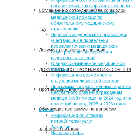
организациях, с которыми заключены
Соглашение о сотрудничестве со школой
договора на оказание и оплату
медицинской помощи по
обязательному медицинскому
страхованию
149
Перечень медицинских организаций,
участвующих в проведении
профилактических медицинских
Документы по диспансеризации
осмотров и диспансеризации
взрослого населения
О видах оказываемой медицинской
помощи
ДОКУМЕНТЫ ПО ПРОФИЛАКТИКЕ COVID-19
Информация о возможности
получения медицинской помощи
Программа государственных гарантий
Противодействие коррупции
бесплатного оказания гражданам
медицинской помощи на 2024 год и на
плановый период 2025 и 2026 годов
Обучающие программы по вопросам
Разное
Информация об отзывах
потребителей услуг
Вакансии
здорового питания
Наши партнеры