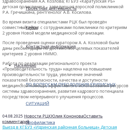
здравоохранения А.А. Козлова; КГБУЗ «Каратузская РБ»
детская поликлиника – заведующая взрослой поликлиникой
Проектная деятельность
Р.А. Гречишкина, рентгенолог А.В. Косилова.
Во время визита специалистами РЦК был проведён
совместный аудит с сотрудниками поликлиники по критериям
Кейсы
2 уровня Новой модели медицинской организации.
После проведения оценки куратором А. А. Козловой были
Контактная информация
даны рекомендации по достижению целевых показателей
критериев 2 уровня НММО.
Работа по реализации регионального проекта
Населению
«Производительность труда» нацелена на повышение
производительности труда, увеличение значений
показателей безопасности, качества и доступности
ПО ВОПРОСАМ ПРЕОДОЛЕНИЯ КРИЗИСНЫХ
медицинской помощи, эффективного использования ресурсов
системы здравоохранения, развития кадрового потенциала
посредством непрерывного улучшения процессов.
СИТУАЦИЙ
04.08.2025
Новости РЦК
Юлия Кононова
Оставить
комментарий
Профилактика
Выезд в КГБУЗ «Идринская районная больница» Детская