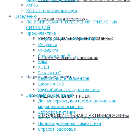
Кейсы
Контактная информация
Населению
и сохранения здоровья»
ПО ВОПРОСАМ ПРЕОДОЛЕНИЯ КРИЗИСНЫХ
СИТУАЦИЙ
Профилактика
Реестр социально ориентированных
Инфекционных заболеваний
Инсульта
Инфаркта
Сахарного диабета
некоммерческих организаций
Рака
ХОБЛ
Гепатита С
Национальные проекты
Безопасность пациентов
Школа ХНИЗ
Клуб «Сибирское долголетие»
Здоровый образ жизни
НАЦИОНАЛЬНЫЙ ПРОЕКТ
Диспансеризация и профилактические
медицинские осмотры
Здоровое питание
«ПРОДОЛЖИТЕЛЬНАЯ И АКТИВНАЯ ЖИЗНЬ»
Физическая активность и здоровье
Производственная гимнастика
Стресс и здоровье