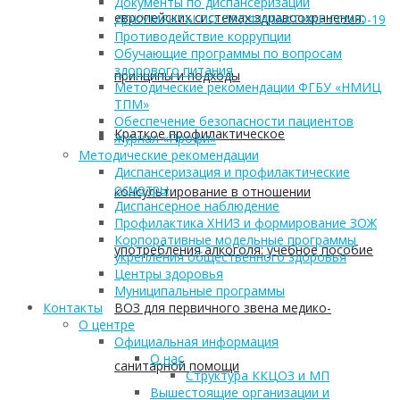
Документы по диспансеризации
европейских системах здравоохранения:
ДОКУМЕНТЫ ПО ПРОФИЛАКТИКЕ COVID-19
Противодействие коррупции
Обучающие программы по вопросам
здорового питания
принципы и подходы
Методические рекомендации ФГБУ «НМИЦ
ТПМ»
Обеспечение безопасности пациентов
Краткое профилактическое
Журнал «Профи»
Методические рекомендации
Диспансеризация и профилактические
осмотры
консультирование в отношении
Диспансерное наблюдение
Профилактика ХНИЗ и формирование ЗОЖ
Корпоративные модельные программы
употребления алкоголя: учебное пособие
укрепления общественного здоровья
Центры здоровья
Муниципальные программы
ВОЗ для первичного звена медико-
Контакты
О центре
Официальная информация
О нас
санитарной помощи
Структура ККЦОЗ и МП
Вышестоящие организации и