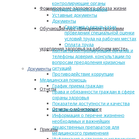
контролирующие органы
Формирование здорового образа жизни
Государственное задание
Уставные документы
Документы
Сведения о результатах
Обучающий курс «Внедрение программ
проведения специальной оценки
условий труда на рабочих местах
Оплата труда
укрепления здоровья на рабочем месте»
Контакты контролирующих органов и
телефоны доверия, консультации по
вопросам преодоления кризисных
ситуаций
Документы
Противодействие коррупции
Медицинская помощь
График приема граждан
Отчеты
Права и обязанности граждан в сфере
охраны здоровья
Показатели доступности и качества
Отчеты о мониторинге
медицинской помощи
Информация о перечне жизненно
необходимых и важнейших
лекарственных препаратов для
Приказы
медицинского применения
Информация о страховых медицинских