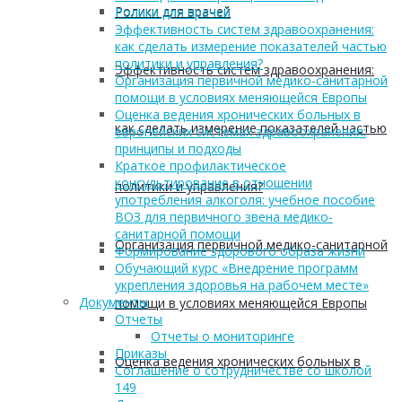
Ролики для врачей
Ролики для врачей
Эффективность систем здравоохранения:
как сделать измерение показателей частью
политики и управления?
Эффективность систем здравоохранения:
Организация первичной медико-санитарной
помощи в условиях меняющейся Европы
Оценка ведения хронических больных в
как сделать измерение показателей частью
европейских системах здравоохранения:
принципы и подходы
Краткое профилактическое
консультирование в отношении
политики и управления?
употребления алкоголя: учебное пособие
ВОЗ для первичного звена медико-
санитарной помощи
Организация первичной медико-санитарной
Формирование здорового образа жизни
Обучающий курс «Внедрение программ
укрепления здоровья на рабочем месте»
Документы
помощи в условиях меняющейся Европы
Отчеты
Отчеты о мониторинге
Приказы
Оценка ведения хронических больных в
Соглашение о сотрудничестве со школой
149