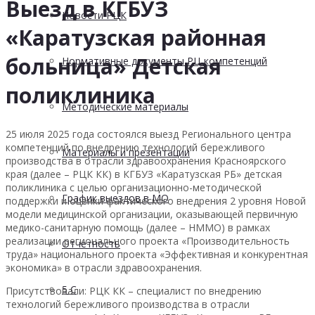
Выезд в КГБУЗ
Новости РЦК
«Каратузская районная
больница» Детская
Нормативные документы РЦ компетенций
поликлиника
Методические материалы
25 июля 2025 года состоялся выезд Регионального центра
компетенций по внедрению технологий бережливого
Материалы и презентации
производства в отрасли здравоохранения Красноярского
края (далее – РЦК КК) в КГБУЗ «Каратузская РБ» детская
поликлиника с целью организационно-методической
График выездов в МО
поддержки и оценки фактического внедрения 2 уровня Новой
модели медицинской организации, оказывающей первичную
медико-санитарную помощь (далее – НММО) в рамках
реализации регионального проекта «Производительность
Отчетность
труда» национального проекта «Эффективная и конкурентная
экономика» в отрасли здравоохранения.
5 С
Присутствовали: РЦК КК – специалист по внедрению
технологий бережливого производства в отрасли