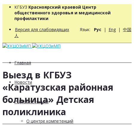
КГБУЗ
Красноярский краевой Центр
общественного здоровья и медицинской
профилактики
Версия для слабовидящих
Язык:
Рус
|
Eng
|
中国
人
Главная
Выезд в КГБУЗ
Новости
«Каратузская районная
больница» Детская
РЦ компетенций
поликлиника
О центре компетенций