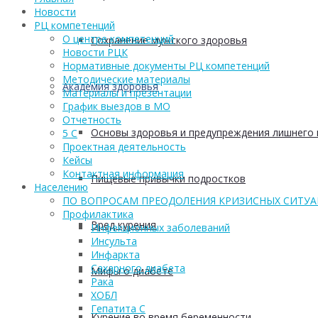
Новости
РЦ компетенций
О центре компетенций
Сохранение мужского здоровья
Новости РЦК
Нормативные документы РЦ компетенций
Методические материалы
Академия здоровья
Материалы и презентации
График выездов в МО
Отчетность
Основы здоровья и предупреждения лишнего 
5 С
Проектная деятельность
Кейсы
Контактная информация
Пищевые привычки подростков
Населению
ПО ВОПРОСАМ ПРЕОДОЛЕНИЯ КРИЗИСНЫХ СИТУ
Профилактика
Вред курения
Инфекционных заболеваний
Инсульта
Инфаркта
Сахарного диабета
Мифы о диабете
Рака
ХОБЛ
Гепатита С
Курение во время беременности