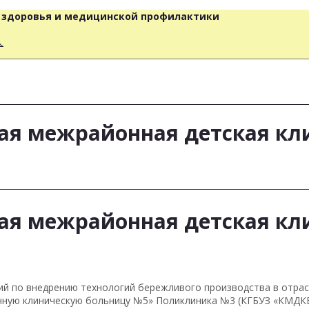
о здоровья и медицинской профилактики
人
кая межрайонная детская кл
кая межрайонная детская кл
ций по внедрению технологий бережливого производства в отра
онную клиническую больницу №5» Поликлиника №3 (КГБУЗ «КМДК