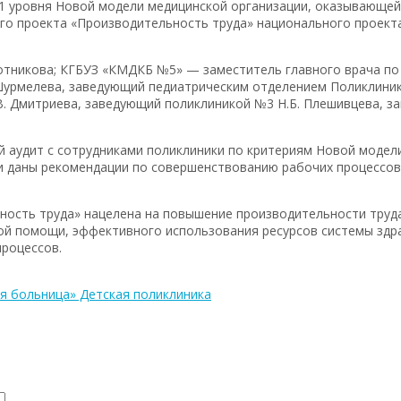
1 уровня Новой модели медицинской организации, оказывающей
го проекта «Производительность труда» национального проект
отникова; КГБУЗ «КМДКБ №5» — заместитель главного врача по 
урмелева, заведующий педиатрическим отделением Поликлинико
. Дмитриева, заведующий поликлиникой №3 Н.Б. Плешивцева, 
 аудит с сотрудниками поликлиники по критериям Новой модели
ли даны рекомендации по совершенствованию рабочих процессо
ность труда» нацелена на повышение производительности труда
кой помощи, эффективного использования ресурсов системы здр
роцессов.
я больница» Детская поликлиника