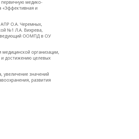
 первичную медико-
а «Эффективная и
АПР О.А. Черемных,
й №1 Л.А. Вихрева,
заведующий ООМПД в ОУ
 медицинской организации,
в и достижению целевых
, увеличение значений
авоохранения, развития