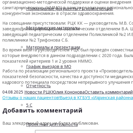
организационно-методической поддержки и оценки внедрения 
санитарную помощь (НММО) в рамках реализации регионально
Нормативные документы РЦ компетенций
конкурентная экономика» в отрасли здравоохранения.
На совещании присутствовали: РЦК КК — руководитель М.В. С
Методические материалы
заведующий информационно-аналитическим отделением В.А. Ш
заведующий педиатрическим отделением Поликлиникой №2 И.В
поликлиники №2 Трифонова С.Б.
Материалы и презентации
Во время визита руководителем РЦК был проведён совместный
которые внедряются в данном подразделении с 2020 года. Бы
показателей критериев 1 и 2 уровня НММО.
График выездов в МО
Работа по реализации регионального проекта «Производитель
показателей безопасности, качества и доступности медицинс
кадрового потенциала посредством непрерывного улучшения п
Отчетность
04.08.2025
Новости РЦК
Юлия Кононова
Оставить комментарий
Отзывы о наших пациентов!
Выезд в КГБУЗ «Идринская районна
5 С
Добавить комментарий
Ваш электронный адрес не будет опубликован.
Проектная деятельность