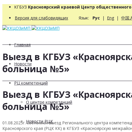
КГБУЗ
Красноярский краевой Центр общественног
Версия для слабовидящих
Язык:
Рус
|
Eng
|
中国
Главная
Выезд в КГБУЗ «Красноярс
Новости
больница №5»
РЦ компетенций
Выезд в КГБУЗ «Красноярс
О центре компетенций
больница №5»
Новости РЦК
01.08.2025г. состоялся выезд Регионального центра компетен
Красноярского края (РЦК КК) в КГБУЗ «Красноярскую межрай