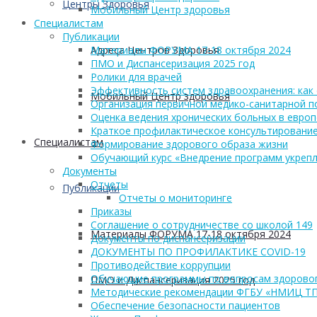
Центры Здоровья
Мобильный Центр здоровья
Cпециалистам
Публикации
Адреса Центров Здоровья
Материалы ФОРУМА 17-18 октября 2024
ПМО и Диспансеризация 2025 год
Ролики для врачей
Эффективность систем здравоохранения: как 
Мобильный Центр здоровья
Организация первичной медико-санитарной 
Оценка ведения хронических больных в европ
Краткое профилактическое консультирование
Cпециалистам
Формирование здорового образа жизни
Обучающий курс «Внедрение программ укрепл
Документы
Отчеты
Публикации
Отчеты о мониторинге
Приказы
Соглашение о сотрудничестве со школой 149
Материалы ФОРУМА 17-18 октября 2024
Документы по диспансеризации
ДОКУМЕНТЫ ПО ПРОФИЛАКТИКЕ COVID-19
Противодействие коррупции
Обучающие программы по вопросам здоровог
ПМО и Диспансеризация 2025 год
Методические рекомендации ФГБУ «НМИЦ Т
Обеспечение безопасности пациентов