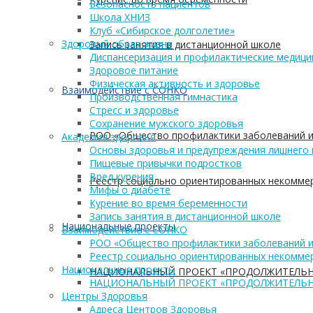
Безопасность пациентов
Школа ХНИЗ
Клуб «Сибирское долголетие»
Здоровый образ жизни
Запись занятия в дистанционной школе
Диспансеризация и профилактические медици
Здоровое питание
Физическая активность и здоровье
Взаимодействие с СОНКО
Производственная гимнастика
Стресс и здоровье
Сохранение мужского здоровья
РОО «Общество профилактики заболеваний и
Академия здоровья
Основы здоровья и предупреждения лишнего 
Пищевые привычки подростков
Вред курения
Реестр социально ориентированных некоммер
Мифы о диабете
Курение во время беременности
Запись занятия в дистанционной школе
Национальные проекты
Взаимодействие с СОНКО
РОО «Общество профилактики заболеваний и
Реестр социально ориентированных некоммер
Национальные проекты
НАЦИОНАЛЬНЫЙ ПРОЕКТ «ПРОДОЛЖИТЕЛЬН
НАЦИОНАЛЬНЫЙ ПРОЕКТ «ПРОДОЛЖИТЕЛЬН
Центры Здоровья
Адреса Центров Здоровья