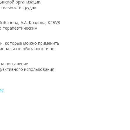
инской организации,
тельность труда»
обанова, А.А. Козлова; КГБУЗ
го терапевтическим
ии, которые можно применить
циональные обязанности по
 на повышение
ффективного использования
ие