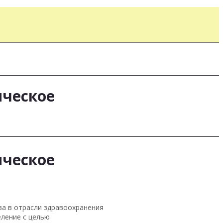
ическое
ическое
ва в отрасли здравоохранения
еление с целью