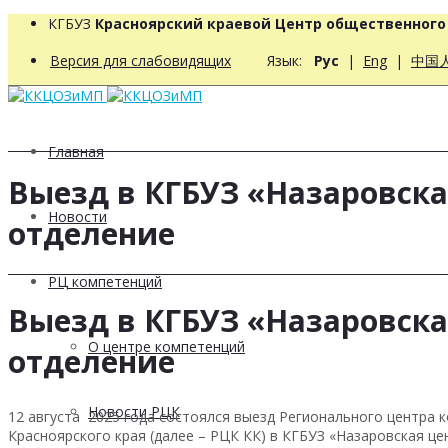
КГБУЗ
Красноярский краевой Центр общественног
Версия для слабовидящих
Язык:
Рус
|
Eng
|
中国
Главная
Выезд в КГБУЗ «Назаровска
Новости
отделение
РЦ компетенций
Выезд в КГБУЗ «Назаровска
О центре компетенций
отделение
Новости РЦК
12 августа 2025 года состоялся выезд Регионального центра
Красноярского края (далее – РЦК КК) в КГБУЗ «Назаровская ц