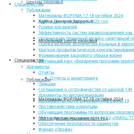
Центры Здоровья
Cпециалистам
Публикации
Материалы ФОРУМА 17-18 октября 2024
Адреса Центров Здоровья
ПМО и Диспансеризация 2025 год
Ролики для врачей
Эффективность систем здравоохранения: как 
Организация первичной медико-санитарной 
Мобильный Центр здоровья
Оценка ведения хронических больных в европ
Краткое профилактическое консультирование
Формирование здорового образа жизни
Cпециалистам
Обучающий курс «Внедрение программ укрепл
Документы
Отчеты
Отчеты о мониторинге
Публикации
Приказы
Соглашение о сотрудничестве со школой 149
Документы по диспансеризации
Материалы ФОРУМА 17-18 октября 2024
ДОКУМЕНТЫ ПО ПРОФИЛАКТИКЕ COVID-19
Противодействие коррупции
Обучающие программы по вопросам здоровог
Методические рекомендации ФГБУ «НМИЦ Т
ПМО и Диспансеризация 2025 год
Обеспечение безопасности пациентов
Журнал «Профи»