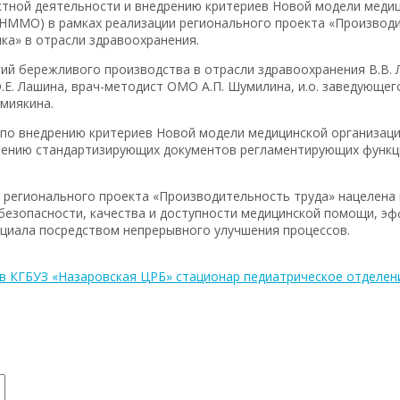
тной деятельности и внедрению критериев Новой модели медиц
НММО) в рамках реализации регионального проекта «Производи
ка» в отрасли здравоохранения.
ий бережливого производства в отрасли здравоохранения В.В. Л
О.Е. Лашина, врач-методист ОМО А.П. Шумилина, и.о. заведующе
имиякина.
 по внедрению критериев Новой модели медицинской организац
млению стандартизирующих документов регламентирующих функ
ии регионального проекта «Производительность труда» нацелена
 безопасности, качества и доступности медицинской помощи, э
нциала посредством непрерывного улучшения процессов.
в КГБУЗ «Назаровская ЦРБ» стационар педиатрическое отделен