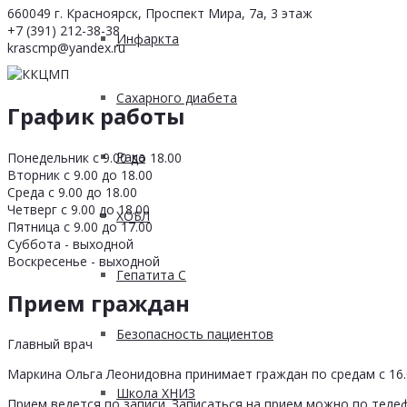
660049 г. Красноярск, Проспект Мира, 7а, 3 этаж
+7 (391) 212-38-38
Инфаркта
krascmp@yandex.ru
Сахарного диабета
График работы
Рака
Понедельник с 9.00 до 18.00
Вторник с 9.00 до 18.00
Среда с 9.00 до 18.00
Четверг с 9.00 до 18.00
ХОБЛ
Пятница с 9.00 до 17.00
Суббота - выходной
Воскресенье - выходной
Гепатита С
Прием граждан
Безопасность пациентов
Главный врач
Маркина Ольга Леонидовна принимает граждан по средам с 16.0
Школа ХНИЗ
Прием ведется по записи. Записаться на прием можно по телеф