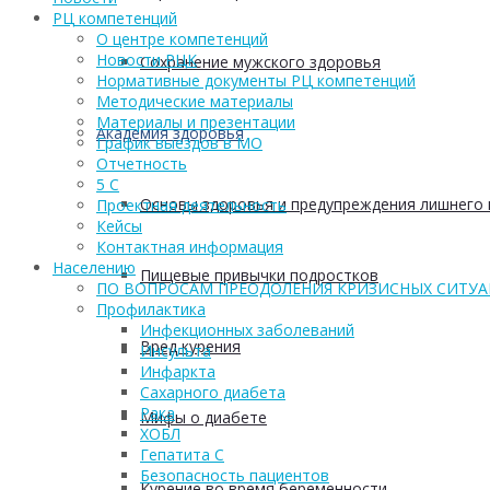
РЦ компетенций
О центре компетенций
Новости РЦК
Сохранение мужского здоровья
Нормативные документы РЦ компетенций
Методические материалы
Материалы и презентации
Академия здоровья
График выездов в МО
Отчетность
5 С
Основы здоровья и предупреждения лишнего 
Проектная деятельность
Кейсы
Контактная информация
Населению
Пищевые привычки подростков
ПО ВОПРОСАМ ПРЕОДОЛЕНИЯ КРИЗИСНЫХ СИТУ
Профилактика
Инфекционных заболеваний
Вред курения
Инсульта
Инфаркта
Сахарного диабета
Рака
Мифы о диабете
ХОБЛ
Гепатита С
Безопасность пациентов
Курение во время беременности