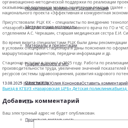
организационно-методической поддержки по реализации проек
оказывающей первичную медико-санитарную помощь (далее – 
Нормативные документы РЦ компетенций
национального проекта «Эффективная и конкурентная экономи
Присутствовали: РЦК КК – специалисты по внедрению технолог
Методические материалы
«Назаровская ЦРБ» – заместитель главного врача по ГО и ЧС 
отделением А.С. Черкашин, старшая медицинская сестра Е.И. С
Во время визита специалистами РЦК были даны рекомендации
Материалы и презентации
в условиях специфики стационара и даны пояснения по офор
маршрутизации пациентов, передачи информации и др.
Стационар вступил в проект в 2025 году. Работа по реализац
График выездов в МО
производительности труда, увеличение значений показателей
ресурсов системы здравоохранения, развития кадрового поте
Отчетность
13.08.2025
Новости РЦК
Юлия Кононова
Оставить комментарий
Выезд в КГБУЗ «Назаровская ЦРБ» Детская поликлиника
Выезд 
Добавить комментарий
5 С
Ваш электронный адрес не будет опубликован.
Проектная деятельность