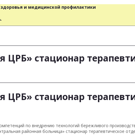
о здоровья и медицинской профилактики
人
я ЦРБ» стационар терапевт
я ЦРБ» стационар терапевт
 компетенций по внедрению технологий бережливого производст
ентральная районная больница» стационар терапевтическое отд