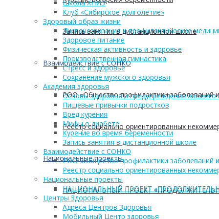
Школа ХНИЗ
Клуб «Сибирское долголетие»
Здоровый образ жизни
Диспансеризация и профилактические медици
Запись занятия в дистанционной школе
Здоровое питание
Физическая активность и здоровье
Производственная гимнастика
Взаимодействие с СОНКО
Стресс и здоровье
Сохранение мужского здоровья
Академия здоровья
РОО «Общество профилактики заболеваний и
Основы здоровья и предупреждения лишнего 
Пищевые привычки подростков
Вред курения
Мифы о диабете
Реестр социально ориентированных некоммер
Курение во время беременности
Запись занятия в дистанционной школе
Взаимодействие с СОНКО
Национальные проекты
РОО «Общество профилактики заболеваний и
Реестр социально ориентированных некоммер
Национальные проекты
НАЦИОНАЛЬНЫЙ ПРОЕКТ «ПРОДОЛЖИТЕЛЬН
НАЦИОНАЛЬНЫЙ ПРОЕКТ «ПРОДОЛЖИТЕЛЬН
Центры Здоровья
Адреса Центров Здоровья
Мобильный Центр здоровья