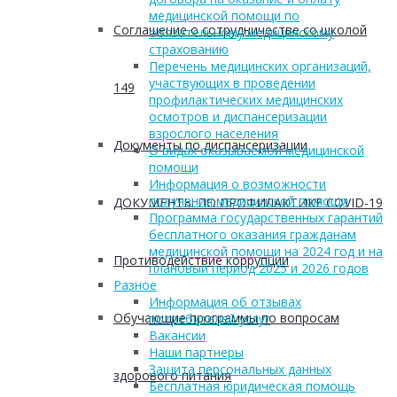
медицинской помощи по
Соглашение о сотрудничестве со школой
обязательному медицинскому
страхованию
Перечень медицинских организаций,
участвующих в проведении
149
профилактических медицинских
осмотров и диспансеризации
взрослого населения
Документы по диспансеризации
О видах оказываемой медицинской
помощи
Информация о возможности
получения медицинской помощи
ДОКУМЕНТЫ ПО ПРОФИЛАКТИКЕ COVID-19
Программа государственных гарантий
бесплатного оказания гражданам
медицинской помощи на 2024 год и на
Противодействие коррупции
плановый период 2025 и 2026 годов
Разное
Информация об отзывах
Обучающие программы по вопросам
потребителей услуг
Вакансии
Наши партнеры
Защита персональных данных
здорового питания
Бесплатная юридическая помощь