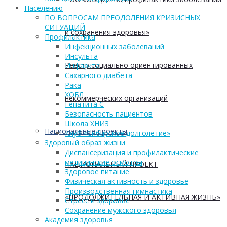
Населению
ПО ВОПРОСАМ ПРЕОДОЛЕНИЯ КРИЗИСНЫХ
СИТУАЦИЙ
и сохранения здоровья»
Профилактика
Инфекционных заболеваний
Инсульта
Реестр социально ориентированных
Инфаркта
Сахарного диабета
Рака
ХОБЛ
некоммерческих организаций
Гепатита С
Безопасность пациентов
Школа ХНИЗ
Национальные проекты
Клуб «Сибирское долголетие»
Здоровый образ жизни
Диспансеризация и профилактические
медицинские осмотры
НАЦИОНАЛЬНЫЙ ПРОЕКТ
Здоровое питание
Физическая активность и здоровье
Производственная гимнастика
«ПРОДОЛЖИТЕЛЬНАЯ И АКТИВНАЯ ЖИЗНЬ»
Стресс и здоровье
Сохранение мужского здоровья
Академия здоровья