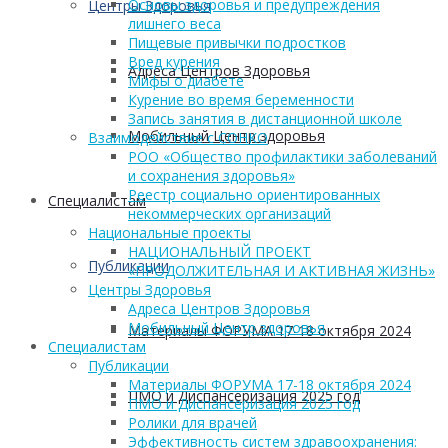
Основы здоровья и предупреждения
Центры Здоровья
лишнего веса
Пищевые привычки подростков
Вред курения
Адреса Центров Здоровья
Мифы о диабете
Курение во время беременности
Запись занятия в дистанционной школе
Мобильный Центр здоровья
Взаимодействие с СОНКО
РОО «Общество профилактики заболеваний
и сохранения здоровья»
Реестр социально ориентированных
Cпециалистам
некоммерческих организаций
Национальные проекты
НАЦИОНАЛЬНЫЙ ПРОЕКТ
Публикации
«ПРОДОЛЖИТЕЛЬНАЯ И АКТИВНАЯ ЖИЗНЬ»
Центры Здоровья
Адреса Центров Здоровья
Мобильный Центр здоровья
Материалы ФОРУМА 17-18 октября 2024
Cпециалистам
Публикации
Материалы ФОРУМА 17-18 октября 2024
ПМО и Диспансеризация 2025 год
ПМО и Диспансеризация 2025 год
Ролики для врачей
Эффективность систем здравоохранения: