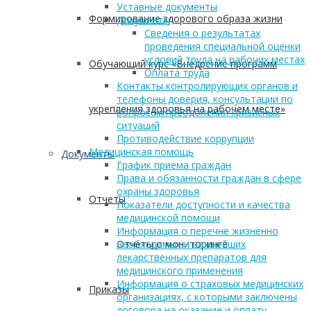
Уставные документы
Формирование здорового образа жизни
Документы
Сведения о результатах
проведения специальной оценки
условий труда на рабочих местах
Обучающий курс «Внедрение программ
Оплата труда
Контакты контролирующих органов и
телефоны доверия, консультации по
укрепления здоровья на рабочем месте»
вопросам преодоления кризисных
ситуаций
Противодействие коррупции
Медицинская помощь
Документы
График приема граждан
Права и обязанности граждан в сфере
охраны здоровья
Отчеты
Показатели доступности и качества
медицинской помощи
Информация о перечне жизненно
Отчеты о мониторинге
необходимых и важнейших
лекарственных препаратов для
медицинского применения
Информация о страховых медицинских
Приказы
организациях, с которыми заключены
договора на оказание и оплату