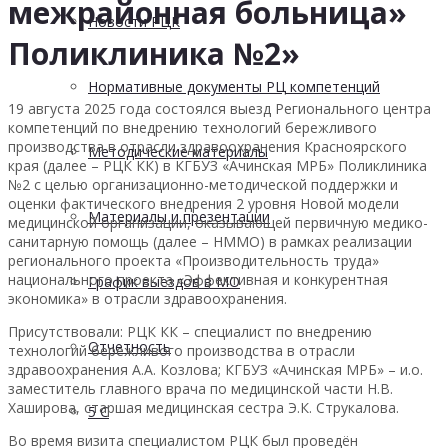
межрайонная больница»
Новости РЦК
Поликлиника №2»
Нормативные документы РЦ компетенций
19 августа 2025 года состоялся выезд Регионального центра
компетенций по внедрению технологий бережливого
производства в отрасли здравоохранения Красноярского
Методические материалы
края (далее – РЦК КК) в КГБУЗ «Ачинская МРБ» Поликлиника
№2 с целью организационно-методической поддержки и
оценки фактического внедрения 2 уровня Новой модели
Материалы и презентации
медицинской организации, оказывающей первичную медико-
санитарную помощь (далее – НММО) в рамках реализации
регионального проекта «Производительность труда»
национального проекта «Эффективная и конкурентная
График выездов в МО
экономика» в отрасли здравоохранения.
Присутствовали: РЦК КК – специалист по внедрению
Отчетность
технологий бережливого производства в отрасли
здравоохранения А.А. Козлова; КГБУЗ «Ачинская МРБ» – и.о.
заместитель главного врача по медицинской части Н.В.
Хаширова, старшая медицинская сестра Э.К. Струкалова.
5 С
Во время визита специалистом РЦК был проведён