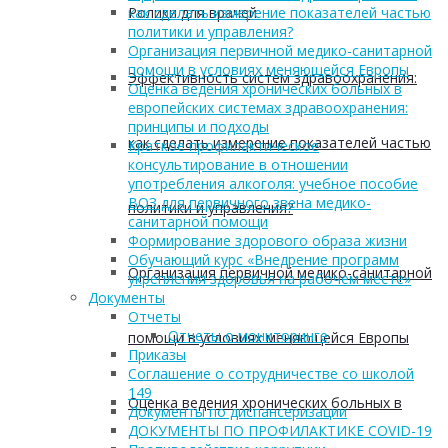
Ролики для врачей
как сделать измерение показателей частью
политики и управления?
Организация первичной медико-санитарной
помощи в условиях меняющейся Европы
Эффективность систем здравоохранения:
Оценка ведения хронических больных в
европейских системах здравоохранения:
принципы и подходы
как сделать измерение показателей частью
Краткое профилактическое
консультирование в отношении
употребления алкоголя: учебное пособие
ВОЗ для первичного звена медико-
политики и управления?
санитарной помощи
Формирование здорового образа жизни
Обучающий курс «Внедрение программ
Организация первичной медико-санитарной
укрепления здоровья на рабочем месте»
Документы
Отчеты
Отчеты о мониторинге
помощи в условиях меняющейся Европы
Приказы
Соглашение о сотрудничестве со школой
149
Оценка ведения хронических больных в
Документы по диспансеризации
ДОКУМЕНТЫ ПО ПРОФИЛАКТИКЕ COVID-19