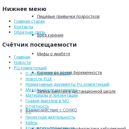
Нижнее меню
Пищевые привычки подростков
Главная старая
Контакты
Обратная связь
Вред курения
Счётчик посещаемости
Мифы о диабете
Главная
Новости
РЦ компетенций
Курение во время беременности
О центре компетенций
Новости РЦК
Нормативные документы РЦ компетенций
Методические материалы
Запись занятия в дистанционной школе
Материалы и презентации
График выездов в МО
Отчетность
Взаимодействие с СОНКО
5 С
Проектная деятельность
Кейсы
Контактная информация
РОО «Общество профилактики заболеваний