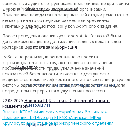
совместный аудит с сотрудниками поликлиники по критериям
Проектная деятельность
2 уровня Новой модели медицинской организации.
Поликлиника находится на завершающей стадии ремонта, но
несмотря на это сотрудники разместили временную
навигацию для пациентов, зону комфортного ожидания.
Кейсы
После проведения оценки куратором А. А. Козловой были
даны рекомендации по достижению целевых показателей
критериев 2 уровня НММО.
Контактная информация
Работа по реализации регионального проекта
«Производительность труда» нацелена на повышение
Населению
производительности труда, увеличение значений
показателей безопасности, качества и доступности
медицинской помощи, эффективного использования ресурсов
системы здравоохранения, развития кадрового потенциала
ПО ВОПРОСАМ ПРЕОДОЛЕНИЯ КРИЗИСНЫХ
посредством непрерывного улучшения процессов.
22.08.2025
Новости РЦК
Татьяна Соболева
Оставить
СИТУАЦИЙ
комментарий
Выезд в КГБУЗ «Ачинская межрайонная больница»
Поликлиника №1
Выезд в КГБУЗ «Ачинская МРБ»
Круглосуточный стационар хирургического отделения
Профилактика