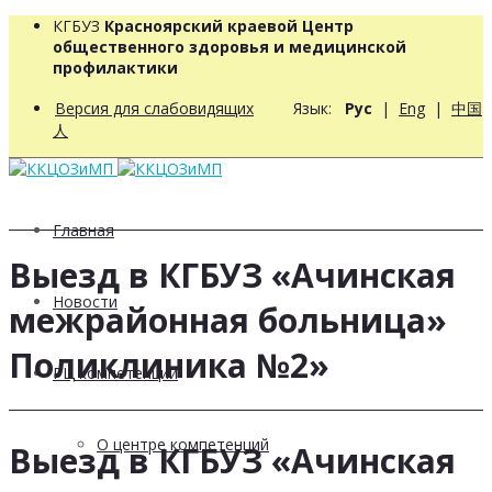
КГБУЗ
Красноярский краевой Центр
общественного здоровья и медицинской
профилактики
Версия для слабовидящих
Язык:
Рус
|
Eng
|
中国
人
Главная
Выезд в КГБУЗ «Ачинская
Новости
межрайонная больница»
Поликлиника №2»
РЦ компетенций
О центре компетенций
Выезд в КГБУЗ «Ачинская