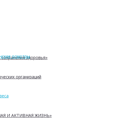
нские осмотры
 сохранения здоровья»
ческих организаций
веса
АЯ И АКТИВНАЯ ЖИЗНЬ»