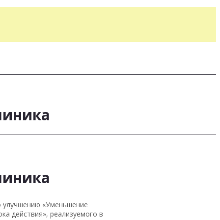
линика
линика
по улучшению «Уменьшение
ока действия», реализуемого в