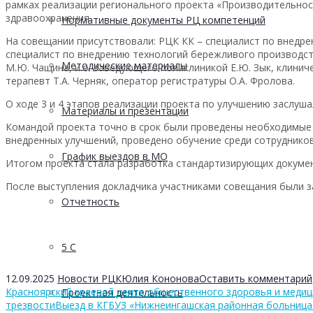
рамках реализации регионального проекта «Производительнос
здравоохранения.
Нормативные документы РЦ компетенций
На совещании присутствовали: РЦК КК – специалист по внедре
специалист по внедрению технологий бережливого производств
Методические материалы
М.Ю. Чащина, и.о. заведующего поликлиникой Е.Ю. Зык, клинич
терапевт Т.А. Черняк, оператор регистратуры О.А. Фролова.
О ходе 3 и 4 этапов реализации проекта по улучшению заслуша
Материалы и презентации
Командой проекта точно в срок были проведены необходимые
внедренных улучшений, проведено обучение среди сотрудников
График выездов в МО
Итогом проекта стала разработка стандартизирующих докуме
После выступления докладчика участниками совещания были з
Отчетность
5 С
12.09.2025
Новости РЦК
Юлия Кононова
Оставить комментарий
Красноярский краевой центр общественного здоровья и медиц
Проектная деятельность
трезвости
Выезд в КГБУЗ «Нижнеингашская районная больница