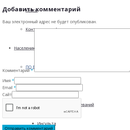
Добавить комментарий
Кейсы
Ваш электронный адрес не будет опубликован.
Контактная информация
Населению
ПО ВОПРОСАМ ПРЕОДОЛЕНИЯ КРИЗИСНЫХ СИТУ
Комментарий
*
Имя
*
Профилактика
Email
*
Сайт
Инфекционных заболеваний
Инсульта