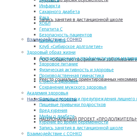
Инфаркта
Сахарного диабета
Рака
Запись занятия в дистанционной школе
ХОБЛ
Гепатита С
Безопасность пациентов
Взаимодействие с СОНКО
Школа ХНИЗ
Клуб «Сибирское долголетие»
Здоровый образ жизни
Диспансеризация и профилактические медици
РОО «Общество профилактики заболеваний и
Здоровое питание
Физическая активность и здоровье
Производственная гимнастика
Реестр социально ориентированных некоммер
Стресс и здоровье
Сохранение мужского здоровья
Академия здоровья
Основы здоровья и предупреждения лишнего 
Национальные проекты
Пищевые привычки подростков
Вред курения
Мифы о диабете
НАЦИОНАЛЬНЫЙ ПРОЕКТ «ПРОДОЛЖИТЕЛЬН
Курение во время беременности
Запись занятия в дистанционной школе
Взаимодействие с СОНКО