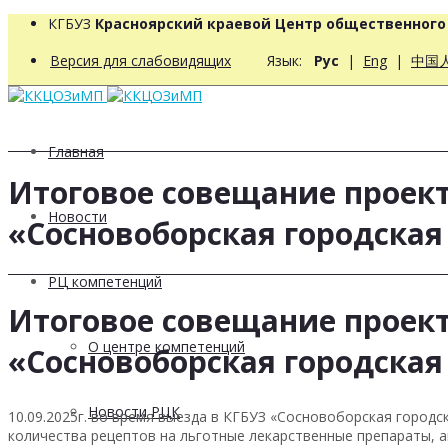
КГБУЗ
Красноярский краевой Центр общественног
Версия для слабовидящих
Язык:
Рус
|
Eng
|
中国
Главная
Итоговое совещание проек
Новости
«Сосновоборская городска
РЦ компетенций
Итоговое совещание проек
О центре компетенций
«Сосновоборская городска
Новости РЦК
10.09.2025г. во время выезда в КГБУЗ «Сосновоборская горо
количества рецептов на льготные лекарственные препараты, а