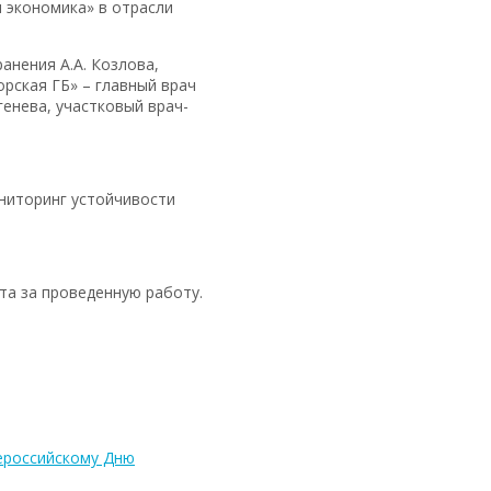
 экономика» в отрасли
анения А.А. Козлова,
рская ГБ» – главный врач
генева, участковый врач-
ниторинг устойчивости
та за проведенную работу.
ероссийскому Дню