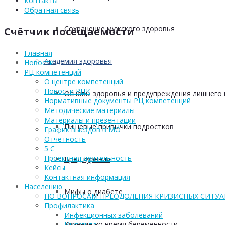
Контакты
Обратная связь
Сохранение мужского здоровья
Счётчик посещаемости
Главная
Академия здоровья
Новости
РЦ компетенций
О центре компетенций
Новости РЦК
Основы здоровья и предупреждения лишнего 
Нормативные документы РЦ компетенций
Методические материалы
Материалы и презентации
Пищевые привычки подростков
График выездов в МО
Отчетность
5 С
Проектная деятельность
Вред курения
Кейсы
Контактная информация
Населению
Мифы о диабете
ПО ВОПРОСАМ ПРЕОДОЛЕНИЯ КРИЗИСНЫХ СИТУ
Профилактика
Инфекционных заболеваний
Курение во время беременности
Инсульта