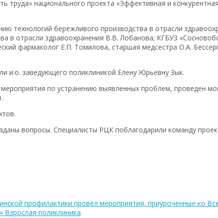
ть труда» национального проекта «Эффективная и конкурентная
нию технологий бережливого производства в отрасли здравоохр
а в отрасли здравоохранения В.В. Лобанова; КГБУЗ «Сосновобо
еский фармаколог Е.П. Томилова, старшая медсестра О.А. Бессер
ли и.о. заведующего поликлиникой Елену Юрьевну Зык.
 мероприятия по устранению выявленных проблем, проведен мо
.
нтов.
аданы вопросы. Специалисты РЦК поблагодарили команду проек
инской профилактики провёл мероприятия, приуроченные ко Вс
» Взрослая поликлиника