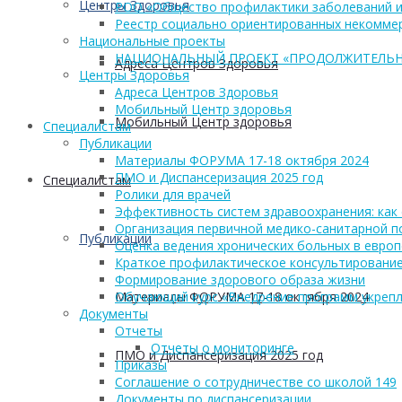
Центры Здоровья
РОО «Общество профилактики заболеваний и
Реестр социально ориентированных некоммер
Национальные проекты
НАЦИОНАЛЬНЫЙ ПРОЕКТ «ПРОДОЛЖИТЕЛЬН
Адреса Центров Здоровья
Центры Здоровья
Адреса Центров Здоровья
Мобильный Центр здоровья
Мобильный Центр здоровья
Cпециалистам
Публикации
Материалы ФОРУМА 17-18 октября 2024
ПМО и Диспансеризация 2025 год
Cпециалистам
Ролики для врачей
Эффективность систем здравоохранения: как 
Организация первичной медико-санитарной 
Публикации
Оценка ведения хронических больных в европ
Краткое профилактическое консультирование
Формирование здорового образа жизни
Материалы ФОРУМА 17-18 октября 2024
Обучающий курс «Внедрение программ укрепл
Документы
Отчеты
Отчеты о мониторинге
ПМО и Диспансеризация 2025 год
Приказы
Соглашение о сотрудничестве со школой 149
Документы по диспансеризации