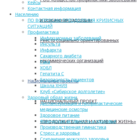
Кейсы
Контактная информация
Населению
и сохранения здоровья»
ПО ВОПРОСАМ ПРЕОДОЛЕНИЯ КРИЗИСНЫХ
СИТУАЦИЙ
Профилактика
Инфекционных заболеваний
Реестр социально ориентированных
Инсульта
Инфаркта
Сахарного диабета
некоммерческих организаций
Рака
ХОБЛ
Гепатита С
Безопасность пациентов
Национальные проекты
Школа ХНИЗ
Клуб «Сибирское долголетие»
Здоровый образ жизни
НАЦИОНАЛЬНЫЙ ПРОЕКТ
Диспансеризация и профилактические
медицинские осмотры
Здоровое питание
Физическая активность и здоровье
«ПРОДОЛЖИТЕЛЬНАЯ И АКТИВНАЯ ЖИЗНЬ»
Производственная гимнастика
Стресс и здоровье
Сохранение мужского здоровья