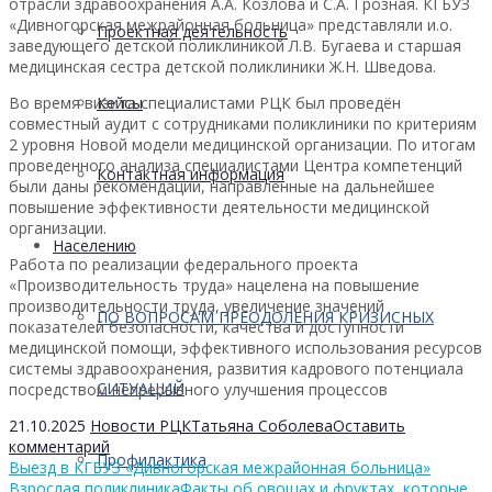
отрасли здравоохранения А.А. Козлова и С.А. Грозная. КГБУЗ
«Дивногорская межрайонная больница» представляли и.о.
Проектная деятельность
заведующего детской поликлиникой Л.В. Бугаева и старшая
медицинская сестра детской поликлиники Ж.Н. Шведова.
Во время визита специалистами РЦК был проведён
Кейсы
совместный аудит с сотрудниками поликлиники по критериям
2 уровня Новой модели медицинской организации. По итогам
проведенного анализа специалистами Центра компетенций
Контактная информация
были даны рекомендации, направленные на дальнейшее
повышение эффективности деятельности медицинской
организации.
Населению
Работа по реализации федерального проекта
«Производительность труда» нацелена на повышение
производительности труда, увеличение значений
ПО ВОПРОСАМ ПРЕОДОЛЕНИЯ КРИЗИСНЫХ
показателей безопасности, качества и доступности
медицинской помощи, эффективного использования ресурсов
системы здравоохранения, развития кадрового потенциала
СИТУАЦИЙ
посредством непрерывного улучшения процессов
21.10.2025
Новости РЦК
Татьяна Соболева
Оставить
комментарий
Профилактика
Выезд в КГБУЗ «Дивногорская межрайонная больница»
Взрослая поликлиника
Факты об овощах и фруктах, которые