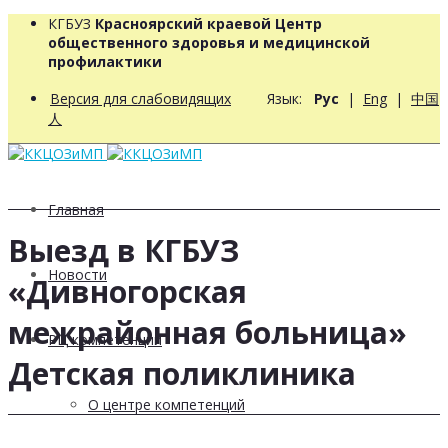
КГБУЗ
Красноярский краевой Центр
общественного здоровья и медицинской
профилактики
Версия для слабовидящих
Язык:
Рус
|
Eng
|
中国
人
Главная
Выезд в КГБУЗ
Новости
«Дивногорская
межрайонная больница»
РЦ компетенций
Детская поликлиника
О центре компетенций