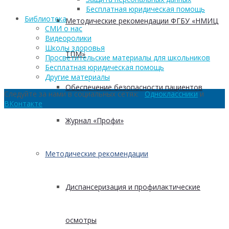
Бесплатная юридическая помощь
Библиотека
Методические рекомендации ФГБУ «НМИЦ
СМИ о нас
Видеоролики
Школы здоровья
ТПМ»
Просветительские материалы для школьников
Бесплатная юридическая помощь
Другие материалы
Обеспечение безопасности пациентов
Следуйте за нами в социальных сетях:
Одноклассники
и
ВКонтакте
Журнал «Профи»
Методические рекомендации
Диспансеризация и профилактические
осмотры