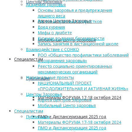
Центры Здоровья
Академия здоровья
Основы здоровья и предупреждения
лишнего веса
Адреса Центров Здоровья
Пищевые привычки подростков
Вред курения
Мифы о диабете
Курение во время беременности
Мобильный Центр здоровья
Запись занятия в дистанционной школе
Взаимодействие с СОНКО
РОО «Общество профилактики заболеваний
Cпециалистам
и сохранения здоровья»
Реестр социально ориентированных
некоммерческих организаций
Национальные проекты
Публикации
НАЦИОНАЛЬНЫЙ ПРОЕКТ
«ПРОДОЛЖИТЕЛЬНАЯ И АКТИВНАЯ ЖИЗНЬ»
Центры Здоровья
Материалы ФОРУМА 17-18 октября 2024
Адреса Центров Здоровья
Мобильный Центр здоровья
Cпециалистам
ПМО и Диспансеризация 2025 год
Публикации
Материалы ФОРУМА 17-18 октября 2024
ПМО и Диспансеризация 2025 год