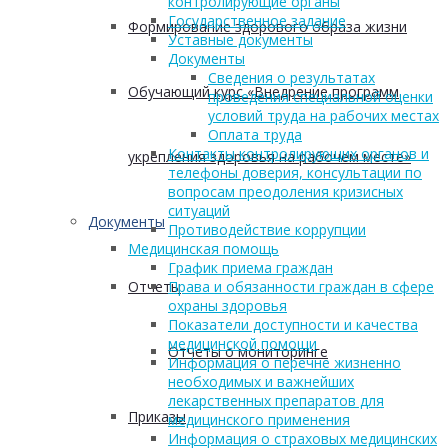
контролирующие органы
Государственное задание
Формирование здорового образа жизни
Уставные документы
Документы
Сведения о результатах
Обучающий курс «Внедрение программ
проведения специальной оценки
условий труда на рабочих местах
Оплата труда
Контакты контролирующих органов и
укрепления здоровья на рабочем месте»
телефоны доверия, консультации по
вопросам преодоления кризисных
ситуаций
Документы
Противодействие коррупции
Медицинская помощь
График приема граждан
Отчеты
Права и обязанности граждан в сфере
охраны здоровья
Показатели доступности и качества
медицинской помощи
Отчеты о мониторинге
Информация о перечне жизненно
необходимых и важнейших
лекарственных препаратов для
Приказы
медицинского применения
Информация о страховых медицинских