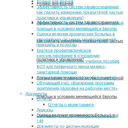
Ролики для врачей
Ролики для врачей
Эффективность систем здравоохранения:
как сделать измерение показателей частью
политики и управления?
Эффективность систем здравоохранения:
Организация первичной медико-санитарной
помощи в условиях меняющейся Европы
Оценка ведения хронических больных в
европейских системах здравоохранения:
как сделать измерение показателей частью
принципы и подходы
Краткое профилактическое
консультирование в отношении
политики и управления?
употребления алкоголя: учебное пособие
ВОЗ для первичного звена медико-
санитарной помощи
Формирование здорового образа жизни
Организация первичной медико-санитарной
Обучающий курс «Внедрение программ
укрепления здоровья на рабочем месте»
Документы
помощи в условиях меняющейся Европы
Отчеты
Отчеты о мониторинге
Приказы
Оценка ведения хронических больных в
Соглашение о сотрудничестве со школой
149
Документы по диспансеризации