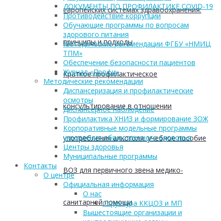
ДОКУМЕНТЫ ПО ПРОФИЛАКТИКЕ COVID-19
европейских системах здравоохранения:
Противодействие коррупции
Обучающие программы по вопросам
здорового питания
принципы и подходы
Методические рекомендации ФГБУ «НМИЦ
ТПМ»
Обеспечение безопасности пациентов
Журнал «Профи»
Краткое профилактическое
Методические рекомендации
Диспансеризация и профилактические
осмотры
консультирование в отношении
Диспансерное наблюдение
Профилактика ХНИЗ и формирование ЗОЖ
Корпоративные модельные программы
укрепления общественного здоровья
употребления алкоголя: учебное пособие
Центры здоровья
Муниципальные программы
Контакты
ВОЗ для первичного звена медико-
О центре
Официальная информация
О нас
санитарной помощи
Структура ККЦОЗ и МП
Вышестоящие организации и