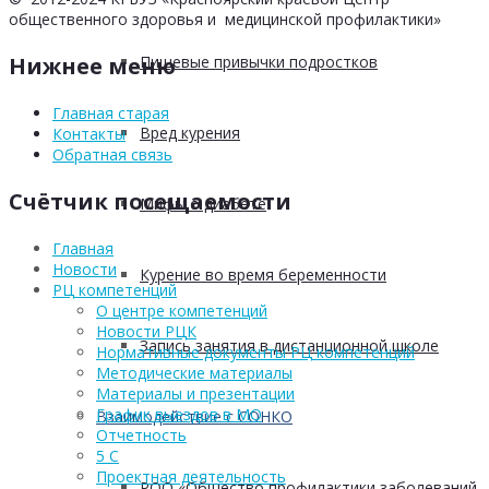
общественного здоровья и медицинской профилактики»
Пищевые привычки подростков
Нижнее меню
Главная старая
Вред курения
Контакты
Обратная связь
Счётчик посещаемости
Мифы о диабете
Главная
Новости
Курение во время беременности
РЦ компетенций
О центре компетенций
Новости РЦК
Запись занятия в дистанционной школе
Нормативные документы РЦ компетенций
Методические материалы
Материалы и презентации
График выездов в МО
Взаимодействие с СОНКО
Отчетность
5 С
Проектная деятельность
РОО «Общество профилактики заболеваний