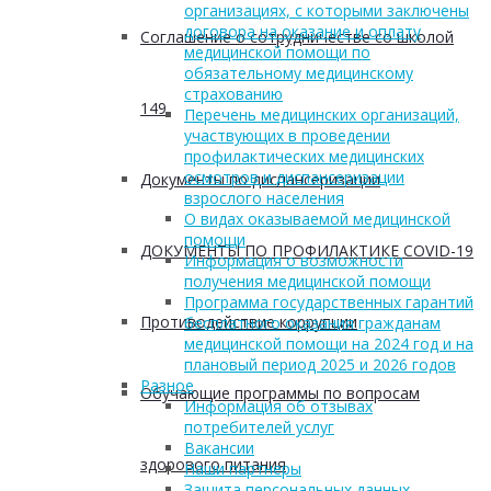
организациях, с которыми заключены
договора на оказание и оплату
Соглашение о сотрудничестве со школой
медицинской помощи по
обязательному медицинскому
страхованию
149
Перечень медицинских организаций,
участвующих в проведении
профилактических медицинских
осмотров и диспансеризации
Документы по диспансеризации
взрослого населения
О видах оказываемой медицинской
помощи
ДОКУМЕНТЫ ПО ПРОФИЛАКТИКЕ COVID-19
Информация о возможности
получения медицинской помощи
Программа государственных гарантий
Противодействие коррупции
бесплатного оказания гражданам
медицинской помощи на 2024 год и на
плановый период 2025 и 2026 годов
Разное
Обучающие программы по вопросам
Информация об отзывах
потребителей услуг
Вакансии
здорового питания
Наши партнеры
Защита персональных данных