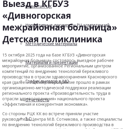
Выезд в КГБУЗ
Новости РЦК
«Дивногорская
межрайонная больница»
Нормативные документы РЦ компетенций
Детская поликлиника
Методические материалы
15 октября 2025 года на базе КГБУЗ «Дивногорская
межрайонная больница» состоялось выездное рабочее
Материалы и презентации
мероприятие, организованное Региональным центром
компетенций по внедрению технологий бережливого
производства в отрасли здравоохранения Красноярского
График выездов в МО
края (далее – РЦК КК). Мероприятие прошло в рамках
организационно-методической поддержки реализации
регионального проекта «Производительность труда в
отрасли здравоохранения» национального проекта
Отчетность
«Эффективная и конкурентная экономика».
Со стороны РЦК КК во встрече приняли участие
5 С
руководитель Центра М.В. Сотникова, а также специалисты
по внедрению технологий бережливого производства в