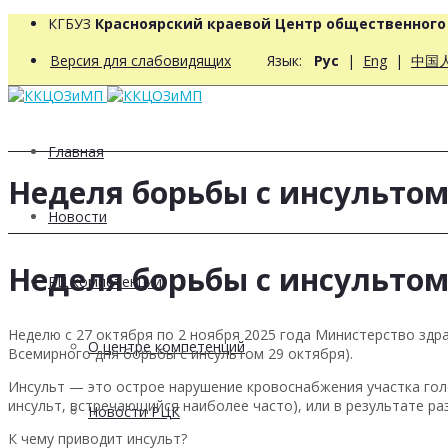
КГБУЗ
Красноярский краевой Центр общественног
Версия для слабовидящих
Язык:
Рус
|
Eng
|
中国
Главная
Неделя борьбы с инсульто
Новости
Неделя борьбы с инсульто
РЦ компетенций
Неделю с 27 октября по 2 ноября 2025 года Министерство зд
О центре компетенций
Всемирного дня борьбы с инсультом 29 октября).
Инсульт — это острое нарушение кровоснабжения участка гол
инсульт, встречающийся наиболее часто), или в результате ра
Новости РЦК
К чему приводит инсульт?