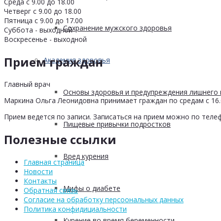
Среда с 9.00 до 18.00
Четверг с 9.00 до 18.00
Пятница с 9.00 до 17.00
Сохранение мужского здоровья
Суббота - выходной
Воскресенье - выходной
Прием граждан
Академия здоровья
Главный врач
Основы здоровья и предупреждения лишнего 
Маркина Ольга Леонидовна принимает граждан по средам с 16.0
Прием ведется по записи. Записаться на прием можно по телеф
Пищевые привычки подростков
Полезные ссылки
Вред курения
Главная страница
Новости
Контакты
Мифы о диабете
Обратная связь
Согласие на обработку персоональных данных
Политика конфидициальности
Курение во время беременности