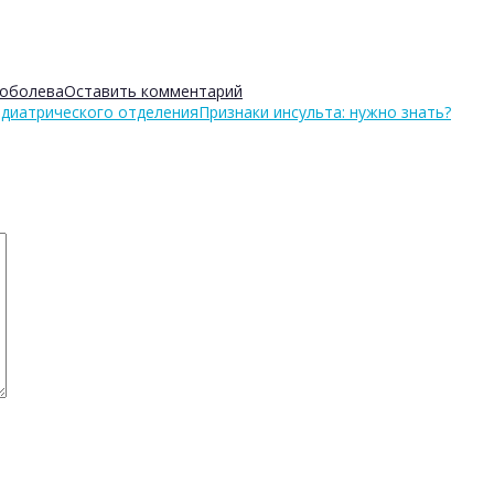
Соболева
Оставить комментарий
едиатрического отделения
Признаки инсульта: нужно знать?