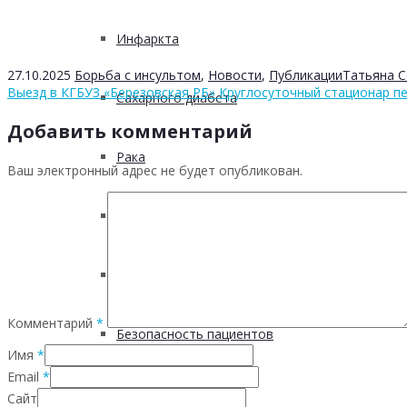
Инфаркта
27.10.2025
Борьба с инсультом
,
Новости
,
Публикации
Татьяна 
Выезд в КГБУЗ «Березовская РБ» Круглосуточный стационар п
Сахарного диабета
Добавить комментарий
Рака
Ваш электронный адрес не будет опубликован.
ХОБЛ
Гепатита С
Комментарий
*
Безопасность пациентов
Имя
*
Email
*
Школа ХНИЗ
Сайт