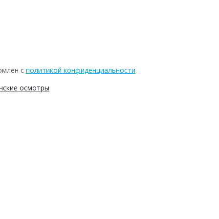
омлен с
политикой конфиденциальности
нские осмотры