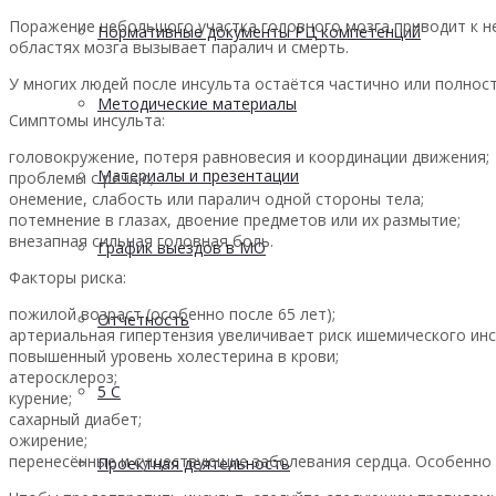
Поражение небольшого участка головного мозга приводит к 
Нормативные документы РЦ компетенций
областях мозга вызывает паралич и смерть.
У многих людей после инсульта остаётся частично или полнос
Методические материалы
Симптомы инсульта:
головокружение, потеря равновесия и координации движения;
Материалы и презентации
проблемы с речью;
онемение, слабость или паралич одной стороны тела;
потемнение в глазах, двоение предметов или их размытие;
внезапная сильная головная боль.
График выездов в МО
Факторы риска:
пожилой возраст (особенно после 65 лет);
Отчетность
артериальная гипертензия увеличивает риск ишемического инсу
повышенный уровень холестерина в крови;
атеросклероз;
5 С
курение;
сахарный диабет;
ожирение;
перенесённые и существующие заболевания сердца. Особенно 
Проектная деятельность