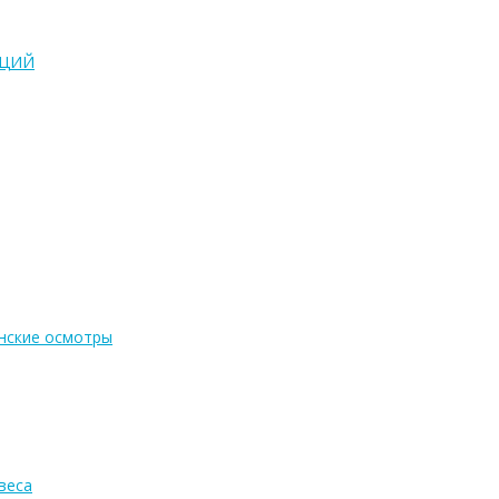
АЦИЙ
нские осмотры
веса