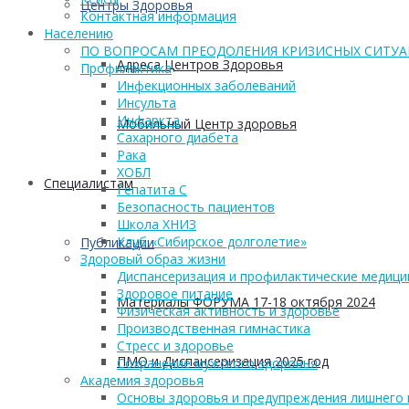
Центры Здоровья
Контактная информация
Населению
ПО ВОПРОСАМ ПРЕОДОЛЕНИЯ КРИЗИСНЫХ СИТУ
Адреса Центров Здоровья
Профилактика
Инфекционных заболеваний
Инсульта
Инфаркта
Мобильный Центр здоровья
Сахарного диабета
Рака
ХОБЛ
Cпециалистам
Гепатита С
Безопасность пациентов
Школа ХНИЗ
Клуб «Сибирское долголетие»
Публикации
Здоровый образ жизни
Диспансеризация и профилактические медици
Здоровое питание
Материалы ФОРУМА 17-18 октября 2024
Физическая активность и здоровье
Производственная гимнастика
Стресс и здоровье
ПМО и Диспансеризация 2025 год
Сохранение мужского здоровья
Академия здоровья
Основы здоровья и предупреждения лишнего 