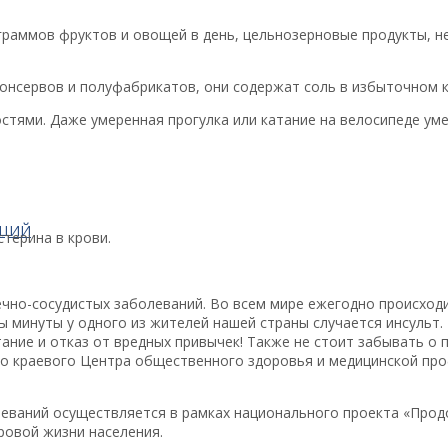
граммов фруктов и овощей в день, цельнозерновые продукты, н
консервов и полуфабрикатов, они содержат соль в избыточном 
стями. Даже умеренная прогулка или катание на велосипеде ум
АЦИЙ
терина в крови.
чно-сосудистых заболеваний. Во всем мире ежегодно происходи
оры минуты у одного из жителей нашей страны случается инсуль
тание и отказ от вредных привычек! Также не стоит забывать о
го краевого Центра общественного здоровья и медицинской пр
еваний осуществляется в рамках национального проекта «Прод
ровой жизни населения.