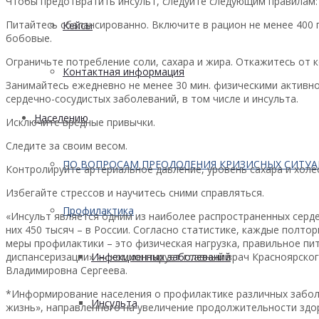
Чтобы предотвратить инсульт, следуйте следующим правилам:
Питайтесь сбалансированно. Включите в рацион не менее 400 
Кейсы
бобовые.
Ограничьте потребление соли, сахара и жира. Откажитесь от 
Контактная информация
Занимайтесь ежедневно не менее 30 мин. физическими активно
сердечно-сосудистых заболеваний, в том числе и инсульта.
Населению
Исключите вредные привычки.
Следите за своим весом.
ПО ВОПРОСАМ ПРЕОДОЛЕНИЯ КРИЗИСНЫХ СИТУ
Контролируйте артериальное давление, уровень сахара и холес
Избегайте стрессов и научитесь сними справляться.
Профилактика
«Инсульт является одним из наиболее распространенных серде
них 450 тысяч – в России. Согласно статистике, каждые полт
меры профилактики – это физическая нагрузка, правильное пи
диспансеризации» — комментирует главный врач Красноярско
Инфекционных заболеваний
Владимировна Сергеева.
*Информирование населения о профилактике различных забол
Инсульта
жизнь», направленного на увеличение продолжительности здо