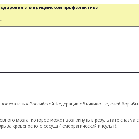
о здоровья и медицинской профилактики
人
м
м
равоохранения Российской Федерации объявило Неделей борьбы с
овного мозга, которое может возникнуть в результате спазма 
зрыва кровеносного сосуда (геморрагический инсульт).