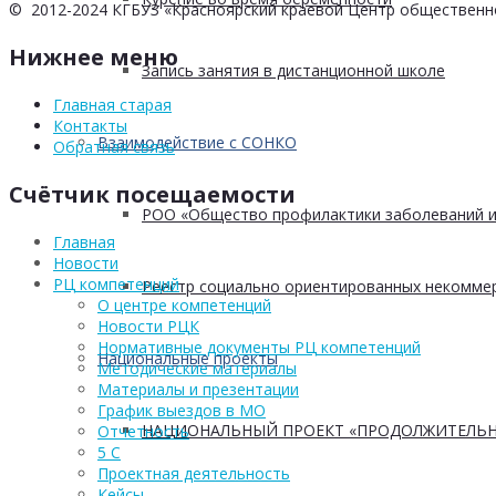
© 2012-2024 КГБУЗ «Красноярский краевой Центр общественн
Нижнее меню
Запись занятия в дистанционной школе
Главная старая
Контакты
Взаимодействие с СОНКО
Обратная связь
Счётчик посещаемости
РОО «Общество профилактики заболеваний и
Главная
Новости
РЦ компетенций
Реестр социально ориентированных некоммер
О центре компетенций
Новости РЦК
Нормативные документы РЦ компетенций
Национальные проекты
Методические материалы
Материалы и презентации
График выездов в МО
НАЦИОНАЛЬНЫЙ ПРОЕКТ «ПРОДОЛЖИТЕЛЬН
Отчетность
5 С
Проектная деятельность
Кейсы