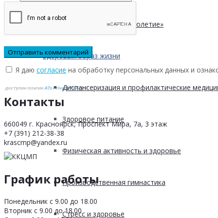
Клуб «Сибирское долголетие»
Здоровый образ жизни
Я даю
согласие
на обработку персональных данных и ознак
Диспансеризация и профилактические медици
доступен плагин
ATs Privacy Policy
©
Контакты
Здоровое питание
660049 г. Красноярск, Проспект Мира, 7а, 3 этаж
+7 (391) 212-38-38
krascmp@yandex.ru
Физическая активность и здоровье
График работы
Производственная гимнастика
Понедельник с 9.00 до 18.00
Вторник с 9.00 до 18.00
Стресс и здоровье