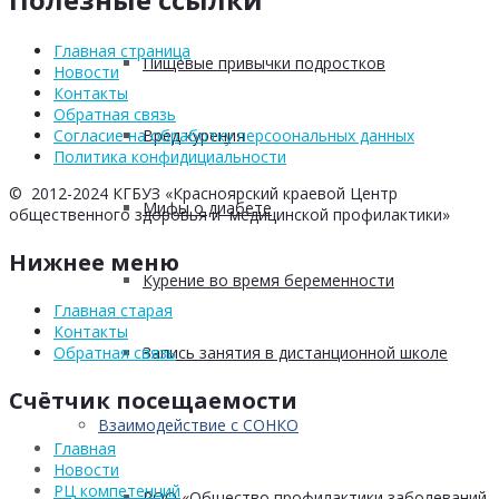
Главная страница
Пищевые привычки подростков
Новости
Контакты
Обратная связь
Вред курения
Согласие на обработку персоональных данных
Политика конфидициальности
© 2012-2024 КГБУЗ «Красноярский краевой Центр
Мифы о диабете
общественного здоровья и медицинской профилактики»
Нижнее меню
Курение во время беременности
Главная старая
Контакты
Запись занятия в дистанционной школе
Обратная связь
Счётчик посещаемости
Взаимодействие с СОНКО
Главная
Новости
РЦ компетенций
РОО «Общество профилактики заболеваний