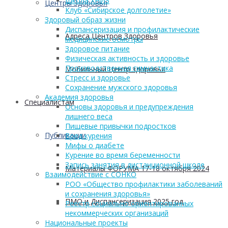
Школа ХНИЗ
Центры Здоровья
Клуб «Сибирское долголетие»
Здоровый образ жизни
Диспансеризация и профилактические
Адреса Центров Здоровья
медицинские осмотры
Здоровое питание
Физическая активность и здоровье
Производственная гимнастика
Мобильный Центр здоровья
Стресс и здоровье
Сохранение мужского здоровья
Академия здоровья
Cпециалистам
Основы здоровья и предупреждения
лишнего веса
Пищевые привычки подростков
Публикации
Вред курения
Мифы о диабете
Курение во время беременности
Запись занятия в дистанционной школе
Материалы ФОРУМА 17-18 октября 2024
Взаимодействие с СОНКО
РОО «Общество профилактики заболеваний
и сохранения здоровья»
ПМО и Диспансеризация 2025 год
Реестр социально ориентированных
некоммерческих организаций
Национальные проекты