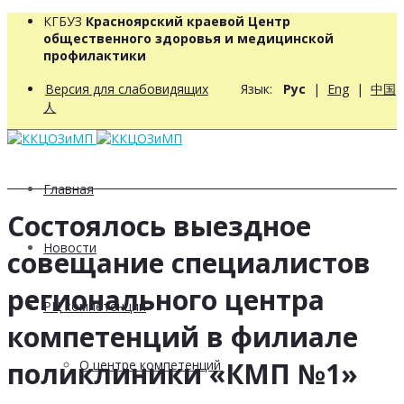
КГБУЗ
Красноярский краевой Центр
общественного здоровья и медицинской
профилактики
Версия для слабовидящих
Язык:
Рус
|
Eng
|
中国
人
Главная
Состоялось выездное
Новости
совещание специалистов
регионального центра
РЦ компетенций
компетенций в филиале
поликлиники «КМП №1»
О центре компетенций