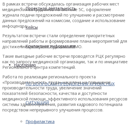
В рамках встречи обсуждалась организация рабочих мест
Проектная деятельность
медицинских сотрудников по системе 5С, оформление
журнала подачи предложений по улучшению и рассмотрение
данных предложений на комиссии, создание и использование
инфоцентра.
Кейсы
Результатом встречи стали определение приоритетных
направлений работы и формирование плана мероприятий для
Контактная информация
достижения критериев 2 уровня НММО.
Такие выездные рабочие встречи проводятся РЦК регулярно
как по запросу медицинской организации, так и по инициативе
Населению
Регионального центра компетенций.
Работа по реализации регионального проекта
«Производительность труда» нацелена на повышение
ПО ВОПРОСАМ ПРЕОДОЛЕНИЯ КРИЗИСНЫХ
производительности труда, увеличение значений
показателей безопасности, качества и доступности
медицинской помощи, эффективного использования ресурсов
СИТУАЦИЙ
системы здравоохранения, развития кадрового потенциала
посредством непрерывного улучшения процессов.
Профилактика