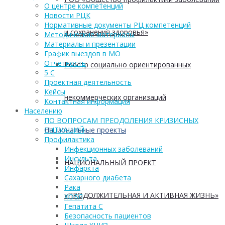
О центре компетенций
Новости РЦК
Нормативные документы РЦ компетенций
и сохранения здоровья»
Методические материалы
Материалы и презентации
График выездов в МО
Отчетность
Реестр социально ориентированных
5 С
Проектная деятельность
Кейсы
некоммерческих организаций
Контактная информация
Населению
ПО ВОПРОСАМ ПРЕОДОЛЕНИЯ КРИЗИСНЫХ
Национальные проекты
СИТУАЦИЙ
Профилактика
Инфекционных заболеваний
Инсульта
НАЦИОНАЛЬНЫЙ ПРОЕКТ
Инфаркта
Сахарного диабета
Рака
«ПРОДОЛЖИТЕЛЬНАЯ И АКТИВНАЯ ЖИЗНЬ»
ХОБЛ
Гепатита С
Безопасность пациентов