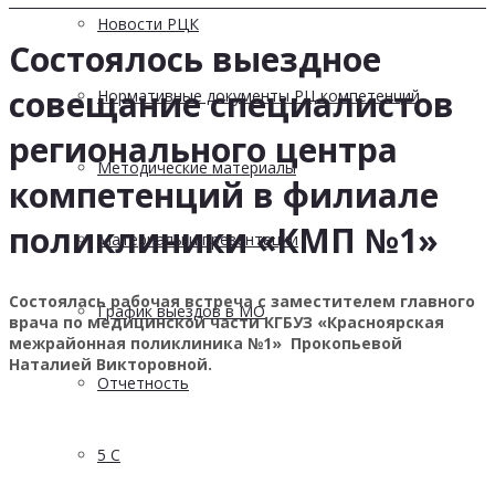
Новости РЦК
Состоялось выездное
совещание специалистов
Нормативные документы РЦ компетенций
регионального центра
Методические материалы
компетенций в филиале
поликлиники «КМП №1»
Материалы и презентации
Состоялась рабочая встреча с заместителем главного
График выездов в МО
врача по медицинской части КГБУЗ «Красноярская
межрайонная поликлиника №1» Прокопьевой
Наталией Викторовной.
Отчетность
5 С