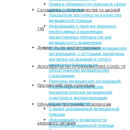
Права и обязанности граждан в сфере
охраны здоровья
Соглашение о сотрудничестве со школой
Показатели доступности и качества
медицинской помощи
Информация о перечне жизненно
149
необходимых и важнейших
лекарственных препаратов для
медицинского применения
Документы по диспансеризации
Информация о страховых медицинских
организациях, с которыми заключены
договора на оказание и оплату
медицинской помощи по
ДОКУМЕНТЫ ПО ПРОФИЛАКТИКЕ COVID-19
обязательному медицинскому
страхованию
Перечень медицинских организаций,
Противодействие коррупции
участвующих в проведении
профилактических медицинских
осмотров и диспансеризации
взрослого населения
Обучающие программы по вопросам
О видах оказываемой медицинской
помощи
Информация о возможности
здорового питания
получения медицинской помощи