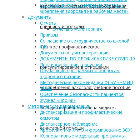
Обучающий курс «Внедрение программ
европейских системах здравоохранения:
укрепления здоровья на рабочем месте»
Документы
Отчеты
принципы и подходы
Отчеты о мониторинге
Приказы
Соглашение о сотрудничестве со школой
Краткое профилактическое
149
Документы по диспансеризации
ДОКУМЕНТЫ ПО ПРОФИЛАКТИКЕ COVID-19
Противодействие коррупции
консультирование в отношении
Обучающие программы по вопросам
здорового питания
Методические рекомендации ФГБУ «НМИЦ
употребления алкоголя: учебное пособие
ТПМ»
Обеспечение безопасности пациентов
Журнал «Профи»
Методические рекомендации
ВОЗ для первичного звена медико-
Диспансеризация и профилактические
осмотры
Диспансерное наблюдение
санитарной помощи
Профилактика ХНИЗ и формирование ЗОЖ
Корпоративные модельные программы