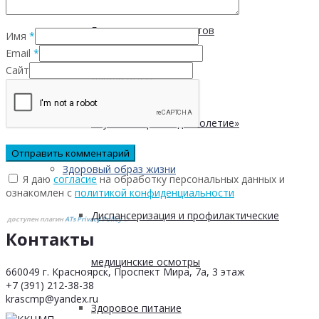
Безопасность пациентов
Имя
*
Email
*
Сайт
Школа ХНИЗ
Клуб «Сибирское долголетие»
Здоровый образ жизни
Я даю
согласие
на обработку персональных данных и
ознакомлен с
политикой конфиденциальности
Диспансеризация и профилактические
доступен плагин
ATs Privacy Policy
©
Контакты
медицинские осмотры
660049 г. Красноярск, Проспект Мира, 7а, 3 этаж
+7 (391) 212-38-38
krascmp@yandex.ru
Здоровое питание