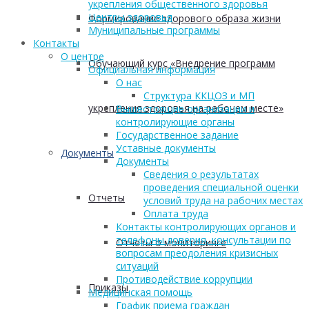
укрепления общественного здоровья
Центры здоровья
Формирование здорового образа жизни
Муниципальные программы
Контакты
О центре
Обучающий курс «Внедрение программ
Официальная информация
О нас
Структура ККЦОЗ и МП
укрепления здоровья на рабочем месте»
Вышестоящие организации и
контролирующие органы
Государственное задание
Уставные документы
Документы
Документы
Сведения о результатах
проведения специальной оценки
Отчеты
условий труда на рабочих местах
Оплата труда
Контакты контролирующих органов и
телефоны доверия, консультации по
Отчеты о мониторинге
вопросам преодоления кризисных
ситуаций
Противодействие коррупции
Приказы
Медицинская помощь
График приема граждан