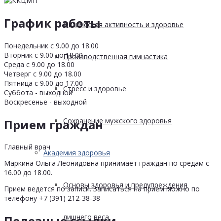
График работы
Физическая активность и здоровье
Понедельник с 9.00 до 18.00
Вторник с 9.00 до 18.00
Производственная гимнастика
Среда с 9.00 до 18.00
Четверг с 9.00 до 18.00
Пятница с 9.00 до 17.00
Стресс и здоровье
Суббота - выходной
Воскресенье - выходной
Сохранение мужского здоровья
Прием граждан
Главный врач
Академия здоровья
Маркина Ольга Леонидовна принимает граждан по средам с
16.00 до 18.00.
Основы здоровья и предупреждения
Прием ведется по записи. Записаться на прием можно по
телефону +7 (391) 212-38-38
лишнего веса
Полезные ссылки