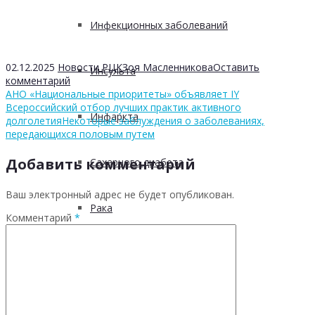
Инфекционных заболеваний
02.12.2025
Новости РЦК
Зоя Масленникова
Оставить
Инсульта
комментарий
АНО «Национальные приоритеты» объявляет IY
Всероссийский отбор лучших практик активного
Инфаркта
долголетия
Некоторые заблуждения о заболеваниях,
передающихся половым путем
Добавить комментарий
Сахарного диабета
Ваш электронный адрес не будет опубликован.
Рака
Комментарий
*
ХОБЛ
Гепатита С