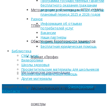
Программа государственных гарантий
бесплатного оказания гражданам
Методические рекомендации ФГБУ «НМИЦ
медицинской помощи на 2024 год и на
плановый период 2025 и 2026 годов
Разное
Информация об отзывах
ТПМ»
потребителей услуг
Вакансии
Наши партнеры
Обеспечение безопасности пациентов
Защита персональных данных
Бесплатная юридическая помощь
Библиотека
СМИ о нас
Журнал «Профи»
Видеоролики
Школы здоровья
Просветительские материалы для школьников
Методические рекомендации
Бесплатная юридическая помощь
Другие материалы
Следуйте за нами в социальных сетях:
Одноклассники
и
Диспансеризация и профилактические
ВКонтакте
осмотры