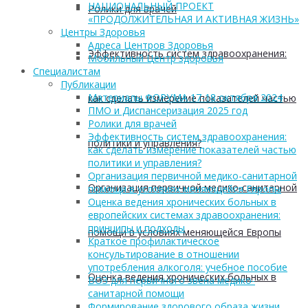
НАЦИОНАЛЬНЫЙ ПРОЕКТ
Ролики для врачей
«ПРОДОЛЖИТЕЛЬНАЯ И АКТИВНАЯ ЖИЗНЬ»
Центры Здоровья
Адреса Центров Здоровья
Эффективность систем здравоохранения:
Мобильный Центр здоровья
Cпециалистам
Публикации
Материалы ФОРУМА 17-18 октября 2024
как сделать измерение показателей частью
ПМО и Диспансеризация 2025 год
Ролики для врачей
Эффективность систем здравоохранения:
политики и управления?
как сделать измерение показателей частью
политики и управления?
Организация первичной медико-санитарной
Организация первичной медико-санитарной
помощи в условиях меняющейся Европы
Оценка ведения хронических больных в
европейских системах здравоохранения:
принципы и подходы
помощи в условиях меняющейся Европы
Краткое профилактическое
консультирование в отношении
употребления алкоголя: учебное пособие
Оценка ведения хронических больных в
ВОЗ для первичного звена медико-
санитарной помощи
Формирование здорового образа жизни