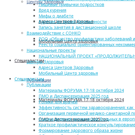
Центры Здоровья
Пищевые привычки подростков
Вред курения
Мифы о диабете
Адреса Центров Здоровья
Курение во время беременности
Запись занятия в дистанционной школе
Взаимодействие с СОНКО
РОО «Общество профилактики заболеваний и
Мобильный Центр здоровья
Реестр социально ориентированных некоммер
Национальные проекты
НАЦИОНАЛЬНЫЙ ПРОЕКТ «ПРОДОЛЖИТЕЛЬН
Cпециалистам
Центры Здоровья
Адреса Центров Здоровья
Мобильный Центр здоровья
Cпециалистам
Публикации
Публикации
Материалы ФОРУМА 17-18 октября 2024
ПМО и Диспансеризация 2025 год
Материалы ФОРУМА 17-18 октября 2024
Ролики для врачей
Эффективность систем здравоохранения: как 
Организация первичной медико-санитарной 
Оценка ведения хронических больных в европ
ПМО и Диспансеризация 2025 год
Краткое профилактическое консультирование
Формирование здорового образа жизни