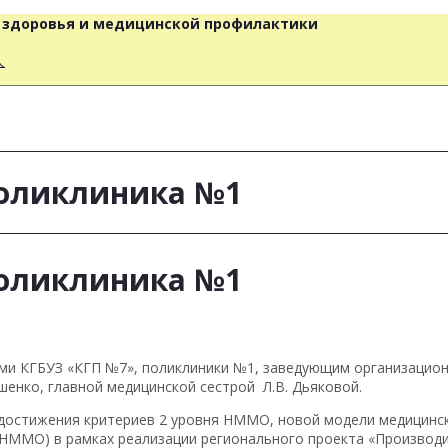
о здоровья и медицинской профилактики
人
Поликлиника №1
Поликлиника №1
ами КГБУЗ «КГП №7», поликлиники №1, заведующим организацио
шенко, главной медицинской сестрой Л.В. Дьяковой.
 достижения критериев 2 уровня НММО, новой модели медицинск
НММО) в рамках реализации регионального проекта «Производи