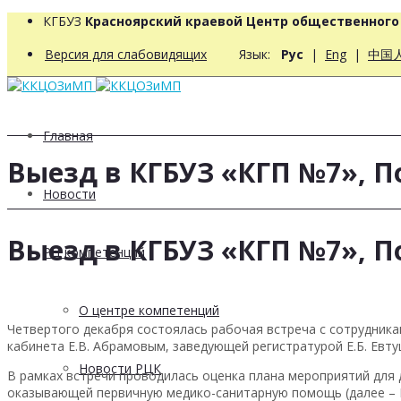
КГБУЗ
Красноярский краевой Центр общественног
Версия для слабовидящих
Язык:
Рус
|
Eng
|
中国
Главная
Выезд в КГБУЗ «КГП №7», 
Новости
Выезд в КГБУЗ «КГП №7», 
РЦ компетенций
О центре компетенций
Четвертого декабря состоялась рабочая встреча с сотрудник
кабинета Е.В. Абрамовым, заведующей регистратурой Е.Б. Евту
Новости РЦК
В рамках встречи проводилась оценка плана мероприятий для
оказывающей первичную медико-санитарную помощь (далее – 