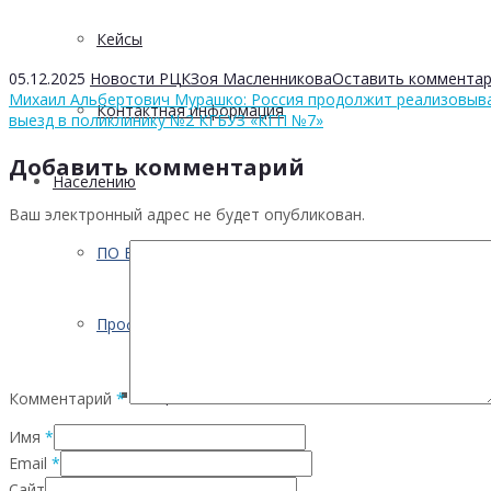
Кейсы
05.12.2025
Новости РЦК
Зоя Масленникова
Оставить коммента
Михаил Альбертович Мурашко: Россия продолжит реализовыв
Контактная информация
выезд в поликлинику №2 КГБУЗ «КГП №7»
Добавить комментарий
Населению
Ваш электронный адрес не будет опубликован.
ПО ВОПРОСАМ ПРЕОДОЛЕНИЯ КРИЗИСНЫХ СИТУ
Профилактика
Инфекционных заболеваний
Комментарий
*
Имя
*
Email
*
Инсульта
Сайт