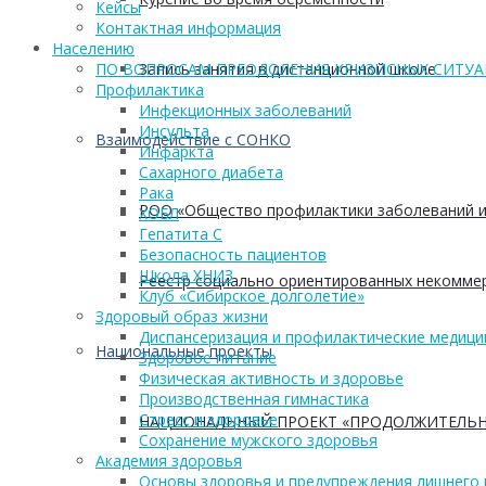
Кейсы
Контактная информация
Населению
Запись занятия в дистанционной школе
ПО ВОПРОСАМ ПРЕОДОЛЕНИЯ КРИЗИСНЫХ СИТУ
Профилактика
Инфекционных заболеваний
Инсульта
Взаимодействие с СОНКО
Инфаркта
Сахарного диабета
Рака
РОО «Общество профилактики заболеваний и
ХОБЛ
Гепатита С
Безопасность пациентов
Школа ХНИЗ
Реестр социально ориентированных некоммер
Клуб «Сибирское долголетие»
Здоровый образ жизни
Диспансеризация и профилактические медици
Национальные проекты
Здоровое питание
Физическая активность и здоровье
Производственная гимнастика
Стресс и здоровье
НАЦИОНАЛЬНЫЙ ПРОЕКТ «ПРОДОЛЖИТЕЛЬН
Сохранение мужского здоровья
Академия здоровья
Основы здоровья и предупреждения лишнего 