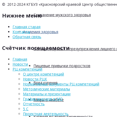
© 2012-2024 КГБУЗ «Красноярский краевой Центр общественн
Нижнее меню
Сохранение мужского здоровья
Главная старая
Академия здоровья
Контакты
Обратная связь
Счётчик посещаемости
Основы здоровья и предупреждения лишнего 
Главная
Новости
Пищевые привычки подростков
РЦ компетенций
О центре компетенций
Новости РЦК
Вред курения
Нормативные документы РЦ компетенций
Методические материалы
Материалы и презентации
График выездов в МО
Мифы о диабете
Отчетность
5 С
Проектная деятельность
Курение во время беременности