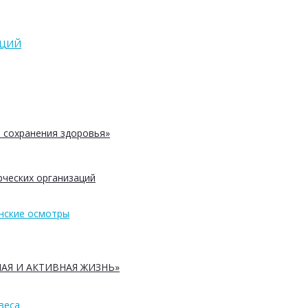
АЦИЙ
 сохранения здоровья»
ческих организаций
нские осмотры
АЯ И АКТИВНАЯ ЖИЗНЬ»
веса