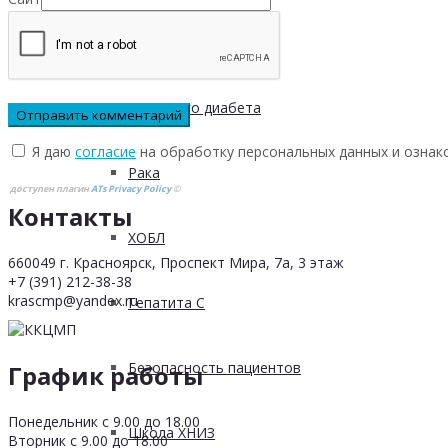
Инфаркта
Сахарного диабета
Я даю
согласие
на обработку персональных данных и ознак
Рака
доступен плагин
ATs Privacy Policy
©
Контакты
ХОБЛ
660049 г. Красноярск, Проспект Мира, 7а, 3 этаж
+7 (391) 212-38-38
krascmp@yandex.ru
Гепатита С
Безопасность пациентов
График работы
Понедельник с 9.00 до 18.00
Школа ХНИЗ
Вторник с 9.00 до 18.00