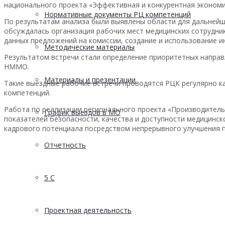
национального проекта «Эффективная и конкурентная экономи
Нормативные документы РЦ компетенций
По результатам анализа были выявлены области для дальнейш
обсуждалась организация рабочих мест медицинских сотрудни
данных предложений на комиссии, создание и использование 
Методические материалы
Результатом встречи стали определение приоритетных направ
НММО.
Материалы и презентации
Такие выездные рабочие встречи проводятся РЦК регулярно ка
компетенций.
Работа по реализации регионального проекта «Производитель
График выездов в МО
показателей безопасности, качества и доступности медицинс
кадрового потенциала посредством непрерывного улучшения п
Отчетность
5 С
Проектная деятельность