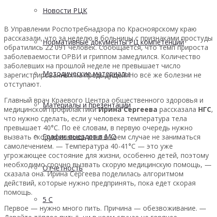
Новости РЦК
В Управлении Роспотребнадзора по Красноярскому краю
рассказали, что за неделю в больницы с признаками простуды
Нормативные документы РЦ компетенций
обратились 22 091 человек. Сообщается, что темп прироста
заболеваемости ОРВИ и гриппом замедлился. Количество
заболевших на прошлой неделе не превышает число
Методические материалы
зарегистрированных на предыдущей. Но всё же болезни не
отступают.
Главный врач Краевого Центра общественного здоровья и
Материалы и презентации
медицинской профилактики
Ирина Сергеева
рассказала
НГС
,
что нужно сделать, если у человека температура тела
превышает 40°С. По её словам, в первую очередь нужно
График выездов в МО
вызвать скорую помощь и ни в коем случае не заниматься
самолечением. — Температура 40-41°С — это уже
угрожающее состояние для жизни, особенно детей, поэтому
необходимо срочно вызвать скорую медицинскую помощь, —
Отчетность
сказала она. Ирина Сергеева поделилась алгоритмом
действий, которые нужно предпринять, пока едет скорая
помощь.
5 С
Первое — нужно много пить. Причина — обезвоживание. —