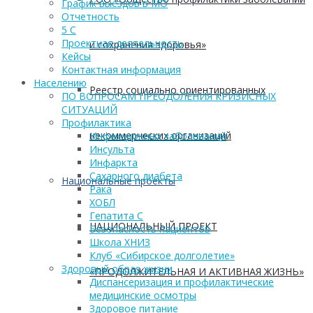
График выездов в МО
Отчетность
5 С
Проектная деятельность
и сохранения здоровья»
Кейсы
Контактная информация
Населению
Реестр социально ориентированных
ПО ВОПРОСАМ ПРЕОДОЛЕНИЯ КРИЗИСНЫХ
СИТУАЦИЙ
Профилактика
некоммерческих организаций
Инфекционных заболеваний
Инсульта
Инфаркта
Сахарного диабета
Национальные проекты
Рака
ХОБЛ
Гепатита С
НАЦИОНАЛЬНЫЙ ПРОЕКТ
Безопасность пациентов
Школа ХНИЗ
Клуб «Сибирское долголетие»
Здоровый образ жизни
«ПРОДОЛЖИТЕЛЬНАЯ И АКТИВНАЯ ЖИЗНЬ»
Диспансеризация и профилактические
медицинские осмотры
Здоровое питание