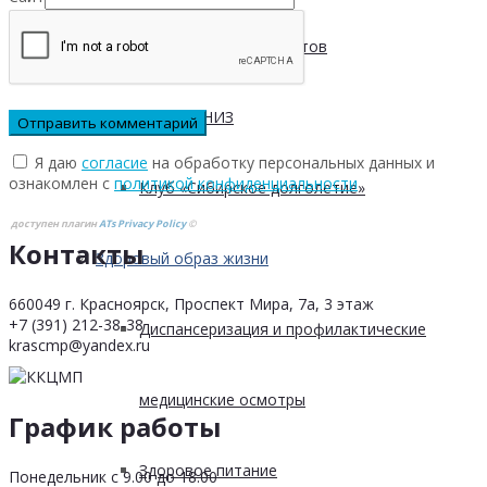
Безопасность пациентов
Школа ХНИЗ
Я даю
согласие
на обработку персональных данных и
ознакомлен с
политикой конфиденциальности
Клуб «Сибирское долголетие»
доступен плагин
ATs Privacy Policy
©
Контакты
Здоровый образ жизни
660049 г. Красноярск, Проспект Мира, 7а, 3 этаж
+7 (391) 212-38-38
Диспансеризация и профилактические
krascmp@yandex.ru
медицинские осмотры
График работы
Здоровое питание
Понедельник с 9.00 до 18.00