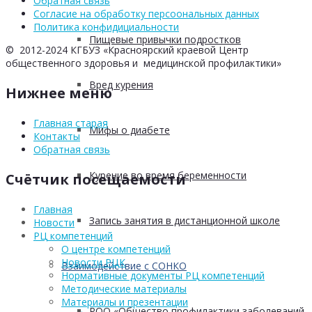
Обратная связь
Согласие на обработку персоональных данных
Политика конфидициальности
Пищевые привычки подростков
© 2012-2024 КГБУЗ «Красноярский краевой Центр
общественного здоровья и медицинской профилактики»
Вред курения
Нижнее меню
Главная старая
Мифы о диабете
Контакты
Обратная связь
Курение во время беременности
Счётчик посещаемости
Главная
Запись занятия в дистанционной школе
Новости
РЦ компетенций
О центре компетенций
Новости РЦК
Взаимодействие с СОНКО
Нормативные документы РЦ компетенций
Методические материалы
Материалы и презентации
РОО «Общество профилактики заболеваний