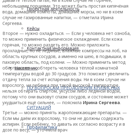
Давайте тёплое питьё, ни в коем случае не горячее,
небольшими порциями. Это может быть простая кипячёная
Проектная деятельность
вода, домашние компоты, домашние морсы, но ни в коем
случае не газированные напитки, — отметила Ирина
Сергеева.
Кейсы
Второе — нужно охладиться. — Если у человека нет озноба,
то можно применить физическое охлаждение. Если кожа
горячая, то можно раздеть его. Можно приложить
Контактная информация
прохладные, но не ледяные, влажные компрессы на лоб, на
область крупных сосудов, а именно на шею, в подмышки, в
паховую область, под колени. — Можно применить метод
обёртывания — обтереть человека тёплой комнатной
Населению
температуры водой до 30 градусов. Это поможет увеличить
отдачу тепла за счёт испарения воды. Ни в коем случае ни
взрослого, ни ребенка при такой высокой температуре
ПО ВОПРОСАМ ПРЕОДОЛЕНИЯ КРИЗИСНЫХ
нельзя обтирать спиртом, уксусом либо ледяной водой,
потому что они вызовут спазм сосудов, и состояние может
ухудшиться ещё сильнее, — пояснила
Ирина Сергеева
.
СИТУАЦИЙ
Третье — можно принять жаропонижающие препараты. —
Если мы даём их взрослому, то они не должны содержать
аспирин. Если ребёнку, то давать их согласно возрасту и в
Профилактика
дозе по весу, — уточнила врач