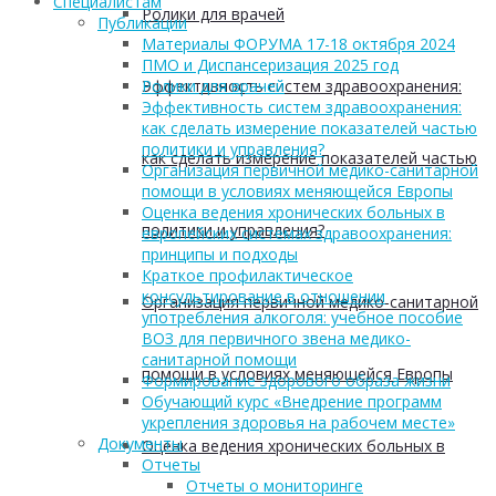
Cпециалистам
Ролики для врачей
Публикации
Материалы ФОРУМА 17-18 октября 2024
ПМО и Диспансеризация 2025 год
Эффективность систем здравоохранения:
Ролики для врачей
Эффективность систем здравоохранения:
как сделать измерение показателей частью
политики и управления?
как сделать измерение показателей частью
Организация первичной медико-санитарной
помощи в условиях меняющейся Европы
Оценка ведения хронических больных в
политики и управления?
европейских системах здравоохранения:
принципы и подходы
Краткое профилактическое
консультирование в отношении
Организация первичной медико-санитарной
употребления алкоголя: учебное пособие
ВОЗ для первичного звена медико-
санитарной помощи
помощи в условиях меняющейся Европы
Формирование здорового образа жизни
Обучающий курс «Внедрение программ
укрепления здоровья на рабочем месте»
Документы
Оценка ведения хронических больных в
Отчеты
Отчеты о мониторинге