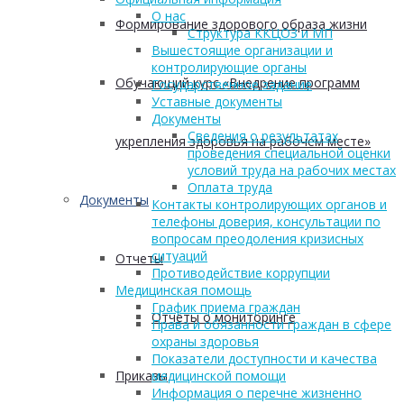
О нас
Формирование здорового образа жизни
Структура ККЦОЗ и МП
Вышестоящие организации и
контролирующие органы
Обучающий курс «Внедрение программ
Государственное задание
Уставные документы
Документы
Сведения о результатах
укрепления здоровья на рабочем месте»
проведения специальной оценки
условий труда на рабочих местах
Оплата труда
Документы
Контакты контролирующих органов и
телефоны доверия, консультации по
вопросам преодоления кризисных
ситуаций
Отчеты
Противодействие коррупции
Медицинская помощь
График приема граждан
Отчеты о мониторинге
Права и обязанности граждан в сфере
охраны здоровья
Показатели доступности и качества
Приказы
медицинской помощи
Информация о перечне жизненно