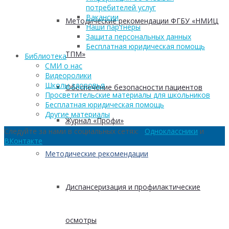
потребителей услуг
Вакансии
Методические рекомендации ФГБУ «НМИЦ
Наши партнеры
Защита персональных данных
Бесплатная юридическая помощь
ТПМ»
Библиотека
СМИ о нас
Видеоролики
Школы здоровья
Обеспечение безопасности пациентов
Просветительские материалы для школьников
Бесплатная юридическая помощь
Другие материалы
Журнал «Профи»
Следуйте за нами в социальных сетях:
Одноклассники
и
ВКонтакте
Методические рекомендации
Диспансеризация и профилактические
осмотры