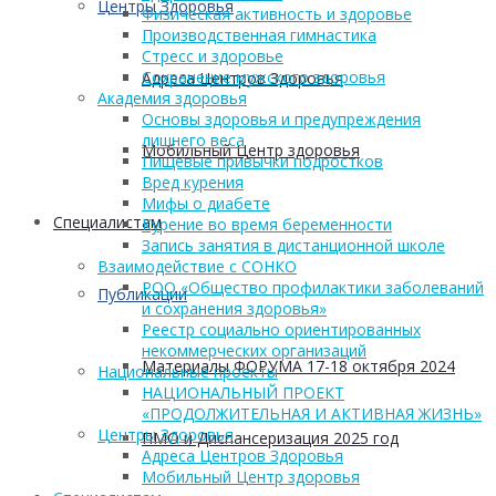
Центры Здоровья
Физическая активность и здоровье
Производственная гимнастика
Стресс и здоровье
Сохранение мужского здоровья
Адреса Центров Здоровья
Академия здоровья
Основы здоровья и предупреждения
лишнего веса
Мобильный Центр здоровья
Пищевые привычки подростков
Вред курения
Мифы о диабете
Cпециалистам
Курение во время беременности
Запись занятия в дистанционной школе
Взаимодействие с СОНКО
РОО «Общество профилактики заболеваний
Публикации
и сохранения здоровья»
Реестр социально ориентированных
некоммерческих организаций
Материалы ФОРУМА 17-18 октября 2024
Национальные проекты
НАЦИОНАЛЬНЫЙ ПРОЕКТ
«ПРОДОЛЖИТЕЛЬНАЯ И АКТИВНАЯ ЖИЗНЬ»
Центры Здоровья
ПМО и Диспансеризация 2025 год
Адреса Центров Здоровья
Мобильный Центр здоровья