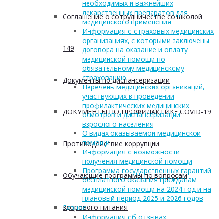
необходимых и важнейших
лекарственных препаратов для
Соглашение о сотрудничестве со школой
медицинского применения
Информация о страховых медицинских
организациях, с которыми заключены
149
договора на оказание и оплату
медицинской помощи по
обязательному медицинскому
страхованию
Документы по диспансеризации
Перечень медицинских организаций,
участвующих в проведении
профилактических медицинских
ДОКУМЕНТЫ ПО ПРОФИЛАКТИКЕ COVID-19
осмотров и диспансеризации
взрослого населения
О видах оказываемой медицинской
помощи
Противодействие коррупции
Информация о возможности
получения медицинской помощи
Программа государственных гарантий
Обучающие программы по вопросам
бесплатного оказания гражданам
медицинской помощи на 2024 год и на
плановый период 2025 и 2026 годов
здорового питания
Разное
Информация об отзывах