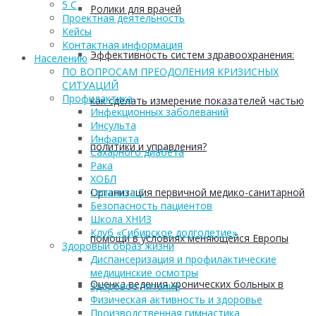
5 С
Ролики для врачей
Проектная деятельность
Кейсы
Контактная информация
Эффективность систем здравоохранения:
Населению
ПО ВОПРОСАМ ПРЕОДОЛЕНИЯ КРИЗИСНЫХ
СИТУАЦИЙ
Профилактика
как сделать измерение показателей частью
Инфекционных заболеваний
Инсульта
Инфаркта
политики и управления?
Сахарного диабета
Рака
ХОБЛ
Организация первичной медико-санитарной
Гепатита С
Безопасность пациентов
Школа ХНИЗ
Клуб «Сибирское долголетие»
помощи в условиях меняющейся Европы
Здоровый образ жизни
Диспансеризация и профилактические
медицинские осмотры
Оценка ведения хронических больных в
Здоровое питание
Физическая активность и здоровье
Производственная гимнастика