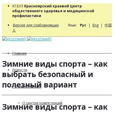
КГБУЗ
Красноярский краевой Центр
общественного здоровья и медицинской
профилактики
Версия для слабовидящих
Язык:
Рус
|
Eng
|
中国
人
Главная
Зимние виды спорта – как
Новости
выбрать безопасный и
полезный вариант
РЦ компетенций
О центре компетенций
Зимние виды спорта – как