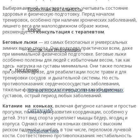
Выбирая зимний вид спорта нужно учитывать состояние
Проектная деятельность
здоровья и физическую подготовку. Перед началом
тренировок, особенно при наличии хронических заболеваний,
лишнего веса или малоподвижном образе жизни,
Кейсы
рекомендуется
консультация с терапевтом
.
Беговые лыжи
— из самых безопасных и универсальных
зимних видов спорта. Они подходят практически всем, даже
Контактная информация
при минимальной физической подготовке. Беговые лыжи
особенно полезны для людей с избыточным весом, так как
здесь нагрузка на суставы минимальна. Они также полезны
Населению
при остеохондрозе, для реабилитации после травм и для
тренировки сосудов и дыхательной системы. Но есть
противопоказания: сердечнососудистые заболевания,
тяжёлые формы артроза коленных или тазобедренных
ПО ВОПРОСАМ ПРЕОДОЛЕНИЯ КРИЗИСНЫХ
суставов, острый период любых заболеваний.
Катание на коньках
, включая фигурное катание и простые
СИТУАЦИЙ
прогулки, полезно для развития координации, особенно у
детей. Этот вид спорта укрепляет мышцы бёдер, ягодиц и
корпуса. Однако катание на коньках связано с высоким
риском падений и ушибов, в том числе, переломов лучевой
Профилактика
кости. Соответственно противопоказания: нестабильность