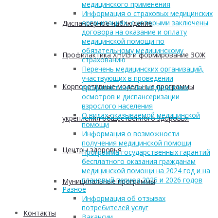
медицинского применения
Информация о страховых медицинских
организациях, с которыми заключены
Диспансерное наблюдение
договора на оказание и оплату
медицинской помощи по
обязательному медицинскому
Профилактика ХНИЗ и формирование ЗОЖ
страхованию
Перечень медицинских организаций,
участвующих в проведении
Корпоративные модельные программы
профилактических медицинских
осмотров и диспансеризации
взрослого населения
О видах оказываемой медицинской
укрепления общественного здоровья
помощи
Информация о возможности
получения медицинской помощи
Центры здоровья
Программа государственных гарантий
бесплатного оказания гражданам
медицинской помощи на 2024 год и на
плановый период 2025 и 2026 годов
Муниципальные программы
Разное
Информация об отзывах
потребителей услуг
Контакты
Вакансии