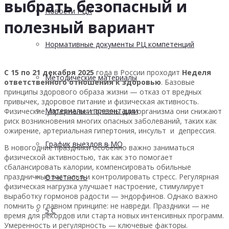
выбрать безопасный и
Новости РЦК
полезный вариант
Нормативные документы РЦ компетенций
С 15 по 21 декабря 2025
года в России проходит
Неделя
Методические материалы
ответственного отношения к здоровью
. Базовые
принципы здорового образа жизни — отказ от вредных
привычек, здоровое питание и физическая активность.
Материалы и презентации
Физические упражнения полезны для организма они снижают
риск возникновения многих опасных заболеваний, таких как
ожирение, артериальная гипертония, инсульт и депрессия.
График выездов в МО
В новогодние праздники особенно важно заниматься
физической активностью, так как это помогает
сбалансировать калории, компенсировать обильные
праздничные застолья и контролировать стресс. Регулярная
Отчетность
физическая нагрузка улучшает настроение, стимулирует
выработку гормонов радости — эндорфинов. Однако важно
помнить о главном принципе: не навреди. Праздники — не
5 С
время для рекордов или старта новых интенсивных программ.
Умеренность и регулярность — ключевые факторы.