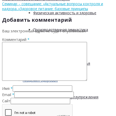
Семинар – совещание: «Актуальные вопросы контроля и
надзора..»
Здоровое питание: базовые принципы
Физическая активность и здоровье
Добавить комментарий
Производственная гимнастика
Ваш электронный адрес не будет опубликован.
Комментарий
*
Стресс и здоровье
Сохранение мужского здоровья
Академия здоровья
Имя
*
Email
*
Основы здоровья и предупреждения
Сайт
лишнего веса