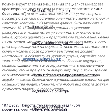
Комментирует главный внештатный специалист минздрава
Красноярского края по медицинской профилактике
Ирина
Безопасность пациентов
Сергеева
: «
При всех занятиях зимними видами спорта я
посоветую все-таки постепенно начинать с малых нагрузок и
коротких «сессий». Обязательно должна быть разминка в
Школа ХНИЗ
течение 10-15 минут. Нужно в домашних условиях
разогреться и только потом уже начинать активность на
улице. Удобно оденьтесь – предпочтение термобелью, белью
из синтетики – так как хлопок легко впитывает влагу, и есть
Клуб «Сибирское долголетие»
риск переохладиться на морозе. Отнеситесь со вниманием к
обуви – мозоли после прогулки вам точно не добавят
настроения. И обязательно, дорогие друзья, слушайте свое
Здоровый образ жизни
тело, свой организм. Если появились болевые ощущения,
сильная одышка или головокружение — это немедленные
сигналы, чтобы прекратить любую нагрузку. С точки зрения
оптимального выбора — беговые лыжи и скандинавская
Диспансеризация и профилактические
ходьба — самые безопасные и универсальные варианты для
большинства людей. Помните, что любой вид спорта должен
приносить радость и удовольствие
».
медицинские осмотры
18.12.2025
Новости
,
тематические недели
Зоя
Здоровое питание
Масленникова
Оставить комментарий