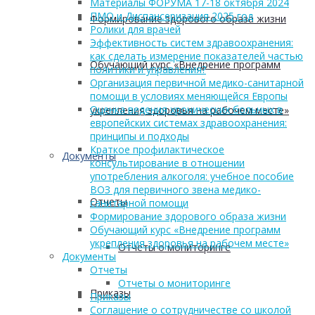
Материалы ФОРУМА 17-18 октября 2024
ПМО и Диспансеризация 2025 год
Формирование здорового образа жизни
Ролики для врачей
Эффективность систем здравоохранения:
как сделать измерение показателей частью
Обучающий курс «Внедрение программ
политики и управления?
Организация первичной медико-санитарной
помощи в условиях меняющейся Европы
Оценка ведения хронических больных в
укрепления здоровья на рабочем месте»
европейских системах здравоохранения:
принципы и подходы
Краткое профилактическое
Документы
консультирование в отношении
употребления алкоголя: учебное пособие
ВОЗ для первичного звена медико-
Отчеты
санитарной помощи
Формирование здорового образа жизни
Обучающий курс «Внедрение программ
укрепления здоровья на рабочем месте»
Отчеты о мониторинге
Документы
Отчеты
Отчеты о мониторинге
Приказы
Приказы
Соглашение о сотрудничестве со школой