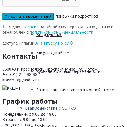
Пищевые привычки подростков
Я даю
согласие
на обработку персональных данных и
ознакомлен с
политикой конфиденциальности
Вред курения
доступен плагин
ATs Privacy Policy
©
Мифы о диабете
Контакты
660049 г. Красноярск, Проспект Мира, 7а, 3 этаж
Курение во время беременности
+7 (391) 212-38-38
krascmp@yandex.ru
Запись занятия в дистанционной школе
График работы
Взаимодействие с СОНКО
Понедельник с 9.00 до 18.00
Вторник с 9.00 до 18.00
Среда с 9.00 до 18.00
РОО «Общество профилактики заболеваний