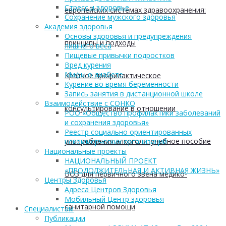
Стресс и здоровье
европейских системах здравоохранения:
Сохранение мужского здоровья
Академия здоровья
Основы здоровья и предупреждения
принципы и подходы
лишнего веса
Пищевые привычки подростков
Вред курения
Мифы о диабете
Краткое профилактическое
Курение во время беременности
Запись занятия в дистанционной школе
Взаимодействие с СОНКО
консультирование в отношении
РОО «Общество профилактики заболеваний
и сохранения здоровья»
Реестр социально ориентированных
употребления алкоголя: учебное пособие
некоммерческих организаций
Национальные проекты
НАЦИОНАЛЬНЫЙ ПРОЕКТ
«ПРОДОЛЖИТЕЛЬНАЯ И АКТИВНАЯ ЖИЗНЬ»
ВОЗ для первичного звена медико-
Центры Здоровья
Адреса Центров Здоровья
Мобильный Центр здоровья
санитарной помощи
Cпециалистам
Публикации