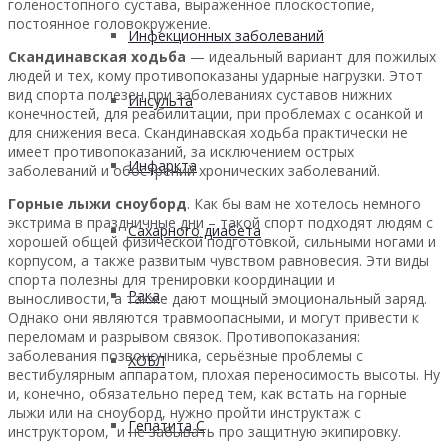
голеностопного сустава, выраженное плоскостопие,
постоянное головокружение.
Инфекционных заболеваний
Скандинавская ходьба
— идеальный вариант для пожилых
людей и тех, кому противопоказаны ударные нагрузки. Этот
вид спорта полезен при заболеваниях суставов нижних
Инсульта
конечностей, для реабилитации, при проблемах с осанкой и
для снижения веса. Скандинавская ходьба практически не
имеет противопоказаний, за исключением острых
Инфаркта
заболеваний и обострений хронических заболеваний.
Горные лыжи сноуборд
. Как бы вам не хотелось немного
экстрима в праздничные дни – такой спорт подходят людям с
Сахарного диабета
хорошей общей физической подготовкой, сильными ногами и
корпусом, а также развитым чувством равновесия. Эти виды
спорта полезны для тренировки координации и
Рака
выносливости, а также дают мощный эмоциональный заряд.
Однако они являются травмоопасными, и могут привести к
переломам и разрывом связок. Противопоказания:
заболевания позвоночника, серьёзные проблемы с
ХОБЛ
вестибулярным аппаратом, плохая переносимость высоты. Ну
и, конечно, обязательно перед тем, как встать на горные
лыжи или на сноуборд, нужно пройти инструктаж с
Гепатита С
инструктором, и не забывать про защитную экипировку.