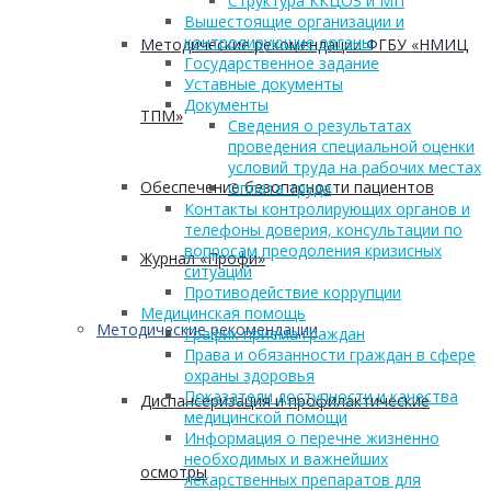
Структура ККЦОЗ и МП
Вышестоящие организации и
контролирующие органы
Методические рекомендации ФГБУ «НМИЦ
Государственное задание
Уставные документы
Документы
ТПМ»
Сведения о результатах
проведения специальной оценки
условий труда на рабочих местах
Обеспечение безопасности пациентов
Оплата труда
Контакты контролирующих органов и
телефоны доверия, консультации по
вопросам преодоления кризисных
Журнал «Профи»
ситуаций
Противодействие коррупции
Медицинская помощь
Методические рекомендации
График приема граждан
Права и обязанности граждан в сфере
охраны здоровья
Показатели доступности и качества
Диспансеризация и профилактические
медицинской помощи
Информация о перечне жизненно
необходимых и важнейших
осмотры
лекарственных препаратов для