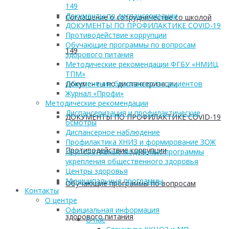
149
Документы по диспансеризации
Соглашение о сотрудничестве со школой
ДОКУМЕНТЫ ПО ПРОФИЛАКТИКЕ COVID-19
Противодействие коррупции
Обучающие программы по вопросам
149
здорового питания
Методические рекомендации ФГБУ «НМИЦ
ТПМ»
Документы по диспансеризации
Обеспечение безопасности пациентов
Журнал «Профи»
Методические рекомендации
Диспансеризация и профилактические
ДОКУМЕНТЫ ПО ПРОФИЛАКТИКЕ COVID-19
осмотры
Диспансерное наблюдение
Профилактика ХНИЗ и формирование ЗОЖ
Противодействие коррупции
Корпоративные модельные программы
укрепления общественного здоровья
Центры здоровья
Муниципальные программы
Обучающие программы по вопросам
Контакты
О центре
Официальная информация
здорового питания
О нас