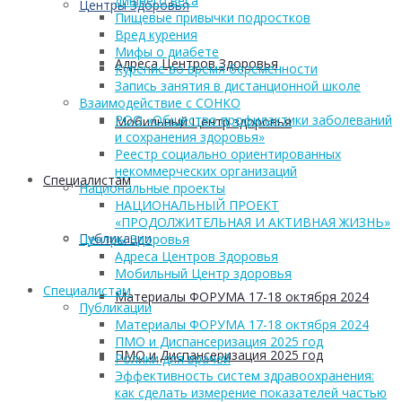
лишнего веса
Центры Здоровья
Пищевые привычки подростков
Вред курения
Мифы о диабете
Адреса Центров Здоровья
Курение во время беременности
Запись занятия в дистанционной школе
Взаимодействие с СОНКО
РОО «Общество профилактики заболеваний
Мобильный Центр здоровья
и сохранения здоровья»
Реестр социально ориентированных
некоммерческих организаций
Cпециалистам
Национальные проекты
НАЦИОНАЛЬНЫЙ ПРОЕКТ
«ПРОДОЛЖИТЕЛЬНАЯ И АКТИВНАЯ ЖИЗНЬ»
Публикации
Центры Здоровья
Адреса Центров Здоровья
Мобильный Центр здоровья
Cпециалистам
Материалы ФОРУМА 17-18 октября 2024
Публикации
Материалы ФОРУМА 17-18 октября 2024
ПМО и Диспансеризация 2025 год
ПМО и Диспансеризация 2025 год
Ролики для врачей
Эффективность систем здравоохранения:
как сделать измерение показателей частью