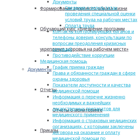
Документы
Сведения о результатах
Формирование здорового образа жизни
проведения специальной оценки
условий труда на рабочих местах
Оплата труда
Обучающий курс «Внедрение программ
Контакты контролирующих органов и
телефоны доверия, консультации по
вопросам преодоления кризисных
укрепления здоровья на рабочем месте»
ситуаций
Противодействие коррупции
Медицинская помощь
График приема граждан
Документы
Права и обязанности граждан в сфере
охраны здоровья
Показатели доступности и качества
Отчеты
медицинской помощи
Информация о перечне жизненно
необходимых и важнейших
лекарственных препаратов для
Отчеты о мониторинге
медицинского применения
Информация о страховых медицинских
организациях, с которыми заключены
Приказы
договора на оказание и оплату
медицинской помощи по