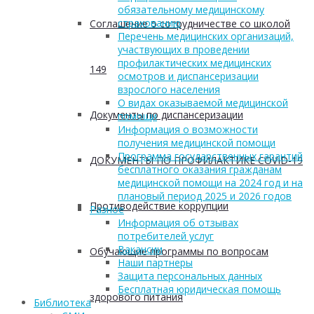
обязательному медицинскому
страхованию
Соглашение о сотрудничестве со школой
Перечень медицинских организаций,
участвующих в проведении
профилактических медицинских
149
осмотров и диспансеризации
взрослого населения
О видах оказываемой медицинской
Документы по диспансеризации
помощи
Информация о возможности
получения медицинской помощи
Программа государственных гарантий
ДОКУМЕНТЫ ПО ПРОФИЛАКТИКЕ COVID-19
бесплатного оказания гражданам
медицинской помощи на 2024 год и на
плановый период 2025 и 2026 годов
Противодействие коррупции
Разное
Информация об отзывах
потребителей услуг
Вакансии
Обучающие программы по вопросам
Наши партнеры
Защита персональных данных
Бесплатная юридическая помощь
здорового питания
Библиотека