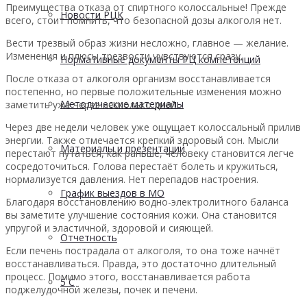
Преимущества отказа от спиртного колоссальные! Прежде
Новости РЦК
всего, стоит помнить, что безопасной дозы алкоголя нет.
Вести трезвый образ жизни несложно, главное — желание.
Изменения и плюсы трезвости чувствуются сразу.
Нормативные документы РЦ компетенций
После отказа от алкоголя организм восстанавливается
постепенно, но первые положительные изменения можно
Методические материалы
заметить уже через несколько дней.
Через две недели человек уже ощущает колоссальный прилив
энергии. Также отмечается крепкий здоровый сон. Мысли
Материалы и презентации
перестают путаться, как раньше, человеку становится легче
сосредоточиться. Голова перестаёт болеть и кружиться,
нормализуется давления. Нет перепадов настроения.
График выездов в МО
Благодаря восстановлению водно-электролитного баланса
вы заметите улучшение состояния кожи. Она становится
упругой и эластичной, здоровой и сияющей.
Отчетность
Если печень пострадала от алкоголя, то она тоже начнёт
восстанавливаться. Правда, это достаточно длительный
процесс. Помимо этого, восстанавливается работа
5 С
поджелудочной железы, почек и печени.