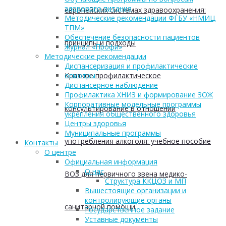
здорового питания
европейских системах здравоохранения:
Методические рекомендации ФГБУ «НМИЦ
ТПМ»
Обеспечение безопасности пациентов
принципы и подходы
Журнал «Профи»
Методические рекомендации
Диспансеризация и профилактические
Краткое профилактическое
осмотры
Диспансерное наблюдение
Профилактика ХНИЗ и формирование ЗОЖ
Корпоративные модельные программы
консультирование в отношении
укрепления общественного здоровья
Центры здоровья
Муниципальные программы
употребления алкоголя: учебное пособие
Контакты
О центре
Официальная информация
О нас
ВОЗ для первичного звена медико-
Структура ККЦОЗ и МП
Вышестоящие организации и
контролирующие органы
санитарной помощи
Государственное задание
Уставные документы