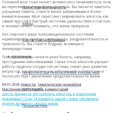
Головной мозг тоже начнёт активно восстанавливаться, если
вы перестанете употреблять алкоголь. Вы сможете заметить
Проектная деятельность
улучшение памяти, станете менее забывчивыми и более
внимательными. Мозг перестанет маркировать алкоголь как
самый простой и быстрый «источник удовольствия и счастья»
Кейсы
и человек начнёт понимать, что жизнь прекрасна.
Без спиртного ваше психоэмоциональное состояние
нормализуется, пройдёт нервозность, раздражительность и
Контактная информация
тревожность. Вы станете бодрым, активным и
жизнерадостным.
Населению
Помимо этого, вы начнёте реже болеть, например,
простудными заболеваниями. Также отказ алкоголя улучшит
работу сердечно-сосудистой системы, снизит риск развития
инсультов, кардиологических заболеваний и гипертонии и
ПО ВОПРОСАМ ПРЕОДОЛЕНИЯ КРИЗИСНЫХ
поспособствует увеличению продолжительности жизни
09.01.2026
Новости
,
тематические недели
Зоя
Масленникова
Оставить комментарий
СИТУАЦИЙ
Шесть причин не употреблять алкоголь в новогодние
праздники
С 12 по 18 января в нашей стране объявлена
неделя активного образа жизни.
Профилактика