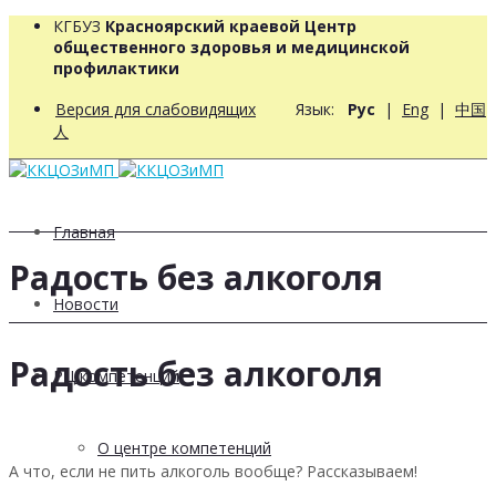
КГБУЗ
Красноярский краевой Центр
общественного здоровья и медицинской
профилактики
Версия для слабовидящих
Язык:
Рус
|
Eng
|
中国
人
Главная
Радость без алкоголя
Новости
Радость без алкоголя
РЦ компетенций
О центре компетенций
А что, если не пить алкоголь вообще? Рассказываем!