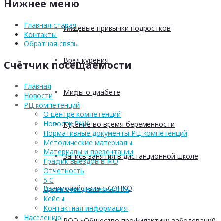
Нижнее меню
Главная старая
Пищевые привычки подростков
Контакты
Обратная связь
Вред курения
Счётчик посещаемости
Главная
Мифы о диабете
Новости
РЦ компетенций
О центре компетенций
Новости РЦК
Курение во время беременности
Нормативные документы РЦ компетенций
Методические материалы
Материалы и презентации
Запись занятия в дистанционной школе
График выездов в МО
Отчетность
5 С
Взаимодействие с СОНКО
Проектная деятельность
Кейсы
Контактная информация
Населению
РОО «Общество профилактики заболеваний