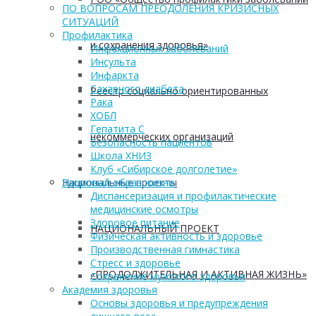
ПО ВОПРОСАМ ПРЕОДОЛЕНИЯ КРИЗИСНЫХ
СИТУАЦИЙ
Профилактика
и сохранения здоровья»
Инфекционных заболеваний
Инсульта
Инфаркта
Сахарного диабета
Реестр социально ориентированных
Рака
ХОБЛ
Гепатита С
некоммерческих организаций
Безопасность пациентов
Школа ХНИЗ
Клуб «Сибирское долголетие»
Национальные проекты
Здоровый образ жизни
Диспансеризация и профилактические
медицинские осмотры
Здоровое питание
НАЦИОНАЛЬНЫЙ ПРОЕКТ
Физическая активность и здоровье
Производственная гимнастика
Стресс и здоровье
«ПРОДОЛЖИТЕЛЬНАЯ И АКТИВНАЯ ЖИЗНЬ»
Сохранение мужского здоровья
Академия здоровья
Основы здоровья и предупреждения