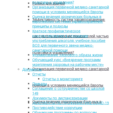
политики и управления?
Ролики для врачей
Организация первичной медико-санитарной
помощи в условиях меняющейся Европы
Оценка ведения хронических больных в
Эффективность систем здравоохранения:
европейских системах здравоохранения:
принципы и подходы
Краткое профилактическое
консультирование в отношении
как сделать измерение показателей частью
употребления алкоголя: учебное пособие
ВОЗ для первичного звена медико-
санитарной помощи
политики и управления?
Формирование здорового образа жизни
Обучающий курс «Внедрение программ
укрепления здоровья на рабочем месте»
Организация первичной медико-санитарной
Документы
Отчеты
Отчеты о мониторинге
Приказы
помощи в условиях меняющейся Европы
Соглашение о сотрудничестве со школой
149
Документы по диспансеризации
Оценка ведения хронических больных в
ДОКУМЕНТЫ ПО ПРОФИЛАКТИКЕ COVID-19
Противодействие коррупции
Обучающие программы по вопросам