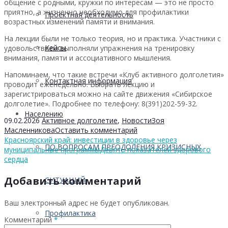
общение с родными, кружки по интересам — это не просто
приятно, а жизненно необходимо для профилактики
Проектная деятельность
возрастных изменений памяти и внимания.
На лекции были не только теория, но и практика. Участники с
Кейсы
удовольствием выполняли упражнения на тренировку
внимания, памяти и ассоциативного мышления.
Напоминаем, что такие встречи «Клуб активного долголетия»
Контактная информация
проводит еженедельно. Выбрать лекцию и
зарегистрироваться можно на сайте движения «Сибирское
долголетие». Подробнее по телефону: 8(391)202-59-32.
Населению
09.02.2026
Активное долголетие
,
Новости
Зоя
Масленникова
Оставить комментарий
Красноярский край: инвестиции в здоровье через
ПО ВОПРОСАМ ПРЕОДОЛЕНИЯ КРИЗИСНЫХ
муниципальные программы
Девять показателей здорового
сердца
Добавить комментарий
СИТУАЦИЙ
Ваш электронный адрес не будет опубликован.
Профилактика
Комментарий
*