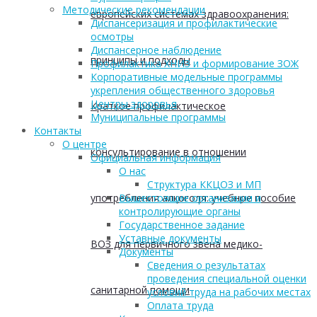
Методические рекомендации
европейских системах здравоохранения:
Диспансеризация и профилактические
осмотры
Диспансерное наблюдение
принципы и подходы
Профилактика ХНИЗ и формирование ЗОЖ
Корпоративные модельные программы
укрепления общественного здоровья
Центры здоровья
Краткое профилактическое
Муниципальные программы
Контакты
О центре
консультирование в отношении
Официальная информация
О нас
Структура ККЦОЗ и МП
употребления алкоголя: учебное пособие
Вышестоящие организации и
контролирующие органы
Государственное задание
Уставные документы
ВОЗ для первичного звена медико-
Документы
Сведения о результатах
проведения специальной оценки
санитарной помощи
условий труда на рабочих местах
Оплата труда