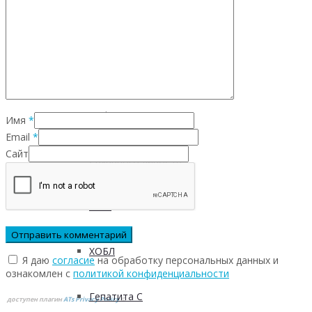
Инфекционных заболеваний
Инсульта
Инфаркта
Имя
*
Email
*
Сайт
Сахарного диабета
Рака
ХОБЛ
Я даю
согласие
на обработку персональных данных и
ознакомлен с
политикой конфиденциальности
Гепатита С
доступен плагин
ATs Privacy Policy
©