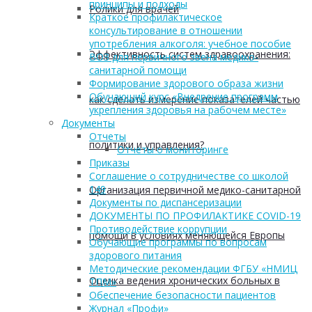
принципы и подходы
Ролики для врачей
Краткое профилактическое
консультирование в отношении
употребления алкоголя: учебное пособие
Эффективность систем здравоохранения:
ВОЗ для первичного звена медико-
санитарной помощи
Формирование здорового образа жизни
Обучающий курс «Внедрение программ
как сделать измерение показателей частью
укрепления здоровья на рабочем месте»
Документы
Отчеты
политики и управления?
Отчеты о мониторинге
Приказы
Соглашение о сотрудничестве со школой
149
Организация первичной медико-санитарной
Документы по диспансеризации
ДОКУМЕНТЫ ПО ПРОФИЛАКТИКЕ COVID-19
Противодействие коррупции
помощи в условиях меняющейся Европы
Обучающие программы по вопросам
здорового питания
Методические рекомендации ФГБУ «НМИЦ
Оценка ведения хронических больных в
ТПМ»
Обеспечение безопасности пациентов
Журнал «Профи»