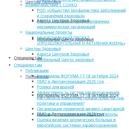
Центры Здоровья
Взаимодействие с СОНКО
РОО «Общество профилактики заболеваний
и сохранения здоровья»
Адреса Центров Здоровья
Реестр социально ориентированных
некоммерческих организаций
Национальные проекты
НАЦИОНАЛЬНЫЙ ПРОЕКТ
Мобильный Центр здоровья
«ПРОДОЛЖИТЕЛЬНАЯ И АКТИВНАЯ ЖИЗНЬ»
Центры Здоровья
Адреса Центров Здоровья
Cпециалистам
Мобильный Центр здоровья
Cпециалистам
Публикации
Материалы ФОРУМА 17-18 октября 2024
Публикации
ПМО и Диспансеризация 2025 год
Ролики для врачей
Эффективность систем здравоохранения:
Материалы ФОРУМА 17-18 октября 2024
как сделать измерение показателей частью
политики и управления?
Организация первичной медико-санитарной
ПМО и Диспансеризация 2025 год
помощи в условиях меняющейся Европы
Оценка ведения хронических больных в
европейских системах здравоохранения: