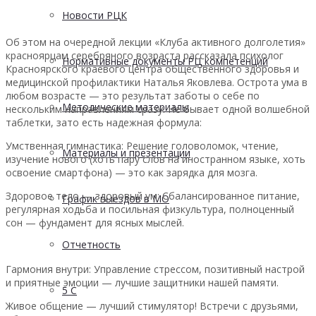
Новости РЦК
Об этом на очередной лекции «Клуба активного долголетия»
красноярцам серебряного возраста рассказала психолог
Нормативные документы РЦ компетенций
Красноярского краевого центра общественного здоровья и
медицинской профилактики Наталья Яковлева. Острота ума в
любом возрасте — это результат заботы о себе по
Методические материалы
нескольким направлениям сразу. Не бывает одной волшебной
таблетки, зато есть надежная формула:
Умственная гимнастика: Решение головоломок, чтение,
Материалы и презентации
изучение нового (хоть пару слов на иностранном языке, хоть
освоение смартфона) — это как зарядка для мозга.
Здоровое тело — здоровый ум: Сбалансированное питание,
График выездов в МО
регулярная ходьба и посильная физкультура, полноценный
сон — фундамент для ясных мыслей.
Отчетность
Гармония внутри: Управление стрессом, позитивный настрой
и приятные эмоции — лучшие защитники нашей памяти.
5 С
Живое общение — лучший стимулятор! Встречи с друзьями,