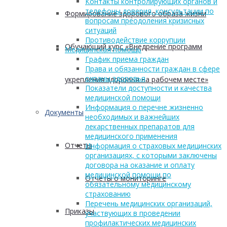
Контакты контролирующих органов и
телефоны доверия, консультации по
Формирование здорового образа жизни
вопросам преодоления кризисных
ситуаций
Противодействие коррупции
Обучающий курс «Внедрение программ
Медицинская помощь
График приема граждан
Права и обязанности граждан в сфере
охраны здоровья
укрепления здоровья на рабочем месте»
Показатели доступности и качества
медицинской помощи
Информация о перечне жизненно
Документы
необходимых и важнейших
лекарственных препаратов для
медицинского применения
Отчеты
Информация о страховых медицинских
организациях, с которыми заключены
договора на оказание и оплату
медицинской помощи по
Отчеты о мониторинге
обязательному медицинскому
страхованию
Перечень медицинских организаций,
Приказы
участвующих в проведении
профилактических медицинских