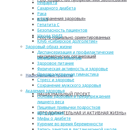
Инфаркта
Сахарного диабета
Рака
и сохранения здоровья»
ХОБЛ
Гепатита С
Безопасность пациентов
Школа ХНИЗ
Реестр социально ориентированных
Клуб «Сибирское долголетие»
Здоровый образ жизни
Диспансеризация и профилактические
некоммерческих организаций
медицинские осмотры
Здоровое питание
Физическая активность и здоровье
Производственная гимнастика
Национальные проекты
Стресс и здоровье
Сохранение мужского здоровья
Академия здоровья
НАЦИОНАЛЬНЫЙ ПРОЕКТ
Основы здоровья и предупреждения
лишнего веса
Пищевые привычки подростков
«ПРОДОЛЖИТЕЛЬНАЯ И АКТИВНАЯ ЖИЗНЬ»
Вред курения
Мифы о диабете
Курение во время беременности
Запись занятия в дистанционной школе