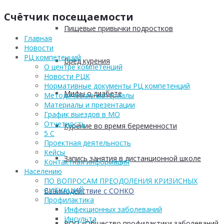
Счётчик посещаемости
Пищевые привычки подростков
Главная
Новости
РЦ компетенций
Вред курения
О центре компетенций
Новости РЦК
Нормативные документы РЦ компетенций
Мифы о диабете
Методические материалы
Материалы и презентации
График выездов в МО
Отчетность
Курение во время беременности
5 С
Проектная деятельность
Кейсы
Запись занятия в дистанционной школе
Контактная информация
Населению
ПО ВОПРОСАМ ПРЕОДОЛЕНИЯ КРИЗИСНЫХ
СИТУАЦИЙ
Взаимодействие с СОНКО
Профилактика
Инфекционных заболеваний
Инсульта
РОО «Общество профилактики заболеваний