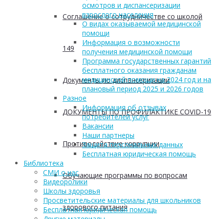
осмотров и диспансеризации
взрослого населения
Соглашение о сотрудничестве со школой
О видах оказываемой медицинской
помощи
Информация о возможности
149
получения медицинской помощи
Программа государственных гарантий
бесплатного оказания гражданам
медицинской помощи на 2024 год и на
Документы по диспансеризации
плановый период 2025 и 2026 годов
Разное
Информация об отзывах
ДОКУМЕНТЫ ПО ПРОФИЛАКТИКЕ COVID-19
потребителей услуг
Вакансии
Наши партнеры
Противодействие коррупции
Защита персональных данных
Бесплатная юридическая помощь
Библиотека
СМИ о нас
Обучающие программы по вопросам
Видеоролики
Школы здоровья
Просветительские материалы для школьников
здорового питания
Бесплатная юридическая помощь
Другие материалы