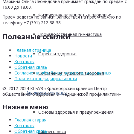
Маркина Ольга Леонидовна принимает граждан по средам с
16.00 до 18.00.
Физическая активность и здоровье
Прием ведется по записи. Записаться на прием можно по
телефону +7 (391) 212-38-38
Производственная гимнастика
Полезные ссылки
Главная страница
Стресс и здоровье
Новости
Контакты
Обратная связь
Согласие на обработку персоональных данных
Сохранение мужского здоровья
Политика конфидициальности
© 2012-2024 КГБУЗ «Красноярский краевой Центр
Академия здоровья
общественного здоровья и медицинской профилактики»
Нижнее меню
Основы здоровья и предупреждения
Главная старая
Контакты
Обратная связь
лишнего веса