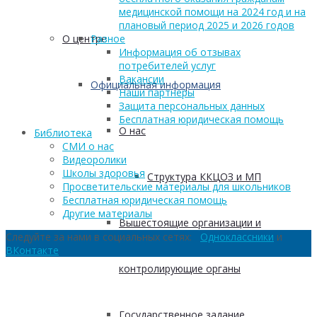
медицинской помощи на 2024 год и на
плановый период 2025 и 2026 годов
О центре
Разное
Информация об отзывах
потребителей услуг
Вакансии
Официальная информация
Наши партнеры
Защита персональных данных
Бесплатная юридическая помощь
О нас
Библиотека
СМИ о нас
Видеоролики
Школы здоровья
Структура ККЦОЗ и МП
Просветительские материалы для школьников
Бесплатная юридическая помощь
Другие материалы
Вышестоящие организации и
Следуйте за нами в социальных сетях:
Одноклассники
и
ВКонтакте
контролирующие органы
Государственное задание