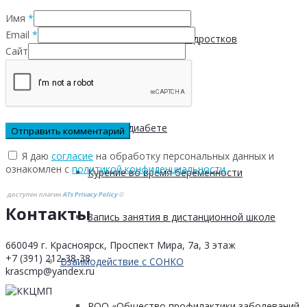
Имя
*
Email
*
Пищевые привычки подростков
Сайт
Вред курения
Мифы о диабете
Я даю
согласие
на обработку персональных данных и
ознакомлен с
политикой конфиденциальности
Курение во время беременности
доступен плагин
ATs Privacy Policy
©
Контакты
Запись занятия в дистанционной школе
660049 г. Красноярск, Проспект Мира, 7а, 3 этаж
+7 (391) 212-38-38
Взаимодействие с СОНКО
krascmp@yandex.ru
РОО «Общество профилактики заболеваний