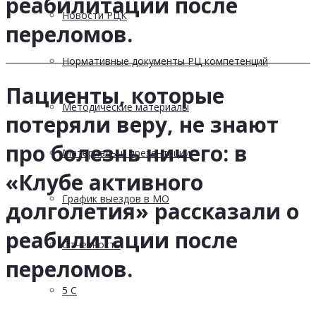
реабилитации после
Новости РЦК
переломов.
Нормативные документы РЦ компетенций
Пациенты, которые
Методические материалы
потеряли веру, не знают
про болезнь ничего: в
Материалы и презентации
«Клубе активного
График выездов в МО
долголетия» рассказали о
реабилитации после
Отчетность
переломов.
5 С