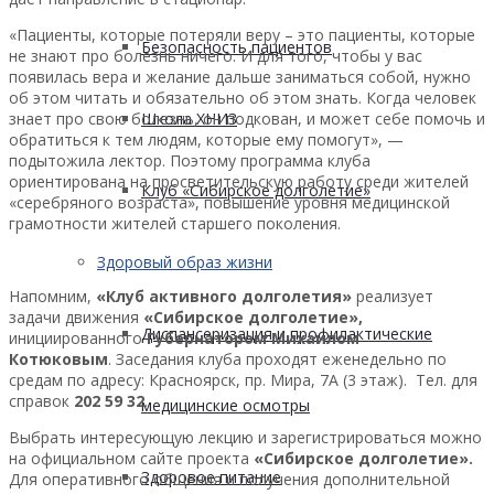
«Пациенты, которые потеряли веру – это пациенты, которые
Безопасность пациентов
не знают про болезнь ничего. И для того, чтобы у вас
появилась вера и желание дальше заниматься собой, нужно
об этом читать и обязательно об этом знать. Когда человек
знает про свою болезнь, он подкован, и может себе помочь и
Школа ХНИЗ
обратиться к тем людям, которые ему помогут», —
подытожила лектор. Поэтому программа клуба
ориентирована на просветительскую работу среди жителей
Клуб «Сибирское долголетие»
«серебряного возраста», повышение уровня медицинской
грамотности жителей старшего поколения.
Здоровый образ жизни
Напомним,
«Клуб активного долголетия»
реализует
задачи движения
«Сибирское долголетие»,
Диспансеризация и профилактические
инициированного
Губернатором Михаилом
Котюковым
. Заседания клуба проходят еженедельно по
средам по адресу: Красноярск, пр. Мира, 7А (3 этаж). Тел. для
справок
202 59 32
.
медицинские осмотры
Выбрать интересующую лекцию и зарегистрироваться можно
на официальном сайте проекта
«Сибирское долголетие».
Здоровое питание
Для оперативного общения и получения дополнительной