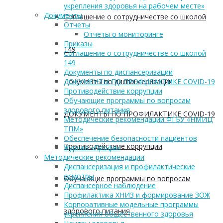
укрепления здоровья на рабочем месте»
Документы
Соглашение о сотрудничестве со школой
Отчеты
Отчеты о мониторинге
Приказы
149
Соглашение о сотрудничестве со школой
149
Документы по диспансеризации
Документы по диспансеризации
ДОКУМЕНТЫ ПО ПРОФИЛАКТИКЕ COVID-19
Противодействие коррупции
Обучающие программы по вопросам
здорового питания
ДОКУМЕНТЫ ПО ПРОФИЛАКТИКЕ COVID-19
Методические рекомендации ФГБУ «НМИЦ
ТПМ»
Обеспечение безопасности пациентов
Противодействие коррупции
Журнал «Профи»
Методические рекомендации
Диспансеризация и профилактические
осмотры
Обучающие программы по вопросам
Диспансерное наблюдение
Профилактика ХНИЗ и формирование ЗОЖ
Корпоративные модельные программы
здорового питания
укрепления общественного здоровья