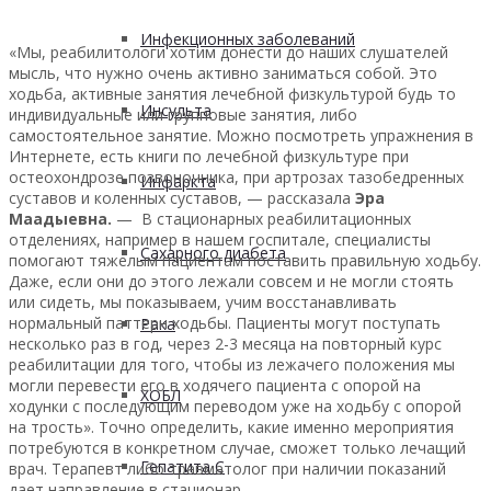
Инфекционных заболеваний
«Мы, реабилитологи хотим донести до наших слушателей
мысль, что нужно очень активно заниматься собой. Это
ходьба, активные занятия лечебной физкультурой будь то
Инсульта
индивидуальные или групповые занятия, либо
самостоятельное занятие. Можно посмотреть упражнения в
Интернете, есть книги по лечебной физкультуре при
остеохондрозе позвоночника, при артрозах тазобедренных
Инфаркта
суставов и коленных суставов, — рассказала
Эра
Маадыевна.
— В стационарных реабилитационных
отделениях, например в нашем госпитале, специалисты
Сахарного диабета
помогают тяжелым пациентам поставить правильную ходьбу.
Даже, если они до этого лежали совсем и не могли стоять
или сидеть, мы показываем, учим восстанавливать
нормальный паттерн ходьбы. Пациенты могут поступать
Рака
несколько раз в год, через 2-3 месяца на повторный курс
реабилитации для того, чтобы из лежачего положения мы
могли перевести его в ходячего пациента с опорой на
ХОБЛ
ходунки с последующим переводом уже на ходьбу с опорой
на трость». Точно определить, какие именно мероприятия
потребуются в конкретном случае, сможет только лечащий
Гепатита С
врач. Терапевт либо травматолог при наличии показаний
дает направление в стационар.