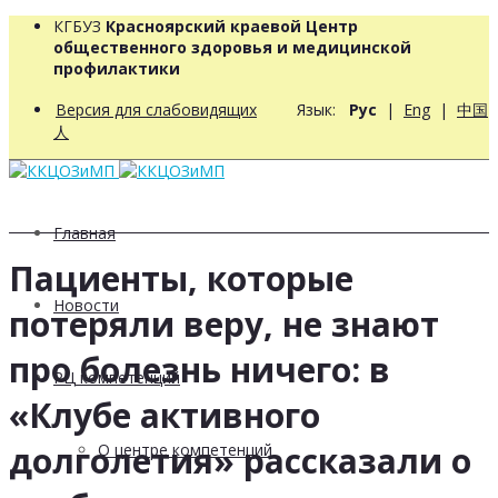
КГБУЗ
Красноярский краевой Центр
общественного здоровья и медицинской
профилактики
Версия для слабовидящих
Язык:
Рус
|
Eng
|
中国
人
Главная
Пациенты, которые
Новости
потеряли веру, не знают
про болезнь ничего: в
РЦ компетенций
«Клубе активного
долголетия» рассказали о
О центре компетенций