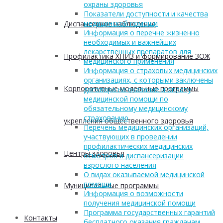
охраны здоровья
Показатели доступности и качества
медицинской помощи
Диспансерное наблюдение
Информация о перечне жизненно
необходимых и важнейших
лекарственных препаратов для
Профилактика ХНИЗ и формирование ЗОЖ
медицинского применения
Информация о страховых медицинских
организациях, с которыми заключены
Корпоративные модельные программы
договора на оказание и оплату
медицинской помощи по
обязательному медицинскому
страхованию
укрепления общественного здоровья
Перечень медицинских организаций,
участвующих в проведении
профилактических медицинских
Центры здоровья
осмотров и диспансеризации
взрослого населения
О видах оказываемой медицинской
помощи
Муниципальные программы
Информация о возможности
получения медицинской помощи
Программа государственных гарантий
Контакты
бесплатного оказания гражданам