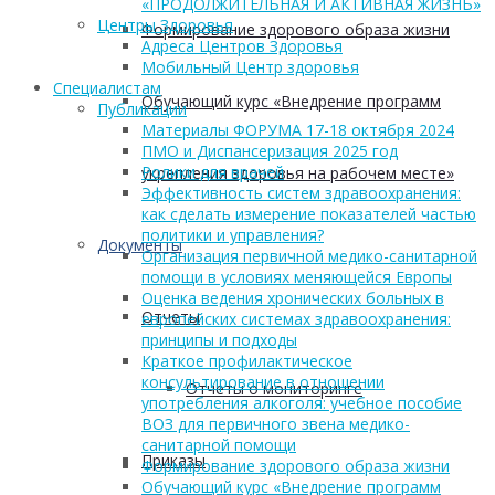
«ПРОДОЛЖИТЕЛЬНАЯ И АКТИВНАЯ ЖИЗНЬ»
Центры Здоровья
Формирование здорового образа жизни
Адреса Центров Здоровья
Мобильный Центр здоровья
Cпециалистам
Обучающий курс «Внедрение программ
Публикации
Материалы ФОРУМА 17-18 октября 2024
ПМО и Диспансеризация 2025 год
Ролики для врачей
укрепления здоровья на рабочем месте»
Эффективность систем здравоохранения:
как сделать измерение показателей частью
политики и управления?
Документы
Организация первичной медико-санитарной
помощи в условиях меняющейся Европы
Оценка ведения хронических больных в
Отчеты
европейских системах здравоохранения:
принципы и подходы
Краткое профилактическое
консультирование в отношении
Отчеты о мониторинге
употребления алкоголя: учебное пособие
ВОЗ для первичного звена медико-
санитарной помощи
Приказы
Формирование здорового образа жизни
Обучающий курс «Внедрение программ