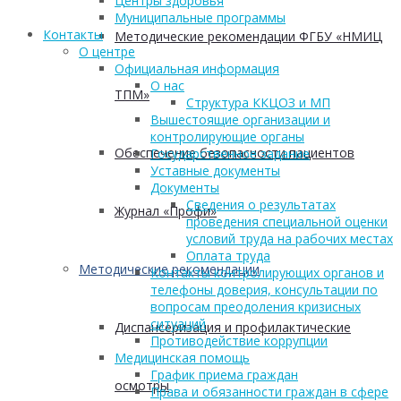
Центры здоровья
Муниципальные программы
Контакты
Методические рекомендации ФГБУ «НМИЦ
О центре
Официальная информация
О нас
ТПМ»
Структура ККЦОЗ и МП
Вышестоящие организации и
контролирующие органы
Обеспечение безопасности пациентов
Государственное задание
Уставные документы
Документы
Сведения о результатах
Журнал «Профи»
проведения специальной оценки
условий труда на рабочих местах
Оплата труда
Методические рекомендации
Контакты контролирующих органов и
телефоны доверия, консультации по
вопросам преодоления кризисных
ситуаций
Диспансеризация и профилактические
Противодействие коррупции
Медицинская помощь
График приема граждан
осмотры
Права и обязанности граждан в сфере