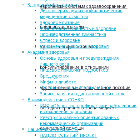
Здоровый образ жизни
европейских системах здравоохранения:
Диспансеризация и профилактические
медицинские осмотры
Здоровое питание
принципы и подходы
Физическая активность и здоровье
Производственная гимнастика
Стресс и здоровье
Сохранение мужского здоровья
Краткое профилактическое
Академия здоровья
Основы здоровья и предупреждения
лишнего веса
консультирование в отношении
Пищевые привычки подростков
Вред курения
Мифы о диабете
употребления алкоголя: учебное пособие
Курение во время беременности
Запись занятия в дистанционной школе
Взаимодействие с СОНКО
РОО «Общество профилактики заболеваний
ВОЗ для первичного звена медико-
и сохранения здоровья»
Реестр социально ориентированных
некоммерческих организаций
санитарной помощи
Национальные проекты
НАЦИОНАЛЬНЫЙ ПРОЕКТ