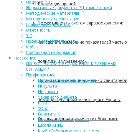
Новости РЦК
Ролики для врачей
Нормативные документы РЦ компетенций
Методические материалы
Материалы и презентации
Эффективность систем здравоохранения:
График выездов в МО
Отчетность
5 С
Проектная деятельность
как сделать измерение показателей частью
Кейсы
Контактная информация
Населению
политики и управления?
ПО ВОПРОСАМ ПРЕОДОЛЕНИЯ КРИЗИСНЫХ
СИТУАЦИЙ
Профилактика
Организация первичной медико-санитарной
Инфекционных заболеваний
Инсульта
Инфаркта
Сахарного диабета
помощи в условиях меняющейся Европы
Рака
ХОБЛ
Гепатита С
Оценка ведения хронических больных в
Безопасность пациентов
Школа ХНИЗ
Клуб «Сибирское долголетие»