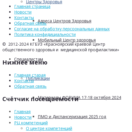
Центры Здоровья
Главная страница
Новости
Контакты
Адреса Центров Здоровья
Обратная связь
Согласие на обработку персоональных данных
Политика конфидициальности
Мобильный Центр здоровья
© 2012-2024 КГБУЗ «Красноярский краевой Центр
общественного здоровья и медицинской профилактики»
Cпециалистам
Нижнее меню
Главная старая
Публикации
Контакты
Обратная связь
Материалы ФОРУМА 17-18 октября 2024
Счётчик посещаемости
Главная
ПМО и Диспансеризация 2025 год
Новости
РЦ компетенций
О центре компетенций