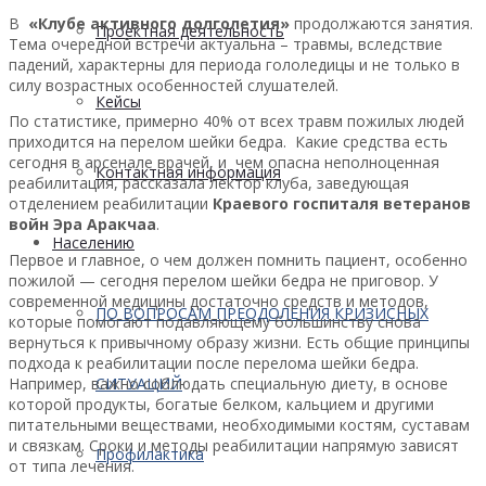
В
«Клубе активного долголетия»
продолжаются занятия.
Проектная деятельность
Тема очередной встречи актуальна – травмы, вследствие
падений, характерны для периода гололедицы и не только в
силу возрастных особенностей слушателей.
Кейсы
По статистике, примерно 40% от всех травм пожилых людей
приходится на перелом шейки бедра. Какие средства есть
сегодня в арсенале врачей, и чем опасна неполноценная
Контактная информация
реабилитация, рассказала лектор клуба, заведующая
отделением реабилитации
Краевого госпиталя ветеранов
войн Эра Аракчаа
.
Населению
Первое и главное, о чем должен помнить пациент, особенно
пожилой — сегодня перелом шейки бедра не приговор. У
современной медицины достаточно средств и методов,
ПО ВОПРОСАМ ПРЕОДОЛЕНИЯ КРИЗИСНЫХ
которые помогают подавляющему большинству снова
вернуться к привычному образу жизни. Есть общие принципы
подхода к реабилитации после перелома шейки бедра.
Например, важно соблюдать специальную диету, в основе
СИТУАЦИЙ
которой продукты, богатые белком, кальцием и другими
питательными веществами, необходимыми костям, суставам
и связкам. Сроки и методы реабилитации напрямую зависят
Профилактика
от типа лечения.