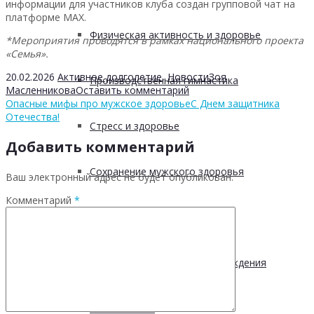
информации для участников клуба создан групповой чат на
платформе МАХ.
Физическая активность и здоровье
*Мероприятия проводятся в рамках национального проекта
«Семья».
20.02.2026
Активное долголетие
,
Новости
Зоя
Производственная гимнастика
Масленникова
Оставить комментарий
Опасные мифы про мужское здоровье
С Днем защитника
Отечества!
Стресс и здоровье
Добавить комментарий
Сохранение мужского здоровья
Ваш электронный адрес не будет опубликован.
Комментарий
*
Академия здоровья
Основы здоровья и предупреждения
лишнего веса