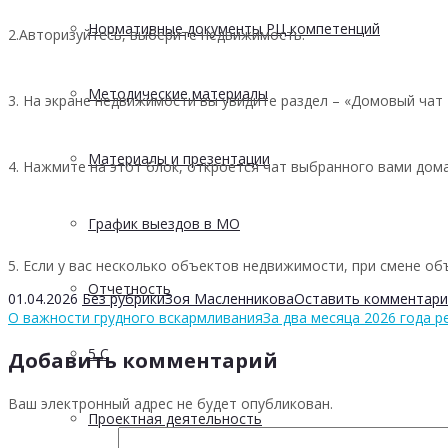
Нормативные документы РЦ компетенций
2.Авторизуйтесь, выберите недвижимость.
Методические материалы
3. На экране недвижимости вы увидите раздел – «Домовый чат
Материалы и презентации
4. Нажмите на этот блок, откроется чат выбранного вами дома
График выездов в МО
5. Если у вас несколько объектов недвижимости, при смене об
Отчетность
01.04.2026
Без рубрики
Зоя Масленникова
Оставить комментари
О важности грудного вскармливания
За два месяца 2026 года 
5 С
Добавить комментарий
Ваш электронный адрес не будет опубликован.
Проектная деятельность