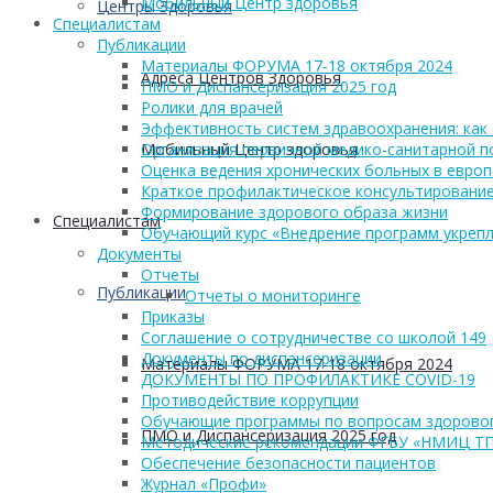
Мобильный Центр здоровья
Центры Здоровья
Cпециалистам
Публикации
Материалы ФОРУМА 17-18 октября 2024
Адреса Центров Здоровья
ПМО и Диспансеризация 2025 год
Ролики для врачей
Эффективность систем здравоохранения: как 
Мобильный Центр здоровья
Организация первичной медико-санитарной 
Оценка ведения хронических больных в европ
Краткое профилактическое консультирование
Формирование здорового образа жизни
Cпециалистам
Обучающий курс «Внедрение программ укрепл
Документы
Отчеты
Публикации
Отчеты о мониторинге
Приказы
Соглашение о сотрудничестве со школой 149
Документы по диспансеризации
Материалы ФОРУМА 17-18 октября 2024
ДОКУМЕНТЫ ПО ПРОФИЛАКТИКЕ COVID-19
Противодействие коррупции
Обучающие программы по вопросам здоровог
ПМО и Диспансеризация 2025 год
Методические рекомендации ФГБУ «НМИЦ Т
Обеспечение безопасности пациентов
Журнал «Профи»