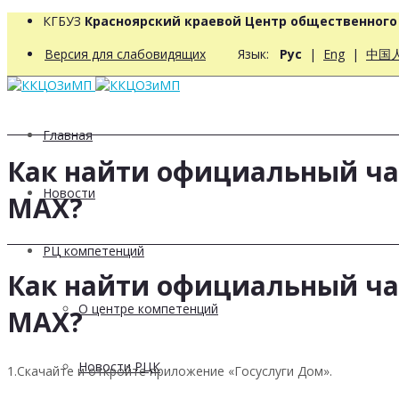
КГБУЗ
Красноярский краевой Центр общественног
Версия для слабовидящих
Язык:
Рус
|
Eng
|
中国
Главная
Как найти официальный ча
Новости
MAX?
РЦ компетенций
Как найти официальный ча
О центре компетенций
MAX?
Новости РЦК
1.Скачайте и откройте приложение «Госуслуги Дом».