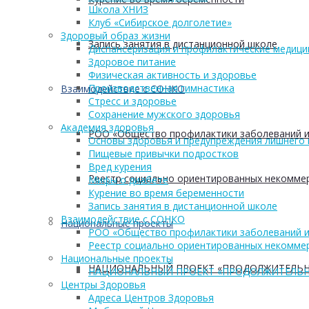
Школа ХНИЗ
Клуб «Сибирское долголетие»
Здоровый образ жизни
Запись занятия в дистанционной школе
Диспансеризация и профилактические медици
Здоровое питание
Физическая активность и здоровье
Производственная гимнастика
Взаимодействие с СОНКО
Стресс и здоровье
Сохранение мужского здоровья
Академия здоровья
РОО «Общество профилактики заболеваний и
Основы здоровья и предупреждения лишнего 
Пищевые привычки подростков
Вред курения
Реестр социально ориентированных некоммер
Мифы о диабете
Курение во время беременности
Запись занятия в дистанционной школе
Взаимодействие с СОНКО
Национальные проекты
РОО «Общество профилактики заболеваний и
Реестр социально ориентированных некоммер
Национальные проекты
НАЦИОНАЛЬНЫЙ ПРОЕКТ «ПРОДОЛЖИТЕЛЬН
НАЦИОНАЛЬНЫЙ ПРОЕКТ «ПРОДОЛЖИТЕЛЬН
Центры Здоровья
Адреса Центров Здоровья