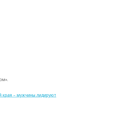
ом».
й края – мужчины лидируют