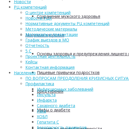
Новости
РЦ компетенций
О центре компетенций
Сохранение мужского здоровья
Новости РЦК
Нормативные документы РЦ компетенций
Методические материалы
Материалы и презентации
Академия здоровья
График выездов в МО
Отчетность
5 С
Основы здоровья и предупреждения лишнего 
Проектная деятельность
Кейсы
Контактная информация
Пищевые привычки подростков
Населению
ПО ВОПРОСАМ ПРЕОДОЛЕНИЯ КРИЗИСНЫХ СИТУ
Профилактика
Инфекционных заболеваний
Вред курения
Инсульта
Инфаркта
Сахарного диабета
Мифы о диабете
Рака
ХОБЛ
Гепатита С
Безопасность пациентов
Курение во время беременности