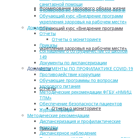
санитарной помощи
Формирование здорового образа жизни
Формирование здорового образа жизни
Обучающий курс «Внедрение программ
укрепления здоровья на рабочем месте»
Документы
Обучающий курс «Внедрение программ
Отчеты
Отчеты о мониторинге
Приказы
укрепления здоровья на рабочем месте»
Соглашение о сотрудничестве со школой
149
Документы по диспансеризации
Документы
ДОКУМЕНТЫ ПО ПРОФИЛАКТИКЕ COVID-19
Противодействие коррупции
Обучающие программы по вопросам
здорового питания
Отчеты
Методические рекомендации ФГБУ «НМИЦ
ТПМ»
Обеспечение безопасности пациентов
Отчеты о мониторинге
Журнал «Профи»
Методические рекомендации
Диспансеризация и профилактические
осмотры
Приказы
Диспансерное наблюдение