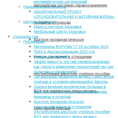
некоммерческих организаций
европейских системах здравоохранения:
Национальные проекты
НАЦИОНАЛЬНЫЙ ПРОЕКТ
«ПРОДОЛЖИТЕЛЬНАЯ И АКТИВНАЯ ЖИЗНЬ»
Центры Здоровья
принципы и подходы
Адреса Центров Здоровья
Мобильный Центр здоровья
Cпециалистам
Краткое профилактическое
Публикации
Материалы ФОРУМА 17-18 октября 2024
ПМО и Диспансеризация 2025 год
консультирование в отношении
Ролики для врачей
Эффективность систем здравоохранения:
как сделать измерение показателей частью
политики и управления?
употребления алкоголя: учебное пособие
Организация первичной медико-санитарной
помощи в условиях меняющейся Европы
Оценка ведения хронических больных в
ВОЗ для первичного звена медико-
европейских системах здравоохранения:
принципы и подходы
Краткое профилактическое
консультирование в отношении
санитарной помощи
употребления алкоголя: учебное пособие
ВОЗ для первичного звена медико-