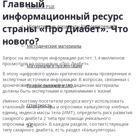
Главный
Новости РЦК
информационный ресурс
страны «Про Диабет». Что
Нормативные документы РЦ компетенций
нового?
Методические материалы
Запрос на экспертную информацию растет: 1,4 миллионов
просмотров на площадках «Про Диабет».
Материалы и презентации
В эпоху «цифрового шума» критически важны проверенные и
экспертные источники информации. В вопросах, связанных с
хроническими заболеваниями, медицинские материалы
График выездов в МО
должны быть экспертными и применимыми к жизни!
Именно поэтому посетители ресурса могут использовать
Отчетность
эталонные калькуляторы и опросники: калькулятор хлебных
единиц, индекса массы тела (ИМТ), определить риск развития
сахарного диабета 2 типа при помощи уникального
опросника «Диариск». В каждом разделе, соответствующем
5 С
типу сахарного диабета, есть раздел «Калькуляторы».