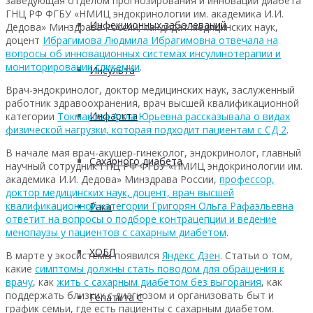
заведующая отделом прогнозирования и инноваций диабета
ГНЦ РФ ФГБУ «НМИЦ эндокринологии им. академика И.И.
Инфекционных заболеваний
Дедова» Минздрава России, кандидат медицинских наук,
доцент
Ибрагимова Людмила Ибрагимовна отвечала на
вопросы об инновационных системах инсулинотерапии и
мониторировании гликемии
.
Инсульта
Врач-эндокринолог, доктор медицинских наук, заслуженный
работник здравоохранения, врач высшей квалификационной
Инфаркта
категории
Токмакова Алла Юрьевна рассказывала о видах
физической нагрузки, которая подходит пациентам с СД 2
.
В начале мая врач-акушер-гинеколог, эндокринолог, главный
Сахарного диабета
научный сотрудник ГНЦ РФ ФГБУ «НМИЦ эндокринологии им.
академика И.И. Дедова» Минздрава России,
профессор,
доктор медицинских наук, доцент, врач высшей
квалификационной категории Григорян Ольга Рафаэльевна
Рака
ответит на вопросы о подборе контрацепции и ведение
менопаузы у пациентов с сахарным диабетом
.
ХОБЛ
В марте у экосистемы появился
Яндекс Дзен
. Статьи о том,
какие
симптомы должны стать поводом для обращения к
врачу
, как
жить с сахарным диабетом без выгорания
, как
поддержать близких с диагнозом и организовать быт и
Гепатита С
график семьи, где есть пациенты с сахарным диабетом.