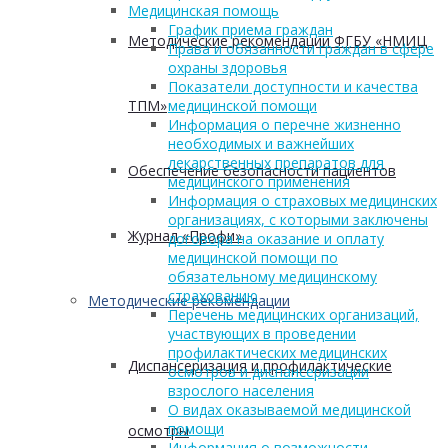
Медицинская помощь
График приема граждан
Методические рекомендации ФГБУ «НМИЦ
Права и обязанности граждан в сфере
охраны здоровья
Показатели доступности и качества
ТПМ»
медицинской помощи
Информация о перечне жизненно
необходимых и важнейших
лекарственных препаратов для
Обеспечение безопасности пациентов
медицинского применения
Информация о страховых медицинских
организациях, с которыми заключены
Журнал «Профи»
договора на оказание и оплату
медицинской помощи по
обязательному медицинскому
страхованию
Методические рекомендации
Перечень медицинских организаций,
участвующих в проведении
профилактических медицинских
Диспансеризация и профилактические
осмотров и диспансеризации
взрослого населения
О видах оказываемой медицинской
помощи
осмотры
Информация о возможности