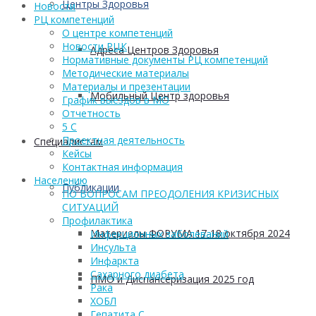
Центры Здоровья
Новости
РЦ компетенций
О центре компетенций
Новости РЦК
Адреса Центров Здоровья
Нормативные документы РЦ компетенций
Методические материалы
Материалы и презентации
Мобильный Центр здоровья
График выездов в МО
Отчетность
5 С
Проектная деятельность
Cпециалистам
Кейсы
Контактная информация
Населению
Публикации
ПО ВОПРОСАМ ПРЕОДОЛЕНИЯ КРИЗИСНЫХ
СИТУАЦИЙ
Профилактика
Материалы ФОРУМА 17-18 октября 2024
Инфекционных заболеваний
Инсульта
Инфаркта
Сахарного диабета
ПМО и Диспансеризация 2025 год
Рака
ХОБЛ
Гепатита С