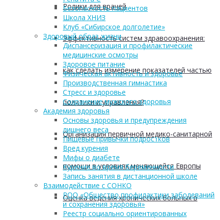
Ролики для врачей
Безопасность пациентов
Школа ХНИЗ
Клуб «Сибирское долголетие»
Здоровый образ жизни
Эффективность систем здравоохранения:
Диспансеризация и профилактические
медицинские осмотры
Здоровое питание
как сделать измерение показателей частью
Физическая активность и здоровье
Производственная гимнастика
Стресс и здоровье
Сохранение мужского здоровья
политики и управления?
Академия здоровья
Основы здоровья и предупреждения
лишнего веса
Организация первичной медико-санитарной
Пищевые привычки подростков
Вред курения
Мифы о диабете
помощи в условиях меняющейся Европы
Курение во время беременности
Запись занятия в дистанционной школе
Взаимодействие с СОНКО
РОО «Общество профилактики заболеваний
Оценка ведения хронических больных в
и сохранения здоровья»
Реестр социально ориентированных