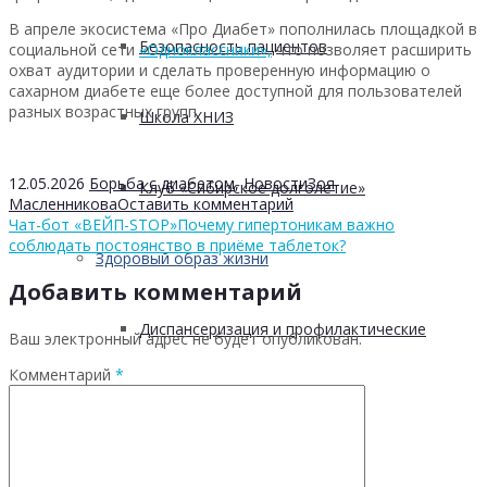
В апреле экосистема «Про Диабет» пополнилась площадкой в
Безопасность пациентов
социальной сети
«Одноклассники»,
что позволяет расширить
охват аудитории и сделать проверенную информацию о
сахарном диабете еще более доступной для пользователей
разных возрастных групп.
Школа ХНИЗ
12.05.2026
Борьба с диабетом
,
Новости
Зоя
Клуб «Сибирское долголетие»
Масленникова
Оставить комментарий
Чат-бот «ВЕЙП-STOP»
Почему гипертоникам важно
соблюдать постоянство в приёме таблеток?
Здоровый образ жизни
Добавить комментарий
Диспансеризация и профилактические
Ваш электронный адрес не будет опубликован.
Комментарий
*
медицинские осмотры
Здоровое питание