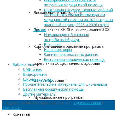
получения медицинской помощи
Программа государственных гарантий
Диспансерное наблюдение
бесплатного оказания гражданам
медицинской помощи на 2024 год и на
плановый период 2025 и 2026 годов
Профилактика ХНИЗ и формирование ЗОЖ
Разное
Информация об отзывах
потребителей услуг
Вакансии
Корпоративные модельные программы
Наши партнеры
Защита персональных данных
Бесплатная юридическая помощь
укрепления общественного здоровья
Библиотека
СМИ о нас
Видеоролики
Школы здоровья
Центры здоровья
Просветительские материалы для школьников
Бесплатная юридическая помощь
Другие материалы
Муниципальные программы
Следуйте за нами в социальных сетях:
Одноклассники
и
ВКонтакте
Контакты