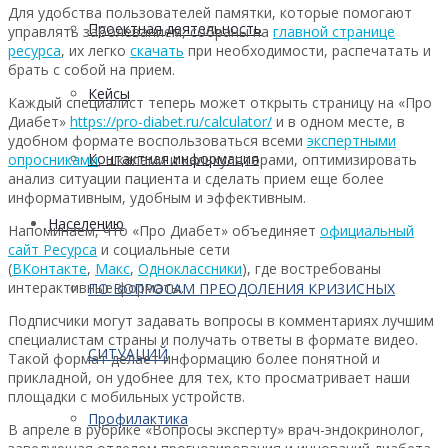
Для удобства пользователей памятки, которые помогают
Проектная деятельность
управлять заболеванием, собраны на
главной странице
ресурса
, их легко
скачать
при необходимости, распечатать и
брать с собой на прием.
Кейсы
Каждый специалист теперь может открыть страницу на «Про
Диабет»
https://pro-diabet.ru/calculator/
и в одном месте, в
удобном формате воспользоваться всеми
экспертными
Контактная информация
опросниками
, шкалами и калькуляторами, оптимизировать
анализ ситуации пациента и сделать прием еще более
информативным, удобным и эффективным.
Населению
Напоминаем, что «Про Диабет» объединяет
официальный
сайт Ресурса
и социальные сети
(
ВКонтакте
,
Макс
,
Одноклассники
), где востребованы
интерактивные форматы.
ПО ВОПРОСАМ ПРЕОДОЛЕНИЯ КРИЗИСНЫХ
Подписчики могут задавать вопросы в комментариях лучшим
специалистам страны и получать ответы в формате видео.
СИТУАЦИЙ
Такой формат делает информацию более понятной и
прикладной, он удобнее для тех, кто просматривает наши
площадки с мобильных устройств.
Профилактика
В апреле в рубрике «Вопросы эксперту» врач-эндокринолог,