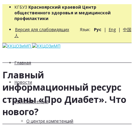
КГБУЗ
Красноярский краевой Центр
общественного здоровья и медицинской
профилактики
Версия для слабовидящих
Язык:
Рус
|
Eng
|
中国
人
Главная
Главный
Новости
информационный ресурс
страны «Про Диабет». Что
РЦ компетенций
нового?
О центре компетенций