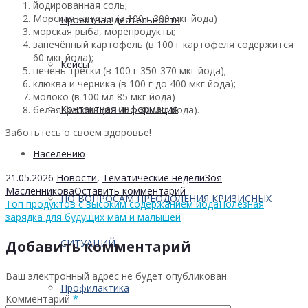
йодированная соль;
Морская капуста (в 100 г 300 мкг йода)
Проектная деятельность
морская рыба, морепродукты;
запечённый картофель (в 100 г картофеля содержится
60 мкг йода);
Кейсы
печень трески (в 100 г 350-370 мкг йода);
клюква и черника (в 100 г до 400 мкг йода);
молоко (в 100 мл 85 мкг йода)
Контактная информация
белая фасоль (в 100 г 30 мкг йода).
Заботьтесь о своём здоровье!
Населению
21.05.2026
Новости
,
Тематические недели
Зоя
Масленникова
Оставить комментарий
ПО ВОПРОСАМ ПРЕОДОЛЕНИЯ КРИЗИСНЫХ
Топ продуктов с высоким содержанием йода
Полезная
зарядка для будущих мам и малышей
СИТУАЦИЙ
Добавить комментарий
Ваш электронный адрес не будет опубликован.
Профилактика
Комментарий
*