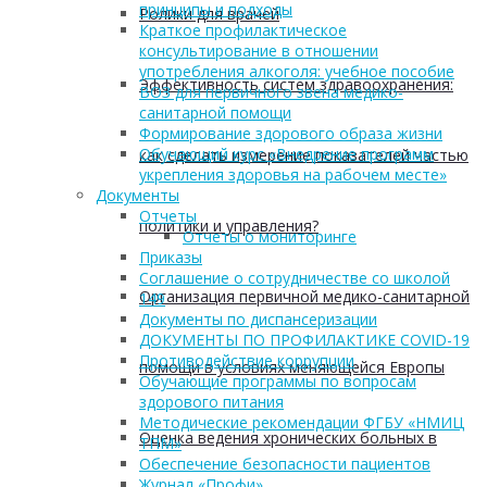
принципы и подходы
Ролики для врачей
Краткое профилактическое
консультирование в отношении
употребления алкоголя: учебное пособие
Эффективность систем здравоохранения:
ВОЗ для первичного звена медико-
санитарной помощи
Формирование здорового образа жизни
Обучающий курс «Внедрение программ
как сделать измерение показателей частью
укрепления здоровья на рабочем месте»
Документы
Отчеты
политики и управления?
Отчеты о мониторинге
Приказы
Соглашение о сотрудничестве со школой
Организация первичной медико-санитарной
149
Документы по диспансеризации
ДОКУМЕНТЫ ПО ПРОФИЛАКТИКЕ COVID-19
Противодействие коррупции
помощи в условиях меняющейся Европы
Обучающие программы по вопросам
здорового питания
Методические рекомендации ФГБУ «НМИЦ
Оценка ведения хронических больных в
ТПМ»
Обеспечение безопасности пациентов
Журнал «Профи»