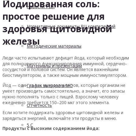
Йодированная соль:
Новости РЦК
простое решение для
здоровья щитовидной
Нормативные документы РЦ компетенций
железы
Методические материалы
Люди часто испытывают дефицит йода, который необходим
для полноценного функционирования иммунной, сердечно-
Материалы и презентации
сосудистой и половой систем. Он является важнейшим
биостимулятором, а также мощным иммуностимулятором.
Йод — один из тех микроэлементов, которые организм не
График выездов в МО
умеет производить самостоятельно, а значит, его запасы
нужно пополнять только с пищей. Взрослому человеку
ежедневно требуется 150–200 мкг этого элемента.
Отчетность
Если хотите поддержать здоровье щитовидной железы и
зарядиться энергией, включайте эти продукты в меню.
5 С
Продукты с высоким содержанием йода: