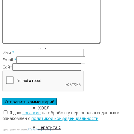
Инфекционных заболеваний
Инсульта
Инфаркта
Имя
*
Email
*
Сайт
Сахарного диабета
Рака
ХОБЛ
Я даю
согласие
на обработку персональных данных и
ознакомлен с
политикой конфиденциальности
Гепатита С
доступен плагин
ATs Privacy Policy
©