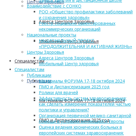
Запись занятия в дистанционной школе
Центры Здоровья
Взаимодействие с СОНКО
РОО «Общество профилактики заболеваний
и сохранения здоровья»
Адреса Центров Здоровья
Реестр социально ориентированных
некоммерческих организаций
Национальные проекты
НАЦИОНАЛЬНЫЙ ПРОЕКТ
Мобильный Центр здоровья
«ПРОДОЛЖИТЕЛЬНАЯ И АКТИВНАЯ ЖИЗНЬ»
Центры Здоровья
Адреса Центров Здоровья
Cпециалистам
Мобильный Центр здоровья
Cпециалистам
Публикации
Публикации
Материалы ФОРУМА 17-18 октября 2024
ПМО и Диспансеризация 2025 год
Ролики для врачей
Эффективность систем здравоохранения:
Материалы ФОРУМА 17-18 октября 2024
как сделать измерение показателей частью
политики и управления?
Организация первичной медико-санитарной
ПМО и Диспансеризация 2025 год
помощи в условиях меняющейся Европы
Оценка ведения хронических больных в
европейских системах здравоохранения: