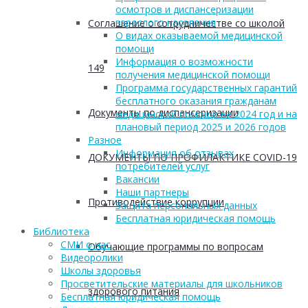
осмотров и диспансеризации
взрослого населения
Соглашение о сотрудничестве со школой
О видах оказываемой медицинской
помощи
Информация о возможности
149
получения медицинской помощи
Программа государственных гарантий
бесплатного оказания гражданам
Документы по диспансеризации
медицинской помощи на 2024 год и на
плановый период 2025 и 2026 годов
Разное
Информация об отзывах
ДОКУМЕНТЫ ПО ПРОФИЛАКТИКЕ COVID-19
потребителей услуг
Вакансии
Наши партнеры
Противодействие коррупции
Защита персональных данных
Бесплатная юридическая помощь
Библиотека
СМИ о нас
Обучающие программы по вопросам
Видеоролики
Школы здоровья
Просветительские материалы для школьников
здорового питания
Бесплатная юридическая помощь