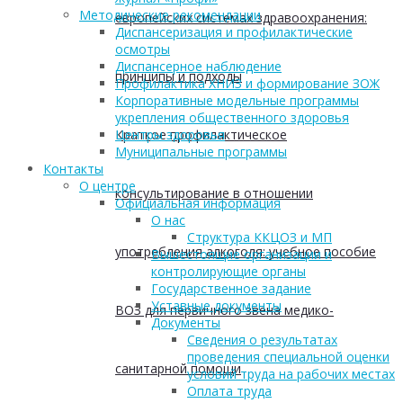
Методические рекомендации
европейских системах здравоохранения:
Диспансеризация и профилактические
осмотры
Диспансерное наблюдение
принципы и подходы
Профилактика ХНИЗ и формирование ЗОЖ
Корпоративные модельные программы
укрепления общественного здоровья
Краткое профилактическое
Центры здоровья
Муниципальные программы
Контакты
О центре
консультирование в отношении
Официальная информация
О нас
Структура ККЦОЗ и МП
употребления алкоголя: учебное пособие
Вышестоящие организации и
контролирующие органы
Государственное задание
Уставные документы
ВОЗ для первичного звена медико-
Документы
Сведения о результатах
проведения специальной оценки
санитарной помощи
условий труда на рабочих местах
Оплата труда