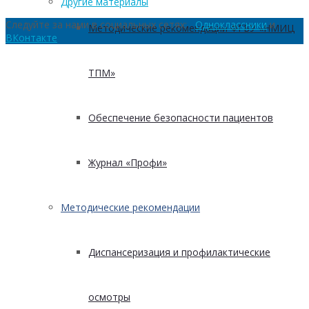
Другие материалы
Следуйте за нами в социальных сетях:
Одноклассники
и
Методические рекомендации ФГБУ «НМИЦ
ВКонтакте
ТПМ»
Обеспечение безопасности пациентов
Журнал «Профи»
Методические рекомендации
Диспансеризация и профилактические
осмотры