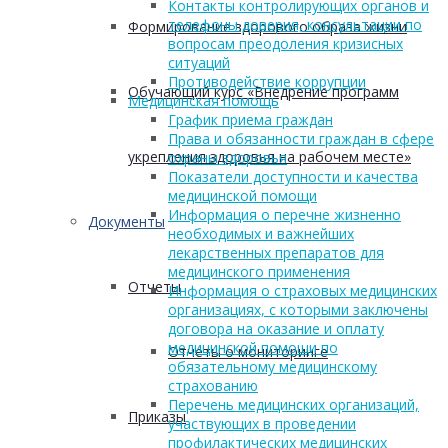
Контакты контролирующих органов и
телефоны доверия, консультации по
Формирование здорового образа жизни
вопросам преодоления кризисных
ситуаций
Противодействие коррупции
Обучающий курс «Внедрение программ
Медицинская помощь
График приема граждан
Права и обязанности граждан в сфере
укрепления здоровья на рабочем месте»
охраны здоровья
Показатели доступности и качества
медицинской помощи
Информация о перечне жизненно
Документы
необходимых и важнейших
лекарственных препаратов для
медицинского применения
Отчеты
Информация о страховых медицинских
организациях, с которыми заключены
договора на оказание и оплату
медицинской помощи по
Отчеты о мониторинге
обязательному медицинскому
страхованию
Перечень медицинских организаций,
Приказы
участвующих в проведении
профилактических медицинских