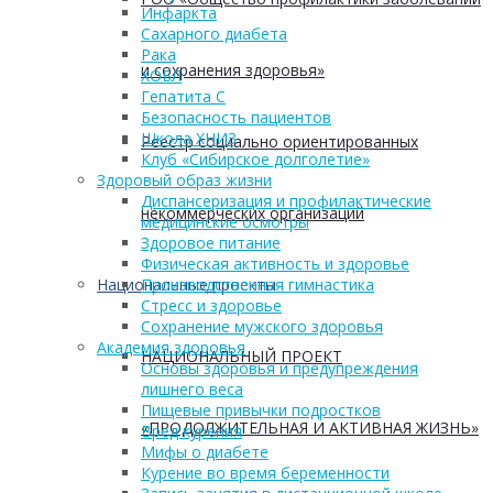
Инфаркта
Сахарного диабета
Рака
и сохранения здоровья»
ХОБЛ
Гепатита С
Безопасность пациентов
Школа ХНИЗ
Реестр социально ориентированных
Клуб «Сибирское долголетие»
Здоровый образ жизни
Диспансеризация и профилактические
некоммерческих организаций
медицинские осмотры
Здоровое питание
Физическая активность и здоровье
Национальные проекты
Производственная гимнастика
Стресс и здоровье
Сохранение мужского здоровья
Академия здоровья
НАЦИОНАЛЬНЫЙ ПРОЕКТ
Основы здоровья и предупреждения
лишнего веса
Пищевые привычки подростков
«ПРОДОЛЖИТЕЛЬНАЯ И АКТИВНАЯ ЖИЗНЬ»
Вред курения
Мифы о диабете
Курение во время беременности