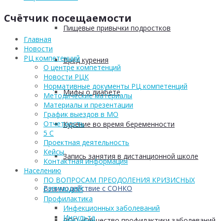
Счётчик посещаемости
Пищевые привычки подростков
Главная
Новости
РЦ компетенций
Вред курения
О центре компетенций
Новости РЦК
Нормативные документы РЦ компетенций
Мифы о диабете
Методические материалы
Материалы и презентации
График выездов в МО
Отчетность
Курение во время беременности
5 С
Проектная деятельность
Кейсы
Запись занятия в дистанционной школе
Контактная информация
Населению
ПО ВОПРОСАМ ПРЕОДОЛЕНИЯ КРИЗИСНЫХ
Взаимодействие с СОНКО
СИТУАЦИЙ
Профилактика
Инфекционных заболеваний
Инсульта
РОО «Общество профилактики заболеваний