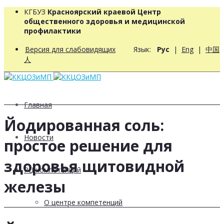
КГБУЗ
Красноярский краевой Центр
общественного здоровья и медицинской
профилактики
Версия для слабовидящих
Язык:
Рус
|
Eng
|
中国
人
Главная
Йодированная соль:
Новости
простое решение для
здоровья щитовидной
РЦ компетенций
железы
О центре компетенций