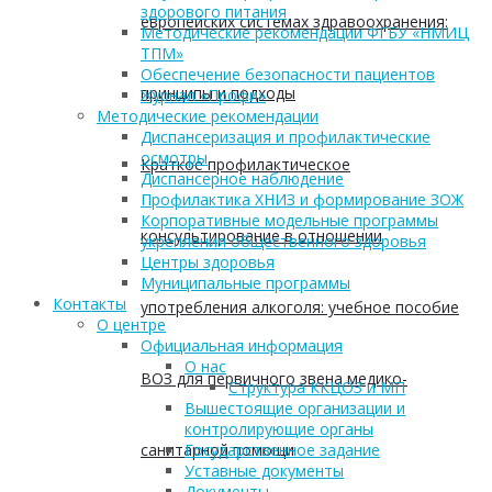
здорового питания
европейских системах здравоохранения:
Методические рекомендации ФГБУ «НМИЦ
ТПМ»
Обеспечение безопасности пациентов
принципы и подходы
Журнал «Профи»
Методические рекомендации
Диспансеризация и профилактические
осмотры
Краткое профилактическое
Диспансерное наблюдение
Профилактика ХНИЗ и формирование ЗОЖ
Корпоративные модельные программы
консультирование в отношении
укрепления общественного здоровья
Центры здоровья
Муниципальные программы
Контакты
употребления алкоголя: учебное пособие
О центре
Официальная информация
О нас
ВОЗ для первичного звена медико-
Структура ККЦОЗ и МП
Вышестоящие организации и
контролирующие органы
санитарной помощи
Государственное задание
Уставные документы
Документы