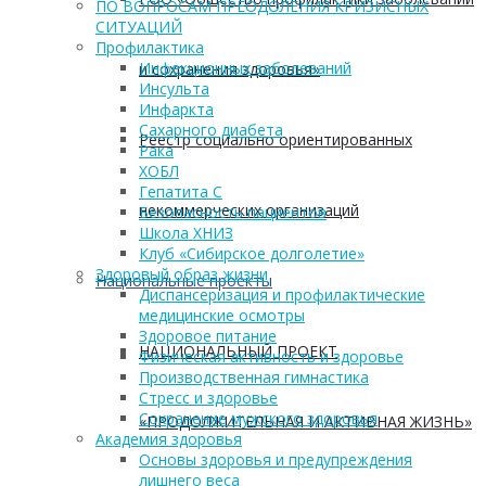
ПО ВОПРОСАМ ПРЕОДОЛЕНИЯ КРИЗИСНЫХ
СИТУАЦИЙ
Профилактика
Инфекционных заболеваний
и сохранения здоровья»
Инсульта
Инфаркта
Сахарного диабета
Реестр социально ориентированных
Рака
ХОБЛ
Гепатита С
некоммерческих организаций
Безопасность пациентов
Школа ХНИЗ
Клуб «Сибирское долголетие»
Здоровый образ жизни
Национальные проекты
Диспансеризация и профилактические
медицинские осмотры
Здоровое питание
НАЦИОНАЛЬНЫЙ ПРОЕКТ
Физическая активность и здоровье
Производственная гимнастика
Стресс и здоровье
Сохранение мужского здоровья
«ПРОДОЛЖИТЕЛЬНАЯ И АКТИВНАЯ ЖИЗНЬ»
Академия здоровья
Основы здоровья и предупреждения
лишнего веса