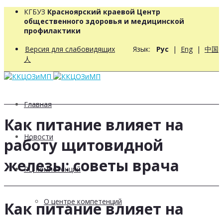
КГБУЗ
Красноярский краевой Центр
общественного здоровья и медицинской
профилактики
Версия для слабовидящих
Язык:
Рус
|
Eng
|
中国
人
Главная
Как питание влияет на
Новости
работу щитовидной
железы: советы врача
РЦ компетенций
О центре компетенций
Как питание влияет на