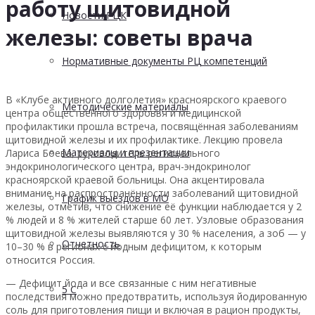
работу щитовидной
Новости РЦК
железы: советы врача
Нормативные документы РЦ компетенций
В «Клубе активного долголетия» красноярского краевого
Методические материалы
центра общественного здоровья и медицинской
профилактики прошла встреча, посвящённая заболеваниям
щитовидной железы и их профилактике. Лекцию провела
Материалы и презентации
Лариса Боева, руководитель регионального
эндокринологического центра, врач-эндокринолог
красноярской краевой больницы. Она акцентировала
внимание на распространённости заболеваний щитовидной
График выездов в МО
железы, отметив, что снижение её функции наблюдается у 2
% людей и 8 % жителей старше 60 лет. Узловые образования
щитовидной железы выявляются у 30 % населения, а зоб — у
Отчетность
10–30 % в регионах с йодным дефицитом, к которым
относится Россия.
— Дефицит йода и все связанные с ним негативные
5 С
последствия можно предотвратить, используя йодированную
соль для приготовления пищи и включая в рацион продукты,