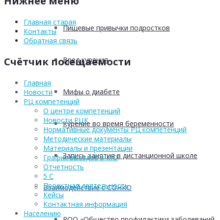
Нижнее меню
Главная старая
Пищевые привычки подростков
Контакты
Обратная связь
Вред курения
Счётчик посещаемости
Главная
Мифы о диабете
Новости
РЦ компетенций
О центре компетенций
Новости РЦК
Курение во время беременности
Нормативные документы РЦ компетенций
Методические материалы
Материалы и презентации
Запись занятия в дистанционной школе
График выездов в МО
Отчетность
5 С
Проектная деятельность
Взаимодействие с СОНКО
Кейсы
Контактная информация
Населению
РОО «Общество профилактики заболеваний