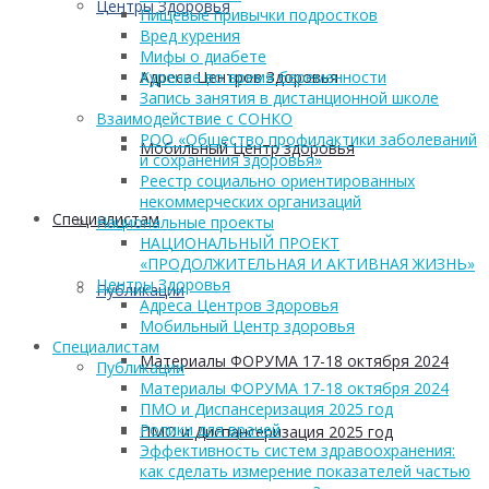
Центры Здоровья
Пищевые привычки подростков
Вред курения
Мифы о диабете
Адреса Центров Здоровья
Курение во время беременности
Запись занятия в дистанционной школе
Взаимодействие с СОНКО
РОО «Общество профилактики заболеваний
Мобильный Центр здоровья
и сохранения здоровья»
Реестр социально ориентированных
некоммерческих организаций
Cпециалистам
Национальные проекты
НАЦИОНАЛЬНЫЙ ПРОЕКТ
«ПРОДОЛЖИТЕЛЬНАЯ И АКТИВНАЯ ЖИЗНЬ»
Центры Здоровья
Публикации
Адреса Центров Здоровья
Мобильный Центр здоровья
Cпециалистам
Материалы ФОРУМА 17-18 октября 2024
Публикации
Материалы ФОРУМА 17-18 октября 2024
ПМО и Диспансеризация 2025 год
Ролики для врачей
ПМО и Диспансеризация 2025 год
Эффективность систем здравоохранения:
как сделать измерение показателей частью