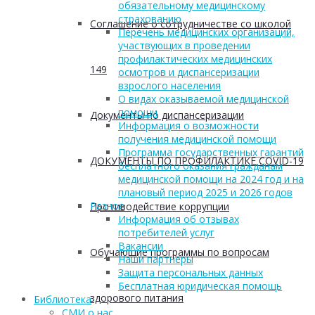
обязательному медицинскому
страхованию
Соглашение о сотрудничестве со школой
Перечень медицинских организаций,
участвующих в проведении
профилактических медицинских
149
осмотров и диспансеризации
взрослого населения
О видах оказываемой медицинской
помощи
Документы по диспансеризации
Информация о возможности
получения медицинской помощи
Программа государственных гарантий
ДОКУМЕНТЫ ПО ПРОФИЛАКТИКЕ COVID-19
бесплатного оказания гражданам
медицинской помощи на 2024 год и на
плановый период 2025 и 2026 годов
Разное
Противодействие коррупции
Информация об отзывах
потребителей услуг
Вакансии
Обучающие программы по вопросам
Наши партнеры
Защита персональных данных
Бесплатная юридическая помощь
здорового питания
Библиотека
СМИ о нас