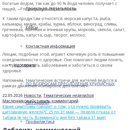
богатые йодом, так как до 90 % йода человек получает с
Проектная деятельность
пищей, — подчеркнула Лариса Боева.
К таким продуктам относятся: морская капуста, рыба,
кальмары, мидии, крабы, хурма, яблоки, виноград, сливы,
Кейсы
гречневая, пшенная и ячневая крупы, морковь, свекла, салат,
картофель, капуста, сыр, творог, молоко.
Контактная информация
Лекции, подобные этой, играют ключевую роль в повышении
осведомлённости о здоровье. Они помогают людям понять,
Населению
как предотвратить заболевания и заботиться о своём
здоровье.
Напомним, тематические встречи для жителей ведутся в
ПО ВОПРОСАМ ПРЕОДОЛЕНИЯ КРИЗИСНЫХ
рамках движения «Сибирское долголетие».
22.05.2026
Новости
,
Тематические недели
Зоя
Масленникова
Оставить комментарий
СИТУАЦИЙ
Какие симптомы говорят о том, что нужно проверить
щитовидную железу?
С 25 по 31 мая — Неделя отказа от
табака (в честь Всемирного дня без табака 31 мая)
Профилактика
Добавить комментарий