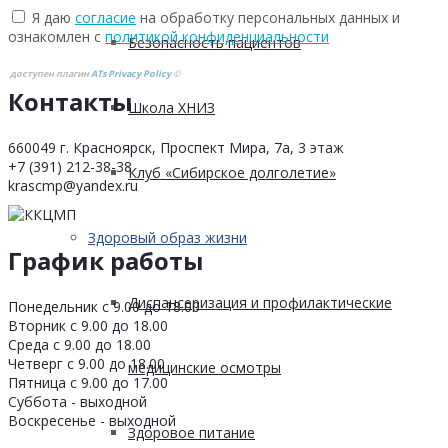
Я даю
согласие
на обработку персональных данных и
ознакомлен с
политикой конфиденциальности
Безопасность пациентов
доступен плагин
ATs Privacy Policy
©
Контакты
Школа ХНИЗ
660049 г. Красноярск, Проспект Мира, 7а, 3 этаж
+7 (391) 212-38-38
Клуб «Сибирское долголетие»
krascmp@yandex.ru
Здоровый образ жизни
График работы
Диспансеризация и профилактические
Понедельник с 9.00 до 18.00
Вторник с 9.00 до 18.00
Среда с 9.00 до 18.00
Четверг с 9.00 до 18.00
медицинские осмотры
Пятница с 9.00 до 17.00
Суббота - выходной
Воскресенье - выходной
Здоровое питание