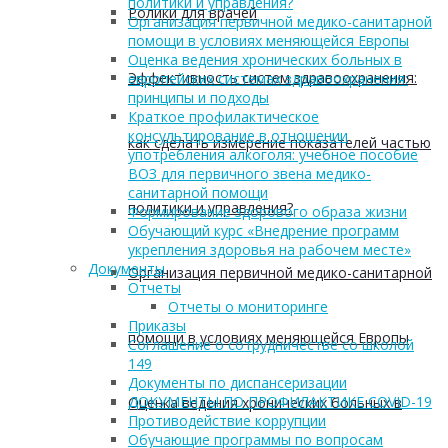
политики и управления?
Ролики для врачей
Организация первичной медико-санитарной
помощи в условиях меняющейся Европы
Оценка ведения хронических больных в
Эффективность систем здравоохранения:
европейских системах здравоохранения:
принципы и подходы
Краткое профилактическое
консультирование в отношении
как сделать измерение показателей частью
употребления алкоголя: учебное пособие
ВОЗ для первичного звена медико-
санитарной помощи
политики и управления?
Формирование здорового образа жизни
Обучающий курс «Внедрение программ
укрепления здоровья на рабочем месте»
Документы
Организация первичной медико-санитарной
Отчеты
Отчеты о мониторинге
Приказы
помощи в условиях меняющейся Европы
Соглашение о сотрудничестве со школой
149
Документы по диспансеризации
ДОКУМЕНТЫ ПО ПРОФИЛАКТИКЕ COVID-19
Оценка ведения хронических больных в
Противодействие коррупции
Обучающие программы по вопросам