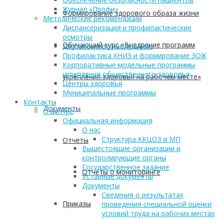
Журнал «Профи»
Формирование здорового образа жизни
Методические рекомендации
Диспансеризация и профилактические
осмотры
Обучающий курс «Внедрение программ
Диспансерное наблюдение
Профилактика ХНИЗ и формирование ЗОЖ
Корпоративные модельные программы
укрепления общественного здоровья
укрепления здоровья на рабочем месте»
Центры здоровья
Муниципальные программы
Контакты
Документы
О центре
Официальная информация
О нас
Структура ККЦОЗ и МП
Отчеты
Вышестоящие организации и
контролирующие органы
Государственное задание
Отчеты о мониторинге
Уставные документы
Документы
Сведения о результатах
Приказы
проведения специальной оценки
условий труда на рабочих местах