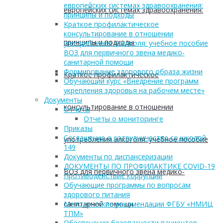
европейских системах здравоохранения:
европейских системах здравоохранения:
принципы и подходы
Краткое профилактическое
консультирование в отношении
принципы и подходы
употребления алкоголя: учебное пособие
ВОЗ для первичного звена медико-
санитарной помощи
Формирование здорового образа жизни
Краткое профилактическое
Обучающий курс «Внедрение программ
укрепления здоровья на рабочем месте»
Документы
консультирование в отношении
Отчеты
Отчеты о мониторинге
Приказы
Соглашение о сотрудничестве со школой
употребления алкоголя: учебное пособие
149
Документы по диспансеризации
ДОКУМЕНТЫ ПО ПРОФИЛАКТИКЕ COVID-19
ВОЗ для первичного звена медико-
Противодействие коррупции
Обучающие программы по вопросам
здорового питания
санитарной помощи
Методические рекомендации ФГБУ «НМИЦ
ТПМ»
Обеспечение безопасности пациентов