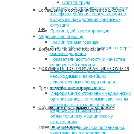
Оплата труда
Контакты контролирующих органов и
Соглашение о сотрудничестве со школой
телефоны доверия, консультации по
вопросам преодоления кризисных
ситуаций
149
Противодействие коррупции
Медицинская помощь
График приема граждан
Права и обязанности граждан в сфере
Документы по диспансеризации
охраны здоровья
Показатели доступности и качества
медицинской помощи
ДОКУМЕНТЫ ПО ПРОФИЛАКТИКЕ COVID-19
Информация о перечне жизненно
необходимых и важнейших
лекарственных препаратов для
медицинского применения
Противодействие коррупции
Информация о страховых медицинских
организациях, с которыми заключены
договора на оказание и оплату
Обучающие программы по вопросам
медицинской помощи по
обязательному медицинскому
страхованию
здорового питания
Перечень медицинских организаций,
участвующих в проведении