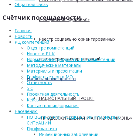
Обратная связь
Счётчик посещаемости
и сохранения здоровья»
Главная
Новости
Реестр социально ориентированных
РЦ компетенций
О центре компетенций
Новости РЦК
некоммерческих организаций
Нормативные документы РЦ компетенций
Методические материалы
Материалы и презентации
График выездов в МО
Национальные проекты
Отчетность
5 С
Проектная деятельность
НАЦИОНАЛЬНЫЙ ПРОЕКТ
Кейсы
Контактная информация
Населению
ПО ВОПРОСАМ ПРЕОДОЛЕНИЯ КРИЗИСНЫХ
«ПРОДОЛЖИТЕЛЬНАЯ И АКТИВНАЯ ЖИЗНЬ»
СИТУАЦИЙ
Профилактика
Инфекционных заболеваний