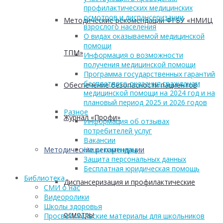
профилактических медицинских
осмотров и диспансеризации
Методические рекомендации ФГБУ «НМИЦ
взрослого населения
О видах оказываемой медицинской
помощи
ТПМ»
Информация о возможности
получения медицинской помощи
Программа государственных гарантий
бесплатного оказания гражданам
Обеспечение безопасности пациентов
медицинской помощи на 2024 год и на
плановый период 2025 и 2026 годов
Разное
Журнал «Профи»
Информация об отзывах
потребителей услуг
Вакансии
Методические рекомендации
Наши партнеры
Защита персональных данных
Бесплатная юридическая помощь
Библиотека
Диспансеризация и профилактические
СМИ о нас
Видеоролики
Школы здоровья
осмотры
Просветительские материалы для школьников