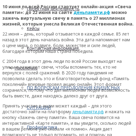
10 июня по всей России стартует онлайн-акция «Свеча
Проектная деятельность
памяти»: до 22 июня на сайте
деньпамяти.рф
можно
зажечь виртуальную свечу в память о 27 миллионах
жизней, которые унесла Великая Отечественная война.
Кейсы
22 июня – день, который отзывается в каждой семье. 85 лет
назад в этот день началась война. Эта дата напоминает нам
о цене мира, о подвиге, боли, мужестве и силе людей,
Контактная информация
благодаря которым наша страна победила.
С 2004 года в этот день люди по всей России выходят на
улицы и зажигают свечи, чтобы вспомнить тех, кто не
Населению
вернулся с полей сражений. В 2020 году пандемия не
позволила сделать это и благотворительный фонд «Память
поколений» впервые провел акцию онлайн. Этот формат
ПО ВОПРОСАМ ПРЕОДОЛЕНИЯ КРИЗИСНЫХ
сохранился, потому что дал миллионам людей возможность
быть вместе, даже находясь далеко друг от друга.
Принять участие в акции может каждый – для этого
СИТУАЦИЙ
достаточно зайти на платформу
деньпамяти.рф
и нажать на
кнопку «Зажечь свечу памяти». Ваша свеча появится на
интерактивной «Карте памяти», и вы увидите, сколько людей
Профилактика
в вашем регионе уже сказали «я помню». Акция дает
возможность не только вспомнить, но и помочь: на