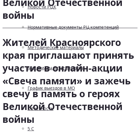
Великой Отечественной
Новости РЦК
войны
Нормативные документы РЦ компетенций
Жителей Красноярского
Методические материалы
края приглашают принять
участие в онлайн-акции
Материалы и презентации
«Свеча памяти» и зажечь
График выездов в МО
свечу в память о героях
Великой Отечественной
Отчетность
войны
5 С