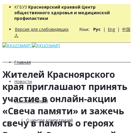
КГБУЗ
Красноярский краевой Центр
общественного здоровья и медицинской
профилактики
Версия для слабовидящих
Язык:
Рус
|
Eng
|
中国
人
Главная
Жителей Красноярского
Новости
края приглашают принять
участие в онлайн-акции
РЦ компетенций
«Свеча памяти» и зажечь
свечу в память о героях
О центре компетенций