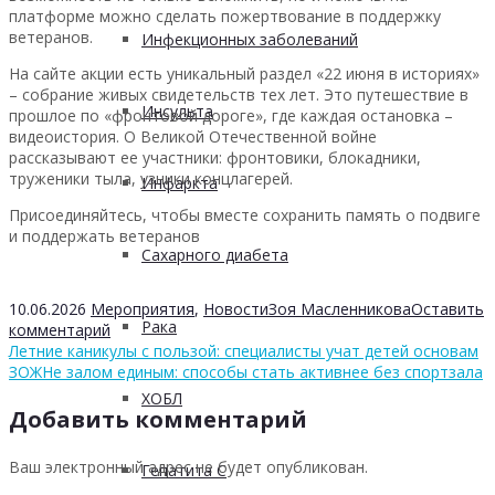
платформе можно сделать пожертвование в поддержку
ветеранов.
Инфекционных заболеваний
На сайте акции есть уникальный раздел «22 июня в историях»
– собрание живых свидетельств тех лет. Это путешествие в
Инсульта
прошлое по «фронтовой дороге», где каждая остановка –
видеоистория. О Великой Отечественной войне
рассказывают ее участники: фронтовики, блокадники,
труженики тыла, узники концлагерей.
Инфаркта
Присоединяйтесь, чтобы вместе сохранить память о подвиге
и поддержать ветеранов
Сахарного диабета
10.06.2026
Мероприятия
,
Новости
Зоя Масленникова
Оставить
Рака
комментарий
Летние каникулы с пользой: специалисты учат детей основам
ЗОЖ
Не залом единым: способы стать активнее без спортзала
ХОБЛ
Добавить комментарий
Ваш электронный адрес не будет опубликован.
Гепатита С