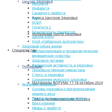
Центры Здоровья
Инсульта
Инфаркта
Сахарного диабета
Адреса Центров Здоровья
Рака
ХОБЛ
Гепатита С
Безопасность пациентов
Мобильный Центр здоровья
Школа ХНИЗ
Клуб «Сибирское долголетие»
Здоровый образ жизни
Cпециалистам
Диспансеризация и профилактические
медицинские осмотры
Здоровое питание
Физическая активность и здоровье
Публикации
Производственная гимнастика
Стресс и здоровье
Сохранение мужского здоровья
Материалы ФОРУМА 17-18 октября 2024
Академия здоровья
Основы здоровья и предупреждения
лишнего веса
Пищевые привычки подростков
ПМО и Диспансеризация 2025 год
Вред курения
Мифы о диабете