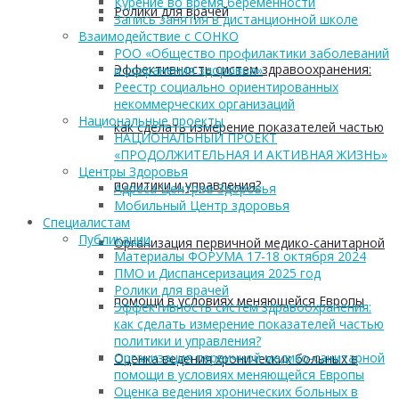
Курение во время беременности
Ролики для врачей
Запись занятия в дистанционной школе
Взаимодействие с СОНКО
РОО «Общество профилактики заболеваний
Эффективность систем здравоохранения:
и сохранения здоровья»
Реестр социально ориентированных
некоммерческих организаций
Национальные проекты
как сделать измерение показателей частью
НАЦИОНАЛЬНЫЙ ПРОЕКТ
«ПРОДОЛЖИТЕЛЬНАЯ И АКТИВНАЯ ЖИЗНЬ»
Центры Здоровья
политики и управления?
Адреса Центров Здоровья
Мобильный Центр здоровья
Cпециалистам
Публикации
Организация первичной медико-санитарной
Материалы ФОРУМА 17-18 октября 2024
ПМО и Диспансеризация 2025 год
Ролики для врачей
помощи в условиях меняющейся Европы
Эффективность систем здравоохранения:
как сделать измерение показателей частью
политики и управления?
Организация первичной медико-санитарной
Оценка ведения хронических больных в
помощи в условиях меняющейся Европы
Оценка ведения хронических больных в