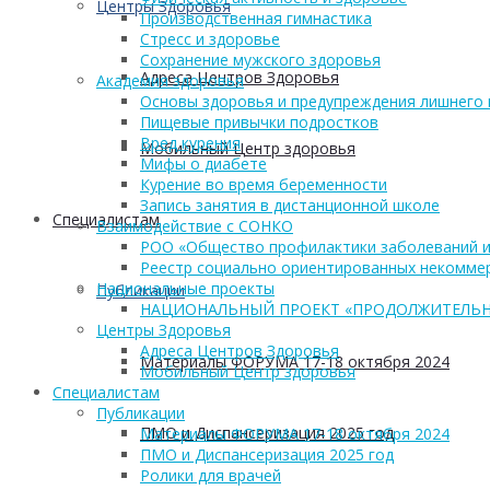
Центры Здоровья
Производственная гимнастика
Стресс и здоровье
Сохранение мужского здоровья
Адреса Центров Здоровья
Академия здоровья
Основы здоровья и предупреждения лишнего 
Пищевые привычки подростков
Вред курения
Мобильный Центр здоровья
Мифы о диабете
Курение во время беременности
Запись занятия в дистанционной школе
Cпециалистам
Взаимодействие с СОНКО
РОО «Общество профилактики заболеваний и
Реестр социально ориентированных некоммер
Национальные проекты
Публикации
НАЦИОНАЛЬНЫЙ ПРОЕКТ «ПРОДОЛЖИТЕЛЬН
Центры Здоровья
Адреса Центров Здоровья
Материалы ФОРУМА 17-18 октября 2024
Мобильный Центр здоровья
Cпециалистам
Публикации
ПМО и Диспансеризация 2025 год
Материалы ФОРУМА 17-18 октября 2024
ПМО и Диспансеризация 2025 год
Ролики для врачей