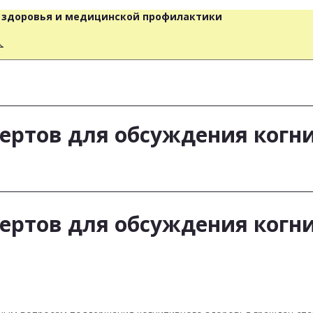
о здоровья и медицинской профилактики
人
ертов для обсуждения когн
ертов для обсуждения когн