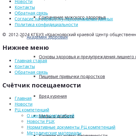
Новости
Контакты
Обратная связь
Сохранение мужского здоровья
Согласие на обработку персоональных данных
Политика конфидициальности
© 2012-2024 КГБУЗ «Красноярский краевой Центр общественн
Академия здоровья
Нижнее меню
Основы здоровья и предупреждения лишнего 
Главная старая
Контакты
Обратная связь
Пищевые привычки подростков
Счётчик посещаемости
Вред курения
Главная
Новости
РЦ компетенций
О центре компетенций
Мифы о диабете
Новости РЦК
Нормативные документы РЦ компетенций
Методические материалы
Курение во время беременности