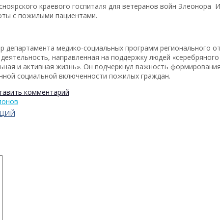
асноярского краевого госпиталя для ветеранов войн Элеонора 
оты с пожилыми пациентами.
р департамента медико-социальных программ регионального от
 деятельность, направленная на поддержку людей «серебряного
ьная и активная жизнь». Он подчеркнул важность формировани
нной социальной включенности пожилых граждан.
тавить комментарий
лонов
АЦИЙ