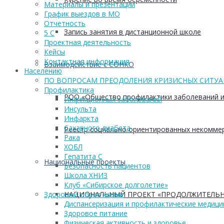
Материалы и презентации
График выездов в МО
Отчетность
Запись занятия в дистанционной школе
5 С
Проектная деятельность
Кейсы
Контактная информация
Взаимодействие с СОНКО
Населению
ПО ВОПРОСАМ ПРЕОДОЛЕНИЯ КРИЗИСНЫХ СИТУ
Профилактика
РОО «Общество профилактики заболеваний и
Инфекционных заболеваний
Инсульта
Инфаркта
Сахарного диабета
Реестр социально ориентированных некоммер
Рака
ХОБЛ
Гепатита С
Национальные проекты
Безопасность пациентов
Школа ХНИЗ
Клуб «Сибирское долголетие»
НАЦИОНАЛЬНЫЙ ПРОЕКТ «ПРОДОЛЖИТЕЛЬН
Здоровый образ жизни
Диспансеризация и профилактические медици
Здоровое питание
Физическая активность и здоровье