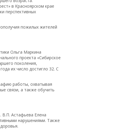
ршего возраста.
ест» в Красноярском крае
ки перспективных
агополучия пожилых жителей
тики Ольга Маркина
онального проекта «Сибирское
аршего поколения,
года их число достигло 32. С
графию работы, охватывая
ые связи, а также обучить
 В.П. Астафьева Елена
итивными нарушениями. Также
здоровья.