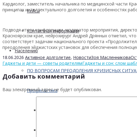
Кардиолог, заместитель начальника по медицинской части Кр
принципах интеллектуального долголетия и особенностях раб
Кейсы
Подводя итоги конференции, модератор мероприятия, директо
Контактная информация
Красноярском крае, нейрохирург Андрей Дрянных отметил, что
соответствует задачам национального проекта «Продолжител
преодоления эйджистских установок для обеспечения полноце
Населению
18.06.2026
Активное долголетие
,
Новости
Зоя Масленникова
Ос
Гаджеты и дети — советы родителям
Гаджеты и сон: слом шаб
ПО ВОПРОСАМ ПРЕОДОЛЕНИЯ КРИЗИСНЫХ СИТУ
Добавить комментарий
Ваш электронный адрес не будет опубликован.
Профилактика
Инфекционных заболеваний
Инсульта