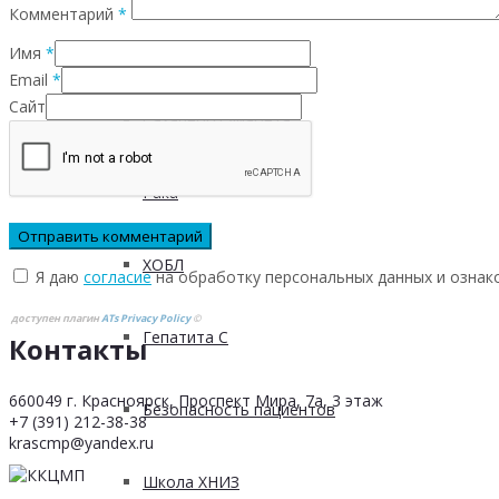
Комментарий
*
Инфаркта
Имя
*
Email
*
Сайт
Сахарного диабета
Рака
ХОБЛ
Я даю
согласие
на обработку персональных данных и ознак
доступен плагин
ATs Privacy Policy
©
Гепатита С
Контакты
660049 г. Красноярск, Проспект Мира, 7а, 3 этаж
Безопасность пациентов
+7 (391) 212-38-38
krascmp@yandex.ru
Школа ХНИЗ