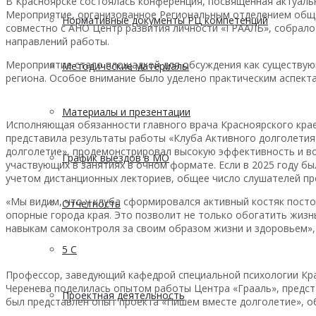
В Красноярске состоялась конференция, посвященная актуаль
Мероприятие, организованное Региональным отделением обще
Нормативные документы РЦ компетенций
совместно с АНО Центр развития личности «ГРААЛЬ», собрало
направлений работы.
Мероприятие стало площадкой для обсуждения как существующ
Методические материалы
региона. Особое внимание было уделено практическим аспект
Материалы и презентации
Исполняющая обязанности главного врача Красноярского кра
представила результаты работы «Клуба Активного долголетия»
долголетие», продемонстрировал высокую эффективность и во
График выездов в МО
участвующих в занятиях в очном формате. Если в 2025 году бы
учетом дистанционных лекториев, общее число слушателей пр
«Мы видим, что у клуба сформировался активный костяк пост
Отчетность
опорные города края. Это позволит не только обогатить жизн
навыкам самоконтроля за своим образом жизни и здоровьем»,
5 С
Профессор, заведующий кафедрой специальной психологии Крас
Черенева поделилась опытом работы Центра «Грааль», предст
Проектная деятельность
был представлен опыт проекта «Пишем вместе долголетие», о