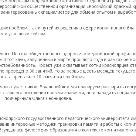
ным вопросам поддержания когнитивного здоровья граждан ста
российской общественной организации «Российский Красный Кр
 заинтересованных специалистов для обмена опытом и выработ
их проблем, так и путей их решения в сфере когнитивного бл
ам и успешным кейсам.
евого Центра общественного здоровья и медицинской профилак
. Этот клуб, запущенный в марте прошлого года в рамках реги
стребованность. Проект уже охватывает сотни красноярцев ст
ло проведено 30 занятий, то за первые шесть месяцев текущего 
оекта превысило 10 тысяч жителей края.
оянных участников. В дальнейшем мы планируем расширять гео
ь старшего поколения новыми знаниями, но и наладить социальн
 – подчеркнула Ольга Леонидовна.
ноярского государственного педагогического университета им.
авив интересные методики тренировки памяти и работы с когн
бсуждалась философия образования в контексте когнитивного 