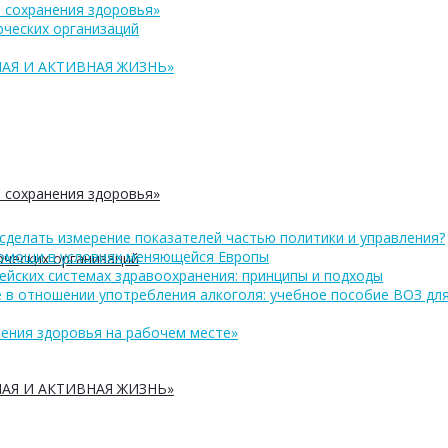
 сохранения здоровья»
ческих организаций
АЯ И АКТИВНАЯ ЖИЗНЬ»
 сохранения здоровья»
сделать измерение показателей частью политики и управления?
помощи в условиях меняющейся Европы
ческих организаций
ейских системах здравоохранения: принципы и подходы
 в отношении употребления алкоголя: учебное пособие ВОЗ дл
ения здоровья на рабочем месте»
АЯ И АКТИВНАЯ ЖИЗНЬ»