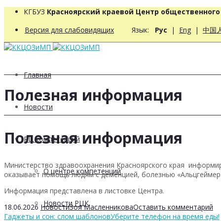
КГБУЗ
Красноярский краевой Центр общественног
Версия для слабовидящих
Язык:
Рус
|
Eng
|
中国
Главная
Полезная информация
Новости
Полезная информация
РЦ компетенций
Министерство здравоохранения Красноярского края информир
О центре компетенций
оказывает помощь людям с деменцией, болезнью «Альцгеймера
Информация представлена в листовке Центра.
Новости РЦК
18.06.2026
Новости
Зоя Масленникова
Оставить комментарий
Гаджеты и сон: слом шаблонов
Уберите телефон на время еды!