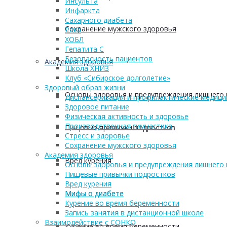
Инсульта
Инфаркта
Сахарного диабета
Сохранение мужского здоровья
Рака
ХОБЛ
Гепатита С
Безопасность пациентов
Академия здоровья
Школа ХНИЗ
Клуб «Сибирское долголетие»
Здоровый образ жизни
Основы здоровья и предупреждения лишнего 
Диспансеризация и профилактические медици
Здоровое питание
Физическая активность и здоровье
Производственная гимнастика
Пищевые привычки подростков
Стресс и здоровье
Сохранение мужского здоровья
Академия здоровья
Вред курения
Основы здоровья и предупреждения лишнего 
Пищевые привычки подростков
Вред курения
Мифы о диабете
Мифы о диабете
Курение во время беременности
Запись занятия в дистанционной школе
Взаимодействие с СОНКО
Курение во время беременности