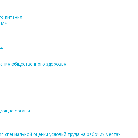
о питания
ПМ»
ры
ения общественного здоровья
рующие органы
ия специальной оценки условий труда на рабочих местах