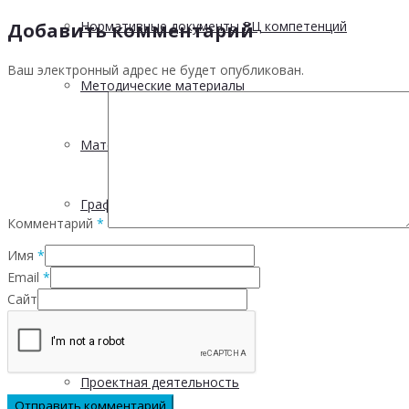
Нормативные документы РЦ компетенций
Добавить комментарий
Ваш электронный адрес не будет опубликован.
Методические материалы
Материалы и презентации
График выездов в МО
Комментарий
*
Имя
*
Отчетность
Email
*
Сайт
5 С
Проектная деятельность