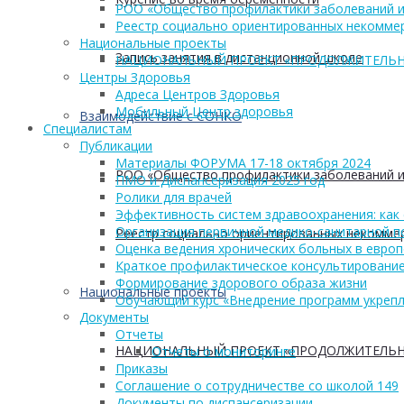
РОО «Общество профилактики заболеваний и
Реестр социально ориентированных некоммер
Национальные проекты
Запись занятия в дистанционной школе
НАЦИОНАЛЬНЫЙ ПРОЕКТ «ПРОДОЛЖИТЕЛЬН
Центры Здоровья
Адреса Центров Здоровья
Мобильный Центр здоровья
Взаимодействие с СОНКО
Cпециалистам
Публикации
Материалы ФОРУМА 17-18 октября 2024
РОО «Общество профилактики заболеваний и
ПМО и Диспансеризация 2025 год
Ролики для врачей
Эффективность систем здравоохранения: как 
Организация первичной медико-санитарной 
Реестр социально ориентированных некоммер
Оценка ведения хронических больных в европ
Краткое профилактическое консультирование
Формирование здорового образа жизни
Национальные проекты
Обучающий курс «Внедрение программ укрепл
Документы
Отчеты
НАЦИОНАЛЬНЫЙ ПРОЕКТ «ПРОДОЛЖИТЕЛЬН
Отчеты о мониторинге
Приказы
Соглашение о сотрудничестве со школой 149
Документы по диспансеризации