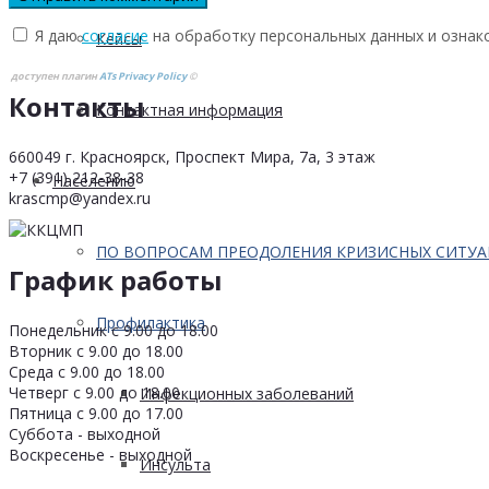
Я даю
согласие
на обработку персональных данных и ознак
Кейсы
доступен плагин
ATs Privacy Policy
©
Контакты
Контактная информация
660049 г. Красноярск, Проспект Мира, 7а, 3 этаж
+7 (391) 212-38-38
Населению
krascmp@yandex.ru
ПО ВОПРОСАМ ПРЕОДОЛЕНИЯ КРИЗИСНЫХ СИТУ
График работы
Профилактика
Понедельник с 9.00 до 18.00
Вторник с 9.00 до 18.00
Среда с 9.00 до 18.00
Четверг с 9.00 до 18.00
Инфекционных заболеваний
Пятница с 9.00 до 17.00
Суббота - выходной
Воскресенье - выходной
Инсульта