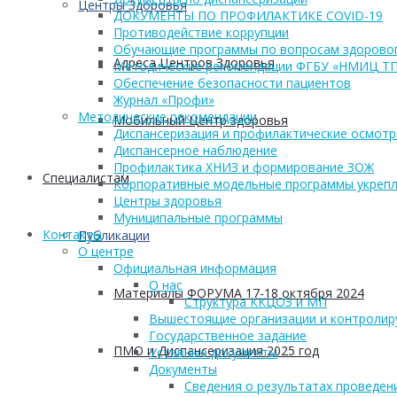
Центры Здоровья
ДОКУМЕНТЫ ПО ПРОФИЛАКТИКЕ COVID-19
Противодействие коррупции
Обучающие программы по вопросам здоровог
Адреса Центров Здоровья
Методические рекомендации ФГБУ «НМИЦ Т
Обеспечение безопасности пациентов
Журнал «Профи»
Методические рекомендации
Мобильный Центр здоровья
Диспансеризация и профилактические осмот
Диспансерное наблюдение
Профилактика ХНИЗ и формирование ЗОЖ
Cпециалистам
Корпоративные модельные программы укрепл
Центры здоровья
Муниципальные программы
Контакты
Публикации
О центре
Официальная информация
О нас
Материалы ФОРУМА 17-18 октября 2024
Структура ККЦОЗ и МП
Вышестоящие организации и контроли
Государственное задание
ПМО и Диспансеризация 2025 год
Уставные документы
Документы
Сведения о результатах проведен