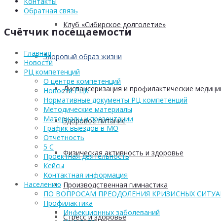
Контакты
Обратная связь
Клуб «Сибирское долголетие»
Счётчик посещаемости
Главная
Здоровый образ жизни
Новости
РЦ компетенций
О центре компетенций
Диспансеризация и профилактические медици
Новости РЦК
Нормативные документы РЦ компетенций
Методические материалы
Материалы и презентации
Здоровое питание
График выездов в МО
Отчетность
5 С
Физическая активность и здоровье
Проектная деятельность
Кейсы
Контактная информация
Населению
Производственная гимнастика
ПО ВОПРОСАМ ПРЕОДОЛЕНИЯ КРИЗИСНЫХ СИТУ
Профилактика
Инфекционных заболеваний
Стресс и здоровье