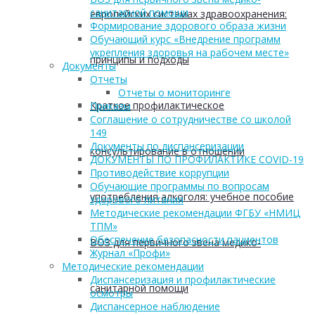
санитарной помощи
европейских системах здравоохранения:
Формирование здорового образа жизни
Обучающий курс «Внедрение программ
укрепления здоровья на рабочем месте»
принципы и подходы
Документы
Отчеты
Отчеты о мониторинге
Краткое профилактическое
Приказы
Соглашение о сотрудничестве со школой
149
Документы по диспансеризации
консультирование в отношении
ДОКУМЕНТЫ ПО ПРОФИЛАКТИКЕ COVID-19
Противодействие коррупции
Обучающие программы по вопросам
употребления алкоголя: учебное пособие
здорового питания
Методические рекомендации ФГБУ «НМИЦ
ТПМ»
Обеспечение безопасности пациентов
ВОЗ для первичного звена медико-
Журнал «Профи»
Методические рекомендации
Диспансеризация и профилактические
санитарной помощи
осмотры
Диспансерное наблюдение