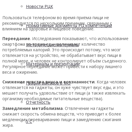
Новости РЦК
Пользоваться телефоном во время приёма пищи не
рекомендуется по нескольким причинам, связанным с
Нормативные документы РЦ компетенций
влиянием на здоровье и пищевое поведение.
Переедание
. Исследования показывают, что использование
смартфона во время еды увеличивает количество
Методические материалы
потребляемых калорий. Это происходит потому, что мозг
отвлекается на устройство, не обрабатывает вкус пищи в
полной мере, и человек не контролирует объём съеденного.
Материалы и презентации
Регулярное переедание может привести к набору лишнего
веса и ожирению.
Снижение чувства вкуса и осознанности
. Когда человек
График выездов в МО
отвлекается на гаджеты, он хуже чувствует вкус еды, и это
мешает получать удовольствие от пищи (а также извлекать
организму необходимые питательные вещества).
Отчетность
Замедление метаболизма
. Отвлечение на гаджеты
снижает скорость обмена веществ, что приводит к более
медленному перевариванию пищи и замедлению сжигания
5 С
жира.