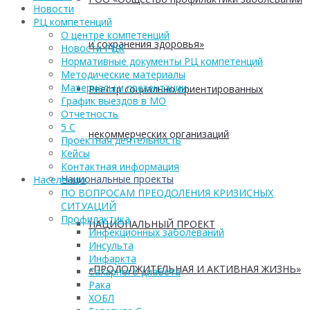
Новости
РЦ компетенций
О центре компетенций
и сохранения здоровья»
Новости РЦК
Нормативные документы РЦ компетенций
Методические материалы
Материалы и презентации
Реестр социально ориентированных
График выездов в МО
Отчетность
5 С
некоммерческих организаций
Проектная деятельность
Кейсы
Контактная информация
Национальные проекты
Населению
ПО ВОПРОСАМ ПРЕОДОЛЕНИЯ КРИЗИСНЫХ
СИТУАЦИЙ
Профилактика
НАЦИОНАЛЬНЫЙ ПРОЕКТ
Инфекционных заболеваний
Инсульта
Инфаркта
«ПРОДОЛЖИТЕЛЬНАЯ И АКТИВНАЯ ЖИЗНЬ»
Сахарного диабета
Рака
ХОБЛ