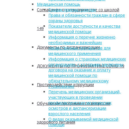
Медицинская помощь
Соглашение о сотрудничестве со школой
График приема граждан
Права и обязанности граждан в сфере
охраны здоровья
Показатели доступности и качества
149
медицинской помощи
Информация о перечне жизненно
необходимых и важнейших
Документы по диспансеризации
лекарственных препаратов для
медицинского применения
Информация о страховых медицинских
организациях, с которыми заключены
ДОКУМЕНТЫ ПО ПРОФИЛАКТИКЕ COVID-19
договора на оказание и оплату
медицинской помощи по
обязательному медицинскому
Противодействие коррупции
страхованию
Перечень медицинских организаций,
участвующих в проведении
профилактических медицинских
Обучающие программы по вопросам
осмотров и диспансеризации
взрослого населения
О видах оказываемой медицинской
здорового питания
помощи