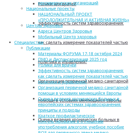
некоммерческих организаций
Ролики для врачей
Национальные проекты
НАЦИОНАЛЬНЫЙ ПРОЕКТ
«ПРОДОЛЖИТЕЛЬНАЯ И АКТИВНАЯ ЖИЗНЬ»
Эффективность систем здравоохранения:
Центры Здоровья
Адреса Центров Здоровья
Мобильный Центр здоровья
как сделать измерение показателей частью
Cпециалистам
Публикации
Материалы ФОРУМА 17-18 октября 2024
ПМО и Диспансеризация 2025 год
политики и управления?
Ролики для врачей
Эффективность систем здравоохранения:
как сделать измерение показателей частью
Организация первичной медико-санитарной
политики и управления?
Организация первичной медико-санитарной
помощи в условиях меняющейся Европы
Оценка ведения хронических больных в
помощи в условиях меняющейся Европы
европейских системах здравоохранения:
принципы и подходы
Краткое профилактическое
Оценка ведения хронических больных в
консультирование в отношении
употребления алкоголя: учебное пособие
ВОЗ для первичного звена медико-