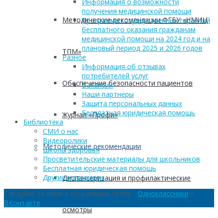
Информация о возможности
получения медицинской помощи
Методические рекомендации ФГБУ «НМИЦ
Программа государственных гарантий
бесплатного оказания гражданам
медицинской помощи на 2024 год и на
плановый период 2025 и 2026 годов
ТПМ»
Разное
Информация об отзывах
потребителей услуг
Обеспечение безопасности пациентов
Вакансии
Наши партнеры
Защита персональных данных
Бесплатная юридическая помощь
Журнал «Профи»
Библиотека
СМИ о нас
Видеоролики
Методические рекомендации
Школы здоровья
Просветительские материалы для школьников
Бесплатная юридическая помощь
Другие материалы
Диспансеризация и профилактические
Следуйте за нами в социальных сетях:
Одноклассники
и
ВКонтакте
осмотры