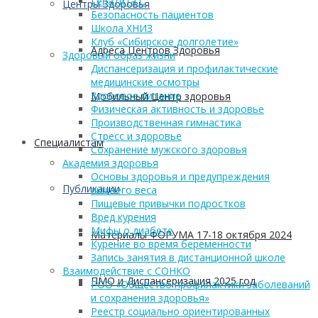
Гепатита С
Центры Здоровья
Безопасность пациентов
Школа ХНИЗ
Клуб «Сибирское долголетие»
Адреса Центров Здоровья
Здоровый образ жизни
Диспансеризация и профилактические
медицинские осмотры
Здоровое питание
Мобильный Центр здоровья
Физическая активность и здоровье
Производственная гимнастика
Стресс и здоровье
Cпециалистам
Сохранение мужского здоровья
Академия здоровья
Основы здоровья и предупреждения
Публикации
лишнего веса
Пищевые привычки подростков
Вред курения
Мифы о диабете
Материалы ФОРУМА 17-18 октября 2024
Курение во время беременности
Запись занятия в дистанционной школе
Взаимодействие с СОНКО
ПМО и Диспансеризация 2025 год
РОО «Общество профилактики заболеваний
и сохранения здоровья»
Реестр социально ориентированных