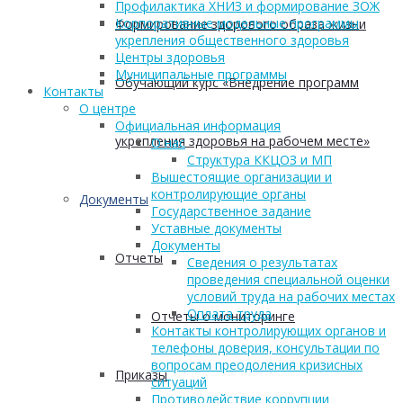
Профилактика ХНИЗ и формирование ЗОЖ
Корпоративные модельные программы
Формирование здорового образа жизни
укрепления общественного здоровья
Центры здоровья
Муниципальные программы
Обучающий курс «Внедрение программ
Контакты
О центре
Официальная информация
укрепления здоровья на рабочем месте»
О нас
Структура ККЦОЗ и МП
Вышестоящие организации и
контролирующие органы
Документы
Государственное задание
Уставные документы
Документы
Отчеты
Сведения о результатах
проведения специальной оценки
условий труда на рабочих местах
Оплата труда
Отчеты о мониторинге
Контакты контролирующих органов и
телефоны доверия, консультации по
вопросам преодоления кризисных
Приказы
ситуаций
Противодействие коррупции