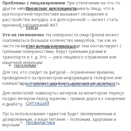
Проблемы с пищеварением
. При отвлечении на что-то
другое человек может хуже пережёвывать пищу, что в
Проектная деятельность
краткосрочной перспективе вызывает несварение и
расстройства желудка, а в долгосрочной — может стать
причиной заболеваний ЖКТ.
Кейсы
Это не гигиенично
. На поверхности смартфонов может
скапливаться большое количество микробов, так как их
часто не чистят и кладут в местах, где они контактируют с
Контактная информация
грязными поверхностями, берут грязными руками в
транспорте и т. д. Это — риск пищевого отравления или
кишечной инфекции.
Населению
Для тех, кто следит за фигурой – ограничение времени,
проведенного за просмотром информации в телефоне или
компьютере, позволит увеличить физическую активность.
ПО ВОПРОСАМ ПРЕОДОЛЕНИЯ КРИЗИСНЫХ
Для любителей «зависнуть» вечером за монитором: перекус
поздно вечером перед экраном – прямая дорога к ожирению
СИТУАЦИЙ
и диабету.
Пусть использование гаджетов будет своевременным и
дозированным, а ваше питание – полезным, здоровым и
Профилактика
вкусным!