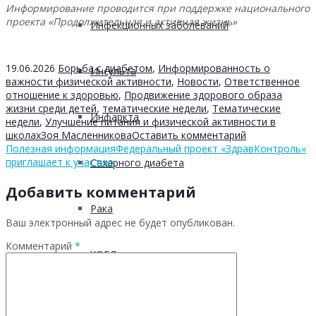
Информирование проводится при поддержке национального
проекта «Продолжительная и активная жизнь»
Инфекционных заболеваний
19.06.2026
Борьба с диабетом
,
Информированность о
Инсульта
важности физической активности
,
Новости
,
Ответственное
отношение к здоровью
,
Продвижение здорового образа
жизни среди детей
,
тематические недели
,
Тематические
Инфаркта
недели
,
Улучшение питания и физической активности в
школах
Зоя Масленникова
Оставить комментарий
Полезная информация
Федеральный проект «ЗдравКонтроль»
приглашает к участию.
Сахарного диабета
Добавить комментарий
Рака
Ваш электронный адрес не будет опубликован.
Комментарий
*
ХОБЛ
Гепатита С