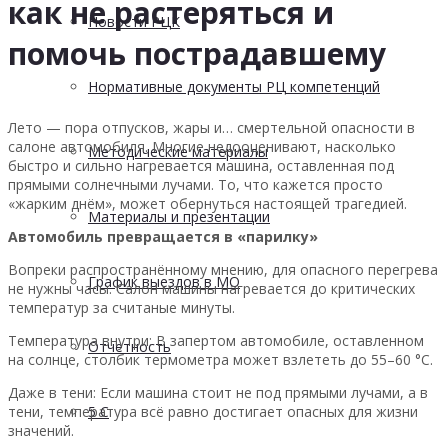
как не растеряться и
Новости РЦК
помочь пострадавшему
Нормативные документы РЦ компетенций
Лето — пора отпусков, жары и… смертельной опасности в
салоне автомобиля. Многие недооценивают, насколько
Методические материалы
быстро и сильно нагревается машина, оставленная под
прямыми солнечными лучами. То, что кажется просто
«жарким днём», может обернуться настоящей трагедией.
Материалы и презентации
Автомобиль превращается в «парилку»
Вопреки распространённому мнению, для опасного перегрева
График выездов в МО
не нужны часы. Салон машины нагревается до критических
температур за считаные минуты.
Температура внутри: В запертом автомобиле, оставленном
Отчетность
на солнце, столбик термометра может взлететь до 55–60 °C.
Даже в тени: Если машина стоит не под прямыми лучами, а в
тени, температура всё равно достигает опасных для жизни
5 С
значений.