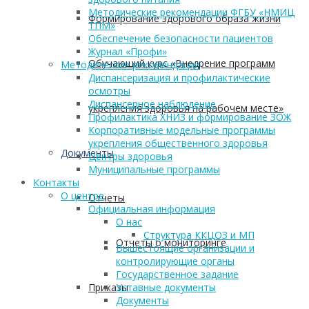
Методические рекомендации ФГБУ «НМИЦ
Формирование здорового образа жизни
ТПМ»
Обеспечение безопасности пациентов
Журнал «Профи»
Обучающий курс «Внедрение программ
Методические рекомендации
Диспансеризация и профилактические
осмотры
Диспансерное наблюдение
укрепления здоровья на рабочем месте»
Профилактика ХНИЗ и формирование ЗОЖ
Корпоративные модельные программы
укрепления общественного здоровья
Документы
Центры здоровья
Муниципальные программы
Контакты
О центре
Отчеты
Официальная информация
О нас
Структура ККЦОЗ и МП
Отчеты о мониторинге
Вышестоящие организации и
контролирующие органы
Государственное задание
Приказы
Уставные документы
Документы