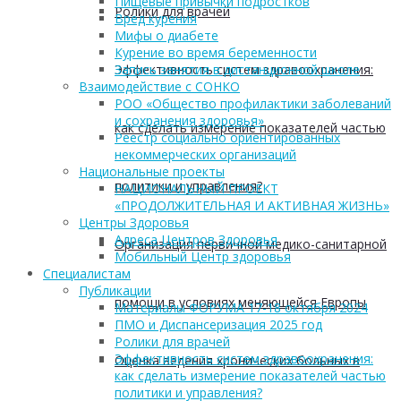
Пищевые привычки подростков
Ролики для врачей
Вред курения
Мифы о диабете
Курение во время беременности
Эффективность систем здравоохранения:
Запись занятия в дистанционной школе
Взаимодействие с СОНКО
РОО «Общество профилактики заболеваний
и сохранения здоровья»
как сделать измерение показателей частью
Реестр социально ориентированных
некоммерческих организаций
Национальные проекты
политики и управления?
НАЦИОНАЛЬНЫЙ ПРОЕКТ
«ПРОДОЛЖИТЕЛЬНАЯ И АКТИВНАЯ ЖИЗНЬ»
Центры Здоровья
Адреса Центров Здоровья
Организация первичной медико-санитарной
Мобильный Центр здоровья
Cпециалистам
Публикации
помощи в условиях меняющейся Европы
Материалы ФОРУМА 17-18 октября 2024
ПМО и Диспансеризация 2025 год
Ролики для врачей
Эффективность систем здравоохранения:
Оценка ведения хронических больных в
как сделать измерение показателей частью
политики и управления?