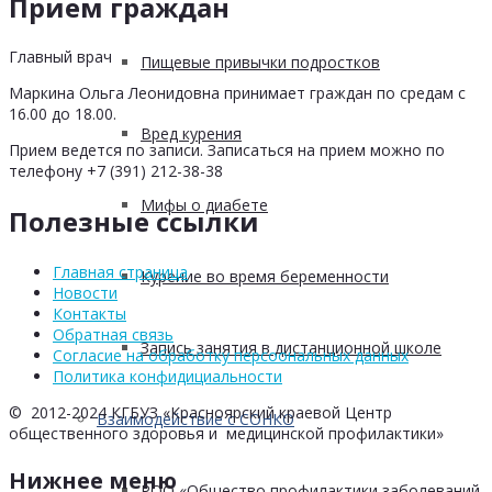
Прием граждан
Главный врач
Пищевые привычки подростков
Маркина Ольга Леонидовна принимает граждан по средам с
16.00 до 18.00.
Вред курения
Прием ведется по записи. Записаться на прием можно по
телефону +7 (391) 212-38-38
Мифы о диабете
Полезные ссылки
Главная страница
Курение во время беременности
Новости
Контакты
Обратная связь
Запись занятия в дистанционной школе
Согласие на обработку персоональных данных
Политика конфидициальности
© 2012-2024 КГБУЗ «Красноярский краевой Центр
Взаимодействие с СОНКО
общественного здоровья и медицинской профилактики»
Нижнее меню
РОО «Общество профилактики заболеваний