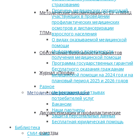
страхованию
Перечень медицинских организаций,
Методические рекомендации ФГБУ «НМИЦ
участвующих в проведении
профилактических медицинских
осмотров и диспансеризации
ТПМ»
взрослого населения
О видах оказываемой медицинской
помощи
Информация о возможности
Обеспечение безопасности пациентов
получения медицинской помощи
Программа государственных гарантий
бесплатного оказания гражданам
Журнал «Профи»
медицинской помощи на 2024 год и на
плановый период 2025 и 2026 годов
Разное
Информация об отзывах
Методические рекомендации
потребителей услуг
Вакансии
Наши партнеры
Диспансеризация и профилактические
Защита персональных данных
Бесплатная юридическая помощь
Библиотека
осмотры
СМИ о нас