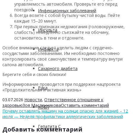
управляемость автомобиля. Проверьте его перед
поездкой.
Инфекционных заболеваний
Всегда возите с собой бутылку чистой воды. Пейте
каждые 15–20 минут.
При первых признаках недомогания (головокружение,
Инсульта
слабость) немедленно съезжайте на обочину,
остановитесь в тени и отдохните.
Особое внимание следует уделить людям с сердечно-
Инфаркта
сосудистыми заболеваниями. Им необходимо постоянно
контролировать своё самочувствие и температуру внутри
салона автомобиля.
Сахарного диабета
Берегите себя и своих близких!
Информирование проводится при поддержке нацпроекта
Рака
«Продолжительная и активная жизнь»
03.07.2026
Новости
,
Ответственное отношение к
здоровью
Зоя Масленникова
Оставить комментарий
ХОБЛ
Почему оставлять машину на солнце опасно для жизни
6 – 12
июля — Неделя профилактики аллергических заболеваний
Гепатита С
Добавить комментарий