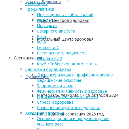
Центры Здоровья
СИТУАЦИЙ
Профилактика
Инфекционных заболеваний
Инсульта
Адреса Центров Здоровья
Инфаркта
Сахарного диабета
Рака
Мобильный Центр здоровья
ХОБЛ
Гепатита С
Безопасность пациентов
Cпециалистам
Школа ХНИЗ
Клуб «Сибирское долголетие»
Здоровый образ жизни
Диспансеризация и профилактические
Публикации
медицинские осмотры
Здоровое питание
Физическая активность и здоровье
Материалы ФОРУМА 17-18 октября 2024
Производственная гимнастика
Стресс и здоровье
Сохранение мужского здоровья
Академия здоровья
ПМО и Диспансеризация 2025 год
Основы здоровья и предупреждения
лишнего веса