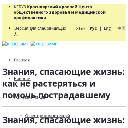
КГБУЗ
Красноярский краевой Центр
общественного здоровья и медицинской
профилактики
Версия для слабовидящих
Язык:
Рус
|
Eng
|
中国
人
Главная
Знания, спасающие жизнь:
Новости
как не растеряться и
помочь пострадавшему
РЦ компетенций
О центре компетенций
Знания, спасающие жизнь: