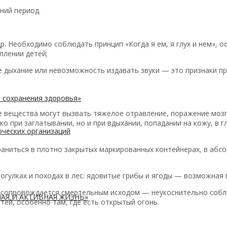
ний период.
. Необходимо соблюдать принцип «Когда я ем, я глух и нем», ос
плении детей;
е дыхание или невозможность издавать звуки — это признаки пр
 сохранения здоровья»
 вещества могут вызвать тяжелое отравление, поражение мозга
 при заглатывании, но и при вдыхании, попадании на кожу, в г
ческих организаций
аниться в плотно закрытых маркированных контейнерах, в абс
рогулках и походах в лес: ядовитые грибы и ягоды — возможная
ко сопровождается смертельным исходом — неукоснительно соб
АЯ И АКТИВНАЯ ЖИЗНЬ»
ей, особенно там, где есть открытый огонь.