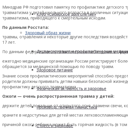
Минздрав РФ подготовил памятку по профилактике детского 
травматизма у детей школьного возраста в различных ситуаци
Клуб «Сибирское долголетие»
травматизма, приводящего к смертельным исходам.
По данным Росстата:
Здоровый образ жизни
травмы, отравления и некоторые другие последствия воздейст
17 лет.
Диспансеризация и профилактические медици
По данным федерального статистического наблюдения в сфере
ежегодно медицинские организации России регистрируют более
обращается за медицинской помощью по поводу травм.
Здоровое питание
Знание основ профилактических мероприятий способно предот
родители должны прививать детям навыки безопасной жизнед
профилактику детского травматизма.
Физическая активность и здоровье
Ожоги — очень распространенная травма у детей:
держите детей подальше от открытого огня, пламени свечи, ко
Производственная гимнастика
храните в недоступных для детей местах легковоспламеняющиес
причиной ожога ребенка может быть горячая жидкость (в том 
Стресс и здоровье