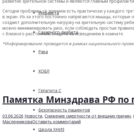
развитие зрительной системы и являются главным профилакти
Сегодня проблемы со зрением есть практически у каждого тре
Инфаркта
в экран. Из-за этого постоянно напрягаются мышцы, которые 
создают дополнительную нагрузку на зрительную систему ребе
можно минимизировать риск, если соблюдать простые правила:
Сахарного диабета
с близкого расстояния, следить за освещением в комнате.
*Информирование проводится в рамках национального проек
Рака
ХОБЛ
Гепатита С
Памятка Минздрава РФ по 
Безопасность пациентов
03.06.2026
Новости
,
Снижение смертности от внешних причин
,
Масленникова
Оставить комментарий
Школа ХНИЗ