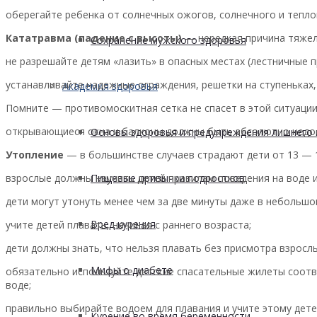
оберегайте ребенка от солнечных ожогов, солнечного и тепло
Кататравма (падение с высоты)
— нередкая причина тяжел
Сохранение мужского здоровья
не разрешайте детям «лазить» в опасных местах (лестничные пр
устанавливайте надежные ограждения, решетки на ступеньках, 
Академия здоровья
Помните — противомоскитная сетка не спасет в этой ситуаци
открывающиеся окна и балконы должны быть абсолютно недо
Основы здоровья и предупреждения лишнего 
Утопление
— в большинстве случаев страдают дети от 13 — 1
взрослые должны научить детей правилам поведения на воде и
Пищевые привычки подростков
дети могут утонуть менее чем за две минуты даже в небольшо
Вред курения
учите детей плавать, начиная с раннего возраста;
дети должны знать, что нельзя плавать без присмотра взрослы
Мифы о диабете
обязательно используйте детские спасательные жилеты соотв
воде;
правильно выбирайте водоем для плавания и учите этому дете
Курение во время беременности