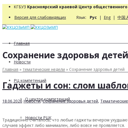
КГБУЗ
Красноярский краевой Центр общественног
Версия для слабовидящих
Язык:
Рус
|
Eng
|
中国
Главная
Сохранение здоровья дете
Новости
Главная
»
тематические недели
»
Сохранение здоровья детей
РЦ компетенций
Гаджеты и сон: слом шабло
О центре компетенций
18.06.2026
Новости
,
Сохранение здоровья детей
,
Тематические
Новости РЦК
Традиционно считалось, что любые гаджеты вечером ухудшают 
случаев эффект либо минимален, либо вовсе не проявляется.