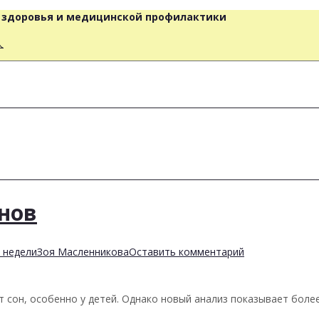
о здоровья и медицинской профилактики
人
й
нов
 недели
Зоя Масленникова
Оставить комментарий
сон, особенно у детей. Однако новый анализ показывает более