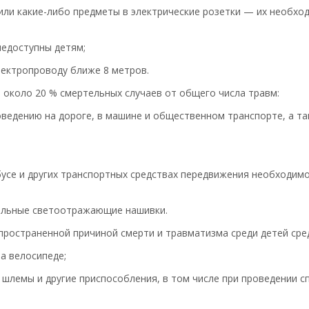
 или какие-либо предметы в электрические розетки — их необх
недоступны детям;
лектропроводу ближе 8 метров.
около 20 % смертельных случаев от общего числа травм:
оведению на дороге, в машине и общественном транспорте, а т
бусе и других транспортных средствах передвижения необходим
иальные светоотражающие нашивки.
ространенной причиной смерти и травматизма среди детей сред
а велосипеде;
шлемы и другие приспособления, в том числе при проведении с