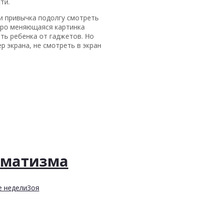
ти.
 и привычка подолгу смотреть
стро меняющаяся картинка
ть ребенка от гаджетов. Но
 экрана, не смотреть в экран
вматизма
е недели
Зоя