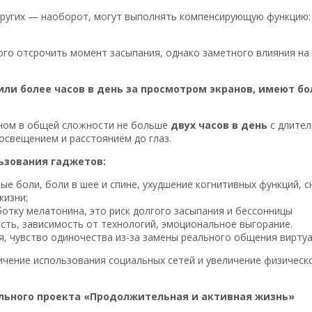
других — наоборот, могут выполнять компенсирующую функцию: 
ого отсрочить момент засыпания, однако заметного влияния на
 или более часов в день за просмотром экранов, имеют б
ном в общей сложности не больше
двух часов в день
с длите
освещением и расстоянием до глаз.
ьзования гаджетов:
ные боли, боли в шее и спине, ухудшение когнитивных функций, 
жизни;
отку мелатонина, это риск долгого засыпания и бессонницы
ть, зависимость от технологий, эмоциональное выгорание.
, чувство одиночества из-за замены реального общения вирту
чение использования социальных сетей и увеличение физическо
ьного проекта «Продолжительная и активная жизнь»