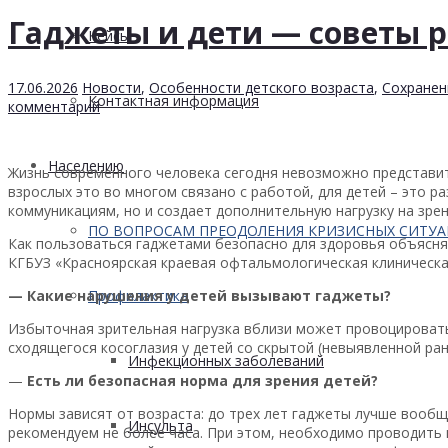
Гаджеты и дети — советы 
Кейсы
17.06.2026
Новости
,
Особенности детского возраста
,
Сохранен
Контактная информация
комментарий
Населению
Жизнь современного человека сегодня невозможно представи
взрослых это во многом связано с работой, для детей – это 
коммуникациям, но и создает дополнительную нагрузку на зрен
ПО ВОПРОСАМ ПРЕОДОЛЕНИЯ КРИЗИСНЫХ СИТУ
Как пользоваться гаджетами безопасно для здоровья объясня
КГБУЗ «Красноярская краевая офтальмологическая клиническая
— Какие нарушения у детей вызывают гаджеты?
Профилактика
Избыточная зрительная нагрузка вблизи может провоцировать
сходящегося косоглазия у детей со скрытой (невыявленной ран
Инфекционных заболеваний
—
Есть ли безопасная норма для зрения детей?
Нормы зависят от возраста: до трех лет гаджеты лучше вообщ
Инсульта
рекомендуем не более часа. При этом, необходимо проводить н