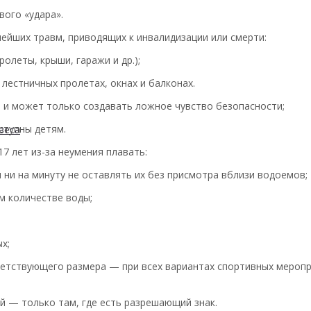
вого «удара».
ейших травм, приводящих к инвалидизации или смерти:
олеты, крыши, гаражи и др.);
лестничных пролетах, окнах и балконах.
и и может только создавать ложное чувство безопасности;
ступны детям.
веса
7 лет из-за неумения плавать:
 ни на минуту не оставлять их без присмотра вблизи водоемов;
м количестве воды;
х;
етствующего размера — при всех вариантах спортивных меропр
й — только там, где есть разрешающий знак.