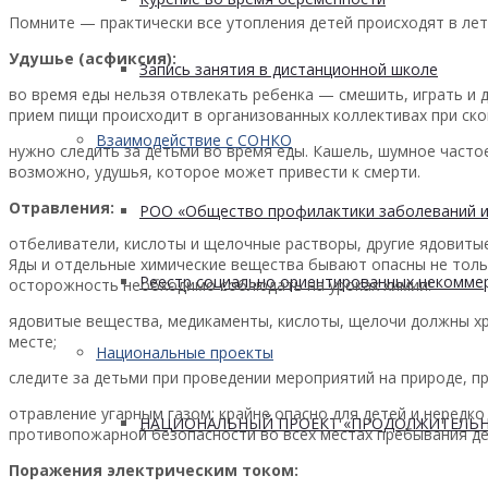
Помните — практически все утопления детей происходят в лет
Удушье (асфиксия):
Запись занятия в дистанционной школе
во время еды нельзя отвлекать ребенка — смешить, играть и др
прием пищи происходит в организованных коллективах при ско
Взаимодействие с СОНКО
нужно следить за детьми во время еды. Кашель, шумное часто
возможно, удушья, которое может привести к смерти.
Отравления:
РОО «Общество профилактики заболеваний и
отбеливатели, кислоты и щелочные растворы, другие ядовитые
Яды и отдельные химические вещества бывают опасны не только
Реестр социально ориентированных некоммер
осторожность необходимо соблюдать на уроках химии!
ядовитые вещества, медикаменты, кислоты, щелочи должны хр
месте;
Национальные проекты
следите за детьми при проведении мероприятий на природе, п
отравление угарным газом: крайне опасно для детей и неред
НАЦИОНАЛЬНЫЙ ПРОЕКТ «ПРОДОЛЖИТЕЛЬН
противопожарной безопасности во всех местах пребывания дет
Поражения электрическим током: