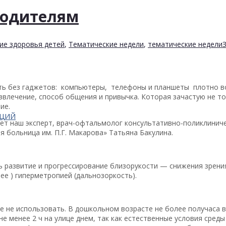
родителям
ие здоровья детей
,
Тематические недели
,
тематические недели
ть без гаджетов: компьютеры, телефоны и планшеты плотно во
развлечение, способ общения и привычка. Которая зачастую не 
ие.
АЦИЙ
ет наш эксперт, врач-офтальмолог консультативно-поликлиниче
 больница им. П.Г. Макарова» Татьяна Бакулина.
 развитие и прогрессирование близорукости — снижения зрения
ее ) гиперметропией (дальнозоркость).
е не использовать. В дошкольном возрасте не более получаса в
е менее 2 ч на улице днем, так как естественные условия сред