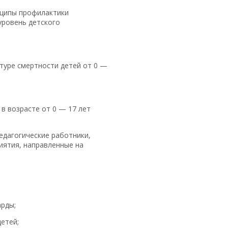
нципы профилактики
уровень детского
ктуре смертности детей от 0 —
в возрасте от 0 — 17 лет
едагогические работники,
иятия, направленные на
арды;
етей;