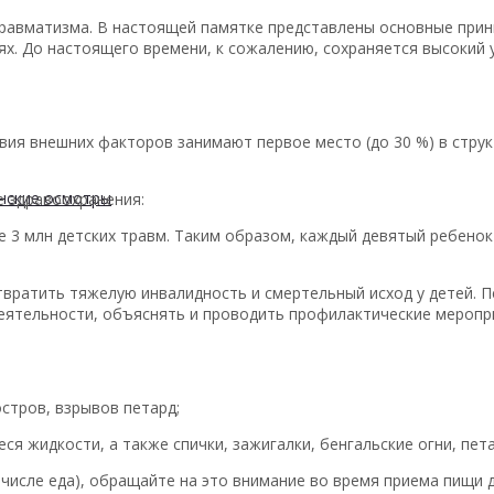
травматизма. В настоящей памятке представлены основные при
ях. До настоящего времени, к сожалению, сохраняется высокий 
вия внешних факторов занимают первое место (до 30 %) в стру
нские осмотры
 здравоохранения:
 3 млн детских травм. Таким образом, каждый девятый ребенок 
вратить тяжелую инвалидность и смертельный исход у детей. П
еятельности, объяснять и проводить профилактические меропр
стров, взрывов петард;
я жидкости, а также спички, зажигалки, бенгальские огни, пет
числе еда), обращайте на это внимание во время приема пищи д