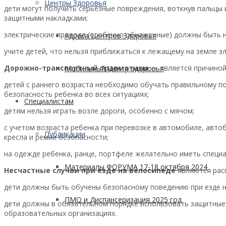
Центры Здоровья
дети могут получить серьезные повреждения, воткнув пальцы
защитными накладками;
электрические провода (особенно обнаженные) должны быть 
Адреса Центров Здоровья
учите детей, что нельзя приближаться к лежащему на земле э
Дорожно-транспортный травматизм
— является причиной 
Мобильный Центр здоровья
детей с раннего возраста необходимо обучать правильному п
безопасность ребенка во всех ситуациях;
Cпециалистам
детям нельзя играть возле дороги, особенно с мячом;
с учетом возраста ребенка при перевозке в автомобиле, авто
Публикации
кресла и ремни безопасности;
на одежде ребенка, ранце, портфеле желательно иметь спец
Материалы ФОРУМА 17-18 октября 2024
Несчастные случаи при езде на велосипеде
являются расп
дети должны быть обучены безопасному поведению при езде н
ПМО и Диспансеризация 2025 год
дети должны в обязательном порядке использовать защитные 
образовательных организациях.