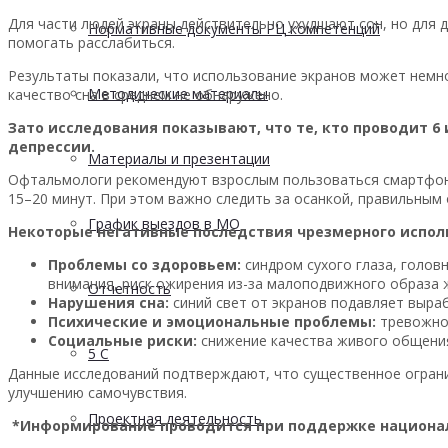
Для части людей экраны действительно ухудшают сон, но для 
Нормативные документы РЦ компетенций
помогать расслабиться.
Результаты показали, что использование экранов может немн
Методические материалы
качество сна в среднем не обнаружено.
Зато исследования показывают, что те, кто проводит 6
депрессии
.
Материалы и презентации
Офтальмологи рекомендуют взрослым пользоваться смартфо
15–20 минут. При этом важно следить за осанкой, правильным 
График выездов в МО
Некоторые негативные последствия чрезмерного испол
Проблемы со здоровьем:
синдром сухого глаза, голов
внимания, риск ожирения из-за малоподвижного образа 
Отчетность
Нарушения сна:
синий свет от экранов подавляет выраб
Психические и эмоциональные проблемы:
тревожнос
Социальные риски:
снижение качества живого общения
5 С
Данные исследований подтверждают, что существенное ограни
улучшению самочувствия.
Проектная деятельность
*Информирование проводится при поддержке национал