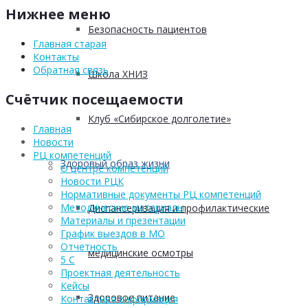
Нижнее меню
Безопасность пациентов
Главная старая
Контакты
Обратная связь
Школа ХНИЗ
Счётчик посещаемости
Клуб «Сибирское долголетие»
Главная
Новости
РЦ компетенций
Здоровый образ жизни
О центре компетенций
Новости РЦК
Нормативные документы РЦ компетенций
Методические материалы
Диспансеризация и профилактические
Материалы и презентации
График выездов в МО
Отчетность
медицинские осмотры
5 С
Проектная деятельность
Кейсы
Здоровое питание
Контактная информация