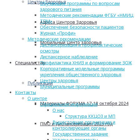
Центры Здоровья
Обучающие программы по вопросам
здорового питания
Методические рекомендации ФГБУ «НМИЦ
ТПМ»
Адреса Центров Здоровья
Обеспечение безопасности пациентов
Журнал «Профи»
Методические рекомендации
Мобильный Центр здоровья
Диспансеризация и профилактические
осмотры
Диспансерное наблюдение
Профилактика ХНИЗ и формирование ЗОЖ
Cпециалистам
Корпоративные модельные программы
укрепления общественного здоровья
Центры здоровья
Публикации
Муниципальные программы
Контакты
О центре
Материалы ФОРУМА 17-18 октября 2024
Официальная информация
О нас
Структура ККЦОЗ и МП
Вышестоящие организации и
ПМО и Диспансеризация 2025 год
контролирующие органы
Государственное задание
Уставные документы