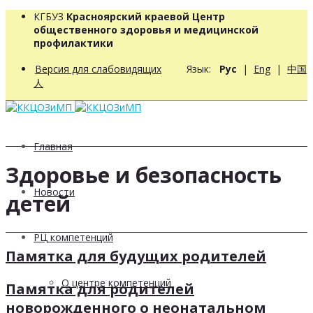
КГБУЗ
Красноярский краевой Центр
общественного здоровья и медицинской
профилактики
Версия для слабовидящих
Язык:
Рус
|
Eng
|
中国
人
Главная
Здоровье и безопасность
Новости
детей
РЦ компетенций
Памятка для будущих родителей
О центре компетенций
Памятка для родителей
новорожденного о неонатальном