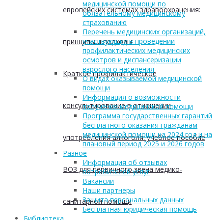
медицинской помощи по
европейских системах здравоохранения:
обязательному медицинскому
страхованию
Перечень медицинских организаций,
участвующих в проведении
принципы и подходы
профилактических медицинских
осмотров и диспансеризации
взрослого населения
Краткое профилактическое
О видах оказываемой медицинской
помощи
Информация о возможности
консультирование в отношении
получения медицинской помощи
Программа государственных гарантий
бесплатного оказания гражданам
медицинской помощи на 2024 год и на
употребления алкоголя: учебное пособие
плановый период 2025 и 2026 годов
Разное
Информация об отзывах
ВОЗ для первичного звена медико-
потребителей услуг
Вакансии
Наши партнеры
Защита персональных данных
санитарной помощи
Бесплатная юридическая помощь
Библиотека