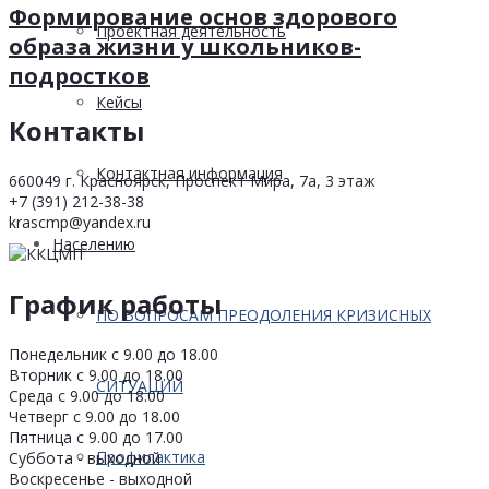
Формирование основ здорового
Проектная деятельность
образа жизни у школьников-
подростков
Кейсы
Контакты
Контактная информация
660049 г. Красноярск, Проспект Мира, 7а, 3 этаж
+7 (391) 212-38-38
krascmp@yandex.ru
Населению
График работы
ПО ВОПРОСАМ ПРЕОДОЛЕНИЯ КРИЗИСНЫХ
Понедельник с 9.00 до 18.00
Вторник с 9.00 до 18.00
СИТУАЦИЙ
Среда с 9.00 до 18.00
Четверг с 9.00 до 18.00
Пятница с 9.00 до 17.00
Профилактика
Суббота - выходной
Воскресенье - выходной