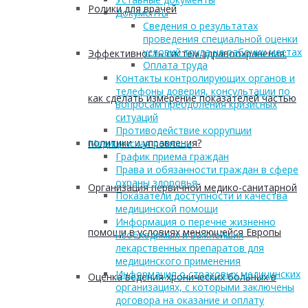
Ролики для врачей
Документы
Сведения о результатах
проведения специальной оценки
условий труда на рабочих местах
Эффективность систем здравоохранения:
Оплата труда
Контакты контролирующих органов и
телефоны доверия, консультации по
как сделать измерение показателей частью
вопросам преодоления кризисных
ситуаций
Противодействие коррупции
политики и управления?
Медицинская помощь
График приема граждан
Права и обязанности граждан в сфере
охраны здоровья
Организация первичной медико-санитарной
Показатели доступности и качества
медицинской помощи
Информация о перечне жизненно
помощи в условиях меняющейся Европы
необходимых и важнейших
лекарственных препаратов для
медицинского применения
Информация о страховых медицинских
Оценка ведения хронических больных в
организациях, с которыми заключены
договора на оказание и оплату