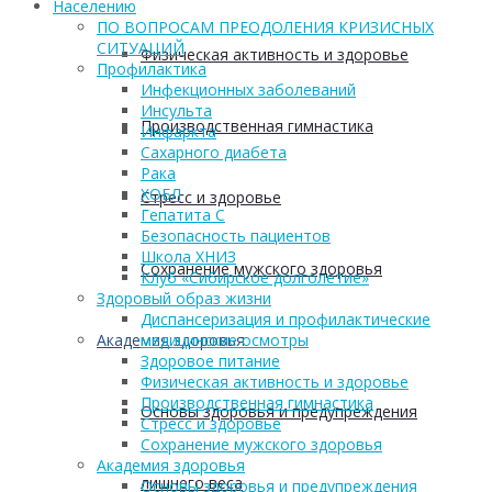
Населению
ПО ВОПРОСАМ ПРЕОДОЛЕНИЯ КРИЗИСНЫХ
СИТУАЦИЙ
Физическая активность и здоровье
Профилактика
Инфекционных заболеваний
Инсульта
Производственная гимнастика
Инфаркта
Сахарного диабета
Рака
ХОБЛ
Стресс и здоровье
Гепатита С
Безопасность пациентов
Школа ХНИЗ
Сохранение мужского здоровья
Клуб «Сибирское долголетие»
Здоровый образ жизни
Диспансеризация и профилактические
медицинские осмотры
Академия здоровья
Здоровое питание
Физическая активность и здоровье
Производственная гимнастика
Основы здоровья и предупреждения
Стресс и здоровье
Сохранение мужского здоровья
Академия здоровья
лишнего веса
Основы здоровья и предупреждения