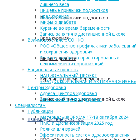
лишнего веса
Пищевые привычки подростков
Вред курения
Пищевые привычки подростков
Мифы о диабете
Курение во время беременности
Запись занятия в дистанционной школе
Вред курения
Взаимодействие с СОНКО
РОО «Общество профилактики заболеваний
и сохранения здоровья»
Реестр социально ориентированных
Мифы о диабете
некоммерческих организаций
Национальные проекты
НАЦИОНАЛЬНЫЙ ПРОЕКТ
Курение во время беременности
«ПРОДОЛЖИТЕЛЬНАЯ И АКТИВНАЯ ЖИЗНЬ»
Центры Здоровья
Адреса Центров Здоровья
Запись занятия в дистанционной школе
Мобильный Центр здоровья
Cпециалистам
Публикации
Материалы ФОРУМА 17-18 октября 2024
Взаимодействие с СОНКО
ПМО и Диспансеризация 2025 год
Ролики для врачей
Эффективность систем здравоохранения:
РОО «Общество профилактики заболеваний