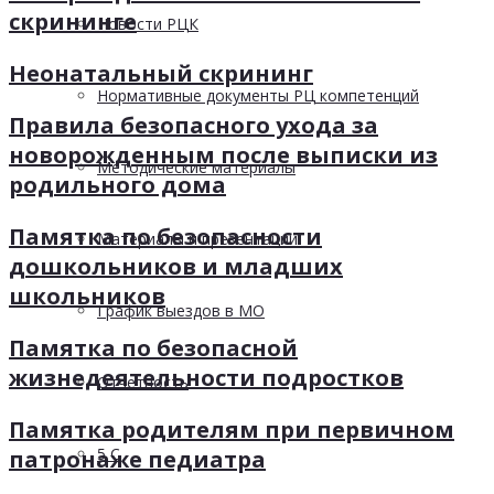
скрининге
Новости РЦК
Неонатальный скрининг
Нормативные документы РЦ компетенций
Правила безопасного ухода за
новорожденным после выписки из
Методические материалы
родильного дома
Памятка по безопасности
Материалы и презентации
дошкольников и младших
школьников
График выездов в МО
Памятка по безопасной
жизнедеятельности подростков
Отчетность
Памятка родителям при первичном
5 С
патронаже педиатра