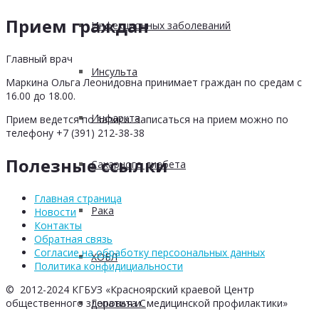
Прием граждан
Инфекционных заболеваний
Главный врач
Инсульта
Маркина Ольга Леонидовна принимает граждан по средам с
16.00 до 18.00.
Инфаркта
Прием ведется по записи. Записаться на прием можно по
телефону +7 (391) 212-38-38
Полезные ссылки
Сахарного диабета
Главная страница
Рака
Новости
Контакты
Обратная связь
Согласие на обработку персоональных данных
ХОБЛ
Политика конфидициальности
© 2012-2024 КГБУЗ «Красноярский краевой Центр
общественного здоровья и медицинской профилактики»
Гепатита С