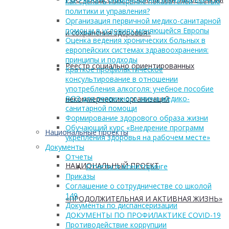
как сделать измерение показателей частью
политики и управления?
Организация первичной медико-санитарной
помощи в условиях меняющейся Европы
и сохранения здоровья»
Оценка ведения хронических больных в
европейских системах здравоохранения:
принципы и подходы
Реестр социально ориентированных
Краткое профилактическое
консультирование в отношении
употребления алкоголя: учебное пособие
ВОЗ для первичного звена медико-
некоммерческих организаций
санитарной помощи
Формирование здорового образа жизни
Обучающий курс «Внедрение программ
Национальные проекты
укрепления здоровья на рабочем месте»
Документы
Отчеты
НАЦИОНАЛЬНЫЙ ПРОЕКТ
Отчеты о мониторинге
Приказы
Соглашение о сотрудничестве со школой
149
«ПРОДОЛЖИТЕЛЬНАЯ И АКТИВНАЯ ЖИЗНЬ»
Документы по диспансеризации
ДОКУМЕНТЫ ПО ПРОФИЛАКТИКЕ COVID-19
Противодействие коррупции