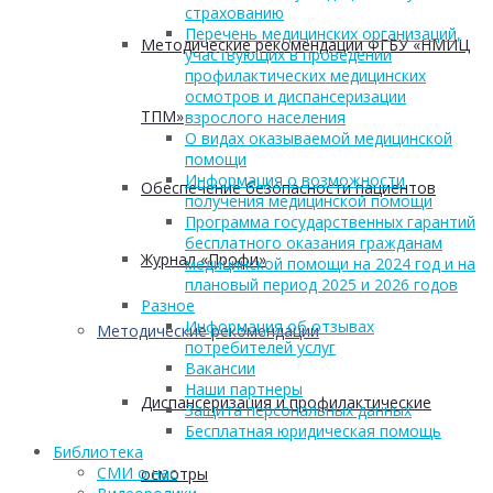
страхованию
Перечень медицинских организаций,
Методические рекомендации ФГБУ «НМИЦ
участвующих в проведении
профилактических медицинских
осмотров и диспансеризации
ТПМ»
взрослого населения
О видах оказываемой медицинской
помощи
Информация о возможности
Обеспечение безопасности пациентов
получения медицинской помощи
Программа государственных гарантий
бесплатного оказания гражданам
Журнал «Профи»
медицинской помощи на 2024 год и на
плановый период 2025 и 2026 годов
Разное
Информация об отзывах
Методические рекомендации
потребителей услуг
Вакансии
Наши партнеры
Диспансеризация и профилактические
Защита персональных данных
Бесплатная юридическая помощь
Библиотека
СМИ о нас
осмотры