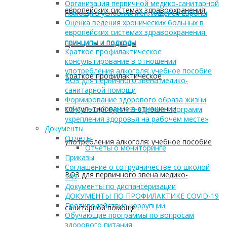
Организация первичной медико-санитарной
европейских системах здравоохранения:
помощи в условиях меняющейся Европы
Оценка ведения хронических больных в
европейских системах здравоохранения:
принципы и подходы
принципы и подходы
Краткое профилактическое
консультирование в отношении
употребления алкоголя: учебное пособие
Краткое профилактическое
ВОЗ для первичного звена медико-
санитарной помощи
Формирование здорового образа жизни
консультирование в отношении
Обучающий курс «Внедрение программ
укрепления здоровья на рабочем месте»
Документы
Отчеты
употребления алкоголя: учебное пособие
Отчеты о мониторинге
Приказы
Соглашение о сотрудничестве со школой
ВОЗ для первичного звена медико-
149
Документы по диспансеризации
ДОКУМЕНТЫ ПО ПРОФИЛАКТИКЕ COVID-19
Противодействие коррупции
санитарной помощи
Обучающие программы по вопросам
здорового питания