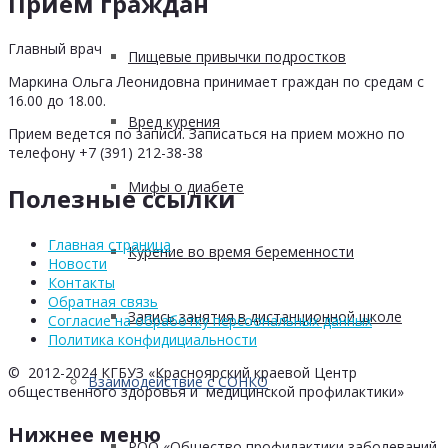
Прием граждан
Главный врач
Пищевые привычки подростков
Маркина Ольга Леонидовна принимает граждан по средам с
16.00 до 18.00.
Вред курения
Прием ведется по записи. Записаться на прием можно по
телефону +7 (391) 212-38-38
Мифы о диабете
Полезные ссылки
Главная страница
Курение во время беременности
Новости
Контакты
Обратная связь
Запись занятия в дистанционной школе
Согласие на обработку персоональных данных
Политика конфидициальности
© 2012-2024 КГБУЗ «Красноярский краевой Центр
Взаимодействие с СОНКО
общественного здоровья и медицинской профилактики»
Нижнее меню
РОО «Общество профилактики заболеваний