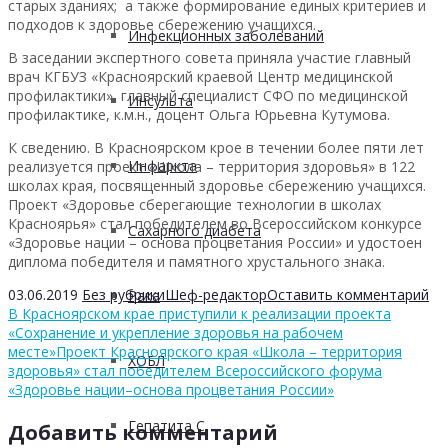
старых зданиях; а также формирование единых критериев и
подходов к здоровье сбережению учащихся.
Инфекционных заболеваний
В заседании экспертного совета приняла участие главный
врач КГБУЗ «Красноярский краевой Центр медицинской
профилактики», главный специалист СФО по медицинской
Инсульта
профилактике, к.м.н., доцент Ольга Юрьевна Кутумова.
К сведению. В Красноярском крое в течении более пяти лет
Инфаркта
реализуется проект «Школа – территория здоровья» в 122
школах края, посвященный здоровье сбережению учащихся.
Проект «Здоровье сберегающие технологии в школах
Красноярья» стал победителем во Всероссийском конкурсе
Сахарного диабета
«Здоровье нации – основа процветания России» и удостоен
диплома победителя и памятного хрустального знака.
03.06.2019
Без рубрики
Шеф-редактор
Оставить комментарий
Рака
В Красноярском крае приступили к реализации проекта
«Сохранение и укрепление здоровья на рабочем
месте»
Проект Красноярского края «Школа – территория
ХОБЛ
здоровья» стал победителем Всероссийского форума
«Здоровье нации–основа процветания России»
Гепатита С
Добавить комментарий