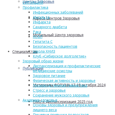
Центры Здоровья
СИТУАЦИЙ
Профилактика
Инфекционных заболеваний
Инсульта
Адреса Центров Здоровья
Инфаркта
Сахарного диабета
Рака
Мобильный Центр здоровья
ХОБЛ
Гепатита С
Безопасность пациентов
Школа ХНИЗ
Cпециалистам
Клуб «Сибирское долголетие»
Здоровый образ жизни
Диспансеризация и профилактические
Публикации
медицинские осмотры
Здоровое питание
Физическая активность и здоровье
Материалы ФОРУМА 17-18 октября 2024
Производственная гимнастика
Стресс и здоровье
Сохранение мужского здоровья
Академия здоровья
ПМО и Диспансеризация 2025 год
Основы здоровья и предупреждения
лишнего веса
Пищевые привычки подростков