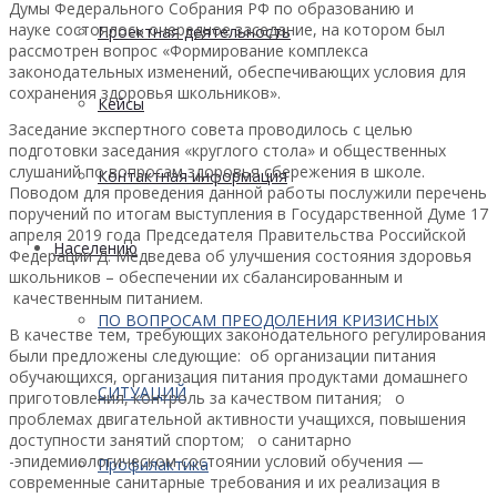
Думы Федерального Собрания РФ по образованию и
науке состоялось очередное заседание, на котором был
Проектная деятельность
рассмотрен вопрос «Формирование комплекса
законодательных изменений, обеспечивающих условия для
сохранения здоровья школьников».
Кейсы
Заседание экспертного совета проводилось с целью
подготовки заседания «круглого стола» и общественных
слушаний по вопросам здоровья сбережения в школе.
Контактная информация
Поводом для проведения данной работы послужили перечень
поручений по итогам выступления в Государственной Думе 17
апреля 2019 года Председателя Правительства Российской
Населению
Федерации Д. Медведева об улучшения состояния здоровья
школьников – обеспечении их сбалансированным и
качественным питанием.
ПО ВОПРОСАМ ПРЕОДОЛЕНИЯ КРИЗИСНЫХ
В качестве тем, требующих законодательного регулирования
были предложены следующие: об организации питания
обучающихся, организация питания продуктами домашнего
СИТУАЦИЙ
приготовления, контроль за качеством питания; о
проблемах двигательной активности учащихся, повышения
доступности занятий спортом; о санитарно
-эпидемиологическом состоянии условий обучения —
Профилактика
современные санитарные требования и их реализация в