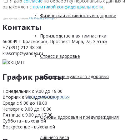
Я даю
согласие
на обработку персональных данных и
ознакомлен с
политикой конфиденциальности
Физическая активность и здоровье
доступен плагин
ATs Privacy Policy
©
Контакты
Производственная гимнастика
660049 г. Красноярск, Проспект Мира, 7а, 3 этаж
+7 (391) 212-38-38
krascmp@yandex.ru
Стресс и здоровье
График работы
Сохранение мужского здоровья
Понедельник с 9.00 до 18.00
Академия здоровья
Вторник с 9.00 до 18.00
Среда с 9.00 до 18.00
Четверг с 9.00 до 18.00
Пятница с 9.00 до 17.00
Основы здоровья и предупреждения
Суббота - выходной
Воскресенье - выходной
лишнего веса