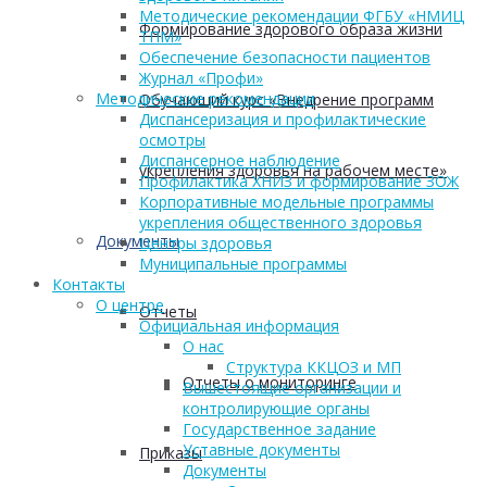
Методические рекомендации ФГБУ «НМИЦ
Формирование здорового образа жизни
ТПМ»
Обеспечение безопасности пациентов
Журнал «Профи»
Методические рекомендации
Обучающий курс «Внедрение программ
Диспансеризация и профилактические
осмотры
Диспансерное наблюдение
укрепления здоровья на рабочем месте»
Профилактика ХНИЗ и формирование ЗОЖ
Корпоративные модельные программы
укрепления общественного здоровья
Документы
Центры здоровья
Муниципальные программы
Контакты
О центре
Отчеты
Официальная информация
О нас
Структура ККЦОЗ и МП
Отчеты о мониторинге
Вышестоящие организации и
контролирующие органы
Государственное задание
Уставные документы
Приказы
Документы