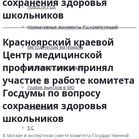
сохранения здоровья
Новости РЦК
школьников
Нормативные документы РЦ компетенций
Красноярский краевой
Методические материалы
Центр медицинской
профилактики принял
Материалы и презентации
участие в работе комитета
График выездов в МО
Госдумы по вопросу
сохранения здоровья
Отчетность
школьников
5 С
В Москве в экспертном совете комитета Государственной