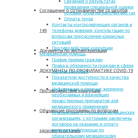
Сведения о результатах
проведения специальной оценки
Соглашение о сотрудничестве со школой
условий труда на рабочих местах
Оплата труда
Контакты контролирующих органов и
149
телефоны доверия, консультации по
вопросам преодоления кризисных
ситуаций
Противодействие коррупции
Документы по диспансеризации
Медицинская помощь
График приема граждан
Права и обязанности граждан в сфере
ДОКУМЕНТЫ ПО ПРОФИЛАКТИКЕ COVID-19
охраны здоровья
Показатели доступности и качества
медицинской помощи
Информация о перечне жизненно
Противодействие коррупции
необходимых и важнейших
лекарственных препаратов для
медицинского применения
Обучающие программы по вопросам
Информация о страховых медицинских
организациях, с которыми заключены
договора на оказание и оплату
медицинской помощи по
здорового питания
обязательному медицинскому