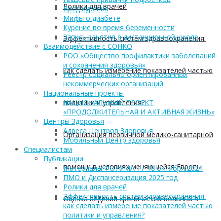
Ролики для врачей
Вред курения
Мифы о диабете
Курение во время беременности
Запись занятия в дистанционной школе
Эффективность систем здравоохранения:
Взаимодействие с СОНКО
РОО «Общество профилактики заболеваний
и сохранения здоровья»
как сделать измерение показателей частью
Реестр социально ориентированных
некоммерческих организаций
Национальные проекты
политики и управления?
НАЦИОНАЛЬНЫЙ ПРОЕКТ
«ПРОДОЛЖИТЕЛЬНАЯ И АКТИВНАЯ ЖИЗНЬ»
Центры Здоровья
Адреса Центров Здоровья
Организация первичной медико-санитарной
Мобильный Центр здоровья
Cпециалистам
Публикации
помощи в условиях меняющейся Европы
Материалы ФОРУМА 17-18 октября 2024
ПМО и Диспансеризация 2025 год
Ролики для врачей
Эффективность систем здравоохранения:
Оценка ведения хронических больных в
как сделать измерение показателей частью
политики и управления?