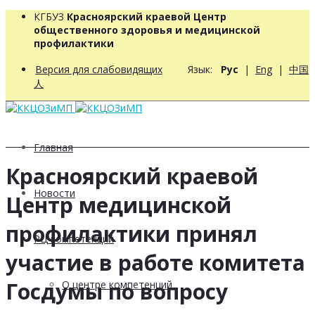
КГБУЗ
Красноярский краевой Центр
общественного здоровья и медицинской
профилактики
Версия для слабовидящих
Язык:
Рус
|
Eng
|
中国
人
Главная
Красноярский краевой
Новости
Центр медицинской
профилактики принял
РЦ компетенций
участие в работе комитета
Госдумы по вопросу
О центре компетенций