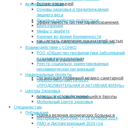
Ролики для врачей
Академия здоровья
Основы здоровья и предупреждения
лишнего веса
Пищевые привычки подростков
Эффективность систем здравоохранения:
Вред курения
Мифы о диабете
Курение во время беременности
как сделать измерение показателей частью
Запись занятия в дистанционной школе
Взаимодействие с СОНКО
РОО «Общество профилактики заболеваний
и сохранения здоровья»
политики и управления?
Реестр социально ориентированных
некоммерческих организаций
Национальные проекты
Организация первичной медико-санитарной
НАЦИОНАЛЬНЫЙ ПРОЕКТ
«ПРОДОЛЖИТЕЛЬНАЯ И АКТИВНАЯ ЖИЗНЬ»
Центры Здоровья
Адреса Центров Здоровья
помощи в условиях меняющейся Европы
Мобильный Центр здоровья
Cпециалистам
Публикации
Оценка ведения хронических больных в
Материалы ФОРУМА 17-18 октября 2024
ПМО и Диспансеризация 2025 год