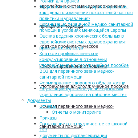
Ролики для врачей
европейских системах здравоохранения:
Эффективность систем здравоохранения:
как сделать измерение показателей частью
политики и управления?
Организация первичной медико-санитарной
принципы и подходы
помощи в условиях меняющейся Европы
Оценка ведения хронических больных в
европейских системах здравоохранения:
Краткое профилактическое
принципы и подходы
Краткое профилактическое
консультирование в отношении
употребления алкоголя: учебное пособие
консультирование в отношении
ВОЗ для первичного звена медико-
санитарной помощи
Формирование здорового образа жизни
употребления алкоголя: учебное пособие
Обучающий курс «Внедрение программ
укрепления здоровья на рабочем месте»
Документы
ВОЗ для первичного звена медико-
Отчеты
Отчеты о мониторинге
Приказы
Соглашение о сотрудничестве со школой
санитарной помощи
149
Документы по диспансеризации