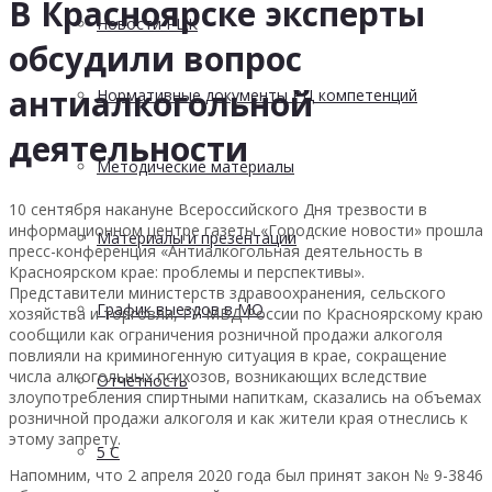
В Красноярске эксперты
Новости РЦК
обсудили вопрос
антиалкогольной
Нормативные документы РЦ компетенций
деятельности
Методические материалы
10 сентября накануне Всероссийского Дня трезвости в
информационном центре газеты «Городские новости» прошла
Материалы и презентации
пресс-конференция «Антиалкогольная деятельность в
Красноярском крае: проблемы и перспективы».
Представители министерств здравоохранения, сельского
График выездов в МО
хозяйства и торговли, ГУ МВД России по Красноярскому краю
сообщили как ограничения розничной продажи алкоголя
повлияли на криминогенную ситуация в крае, сокращение
числа алкогольных психозов, возникающих вследствие
Отчетность
злоупотребления спиртными напиткам, сказались на объемах
розничной продажи алкоголя и как жители края отнеслись к
этому запрету.
5 С
Напомним, что 2 апреля 2020 года был принят закон № 9-3846