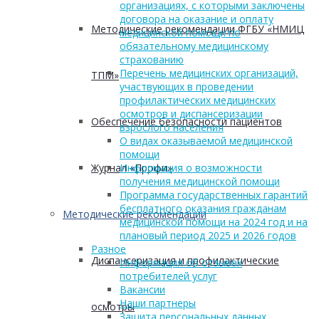
организациях, с которыми заключены
договора на оказание и оплату
Методические рекомендации ФГБУ «НМИЦ
медицинской помощи по
обязательному медицинскому
страхованию
Перечень медицинских организаций,
ТПМ»
участвующих в проведении
профилактических медицинских
осмотров и диспансеризации
Обеспечение безопасности пациентов
взрослого населения
О видах оказываемой медицинской
помощи
Журнал «Профи»
Информация о возможности
получения медицинской помощи
Программа государственных гарантий
бесплатного оказания гражданам
Методические рекомендации
медицинской помощи на 2024 год и на
плановый период 2025 и 2026 годов
Разное
Диспансеризация и профилактические
Информация об отзывах
потребителей услуг
Вакансии
Наши партнеры
осмотры
Защита персональных данных