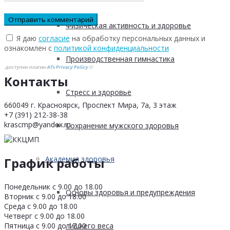
Физическая активность и здоровье
Я даю
согласие
на обработку персональных данных и
ознакомлен с
политикой конфиденциальности
Производственная гимнастика
доступен плагин
ATs Privacy Policy
©
Контакты
Стресс и здоровье
660049 г. Красноярск, Проспект Мира, 7а, 3 этаж
+7 (391) 212-38-38
krascmp@yandex.ru
Сохранение мужского здоровья
Академия здоровья
График работы
Понедельник с 9.00 до 18.00
Основы здоровья и предупреждения
Вторник с 9.00 до 18.00
Среда с 9.00 до 18.00
Четверг с 9.00 до 18.00
Пятница с 9.00 до 17.00
лишнего веса