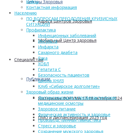
Центры Здоровья
Кейсы
Контактная информация
Населению
ПО ВОПРОСАМ ПРЕОДОЛЕНИЯ КРИЗИСНЫХ
Адреса Центров Здоровья
СИТУАЦИЙ
Профилактика
Инфекционных заболеваний
Мобильный Центр здоровья
Инсульта
Инфаркта
Сахарного диабета
Рака
Cпециалистам
ХОБЛ
Гепатита С
Безопасность пациентов
Публикации
Школа ХНИЗ
Клуб «Сибирское долголетие»
Здоровый образ жизни
Диспансеризация и профилактические
Материалы ФОРУМА 17-18 октября 2024
медицинские осмотры
Здоровое питание
Физическая активность и здоровье
ПМО и Диспансеризация 2025 год
Производственная гимнастика
Стресс и здоровье
Сохранение мужского здоровья