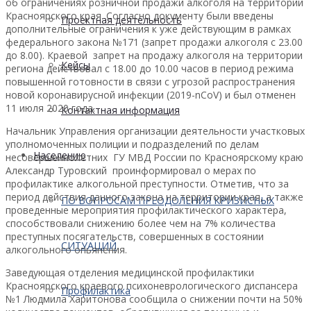
об ограничениях розничной продажи алкоголя на территории
Красноярского края. Согласно документу были введены
Проектная деятельность
дополнительные ограничения к уже действующим в рамках
федерального закона №171 (запрет продажи алкоголя с 23.00
до 8.00). Краевой запрет на продажу алкоголя на территории
Кейсы
региона действовал с 18.00 до 10.00 часов в период режима
повышенной готовности в связи с угрозой распространения
новой коронавирусной инфекции (2019-nCoV) и был отменен
11 июля 2020 года.
Контактная информация
Начальник Управления организации деятельности участковых
уполномоченных полиции и подразделений по делам
Населению
несовершеннолетних ГУ МВД России по Красноярскому краю
Александр Туровский проинформировал о мерах по
профилактике алкогольной преступности. Отметив, что за
период действия данного закона на территории края, а также
ПО ВОПРОСАМ ПРЕОДОЛЕНИЯ КРИЗИСНЫХ
проведенные мероприятия профилактического характера,
способствовали снижению более чем на 7% количества
преступных посягательств, совершенных в состоянии
СИТУАЦИЙ
алкогольного опьянения.
Заведующая отделения медицинской профилактики
Красноярского краевого психоневрологического диспансера
Профилактика
№1 Людмила Харитонова сообщила о снижении почти на 50%