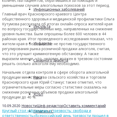
количества пациентов, обратившихся за помощью и
уменьшении случаев алкогольных психозов за этот период.
Инфекционных заболеваний
Главный врач Красноярского краевого Центра
общественного здоровья и медицинской профилактики Ольга
Кутумова рассказала об итогах онлайн-опроса жителей края
Инсульта
по вопросу государственных мер, направленных на снижение
уровня пьянства. Были опрошены более 600 человек в 44
районах края. Итог проведенного исследования показал, что
Инфаркта
жители края в большинстве не против государственного
регулирования рынка розничной продажи алкоголя, считая,
что это улучшит криминогенную обстановку. А также
выразили мнение, что человек должен в трезвом состоянии
Сахарного диабета
решать сколько алкоголя ему необходимо.
Начальник отдела контроля в сфере оборота алкогольной
продукции министерства сельского хозяйства и торговли
Рака
Красноярского края Юрий Станкус также отметил, что
ограничительные меры согласно статистике сказались на
снижении розничных объемов продажи алкогольной
ХОБЛ
продукции до 40 %.
10.09.2020
Новости
Шеф-редактор
Оставить комментарий
Круглый стол «Молодежь и трезвость: свобода и
Гепатита С
ответственность»
Всероссийский день трезвости прошел в