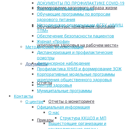
ДОКУМЕНТЫ ПО ПРОФИЛАКТИКЕ COVID-19
Формирование здорового образа жизни
Противодействие коррупции
Обучающие программы по вопросам
здорового питания
Методические рекомендации ФГБУ «НМИЦ
Обучающий курс «Внедрение программ
ТПМ»
Обеспечение безопасности пациентов
Журнал «Профи»
укрепления здоровья на рабочем месте»
Методические рекомендации
Диспансеризация и профилактические
осмотры
Диспансерное наблюдение
Документы
Профилактика ХНИЗ и формирование ЗОЖ
Корпоративные модельные программы
укрепления общественного здоровья
Отчеты
Центры здоровья
Муниципальные программы
Контакты
Отчеты о мониторинге
О центре
Официальная информация
О нас
Структура ККЦОЗ и МП
Приказы
Вышестоящие организации и
контролирующие органы