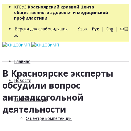
КГБУЗ
Красноярский краевой Центр
общественного здоровья и медицинской
профилактики
Версия для слабовидящих
Язык:
Рус
|
Eng
|
中国
人
Главная
В Красноярске эксперты
Новости
обсудили вопрос
антиалкогольной
РЦ компетенций
деятельности
О центре компетенций