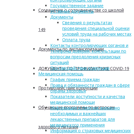
Государственное задание
Соглашение о сотрудничестве со школой
Уставные документы
Документы
Сведения о результатах
проведения специальной оценки
149
условий труда на рабочих местах
Оплата труда
Контакты контролирующих органов и
Документы по диспансеризации
телефоны доверия, консультации по
вопросам преодоления кризисных
ситуаций
Противодействие коррупции
ДОКУМЕНТЫ ПО ПРОФИЛАКТИКЕ COVID-19
Медицинская помощь
График приема граждан
Права и обязанности граждан в сфере
Противодействие коррупции
охраны здоровья
Показатели доступности и качества
медицинской помощи
Обучающие программы по вопросам
Информация о перечне жизненно
необходимых и важнейших
лекарственных препаратов для
медицинского применения
здорового питания
Информация о страховых медицинских