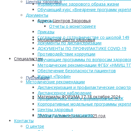
Центры Здоровья
Формирование здорового образа жизни
Обучающий курс «Внедрение программ укрепл
Документы
Адреса Центров Здоровья
Отчеты
Отчеты о мониторинге
Приказы
Соглашение о сотрудничестве со школой 149
Мобильный Центр здоровья
Документы по диспансеризации
ДОКУМЕНТЫ ПО ПРОФИЛАКТИКЕ COVID-19
Противодействие коррупции
Cпециалистам
Обучающие программы по вопросам здоровог
Методические рекомендации ФГБУ «НМИЦ Т
Обеспечение безопасности пациентов
Журнал «Профи»
Публикации
Методические рекомендации
Диспансеризация и профилактические осмот
Диспансерное наблюдение
Материалы ФОРУМА 17-18 октября 2024
Профилактика ХНИЗ и формирование ЗОЖ
Корпоративные модельные программы укрепл
Центры здоровья
Муниципальные программы
ПМО и Диспансеризация 2025 год
Контакты
О центре