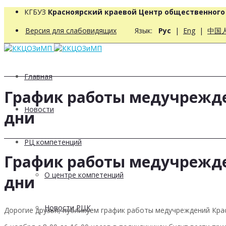
КГБУЗ
Красноярский краевой Центр общественног
Версия для слабовидящих
Язык:
Рус
|
Eng
|
中国
Главная
График работы медучрежде
Новости
дни
РЦ компетенций
График работы медучрежде
О центре компетенций
дни
Новости РЦК
Дорогие друзья, публикуем график работы медучреждений Крас