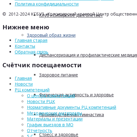
Политика конфидициальности
© 2012-2024 КГБУЗ «Красноярский краевой Центр общественн
Клуб «Сибирское долголетие»
Нижнее меню
Здоровый образ жизни
Главная старая
Контакты
Обратная связь
Диспансеризация и профилактические медици
Счётчик посещаемости
Здоровое питание
Главная
Новости
РЦ компетенций
Физическая активность и здоровье
О центре компетенций
Новости РЦК
Нормативные документы РЦ компетенций
Методические материалы
Производственная гимнастика
Материалы и презентации
График выездов в МО
Отчетность
Стресс и здоровье
5 С