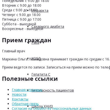
Понедельник с 9.00 до 18.00
Вторник с 9.00 до 18.00
Среда с 9.00 до 18.00
Инфаркта
Четверг с 9.00 до 18.00
Пятница с 9.00 до 17.00
Суббота - выходной
Сахарного диабета
Воскресенье - выходной
Прием граждан
Рака
Главный врач
ХОБЛ
Маркина Ольга Леонидовна принимает граждан по средам с 16.0
Прием ведется по записи. Записаться на прием можно по телеф
Гепатита С
Полезные ссылки
Главная страница
Безопасность пациентов
Новости
Контакты
Обратная связь
Школа ХНИЗ
Согласие на обработку персоональных данных