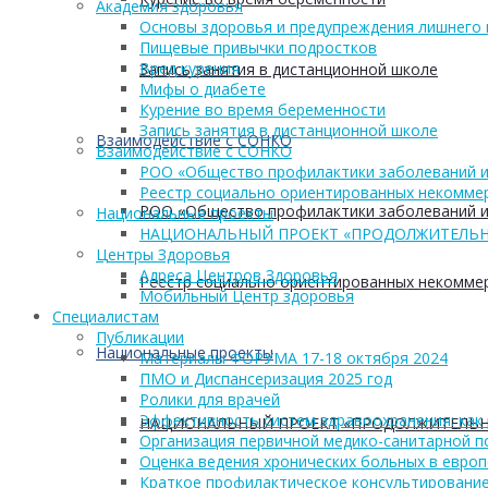
Академия здоровья
Основы здоровья и предупреждения лишнего 
Пищевые привычки подростков
Вред курения
Запись занятия в дистанционной школе
Мифы о диабете
Курение во время беременности
Запись занятия в дистанционной школе
Взаимодействие с СОНКО
Взаимодействие с СОНКО
РОО «Общество профилактики заболеваний и
Реестр социально ориентированных некоммер
РОО «Общество профилактики заболеваний и
Национальные проекты
НАЦИОНАЛЬНЫЙ ПРОЕКТ «ПРОДОЛЖИТЕЛЬН
Центры Здоровья
Адреса Центров Здоровья
Реестр социально ориентированных некоммер
Мобильный Центр здоровья
Cпециалистам
Публикации
Национальные проекты
Материалы ФОРУМА 17-18 октября 2024
ПМО и Диспансеризация 2025 год
Ролики для врачей
Эффективность систем здравоохранения: как 
НАЦИОНАЛЬНЫЙ ПРОЕКТ «ПРОДОЛЖИТЕЛЬН
Организация первичной медико-санитарной 
Оценка ведения хронических больных в европ
Краткое профилактическое консультирование