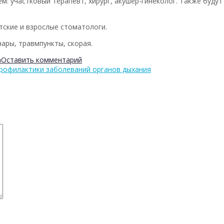
ием: участковый терапевт, хирург, акушер-гинеколог. Также буду
тские и взрослые стоматологи.
ры, травмпункты, скорая.
а
Оставить комментарий
профилактики заболеваний органов дыхания