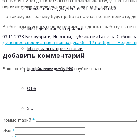
6 ноября с 8-00 до 16-00 часов в поликлиниках будут вести пр
перевязочные кабинеты, регистратуры и колл-центры.
Нормативные документы РЦ компетенций
По такому же графику будут работать: участковый педиатр, де
В обычном круглосуточном режиме продолжат работу стациона
Методические материалы
03.11.2023
Без рубрики
,
Новости
,
Публикации
Татьяна Соболев
Душевное спокойствие в ваших руках
6 – 12 ноября — Неделя 
Материалы и презентации
Добавить комментарий
График выездов в МО
Ваш электронный адрес не будет опубликован.
Отчетность
5 С
Комментарий
*
Проектная деятельность
Имя
*