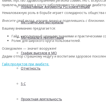
Министерство здравоохранения региона совместно с Всеросси
привлечь внимание к росту заболеваемости сахарным диабето
Нормативные документы РЦ компетенций
Немаловажную роль в борьбе играет солидарность общества 
Внесите свой вклад, изучив лично и поделившись с близкими.
Методические материалы
Вашему вниманию предлагается:
Гайд, наполненный ценными знаниями и практическими с
Материалы и презентации
Ролик для широкого круга пользователей.
Осведомлен — значит вооружен!
График выездов в МО
Дадим отпор страшному недугу и воспитаем здоровое поколен
Гайд продуктов при диабете.
Отчетность
5 С
Проектная деятельность