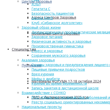
Центры Здоровья
ХОБЛ
Гепатита С
Безопасность пациентов
Адреса Центров Здоровья
Школа ХНИЗ
Клуб «Сибирское долголетие»
Здоровый образ жизни
Диспансеризация и профилактические медици
Мобильный Центр здоровья
Здоровое питание
Физическая активность и здоровье
Производственная гимнастика
Cпециалистам
Стресс и здоровье
Сохранение мужского здоровья
Академия здоровья
Основы здоровья и предупреждения лишнего 
Публикации
Пищевые привычки подростков
Вред курения
Мифы о диабете
Материалы ФОРУМА 17-18 октября 2024
Курение во время беременности
Запись занятия в дистанционной школе
Взаимодействие с СОНКО
ПМО и Диспансеризация 2025 год
РОО «Общество профилактики заболеваний и
Реестр социально ориентированных некоммер
Национальные проекты