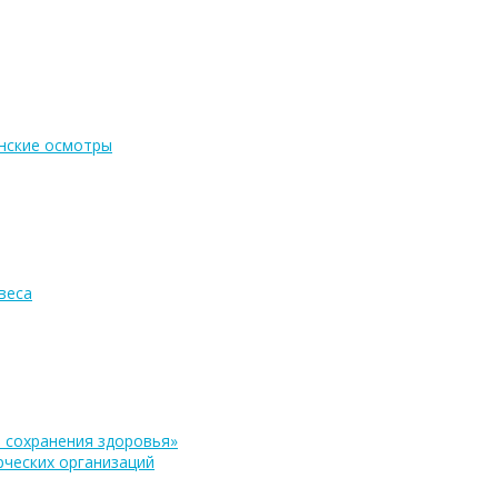
нские осмотры
веса
 сохранения здоровья»
ческих организаций