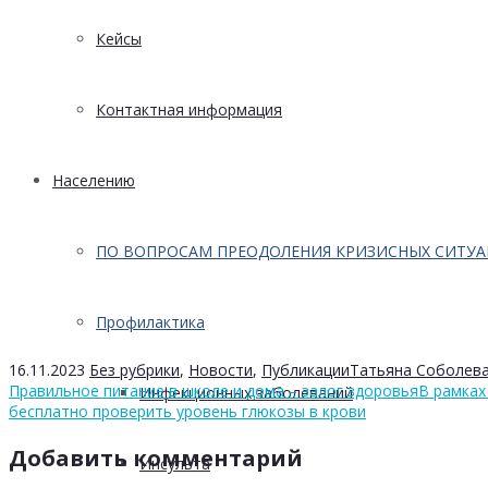
Кейсы
Контактная информация
Населению
ПО ВОПРОСАМ ПРЕОДОЛЕНИЯ КРИЗИСНЫХ СИТУ
Профилактика
16.11.2023
Без рубрики
,
Новости
,
Публикации
Татьяна Соболев
Правильное питание в школе и дома – залог здоровья
В рамках
Инфекционных заболеваний
бесплатно проверить уровень глюкозы в крови
Добавить комментарий
Инсульта