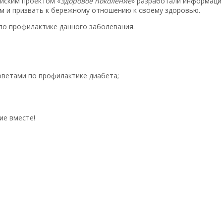
йским проектом «
Здоровое поколение
» разработали информаци
м и призвать к бережному отношению к своему здоровью.
по профилактике данного заболевания.
оветами по профилактике диабета;
ие вместе!