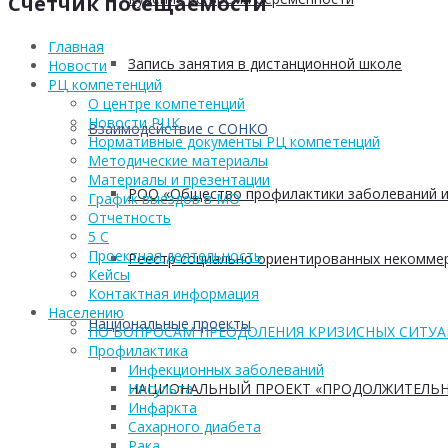
Счётчик посещаемости
Главная
Запись занятия в дистанционной школе
Новости
РЦ компетенций
О центре компетенций
Новости РЦК
Взаимодействие с СОНКО
Нормативные документы РЦ компетенций
Методические материалы
Материалы и презентации
РОО «Общество профилактики заболеваний и
График выездов в МО
Отчетность
5 С
Проектная деятельность
Реестр социально ориентированных некоммер
Кейсы
Контактная информация
Населению
Национальные проекты
ПО ВОПРОСАМ ПРЕОДОЛЕНИЯ КРИЗИСНЫХ СИТУ
Профилактика
Инфекционных заболеваний
НАЦИОНАЛЬНЫЙ ПРОЕКТ «ПРОДОЛЖИТЕЛЬН
Инсульта
Инфаркта
Сахарного диабета
Рака