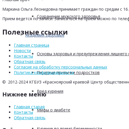
Маркина Ольга Леонидовна принимает граждан по средам с 16.0
Сохранение мужского здоровья
Прием ведется по записи. Записаться на прием можно по телеф
Полезные ссылки
Академия здоровья
Главная страница
Новости
Основы здоровья и предупреждения лишнего 
Контакты
Обратная связь
Согласие на обработку персоональных данных
Пищевые привычки подростков
Политика конфидициальности
© 2012-2024 КГБУЗ «Красноярский краевой Центр общественн
Вред курения
Нижнее меню
Главная старая
Мифы о диабете
Контакты
Обратная связь
Курение во время беременности