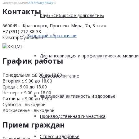
доступен плагин
ATs Privacy Policy
©
Контакты
Клуб «Сибирское долголетие»
660049 г. Красноярск, Проспект Мира, 7а, 3 этаж
+7 (391) 212-38-38
Здоровый образ жизни
krascmp@yandex.ru
Диспансеризация и профилактические медици
График работы
Понедельник с 9.00 до 18.00
Здоровое питание
Вторник с 9.00 до 18.00
Среда с 9.00 до 18.00
Четверг с 9.00 до 18.00
Физическая активность и здоровье
Пятница с 9.00 до 17.00
Суббота - выходной
Воскресенье - выходной
Производственная гимнастика
Прием граждан
Стресс и здоровье
Главный врач