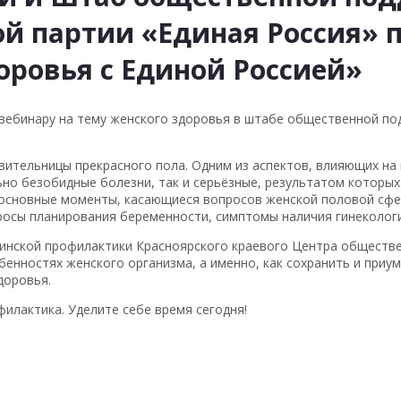
ой партии «Единая Россия»
оровья с Единой Россией»
н-вебинару на тему женского здоровья в штабе общественной п
вительницы прекрасного пола. Одним из аспектов, влияющих на 
ьно безобидные болезни, так и серьёзные, результатом которы
 основные моменты, касающиеся вопросов женской половой сф
росы планирования беременности, симптомы наличия гинекологи
инской профилактики Красноярского краевого Центра обществе
обенностях женского организма, а именно, как сохранить и при
доровья.
филактика. Уделите себе время сегодня!