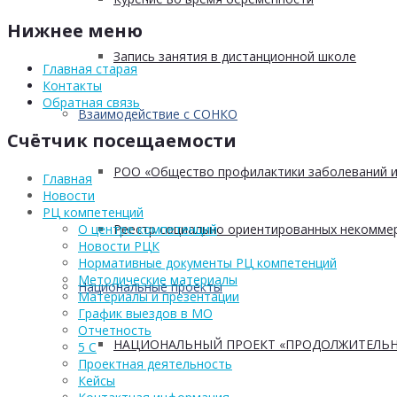
Нижнее меню
Запись занятия в дистанционной школе
Главная старая
Контакты
Обратная связь
Взаимодействие с СОНКО
Счётчик посещаемости
РОО «Общество профилактики заболеваний и
Главная
Новости
РЦ компетенций
Реестр социально ориентированных некоммер
О центре компетенций
Новости РЦК
Нормативные документы РЦ компетенций
Методические материалы
Национальные проекты
Материалы и презентации
График выездов в МО
Отчетность
НАЦИОНАЛЬНЫЙ ПРОЕКТ «ПРОДОЛЖИТЕЛЬН
5 С
Проектная деятельность
Кейсы