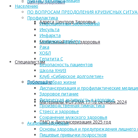
Контактная информация
Центры Здоровья
Населению
ПО ВОПРОСАМ ПРЕОДОЛЕНИЯ КРИЗИСНЫХ СИТУ
Профилактика
Адреса Центров Здоровья
Инфекционных заболеваний
Инсульта
Инфаркта
Сахарного диабета
Мобильный Центр здоровья
Рака
ХОБЛ
Гепатита С
Cпециалистам
Безопасность пациентов
Школа ХНИЗ
Клуб «Сибирское долголетие»
Публикации
Здоровый образ жизни
Диспансеризация и профилактические медици
Здоровое питание
Физическая активность и здоровье
Материалы ФОРУМА 17-18 октября 2024
Производственная гимнастика
Стресс и здоровье
Сохранение мужского здоровья
ПМО и Диспансеризация 2025 год
Академия здоровья
Основы здоровья и предупреждения лишнего 
Пищевые привычки подростков