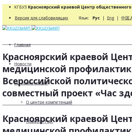
КГБУЗ
Красноярский краевой Центр общественног
Версия для слабовидящих
Язык:
Рус
|
Eng
|
中国
Главная
Красноярский краевой Цент
Новости
медицинской профилактик
Всероссийской политическ
РЦ компетенций
совместный проект «Час зд
О центре компетенций
Красноярский краевой Цент
Новости РЦК
медицинской профилактик