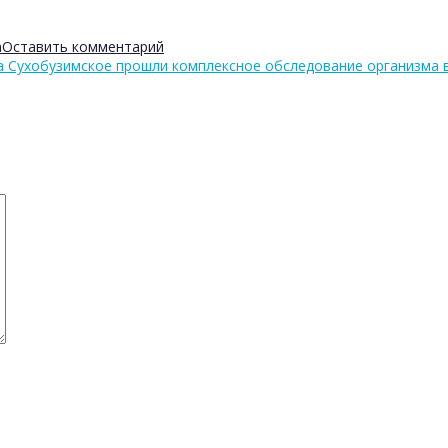
а
Оставить комментарий
а Сухобузимское прошли комплексное обследование организма 