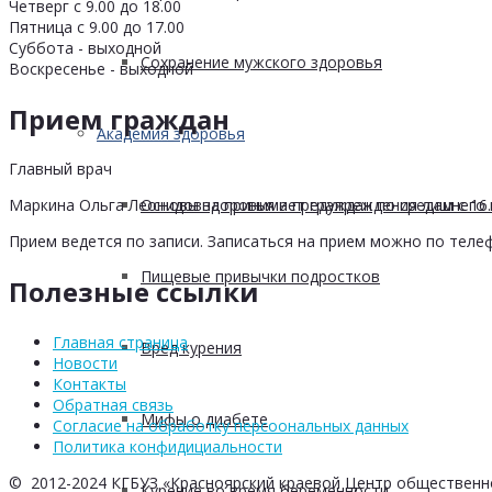
Четверг с 9.00 до 18.00
Пятница с 9.00 до 17.00
Суббота - выходной
Сохранение мужского здоровья
Воскресенье - выходной
Прием граждан
Академия здоровья
Главный врач
Основы здоровья и предупреждения лишнего 
Маркина Ольга Леонидовна принимает граждан по средам с 16.0
Прием ведется по записи. Записаться на прием можно по телеф
Пищевые привычки подростков
Полезные ссылки
Главная страница
Вред курения
Новости
Контакты
Обратная связь
Мифы о диабете
Согласие на обработку персоональных данных
Политика конфидициальности
© 2012-2024 КГБУЗ «Красноярский краевой Центр общественн
Курение во время беременности