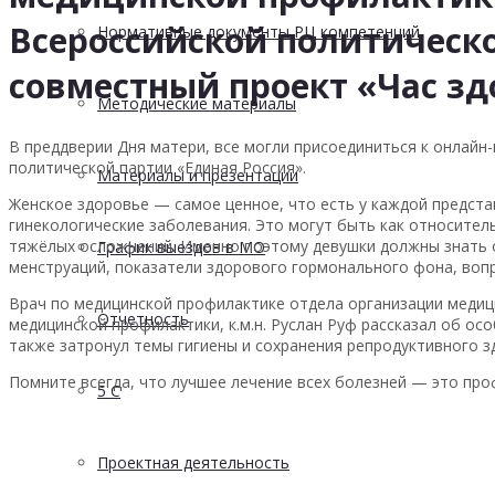
Всероссийской политическ
Нормативные документы РЦ компетенций
совместный проект «Час зд
Методические материалы
В преддверии Дня матери, все могли присоединиться к онлай
политической партии «Единая Россия».
Материалы и презентации
Женское здоровье — самое ценное, что есть у каждой предста
гинекологические заболевания. Это могут быть как относител
тяжёлых осложнений. Именно поэтому девушки должны знать
График выездов в МО
менструаций, показатели здорового гормонального фона, воп
Врач по медицинской профилактике отдела организации медиц
Отчетность
медицинской профилактики, к.м.н. Руслан Руф рассказал об ос
также затронул темы гигиены и сохранения репродуктивного з
Помните всегда, что лучшее лечение всех болезней — это про
5 С
Проектная деятельность