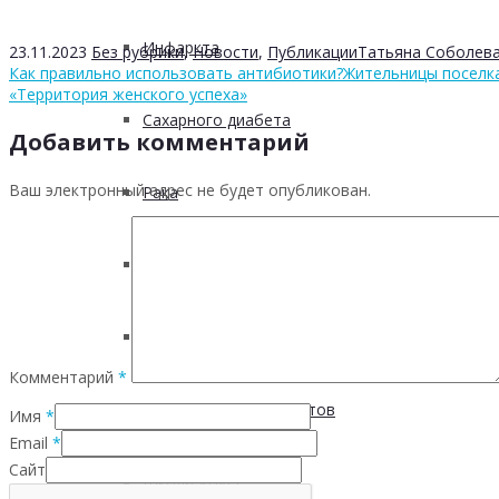
Инфаркта
23.11.2023
Без рубрики
,
Новости
,
Публикации
Татьяна Соболев
Как правильно использовать антибиотики?
Жительницы поселк
«Территория женского успеха»
Сахарного диабета
Добавить комментарий
Ваш электронный адрес не будет опубликован.
Рака
ХОБЛ
Гепатита С
Комментарий
*
Безопасность пациентов
Имя
*
Email
*
Сайт
Школа ХНИЗ