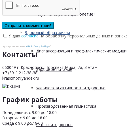
Клуб «Сибирское долголетие»
Здоровый образ жизни
Я даю
согласие
на обработку персональных данных и ознак
доступен плагин
ATs Privacy Policy
©
Диспансеризация и профилактические медици
Контакты
660049 г. Красноярск, Проспект Мира, 7а, 3 этаж
Здоровое питание
+7 (391) 212-38-38
krascmp@yandex.ru
Физическая активность и здоровье
График работы
Производственная гимнастика
Понедельник с 9.00 до 18.00
Вторник с 9.00 до 18.00
Среда с 9.00 до 18.00
Стресс и здоровье