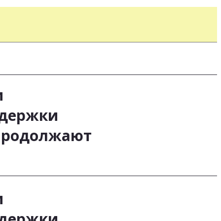
и
ддержки
 продолжают
и
ддержки