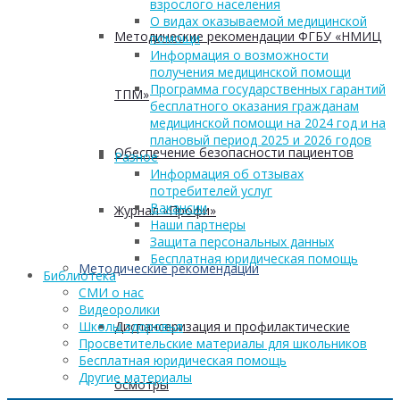
взрослого населения
О видах оказываемой медицинской
Методические рекомендации ФГБУ «НМИЦ
помощи
Информация о возможности
получения медицинской помощи
Программа государственных гарантий
ТПМ»
бесплатного оказания гражданам
медицинской помощи на 2024 год и на
плановый период 2025 и 2026 годов
Обеспечение безопасности пациентов
Разное
Информация об отзывах
потребителей услуг
Вакансии
Журнал «Профи»
Наши партнеры
Защита персональных данных
Бесплатная юридическая помощь
Методические рекомендации
Библиотека
СМИ о нас
Видеоролики
Диспансеризация и профилактические
Школы здоровья
Просветительские материалы для школьников
Бесплатная юридическая помощь
Другие материалы
осмотры