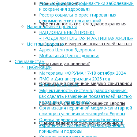
РОО «Общество профилактики заболеваний
Ролики для врачей
и сохранения здоровья»
Реестр социально ориентированных
некоммерческих организаций
Эффективность систем здравоохранения:
Национальные проекты
НАЦИОНАЛЬНЫЙ ПРОЕКТ
«ПРОДОЛЖИТЕЛЬНАЯ И АКТИВНАЯ ЖИЗНЬ»
как сделать измерение показателей частью
Центры Здоровья
Адреса Центров Здоровья
Мобильный Центр здоровья
Cпециалистам
политики и управления?
Публикации
Материалы ФОРУМА 17-18 октября 2024
ПМО и Диспансеризация 2025 год
Организация первичной медико-санитарной
Ролики для врачей
Эффективность систем здравоохранения:
как сделать измерение показателей частью
политики и управления?
помощи в условиях меняющейся Европы
Организация первичной медико-санитарной
помощи в условиях меняющейся Европы
Оценка ведения хронических больных в
Оценка ведения хронических больных в
европейских системах здравоохранения:
принципы и подходы
Краткое профилактическое