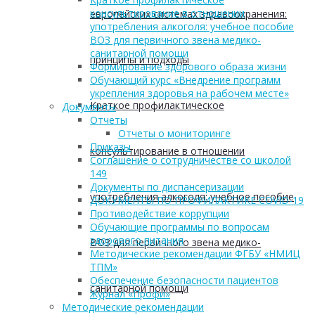
консультирование в отношении
европейских системах здравоохранения:
употребления алкоголя: учебное пособие
ВОЗ для первичного звена медико-
санитарной помощи
принципы и подходы
Формирование здорового образа жизни
Обучающий курс «Внедрение программ
укрепления здоровья на рабочем месте»
Краткое профилактическое
Документы
Отчеты
Отчеты о мониторинге
Приказы
консультирование в отношении
Соглашение о сотрудничестве со школой
149
Документы по диспансеризации
употребления алкоголя: учебное пособие
ДОКУМЕНТЫ ПО ПРОФИЛАКТИКЕ COVID-19
Противодействие коррупции
Обучающие программы по вопросам
здорового питания
ВОЗ для первичного звена медико-
Методические рекомендации ФГБУ «НМИЦ
ТПМ»
Обеспечение безопасности пациентов
санитарной помощи
Журнал «Профи»
Методические рекомендации