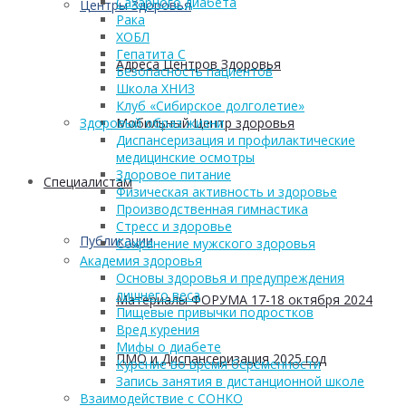
Сахарного диабета
Центры Здоровья
Рака
ХОБЛ
Гепатита С
Адреса Центров Здоровья
Безопасность пациентов
Школа ХНИЗ
Клуб «Сибирское долголетие»
Мобильный Центр здоровья
Здоровый образ жизни
Диспансеризация и профилактические
медицинские осмотры
Здоровое питание
Cпециалистам
Физическая активность и здоровье
Производственная гимнастика
Стресс и здоровье
Публикации
Сохранение мужского здоровья
Академия здоровья
Основы здоровья и предупреждения
лишнего веса
Материалы ФОРУМА 17-18 октября 2024
Пищевые привычки подростков
Вред курения
Мифы о диабете
ПМО и Диспансеризация 2025 год
Курение во время беременности
Запись занятия в дистанционной школе
Взаимодействие с СОНКО