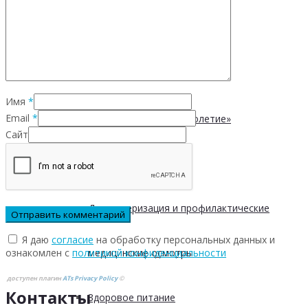
Безопасность пациентов
Школа ХНИЗ
Имя
*
Email
*
Клуб «Сибирское долголетие»
Сайт
Здоровый образ жизни
Диспансеризация и профилактические
Я даю
согласие
на обработку персональных данных и
ознакомлен с
политикой конфиденциальности
медицинские осмотры
доступен плагин
ATs Privacy Policy
©
Контакты
Здоровое питание