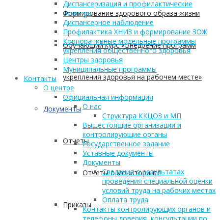
Диспансеризация и профилактические
Формирование здорового образа жизни
осмотры
Диспансерное наблюдение
Профилактика ХНИЗ и формирование ЗОЖ
Корпоративные модельные программы
Обучающий курс «Внедрение программ
укрепления общественного здоровья
Центры здоровья
Муниципальные программы
укрепления здоровья на рабочем месте»
Контакты
О центре
Официальная информация
О нас
Документы
Структура ККЦОЗ и МП
Вышестоящие организации и
контролирующие органы
Отчеты
Государственное задание
Уставные документы
Документы
Сведения о результатах
Отчеты о мониторинге
проведения специальной оценки
условий труда на рабочих местах
Оплата труда
Приказы
Контакты контролирующих органов и
телефоны доверия, консультации по