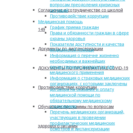
вопросам преодоления кризисных
Соглашение о сотрудничестве со школой
ситуаций
Противодействие коррупции
Медицинская помощь
График приема граждан
149
Права и обязанности граждан в сфере
охраны здоровья
Показатели доступности и качества
Документы по диспансеризации
медицинской помощи
Информация о перечне жизненно
необходимых и важнейших
лекарственных препаратов для
ДОКУМЕНТЫ ПО ПРОФИЛАКТИКЕ COVID-19
медицинского применения
Информация о страховых медицинских
организациях, с которыми заключены
Противодействие коррупции
договора на оказание и оплату
медицинской помощи по
обязательному медицинскому
страхованию
Обучающие программы по вопросам
Перечень медицинских организаций,
участвующих в проведении
профилактических медицинских
здорового питания
осмотров и диспансеризации