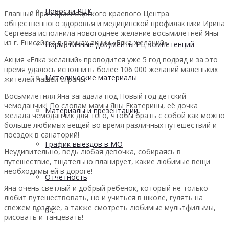
Новости РЦК
Главный врач Красноярского краевого Центра
общественного здоровья и медицинской профилактики Ирина
Сергеева исполнила новогоднее желание восьмилетней Яны
из г. Енисейска в рамках акции «Елка желаний».
Нормативные документы РЦ компетенций
Акция «Елка желаний» проводится уже 5 год подряд и за это
время удалось исполнить более 106 000 желаний маленьких
Методические материалы
жителей нашей страны.
Восьмилетняя Яна загадала под Новый год детский
чемоданчик! По словам мамы Яны Екатерины, её дочка
Материалы и презентации
желала чемоданчик для того, чтобы брать с собой как можно
больше любимых вещей во время различных путешествий и
поездок в санаторий!
График выездов в МО
Неудивительно, ведь любая девочка, собираясь в
путешествие, тщательно планирует, какие любимые вещи
необходимы ей в дороге!
Отчетность
Яна очень светлый и добрый ребёнок, который не только
любит путешествовать, но и учиться в школе, гулять на
свежем воздухе, а также смотреть любимые мультфильмы,
5 С
рисовать и танцевать!