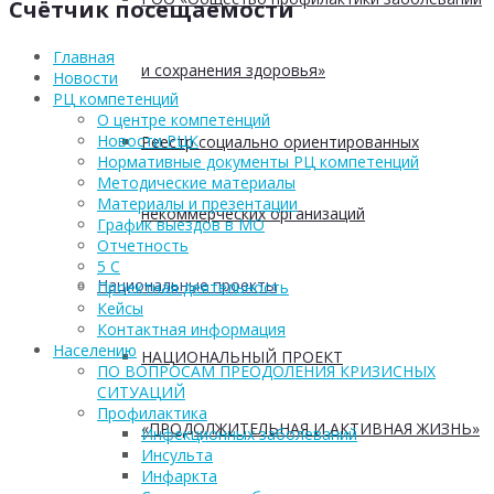
Счётчик посещаемости
Главная
и сохранения здоровья»
Новости
РЦ компетенций
О центре компетенций
Новости РЦК
Реестр социально ориентированных
Нормативные документы РЦ компетенций
Методические материалы
Материалы и презентации
некоммерческих организаций
График выездов в МО
Отчетность
5 С
Национальные проекты
Проектная деятельность
Кейсы
Контактная информация
Населению
НАЦИОНАЛЬНЫЙ ПРОЕКТ
ПО ВОПРОСАМ ПРЕОДОЛЕНИЯ КРИЗИСНЫХ
СИТУАЦИЙ
Профилактика
«ПРОДОЛЖИТЕЛЬНАЯ И АКТИВНАЯ ЖИЗНЬ»
Инфекционных заболеваний
Инсульта
Инфаркта