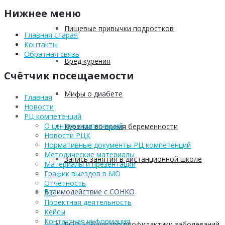
Нижнее меню
Пищевые привычки подростков
Главная старая
Контакты
Обратная связь
Вред курения
Счётчик посещаемости
Мифы о диабете
Главная
Новости
РЦ компетенций
О центре компетенций
Курение во время беременности
Новости РЦК
Нормативные документы РЦ компетенций
Методические материалы
Запись занятия в дистанционной школе
Материалы и презентации
График выездов в МО
Отчетность
Взаимодействие с СОНКО
5 С
Проектная деятельность
Кейсы
Контактная информация
РОО «Общество профилактики заболеваний