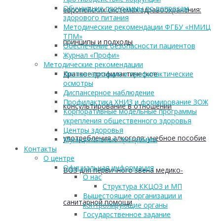
Обучающие программы по вопросам
европейских системах здравоохранения:
здорового питания
Методические рекомендации ФГБУ «НМИЦ
ТПМ»
принципы и подходы
Обеспечение безопасности пациентов
Журнал «Профи»
Методические рекомендации
Краткое профилактическое
Диспансеризация и профилактические
осмотры
Диспансерное наблюдение
Профилактика ХНИЗ и формирование ЗОЖ
консультирование в отношении
Корпоративные модельные программы
укрепления общественного здоровья
Центры здоровья
употребления алкоголя: учебное пособие
Муниципальные программы
Контакты
О центре
Официальная информация
ВОЗ для первичного звена медико-
О нас
Структура ККЦОЗ и МП
Вышестоящие организации и
санитарной помощи
контролирующие органы
Государственное задание