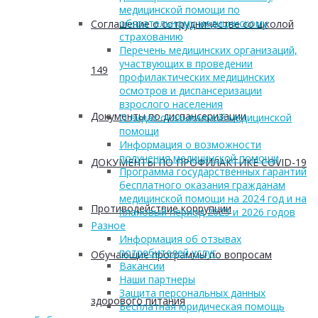
медицинской помощи по
обязательному медицинскому
Соглашение о сотрудничестве со школой
страхованию
Перечень медицинских организаций,
участвующих в проведении
149
профилактических медицинских
осмотров и диспансеризации
взрослого населения
Документы по диспансеризации
О видах оказываемой медицинской
помощи
Информация о возможности
получения медицинской помощи
ДОКУМЕНТЫ ПО ПРОФИЛАКТИКЕ COVID-19
Программа государственных гарантий
бесплатного оказания гражданам
медицинской помощи на 2024 год и на
Противодействие коррупции
плановый период 2025 и 2026 годов
Разное
Информация об отзывах
потребителей услуг
Обучающие программы по вопросам
Вакансии
Наши партнеры
Защита персональных данных
здорового питания
Бесплатная юридическая помощь