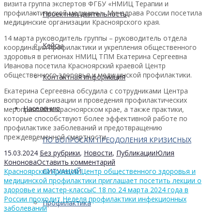
визита группа экспертов ФГБУ «НМИЦ Терапии и
профилактической медицины» Минздрава России посетила
Проектная деятельность
медицинские организации Красноярского края.
14 марта руководитель группы – руководитель отдела
Кейсы
координации профилактики и укрепления общественного
здоровья в регионах НМИЦ ТПМ Екатерина Сергеевна
Иванова посетила Красноярский краевой Центр
общественного здоровья и медицинской профилактики.
Контактная информация
Екатерина Сергеевна обсудила с сотрудниками Центра
вопросы организации и проведения профилактических
Населению
мероприятий в Красноярском крае, а также практики,
которые способствуют более эффективной работе по
профилактике заболеваний и предотвращению
преждевременной смертности.
ПО ВОПРОСАМ ПРЕОДОЛЕНИЯ КРИЗИСНЫХ
15.03.2024
Без рубрики
,
Новости
,
Публикации
Юлия
Кононова
Оставить комментарий
Красноярский краевой Центр общественного здоровья и
СИТУАЦИЙ
медицинской профилактики приглашает посетить лекции о
здоровье и мастер-классы
С 18 по 24 марта 2024 года в
России проходит Неделя профилактики инфекционных
Профилактика
заболеваний