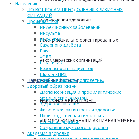
Населению
ПО ВОПРОСАМ ПРЕОДОЛЕНИЯ КРИЗИСНЫХ
СИТУАЦИЙ
и сохранения здоровья»
Профилактика
Инфекционных заболеваний
Инсульта
Инфаркта
Реестр социально ориентированных
Сахарного диабета
Рака
ХОБЛ
некоммерческих организаций
Гепатита С
Безопасность пациентов
Школа ХНИЗ
Национальные проекты
Клуб «Сибирское долголетие»
Здоровый образ жизни
Диспансеризация и профилактические
медицинские осмотры
НАЦИОНАЛЬНЫЙ ПРОЕКТ
Здоровое питание
Физическая активность и здоровье
Производственная гимнастика
«ПРОДОЛЖИТЕЛЬНАЯ И АКТИВНАЯ ЖИЗНЬ»
Стресс и здоровье
Сохранение мужского здоровья
Академия здоровья