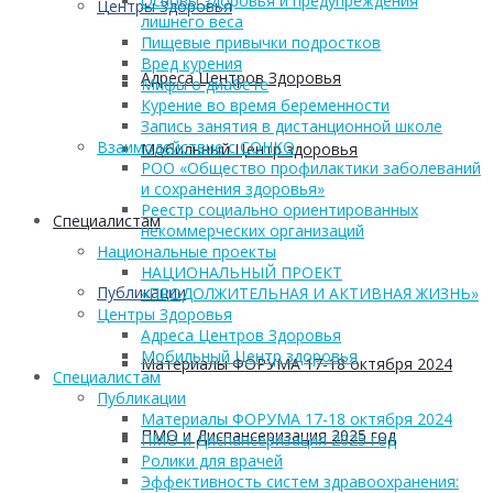
Основы здоровья и предупреждения
Центры Здоровья
лишнего веса
Пищевые привычки подростков
Вред курения
Адреса Центров Здоровья
Мифы о диабете
Курение во время беременности
Запись занятия в дистанционной школе
Взаимодействие с СОНКО
Мобильный Центр здоровья
РОО «Общество профилактики заболеваний
и сохранения здоровья»
Реестр социально ориентированных
Cпециалистам
некоммерческих организаций
Национальные проекты
НАЦИОНАЛЬНЫЙ ПРОЕКТ
Публикации
«ПРОДОЛЖИТЕЛЬНАЯ И АКТИВНАЯ ЖИЗНЬ»
Центры Здоровья
Адреса Центров Здоровья
Мобильный Центр здоровья
Материалы ФОРУМА 17-18 октября 2024
Cпециалистам
Публикации
Материалы ФОРУМА 17-18 октября 2024
ПМО и Диспансеризация 2025 год
ПМО и Диспансеризация 2025 год
Ролики для врачей
Эффективность систем здравоохранения: