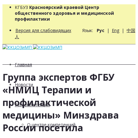
КГБУЗ
Красноярский краевой Центр
общественного здоровья и медицинской
профилактики
Версия для слабовидящих
Язык:
Рус
|
Eng
|
中国
人
Главная
Группа экспертов ФГБУ
Новости
«НМИЦ Терапии и
профилактической
РЦ компетенций
медицины» Минздрава
России посетила
О центре компетенций