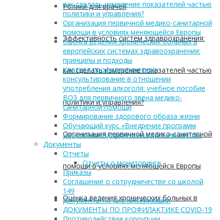
как сделать измерение показателей частью
Ролики для врачей
политики и управления?
Организация первичной медико-санитарной
помощи в условиях меняющейся Европы
Эффективность систем здравоохранения:
Оценка ведения хронических больных в
европейских системах здравоохранения:
принципы и подходы
Краткое профилактическое
как сделать измерение показателей частью
консультирование в отношении
употребления алкоголя: учебное пособие
ВОЗ для первичного звена медико-
политики и управления?
санитарной помощи
Формирование здорового образа жизни
Обучающий курс «Внедрение программ
Организация первичной медико-санитарной
укрепления здоровья на рабочем месте»
Документы
Отчеты
Отчеты о мониторинге
помощи в условиях меняющейся Европы
Приказы
Соглашение о сотрудничестве со школой
149
Оценка ведения хронических больных в
Документы по диспансеризации
ДОКУМЕНТЫ ПО ПРОФИЛАКТИКЕ COVID-19
Противодействие коррупции