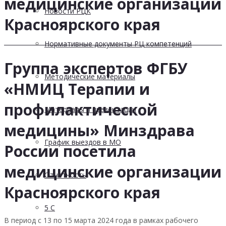
медицинские организации
Новости РЦК
Красноярского края
Нормативные документы РЦ компетенций
Группа экспертов ФГБУ
Методические материалы
«НМИЦ Терапии и
профилактической
Материалы и презентации
медицины» Минздрава
График выездов в МО
России посетила
медицинские организации
Отчетность
Красноярского края
5 С
В период с 13 по 15 марта 2024 года в рамках рабочего