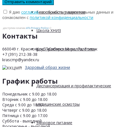
Я даю
согласие
на обработку персональных данных и
Безопасность пациентов
ознакомлен с
политикой конфиденциальности
доступен плагин
ATs Privacy Policy
©
Школа ХНИЗ
Контакты
660049 г. Красноярск, Проспект Мира, 7а, 3 этаж
Клуб «Сибирское долголетие»
+7 (391) 212-38-38
krascmp@yandex.ru
Здоровый образ жизни
График работы
Диспансеризация и профилактические
Понедельник с 9.00 до 18.00
Вторник с 9.00 до 18.00
медицинские осмотры
Среда с 9.00 до 18.00
Четверг с 9.00 до 18.00
Пятница с 9.00 до 17.00
Суббота - выходной
Здоровое питание
Воскресенье - выходной