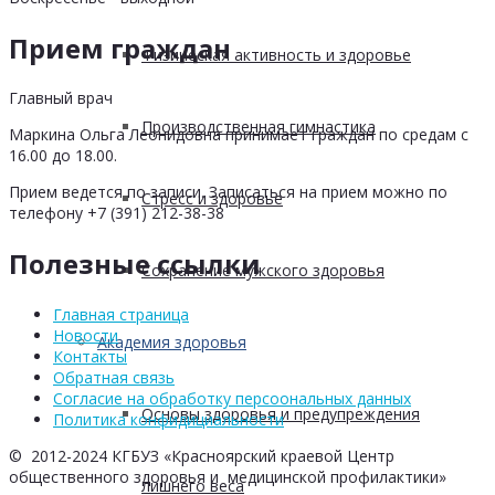
Прием граждан
Физическая активность и здоровье
Главный врач
Производственная гимнастика
Маркина Ольга Леонидовна принимает граждан по средам с
16.00 до 18.00.
Прием ведется по записи. Записаться на прием можно по
Стресс и здоровье
телефону +7 (391) 212-38-38
Полезные ссылки
Сохранение мужского здоровья
Главная страница
Новости
Академия здоровья
Контакты
Обратная связь
Согласие на обработку персоональных данных
Основы здоровья и предупреждения
Политика конфидициальности
© 2012-2024 КГБУЗ «Красноярский краевой Центр
общественного здоровья и медицинской профилактики»
лишнего веса