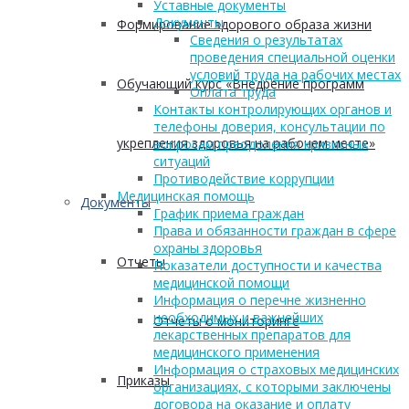
Уставные документы
Документы
Формирование здорового образа жизни
Сведения о результатах
проведения специальной оценки
условий труда на рабочих местах
Обучающий курс «Внедрение программ
Оплата труда
Контакты контролирующих органов и
телефоны доверия, консультации по
укрепления здоровья на рабочем месте»
вопросам преодоления кризисных
ситуаций
Противодействие коррупции
Медицинская помощь
Документы
График приема граждан
Права и обязанности граждан в сфере
охраны здоровья
Отчеты
Показатели доступности и качества
медицинской помощи
Информация о перечне жизненно
необходимых и важнейших
Отчеты о мониторинге
лекарственных препаратов для
медицинского применения
Информация о страховых медицинских
Приказы
организациях, с которыми заключены
договора на оказание и оплату