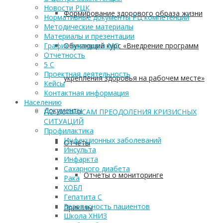
Новости РЦК
Формирование здорового образа жизни
Нормативные документы РЦ компетенций
Методические материалы
Материалы и презентации
График выездов в МО
Обучающий курс «Внедрение программ
Отчетность
5 С
Проектная деятельность
укрепления здоровья на рабочем месте»
Кейсы
Контактная информация
Населению
Документы
ПО ВОПРОСАМ ПРЕОДОЛЕНИЯ КРИЗИСНЫХ
СИТУАЦИЙ
Профилактика
Инфекционных заболеваний
Отчеты
Инсульта
Инфаркта
Сахарного диабета
Отчеты о мониторинге
Рака
ХОБЛ
Гепатита С
Безопасность пациентов
Приказы
Школа ХНИЗ