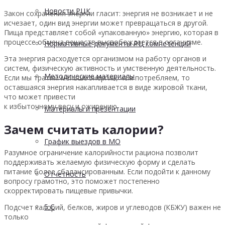
Новости РЦК
Закон сохранения энергии гласит: энергия не возникает и не
исчезает, один вид энергии может превращаться в другой.
Пища представляет собой «упакованную» энергию, которая в
процессе обмена веществ высвобождается в организме.
Нормативные документы РЦ компетенций
Эта энергия расходуется организмом на работу органов и
систем, физическую активность и умственную деятельность.
Методические материалы
Если мы тратим меньше энергии, чем потребляем, то
оставшаяся энергия накапливается в виде жировой ткани,
что может привести
к избыточному весу и ожирению.
Материалы и презентации
Зачем считать калории?
График выездов в МО
Разумное ограничение калорийности рациона позволит
поддерживать желаемую физическую форму и сделать
питание более сбалансированным. Если подойти к данному
Отчетность
вопросу грамотно, это поможет постепенно
скорректировать пищевые привычки.
5 С
Подсчет калорий, белков, жиров и углеводов (КБЖУ) важен не
только