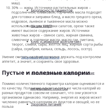
маш).
30% — жиры. Источники растительных жиров –
Безопасность пациентов
подсолнечное, оливковое, горчичное масла подходят
для готовки и заправки блюд, а масло грецкого ореха,
кедровое, льняное и тыквенное масла можно
использовать для заправки салатов, орехи также
Школа ХНИЗ
имеют высокое содержание жиров. Источники
животных жиров – свиное сало, жирная свинина,
сливочное и топленое масла, масло гхи, сметана,
Клуб «Сибирское долголетие»
творог, сливки, сыры, желток яиц, жирные сорта рыбы
(сайра, скумбрия, килька, сельдь, лосось, осетр).
Умение считать калории позволит держать под контролем
Здоровый образ жизни
аппетит, а значит, и сохранять свое здоровье.
Пустые и полезные калории
Диспансеризация и профилактические
Помимо количественного параметра калории оцениваются и
по качеству. Получение одного и того же числа калорий из
медицинские осмотры
разных продуктов совсем не означает, что они усвоятся
организмом одинаково. Например, энергия из жиров может
численно равняться калориям из фруктов и овощей, но ее
Здоровое питание
польза