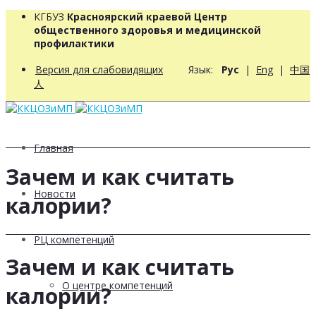
КГБУЗ
Красноярский краевой Центр
общественного здоровья и медицинской
профилактики
Версия для слабовидящих
Язык:
Рус
|
Eng
|
中国
人
Главная
Зачем и как считать
Новости
калории?
РЦ компетенций
Зачем и как считать
О центре компетенций
калории?