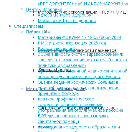
«ПРОДОЛЖИТЕЛЬНАЯ И АКТИВНАЯ ЖИЗНЬ»
Центры Здоровья
Методические рекомендации ФГБУ «НМИЦ
Адреса Центров Здоровья
Мобильный Центр здоровья
Cпециалистам
ТПМ»
Публикации
Материалы ФОРУМА 17-18 октября 2024
ПМО и Диспансеризация 2025 год
Ролики для врачей
Обеспечение безопасности пациентов
Эффективность систем здравоохранения:
как сделать измерение показателей частью
политики и управления?
Журнал «Профи»
Организация первичной медико-санитарной
помощи в условиях меняющейся Европы
Оценка ведения хронических больных в
европейских системах здравоохранения:
Методические рекомендации
принципы и подходы
Краткое профилактическое
консультирование в отношении
Диспансеризация и профилактические
употребления алкоголя: учебное пособие
ВОЗ для первичного звена медико-
санитарной помощи
Формирование здорового образа жизни
осмотры