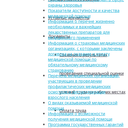
охраны здоровья
Показатели доступности и качества
медицинской помощи
Уставные документы
Информация о перечне жизненно
необходимых и важнейших
лекарственных препаратов для
Документы
медицинского применения
Информация о страховых медицинских
организациях, с которыми заключены
договора на оказание и оплату
Сведения о результатах
медицинской помощи по
обязательному медицинскому
страхованию
проведения специальной оценки
Перечень медицинских организаций,
участвующих в проведении
профилактических медицинских
осмотров и диспансеризации
условий труда на рабочих местах
взрослого населения
О видах оказываемой медицинской
помощи
Оплата труда
Информация о возможности
получения медицинской помощи
Программа государственных гарантий