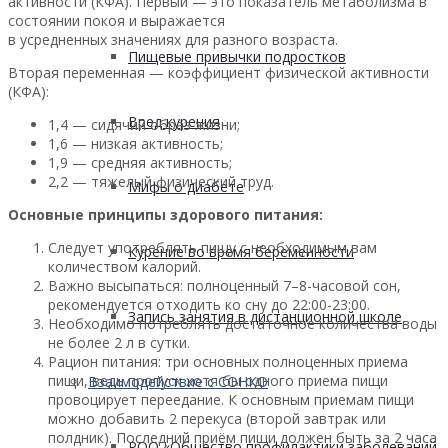
активности (КФА). Первый — это показатель метаболизма в
состоянии покоя и выражается
в усредненных значениях для разного возраста.
Пищевые привычки подростков
Вторая переменная — коэффициент физической активности
(КФА):
Вред курения
1,4 — сидячий образ жизни;
1,6 — низкая активность;
1,9 — средняя активность;
2,2 — тяжелый физический труд.
Мифы о диабете
Основные принципы здорового питания:
Следует употреблять пищу с необходимым вам
Курение во время беременности
количеством калорий.
Важно высыпаться: полноценный 7–8-часовой сон,
рекомендуется отходить ко сну до 22:00-23:00.
Запись занятия в дистанционной школе
Необходимо потреблять достаточное количества воды
не более 2 л в сутки.
Рацион питания: три основных полноценных приема
пищи, ведь пропуск хотя бы одного приема пищи
Взаимодействие с СОНКО
провоцирует переедание. К основным приемам пищи
можно добавить 2 перекуса (второй завтрак или
полдник). Последний приём пищи должен быть за 2 часа
РОО «Общество профилактики заболеваний