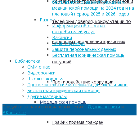
Контакты контролирующих органов и
бесплатного оказания гражданам
медицинской помощи на 2024 год и на
плановый период 2025 и 2026 годов
Разное
телефоны доверия, консультации по
Информация об отзывах
потребителей услуг
Вакансии
вопросам преодоления кризисных
Наши партнеры
Защита персональных данных
Бесплатная юридическая помощь
Библиотека
ситуаций
СМИ о нас
Видеоролики
Школы здоровья
Противодействие коррупции
Просветительские материалы для школьников
Бесплатная юридическая помощь
Другие материалы
Медицинская помощь
Следуйте за нами в социальных сетях:
Одноклассники
и
ВКонтакте
График приема граждан