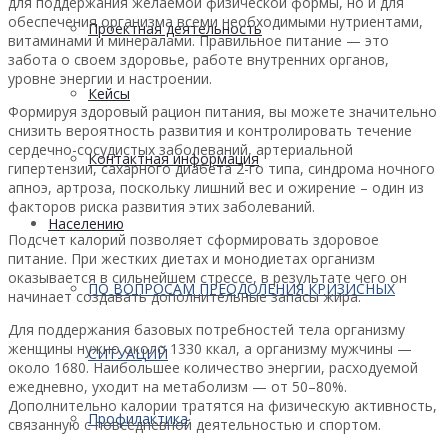
для поддержания желаемой физической формы, но и для
обеспечения организма всеми необходимыми нутриентами,
Проектная деятельность
витаминами и минералами. Правильное питание — это
забота о своем здоровье, работе внутренних органов,
уровне энергии и настроении.
Кейсы
Формируя здоровый рацион питания, вы можете значительно
снизить вероятность развития и контролировать течение
сердечно-сосудистых заболеваний, артериальной
Контактная информация
гипертензии, сахарного диабета 2-го типа, синдрома ночного
апноэ, артроза, поскольку лишний вес и ожирение – один из
факторов риска развития этих заболеваний.
Населению
Подсчет калорий позволяет сформировать здоровое
питание. При жестких диетах и монодиетах организм
оказывается в сильнейшем стрессе, в результате чего он
ПО ВОПРОСАМ ПРЕОДОЛЕНИЯ КРИЗИСНЫХ
начинает создавать дополнительные запасы жира.
Для поддержания базовых потребностей тела организму
женщины нужно около 1330 ккал, а организму мужчины —
СИТУАЦИЙ
около 1680. Наибольшее количество энергии, расходуемой
ежедневно, уходит на метаболизм — от 50–80%.
Дополнительно калории тратятся на физическую активность,
Профилактика
связанную с повседневной деятельностью и спортом.