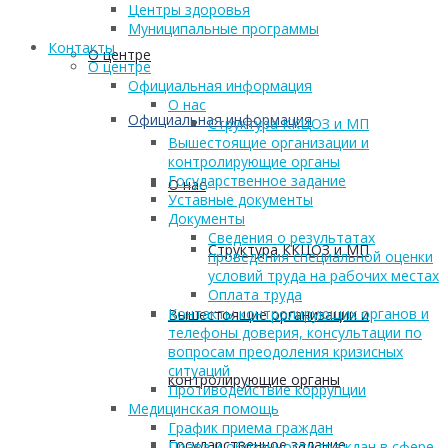
Центры здоровья
Муниципальные программы
Контакты
О центре
О центре
Официальная информация
О нас
Официальная информация
Структура ККЦОЗ и МП
Вышестоящие организации и
контролирующие органы
Государственное задание
О нас
Уставные документы
Документы
Сведения о результатах
Структура ККЦОЗ и МП
проведения специальной оценки
условий труда на рабочих местах
Оплата труда
Контакты контролирующих органов и
Вышестоящие организации и
телефоны доверия, консультации по
вопросам преодоления кризисных
ситуаций
контролирующие органы
Противодействие коррупции
Медицинская помощь
График приема граждан
Государственное задание
Права и обязанности граждан в сфере