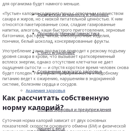
для организма будет намного меньше.
«Пустые» калории содержит пища с огромным количеством
Физическая активность и здоровье
сахара и жиров, но с низкой питательной ценностью. К ним
относятся пакетированные соки, сладкие газированные
напитки, алкоголь, каши быстрого приготовления, зерновые
Производственная гимнастика
батончики, фастфуд, чипсы, хлебобулочные изделия,
пончики, белый шоколад, консервированные фрукты.
Употребление таких продуктов приводит к резкому подъему
Стресс и здоровье
уровня сахара в крови, что вызывает кратковременный
всплеск энергии, однако отсутствие клетчатки не дает
ощущения сытости — и спустя короткое время человек снова
Сохранение мужского здоровья
будет голоден. Регулярная приверженность к подобному
питанию ведет к ожирению, нарушениям в эндокринной
системе, болезням сердца и сосудов.
Академия здоровья
Как рассчитать собственную
норму калорий?
Основы здоровья и предупреждения
Суточная норма калорий зависит от двух основных
показателей: скорости основного обмена (БМ) и физической
лишнего веса