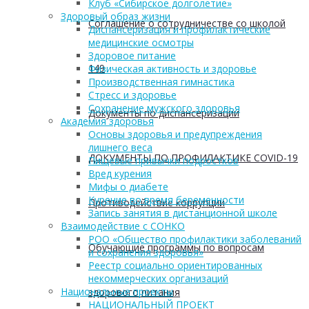
Клуб «Сибирское долголетие»
Здоровый образ жизни
Соглашение о сотрудничестве со школой
Диспансеризация и профилактические
медицинские осмотры
Здоровое питание
149
Физическая активность и здоровье
Производственная гимнастика
Стресс и здоровье
Сохранение мужского здоровья
Документы по диспансеризации
Академия здоровья
Основы здоровья и предупреждения
лишнего веса
ДОКУМЕНТЫ ПО ПРОФИЛАКТИКЕ COVID-19
Пищевые привычки подростков
Вред курения
Мифы о диабете
Курение во время беременности
Противодействие коррупции
Запись занятия в дистанционной школе
Взаимодействие с СОНКО
РОО «Общество профилактики заболеваний
Обучающие программы по вопросам
и сохранения здоровья»
Реестр социально ориентированных
некоммерческих организаций
Национальные проекты
здорового питания
НАЦИОНАЛЬНЫЙ ПРОЕКТ