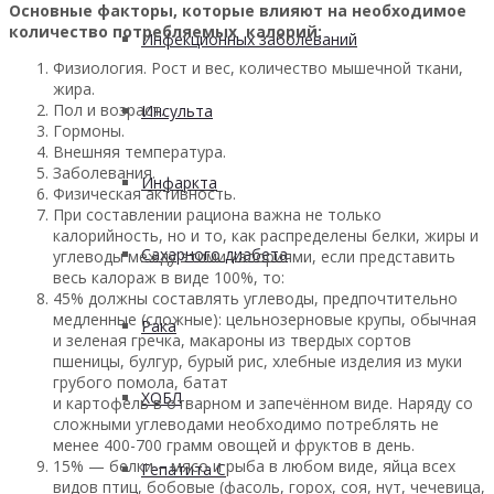
Основные факторы, которые влияют на необходимое
количество потребляемых калорий:
Инфекционных заболеваний
Физиология. Рост и вес, количество мышечной ткани,
жира.
Пол и возраст.
Инсульта
Гормоны.
Внешняя температура.
Заболевания.
Инфаркта
Физическая активность.
При составлении рациона важна не только
калорийность, но и то, как распределены белки, жиры и
Сахарного диабета
углеводы между этими калориями, если представить
весь калораж в виде 100%, то:
45% должны составлять углеводы, предпочтительно
медленные (сложные): цельнозерновые крупы, обычная
Рака
и зеленая гречка, макароны из твердых сортов
пшеницы, булгур, бурый рис, хлебные изделия из муки
грубого помола, батат
ХОБЛ
и картофель в отварном и запечённом виде. Наряду со
сложными углеводами необходимо потреблять не
менее 400-700 грамм овощей и фруктов в день.
15% — белки – мясо и рыба в любом виде, яйца всех
Гепатита С
видов птиц, бобовые (фасоль, горох, соя, нут, чечевица,