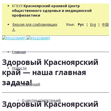
КГБУЗ
Красноярский краевой Центр
общественного здоровья и медицинской
профилактики
Версия для слабовидящих
Язык:
Рус
|
Eng
|
中国
人
Главная
Здоровый Красноярский
Новости
край — наша главная
задача!
РЦ компетенций
О центре компетенций
Здоровый Красноярский