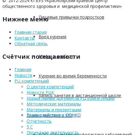
© 2012-2024 КГБУЗ «Красноярский краевой Центр
общественного здоровья и медицинской профилактики»
Пищевые привычки подростков
Нижнее меню
Главная старая
Вред курения
Контакты
Обратная связь
Счётчик посещаемости
Мифы о диабете
Главная
Новости
Курение во время беременности
РЦ компетенций
О центре компетенций
Новости РЦК
Запись занятия в дистанционной школе
Нормативные документы РЦ компетенций
Методические материалы
Материалы и презентации
Взаимодействие с СОНКО
График выездов в МО
Отчетность
5 С
Проектная деятельность
РОО «Общество профилактики заболеваний