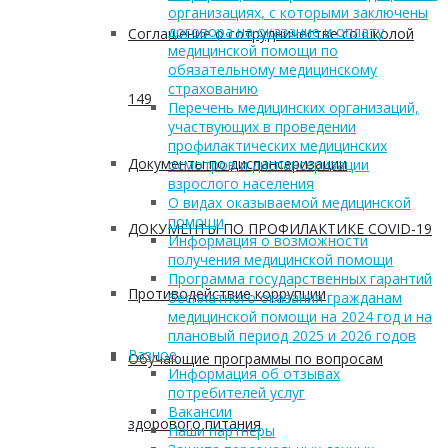
организациях, с которыми заключены
договора на оказание и оплату
Соглашение о сотрудничестве со школой
медицинской помощи по
обязательному медицинскому
страхованию
149
Перечень медицинских организаций,
участвующих в проведении
профилактических медицинских
Документы по диспансеризации
осмотров и диспансеризации
взрослого населения
О видах оказываемой медицинской
помощи
ДОКУМЕНТЫ ПО ПРОФИЛАКТИКЕ COVID-19
Информация о возможности
получения медицинской помощи
Программа государственных гарантий
Противодействие коррупции
бесплатного оказания гражданам
медицинской помощи на 2024 год и на
плановый период 2025 и 2026 годов
Разное
Обучающие программы по вопросам
Информация об отзывах
потребителей услуг
Вакансии
здорового питания
Наши партнеры