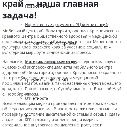
край — наша главная
Новости РЦК
задача!
Нормативные документы РЦ компетенций
Мобильный центр «Лаборатория здоровья» Красноярского
краевого Центра общественного здоровья и медицинской
профилактики награжден благодарностью от Министерства
Методические материалы
культуры Красноярского края за участие в социально –
культурном маршруте «Енисейский экспресс».
Материалы и презентации
Напомним, что в рамках социально-культурного маршрута
«Енисейский экспресс» специалисты Мобильного центра
здоровья «Лаборатория здоровья» Красноярского краевого
Центра общественного здоровья и медицинской
График выездов в МО
профилактики побывали в таких населённых пунктах нашего
края, как с. Партизанское, с. Сухобузимское, с. Большой Улуй,
с. Новобирилюссы.
Отчетность
Всем желающим медики провели бесплатное комплексное
обследование организма. В частности, жители сел смогли
проверить состояние дыхательной системы и сердца, сдать
5 С
анализ крови на глюкозу и холестерин, измерить
артериальное внутриглазное давление, рост, вес и