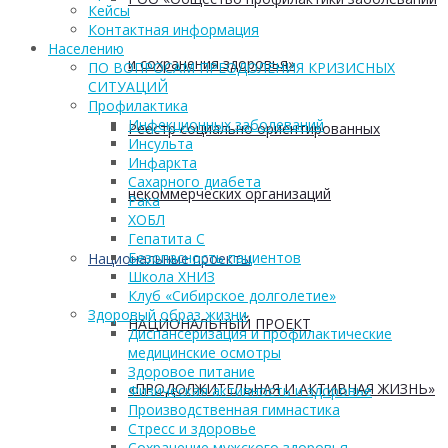
Кейсы
Контактная информация
Населению
и сохранения здоровья»
ПО ВОПРОСАМ ПРЕОДОЛЕНИЯ КРИЗИСНЫХ
СИТУАЦИЙ
Профилактика
Инфекционных заболеваний
Реестр социально ориентированных
Инсульта
Инфаркта
Сахарного диабета
некоммерческих организаций
Рака
ХОБЛ
Гепатита С
Безопасность пациентов
Национальные проекты
Школа ХНИЗ
Клуб «Сибирское долголетие»
Здоровый образ жизни
НАЦИОНАЛЬНЫЙ ПРОЕКТ
Диспансеризация и профилактические
медицинские осмотры
Здоровое питание
«ПРОДОЛЖИТЕЛЬНАЯ И АКТИВНАЯ ЖИЗНЬ»
Физическая активность и здоровье
Производственная гимнастика
Стресс и здоровье
Сохранение мужского здоровья