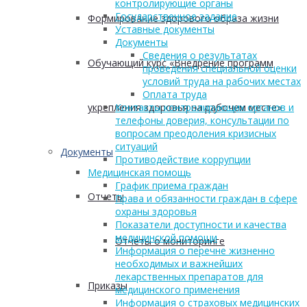
контролирующие органы
Государственное задание
Формирование здорового образа жизни
Уставные документы
Документы
Сведения о результатах
Обучающий курс «Внедрение программ
проведения специальной оценки
условий труда на рабочих местах
Оплата труда
укрепления здоровья на рабочем месте»
Контакты контролирующих органов и
телефоны доверия, консультации по
вопросам преодоления кризисных
ситуаций
Документы
Противодействие коррупции
Медицинская помощь
График приема граждан
Отчеты
Права и обязанности граждан в сфере
охраны здоровья
Показатели доступности и качества
медицинской помощи
Отчеты о мониторинге
Информация о перечне жизненно
необходимых и важнейших
лекарственных препаратов для
Приказы
медицинского применения
Информация о страховых медицинских