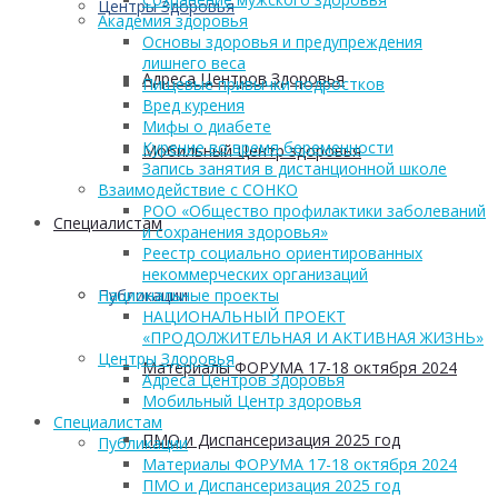
Центры Здоровья
Академия здоровья
Основы здоровья и предупреждения
лишнего веса
Адреса Центров Здоровья
Пищевые привычки подростков
Вред курения
Мифы о диабете
Курение во время беременности
Мобильный Центр здоровья
Запись занятия в дистанционной школе
Взаимодействие с СОНКО
РОО «Общество профилактики заболеваний
Cпециалистам
и сохранения здоровья»
Реестр социально ориентированных
некоммерческих организаций
Публикации
Национальные проекты
НАЦИОНАЛЬНЫЙ ПРОЕКТ
«ПРОДОЛЖИТЕЛЬНАЯ И АКТИВНАЯ ЖИЗНЬ»
Центры Здоровья
Материалы ФОРУМА 17-18 октября 2024
Адреса Центров Здоровья
Мобильный Центр здоровья
Cпециалистам
ПМО и Диспансеризация 2025 год
Публикации
Материалы ФОРУМА 17-18 октября 2024
ПМО и Диспансеризация 2025 год