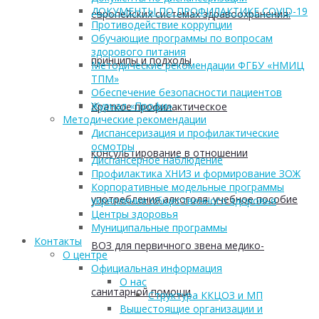
ДОКУМЕНТЫ ПО ПРОФИЛАКТИКЕ COVID-19
европейских системах здравоохранения:
Противодействие коррупции
Обучающие программы по вопросам
здорового питания
принципы и подходы
Методические рекомендации ФГБУ «НМИЦ
ТПМ»
Обеспечение безопасности пациентов
Журнал «Профи»
Краткое профилактическое
Методические рекомендации
Диспансеризация и профилактические
осмотры
консультирование в отношении
Диспансерное наблюдение
Профилактика ХНИЗ и формирование ЗОЖ
Корпоративные модельные программы
употребления алкоголя: учебное пособие
укрепления общественного здоровья
Центры здоровья
Муниципальные программы
Контакты
ВОЗ для первичного звена медико-
О центре
Официальная информация
О нас
санитарной помощи
Структура ККЦОЗ и МП
Вышестоящие организации и