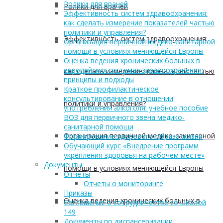
Ролики для врачей
Ролики для врачей
Эффективность систем здравоохранения:
как сделать измерение показателей частью
политики и управления?
Эффективность систем здравоохранения:
Организация первичной медико-санитарной
помощи в условиях меняющейся Европы
Оценка ведения хронических больных в
европейских системах здравоохранения:
как сделать измерение показателей частью
принципы и подходы
Краткое профилактическое
консультирование в отношении
политики и управления?
употребления алкоголя: учебное пособие
ВОЗ для первичного звена медико-
санитарной помощи
Организация первичной медико-санитарной
Формирование здорового образа жизни
Обучающий курс «Внедрение программ
укрепления здоровья на рабочем месте»
Документы
помощи в условиях меняющейся Европы
Отчеты
Отчеты о мониторинге
Приказы
Оценка ведения хронических больных в
Соглашение о сотрудничестве со школой
149
Документы по диспансеризации