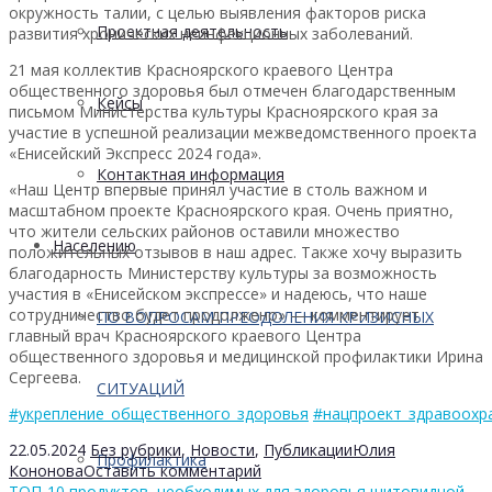
окружность талии, с целью выявления факторов риска
Проектная деятельность
развития хронических неинфекционных заболеваний.
21 мая коллектив Красноярского краевого Центра
общественного здоровья был отмечен благодарственным
Кейсы
письмом Министерства культуры Красноярского края за
участие в успешной реализации межведомственного проекта
«Енисейский Экспресс 2024 года».
Контактная информация
«Наш Центр впервые принял участие в столь важном и
масштабном проекте Красноярского края. Очень приятно,
что жители сельских районов оставили множество
Населению
положительных отзывов в наш адрес. Также хочу выразить
благодарность Министерству культуры за возможность
участия в «Енисейском экспрессе» и надеюсь, что наше
сотрудничество будет продолжено» — комментирует
ПО ВОПРОСАМ ПРЕОДОЛЕНИЯ КРИЗИСНЫХ
главный врач Красноярского краевого Центра
общественного здоровья и медицинской профилактики Ирина
Сергеева.
СИТУАЦИЙ
#укрепление_общественного_здоровья
#нацпроект_здравоохр
22.05.2024
Без рубрики
,
Новости
,
Публикации
Юлия
Профилактика
Кононова
Оставить комментарий
ТОП-10 продуктов, необходимых для здоровья щитовидной