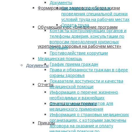
Документы
Формирование здорового образа жизни
Сведения о результатах
проведения специальной оценки
условий труда на рабочих местах
Оплата труда
Обучающий курс «Внедрение программ
Контакты контролирующих органов и
телефоны доверия, консультации по
вопросам преодоления кризисных
укрепления здоровья на рабочем месте»
ситуаций
Противодействие коррупции
Медицинская помощь
График приема граждан
Документы
Права и обязанности граждан в сфере
охраны здоровья
Показатели доступности и качества
Отчеты
медицинской помощи
Информация о перечне жизненно
необходимых и важнейших
лекарственных препаратов для
Отчеты о мониторинге
медицинского применения
Информация о страховых медицинских
организациях, с которыми заключены
Приказы
договора на оказание и оплату
медицинской помощи по