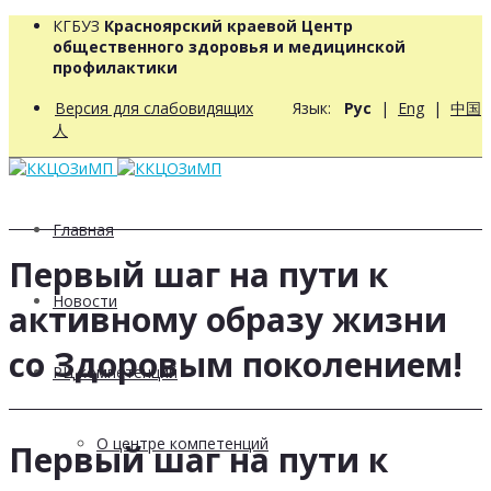
КГБУЗ
Красноярский краевой Центр
общественного здоровья и медицинской
профилактики
Версия для слабовидящих
Язык:
Рус
|
Eng
|
中国
人
Главная
Первый шаг на пути к
Новости
активному образу жизни
со Здоровым поколением!
РЦ компетенций
О центре компетенций
Первый шаг на пути к