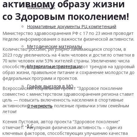
активному образу жизни
Новости РЦК
со Здоровым поколением!
Нормативные документы РЦ компетенций
Министерство здравоохранения РФ с 17 по 23 июня проводит
Неделю информирования о важности физической активности.
Методические материалы
Количество россиян, регулярно занимающихся спортом, в
2023 году увеличилось на 4 млн человек и достигло отметки в
70 млн человек или 53% жителей страны. Увеличению числа
Материалы и презентации
способствуют различные факторы — от трендов на здоровый
образ жизни, правильное питание и сохранение молодости до
федеральных программ и проектов.
График выездов в МО
Всероссийский социальный проект “Здоровое поколение
совместно с министерством здравоохранения региона ставит
цель — повысить включенность населения в спортивные
активности и закрепить полезные привычки этим семейным
Отчетность
летом!
Ксения Пустовая, автор проекта “Здоровое поколение”
5 С
отмечает: “Регулярная физическая активность – один из
ключевых факторов, способствующих улучшению качества