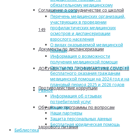
обязательному медицинскому
Соглашение о сотрудничестве со школой
страхованию
Перечень медицинских организаций,
участвующих в проведении
профилактических медицинских
149
осмотров и диспансеризации
взрослого населения
О видах оказываемой медицинской
Документы по диспансеризации
помощи
Информация о возможности
получения медицинской помощи
Программа государственных гарантий
ДОКУМЕНТЫ ПО ПРОФИЛАКТИКЕ COVID-19
бесплатного оказания гражданам
медицинской помощи на 2024 год и на
плановый период 2025 и 2026 годов
Противодействие коррупции
Разное
Информация об отзывах
потребителей услуг
Обучающие программы по вопросам
Вакансии
Наши партнеры
Защита персональных данных
Бесплатная юридическая помощь
здорового питания
Библиотека