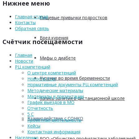
Нижнее меню
Главная старая
Пищевые привычки подростков
Контакты
Обратная связь
Вред курения
Счётчик посещаемости
Главная
Мифы о диабете
Новости
РЦ компетенций
О центре компетенций
Курение во время беременности
Новости РЦК
Нормативные документы РЦ компетенций
Методические материалы
Материалы и презентации
Запись занятия в дистанционной школе
График выездов в МО
Отчетность
5 С
Взаимодействие с СОНКО
Проектная деятельность
Кейсы
Контактная информация
Населению
РОО «Общество профилактики заболеваний