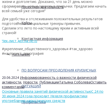
жизни и долголетию. Доказано, что за 21 день можно
сформировать новые здоровые привычки. Предлагаем начать
Проектная деятельность
всей семьей уже сегодня!”
Для удобства и отслеживания положительных результатов
Кейсы
подготовлены специальные трекеры привычек.
Сделаем это лето по-настоящему ярким и активным всей
страной!
Контактная информация
Чек-лист дел на лето
#укрепление_общественного_здоровья #так_здорово
#нацпроект_демография
Населению
ПО ВОПРОСАМ ПРЕОДОЛЕНИЯ КРИЗИСНЫХ
20.06.2024
Информированность о важности физической
активности
,
Новости
,
Публикации
Татьяна Соболева
Оставить
СИТУАЦИЙ
комментарий
Основные правила занятий физической активностью
С 24 по
30 июня 2024 года проходит Неделя профилактики
употребления наркотических средств
Профилактика