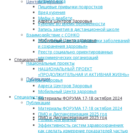
лишнего веса
Центры Здоровья
Пищевые привычки подростков
Вред курения
Мифы о диабете
Адреса Центров Здоровья
Курение во время беременности
Запись занятия в дистанционной школе
Взаимодействие с СОНКО
Мобильный Центр здоровья
РОО «Общество профилактики заболеваний
и сохранения здоровья»
Реестр социально ориентированных
некоммерческих организаций
Cпециалистам
Национальные проекты
НАЦИОНАЛЬНЫЙ ПРОЕКТ
«ПРОДОЛЖИТЕЛЬНАЯ И АКТИВНАЯ ЖИЗНЬ»
Публикации
Центры Здоровья
Адреса Центров Здоровья
Мобильный Центр здоровья
Cпециалистам
Материалы ФОРУМА 17-18 октября 2024
Публикации
Материалы ФОРУМА 17-18 октября 2024
ПМО и Диспансеризация 2025 год
ПМО и Диспансеризация 2025 год
Ролики для врачей
Эффективность систем здравоохранения:
как сделать измерение показателей частью