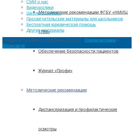
СМИ о нас
Видеоролики
Методические рекомендации ФГБУ «НМИЦ
Школы здоровья
Просветительские материалы для школьников
Бесплатная юридическая помощь
Другие материалы
ТПМ»
Следуйте за нами в социальных сетях:
Одноклассники
и
ВКонтакте
Обеспечение безопасности пациентов
Журнал «Профи»
Методические рекомендации
Диспансеризация и профилактические
осмотры