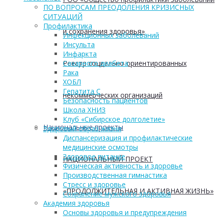
ПО ВОПРОСАМ ПРЕОДОЛЕНИЯ КРИЗИСНЫХ
СИТУАЦИЙ
Профилактика
и сохранения здоровья»
Инфекционных заболеваний
Инсульта
Инфаркта
Реестр социально ориентированных
Сахарного диабета
Рака
ХОБЛ
Гепатита С
некоммерческих организаций
Безопасность пациентов
Школа ХНИЗ
Клуб «Сибирское долголетие»
Национальные проекты
Здоровый образ жизни
Диспансеризация и профилактические
медицинские осмотры
Здоровое питание
НАЦИОНАЛЬНЫЙ ПРОЕКТ
Физическая активность и здоровье
Производственная гимнастика
Стресс и здоровье
«ПРОДОЛЖИТЕЛЬНАЯ И АКТИВНАЯ ЖИЗНЬ»
Сохранение мужского здоровья
Академия здоровья
Основы здоровья и предупреждения