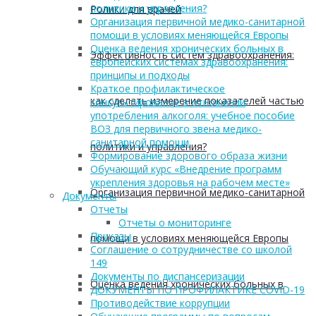
политики и управления?
Ролики для врачей
Организация первичной медико-санитарной
помощи в условиях меняющейся Европы
Оценка ведения хронических больных в
Эффективность систем здравоохранения:
европейских системах здравоохранения:
принципы и подходы
Краткое профилактическое
как сделать измерение показателей частью
консультирование в отношении
употребления алкоголя: учебное пособие
ВОЗ для первичного звена медико-
санитарной помощи
политики и управления?
Формирование здорового образа жизни
Обучающий курс «Внедрение программ
укрепления здоровья на рабочем месте»
Организация первичной медико-санитарной
Документы
Отчеты
Отчеты о мониторинге
Приказы
помощи в условиях меняющейся Европы
Соглашение о сотрудничестве со школой
149
Документы по диспансеризации
Оценка ведения хронических больных в
ДОКУМЕНТЫ ПО ПРОФИЛАКТИКЕ COVID-19
Противодействие коррупции