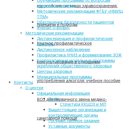
Обучающие программы по вопросам
европейских системах здравоохранения:
здорового питания
Методические рекомендации ФГБУ «НМИЦ
ТПМ»
Обеспечение безопасности пациентов
принципы и подходы
Журнал «Профи»
Методические рекомендации
Диспансеризация и профилактические
Краткое профилактическое
осмотры
Диспансерное наблюдение
Профилактика ХНИЗ и формирование ЗОЖ
Корпоративные модельные программы
консультирование в отношении
укрепления общественного здоровья
Центры здоровья
Муниципальные программы
употребления алкоголя: учебное пособие
Контакты
О центре
Официальная информация
О нас
ВОЗ для первичного звена медико-
Структура ККЦОЗ и МП
Вышестоящие организации и
контролирующие органы
санитарной помощи
Государственное задание
Уставные документы