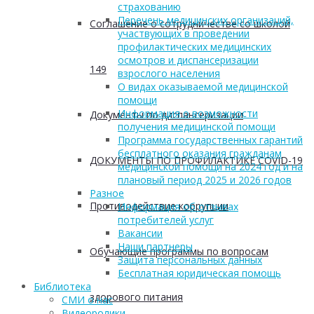
страхованию
Перечень медицинских организаций,
Соглашение о сотрудничестве со школой
участвующих в проведении
профилактических медицинских
осмотров и диспансеризации
149
взрослого населения
О видах оказываемой медицинской
помощи
Информация о возможности
Документы по диспансеризации
получения медицинской помощи
Программа государственных гарантий
бесплатного оказания гражданам
ДОКУМЕНТЫ ПО ПРОФИЛАКТИКЕ COVID-19
медицинской помощи на 2024 год и на
плановый период 2025 и 2026 годов
Разное
Противодействие коррупции
Информация об отзывах
потребителей услуг
Вакансии
Наши партнеры
Обучающие программы по вопросам
Защита персональных данных
Бесплатная юридическая помощь
Библиотека
здорового питания
СМИ о нас
Видеоролики