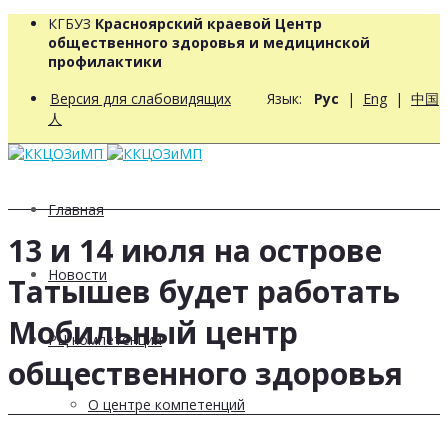
КГБУЗ
Красноярский краевой Центр
общественного здоровья и медицинской
профилактики
Версия для слабовидящих
Язык:
Рус
|
Eng
|
中国
人
Главная
13 и 14 июля на острове
Новости
Татышев будет работать
Мобильный центр
РЦ компетенций
общественного здоровья
О центре компетенций