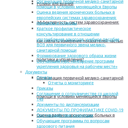
Организация первичной медико-санитарной
Ролики для врачей
помощи в условиях меняющейся Европы
Оценка ведения хронических больных в
европейских системах здравоохранения:
Эффективность систем здравоохранения:
принципы и подходы
Краткое профилактическое
консультирование в отношении
употребления алкоголя: учебное пособие
как сделать измерение показателей частью
ВОЗ для первичного звена медико-
санитарной помощи
Формирование здорового образа жизни
политики и управления?
Обучающий курс «Внедрение программ
укрепления здоровья на рабочем месте»
Документы
Отчеты
Организация первичной медико-санитарной
Отчеты о мониторинге
Приказы
Соглашение о сотрудничестве со школой
помощи в условиях меняющейся Европы
149
Документы по диспансеризации
ДОКУМЕНТЫ ПО ПРОФИЛАКТИКЕ COVID-19
Оценка ведения хронических больных в
Противодействие коррупции
Обучающие программы по вопросам
здорового питания