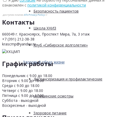
Я даю
согласие
на обработку персональных данных и
ознакомлен с
политикой конфиденциальности
Безопасность пациентов
доступен плагин
ATs Privacy Policy
©
Контакты
Школа ХНИЗ
660049 г. Красноярск, Проспект Мира, 7а, 3 этаж
+7 (391) 212-38-38
krascmp@yandex.ru
Клуб «Сибирское долголетие»
График работы
Здоровый образ жизни
Понедельник с 9.00 до 18.00
Диспансеризация и профилактические
Вторник с 9.00 до 18.00
Среда с 9.00 до 18.00
Четверг с 9.00 до 18.00
Пятница с 9.00 до 17.00
медицинские осмотры
Суббота - выходной
Воскресенье - выходной
Здоровое питание