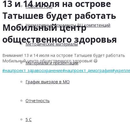
13 и 14 июля на острове
Новости РЦК
Татышев будет работать
Мобильный центр
Нормативные документы РЦ компетенций
общественного здоровья
Методические материалы
Внимание! 13 и 14 июля на острове Татышев будет работать
Мобильный центр общественного здоровья! 😃
Материалы и презентации
#нацпроект_здравоохранение
#нацпроект_демография
#укрепл
График выездов в МО
Отчетность
5 С