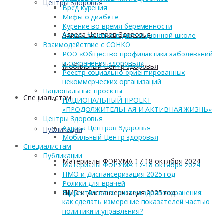
Центры Здоровья
Вред курения
Мифы о диабете
Курение во время беременности
Адреса Центров Здоровья
Запись занятия в дистанционной школе
Взаимодействие с СОНКО
РОО «Общество профилактики заболеваний
и сохранения здоровья»
Мобильный Центр здоровья
Реестр социально ориентированных
некоммерческих организаций
Национальные проекты
Cпециалистам
НАЦИОНАЛЬНЫЙ ПРОЕКТ
«ПРОДОЛЖИТЕЛЬНАЯ И АКТИВНАЯ ЖИЗНЬ»
Центры Здоровья
Адреса Центров Здоровья
Публикации
Мобильный Центр здоровья
Cпециалистам
Публикации
Материалы ФОРУМА 17-18 октября 2024
Материалы ФОРУМА 17-18 октября 2024
ПМО и Диспансеризация 2025 год
Ролики для врачей
ПМО и Диспансеризация 2025 год
Эффективность систем здравоохранения:
как сделать измерение показателей частью
политики и управления?