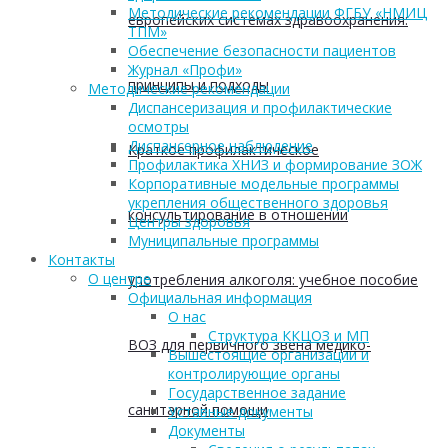
Методические рекомендации ФГБУ «НМИЦ
европейских системах здравоохранения:
ТПМ»
Обеспечение безопасности пациентов
Журнал «Профи»
принципы и подходы
Методические рекомендации
Диспансеризация и профилактические
осмотры
Диспансерное наблюдение
Краткое профилактическое
Профилактика ХНИЗ и формирование ЗОЖ
Корпоративные модельные программы
укрепления общественного здоровья
консультирование в отношении
Центры здоровья
Муниципальные программы
Контакты
О центре
употребления алкоголя: учебное пособие
Официальная информация
О нас
Структура ККЦОЗ и МП
ВОЗ для первичного звена медико-
Вышестоящие организации и
контролирующие органы
Государственное задание
санитарной помощи
Уставные документы
Документы