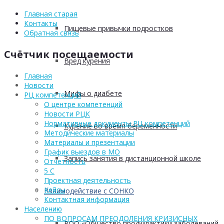
Главная старая
Контакты
Пищевые привычки подростков
Обратная связь
Счётчик посещаемости
Вред курения
Главная
Новости
Мифы о диабете
РЦ компетенций
О центре компетенций
Новости РЦК
Нормативные документы РЦ компетенций
Курение во время беременности
Методические материалы
Материалы и презентации
График выездов в МО
Запись занятия в дистанционной школе
Отчетность
5 С
Проектная деятельность
Кейсы
Взаимодействие с СОНКО
Контактная информация
Населению
ПО ВОПРОСАМ ПРЕОДОЛЕНИЯ КРИЗИСНЫХ
РОО «Общество профилактики заболеваний