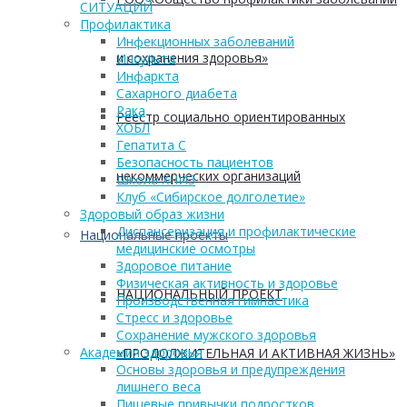
СИТУАЦИЙ
Профилактика
Инфекционных заболеваний
и сохранения здоровья»
Инсульта
Инфаркта
Сахарного диабета
Рака
Реестр социально ориентированных
ХОБЛ
Гепатита С
Безопасность пациентов
некоммерческих организаций
Школа ХНИЗ
Клуб «Сибирское долголетие»
Здоровый образ жизни
Диспансеризация и профилактические
Национальные проекты
медицинские осмотры
Здоровое питание
Физическая активность и здоровье
НАЦИОНАЛЬНЫЙ ПРОЕКТ
Производственная гимнастика
Стресс и здоровье
Сохранение мужского здоровья
Академия здоровья
«ПРОДОЛЖИТЕЛЬНАЯ И АКТИВНАЯ ЖИЗНЬ»
Основы здоровья и предупреждения
лишнего веса
Пищевые привычки подростков