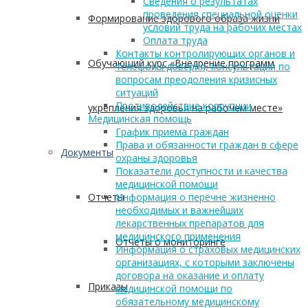
Сведения о результатах
проведения специальной оценки
Формирование здорового образа жизни
условий труда на рабочих местах
Оплата труда
Контакты контролирующих органов и
Обучающий курс «Внедрение программ
телефоны доверия, консультации по
вопросам преодоления кризисных
ситуаций
Противодействие коррупции
укрепления здоровья на рабочем месте»
Медицинская помощь
График приема граждан
Права и обязанности граждан в сфере
Документы
охраны здоровья
Показатели доступности и качества
медицинской помощи
Отчеты
Информация о перечне жизненно
необходимых и важнейших
лекарственных препаратов для
медицинского применения
Отчеты о мониторинге
Информация о страховых медицинских
организациях, с которыми заключены
договора на оказание и оплату
Приказы
медицинской помощи по
обязательному медицинскому