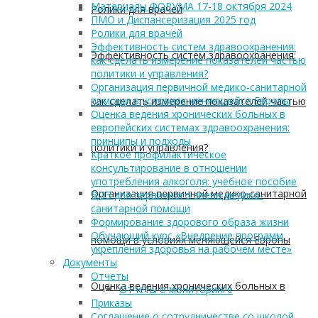
Материалы ФОРУМА 17-18 октября 2024
Ролики для врачей
ПМО и Диспансеризация 2025 год
Ролики для врачей
Эффективность систем здравоохранения:
Эффективность систем здравоохранения:
как сделать измерение показателей частью
политики и управления?
Организация первичной медико-санитарной
помощи в условиях меняющейся Европы
как сделать измерение показателей частью
Оценка ведения хронических больных в
европейских системах здравоохранения:
принципы и подходы
политики и управления?
Краткое профилактическое
консультирование в отношении
употребления алкоголя: учебное пособие
Организация первичной медико-санитарной
ВОЗ для первичного звена медико-
санитарной помощи
Формирование здорового образа жизни
Обучающий курс «Внедрение программ
помощи в условиях меняющейся Европы
укрепления здоровья на рабочем месте»
Документы
Отчеты
Оценка ведения хронических больных в
Отчеты о мониторинге
Приказы
Соглашение о сотрудничестве со школой