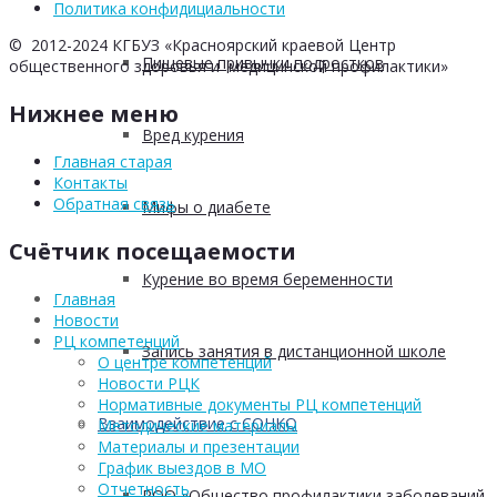
Политика конфидициальности
© 2012-2024 КГБУЗ «Красноярский краевой Центр
Пищевые привычки подростков
общественного здоровья и медицинской профилактики»
Нижнее меню
Вред курения
Главная старая
Контакты
Обратная связь
Мифы о диабете
Счётчик посещаемости
Курение во время беременности
Главная
Новости
РЦ компетенций
Запись занятия в дистанционной школе
О центре компетенций
Новости РЦК
Нормативные документы РЦ компетенций
Взаимодействие с СОНКО
Методические материалы
Материалы и презентации
График выездов в МО
Отчетность
РОО «Общество профилактики заболеваний