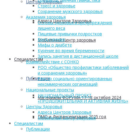
Производственная гимнастика
Центры Здоровья
Стресс и здоровье
Сохранение мужского здоровья
Академия здоровья
Адреса Центров Здоровья
Основы здоровья и предупреждения
лишнего веса
Пищевые привычки подростков
Вред курения
Мобильный Центр здоровья
Мифы о диабете
Курение во время беременности
Запись занятия в дистанционной школе
Cпециалистам
Взаимодействие с СОНКО
РОО «Общество профилактики заболеваний
и сохранения здоровья»
Публикации
Реестр социально ориентированных
некоммерческих организаций
Национальные проекты
НАЦИОНАЛЬНЫЙ ПРОЕКТ
Материалы ФОРУМА 17-18 октября 2024
«ПРОДОЛЖИТЕЛЬНАЯ И АКТИВНАЯ ЖИЗНЬ»
Центры Здоровья
Адреса Центров Здоровья
ПМО и Диспансеризация 2025 год
Мобильный Центр здоровья
Cпециалистам
Публикации