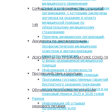
медицинского применения
Информация о страховых медицинских
Соглашение о сотрудничестве со школой
организациях, с которыми заключены
договора на оказание и оплату
медицинской помощи по
149
обязательному медицинскому
страхованию
Перечень медицинских организаций,
Документы по диспансеризации
участвующих в проведении
профилактических медицинских
осмотров и диспансеризации
взрослого населения
ДОКУМЕНТЫ ПО ПРОФИЛАКТИКЕ COVID-19
О видах оказываемой медицинской
помощи
Информация о возможности
Противодействие коррупции
получения медицинской помощи
Программа государственных гарантий
бесплатного оказания гражданам
медицинской помощи на 2024 год и на
Обучающие программы по вопросам
плановый период 2025 и 2026 годов
Разное
Информация об отзывах
здорового питания
потребителей услуг