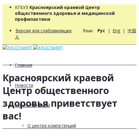
КГБУЗ
Красноярский краевой Центр
общественного здоровья и медицинской
профилактики
Версия для слабовидящих
Язык:
Рус
|
Eng
|
中国
人
Главная
Красноярский краевой
Новости
Центр общественного
здоровья приветствует
РЦ компетенций
вас!
О центре компетенций