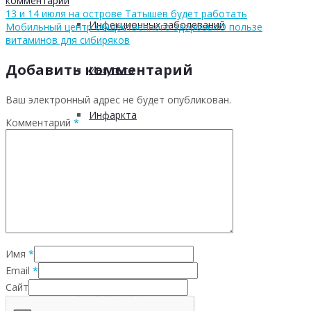
комментарий
13 и 14 июля на острове Татышев будет работать
Инфекционных заболеваний
Мобильный центр общественного здоровья
О пользе
витаминов для сибиряков
Добавить комментарий
Инсульта
Ваш электронный адрес не будет опубликован.
Инфаркта
Комментарий
*
Сахарного диабета
Рака
ХОБЛ
Имя
*
Email
*
Сайт
Гепатита С