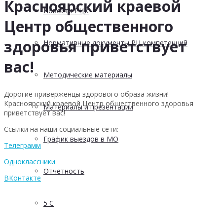
Красноярский краевой
Новости РЦК
Центр общественного
здоровья приветствует
Нормативные документы РЦ компетенций
вас!
Методические материалы
Дорогие приверженцы здорового образа жизни!
Красноярский краевой Центр общественного здоровья
Материалы и презентации
приветствует вас!
Ссылки на наши социальные сети:
График выездов в МО
Телеграмм
Одноклассники
Отчетность
ВКонтакте
5 С