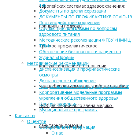
149
европейских системах здравоохранения:
Документы по диспансеризации
ДОКУМЕНТЫ ПО ПРОФИЛАКТИКЕ COVID-19
Противодействие коррупции
принципы и подходы
Обучающие программы по вопросам
здорового питания
Методические рекомендации ФГБУ «НМИЦ
Краткое профилактическое
ТПМ»
Обеспечение безопасности пациентов
Журнал «Профи»
Методические рекомендации
консультирование в отношении
Диспансеризация и профилактические
осмотры
Диспансерное наблюдение
употребления алкоголя: учебное пособие
Профилактика ХНИЗ и формирование ЗОЖ
Корпоративные модельные программы
укрепления общественного здоровья
Центры здоровья
ВОЗ для первичного звена медико-
Муниципальные программы
Контакты
О центре
санитарной помощи
Официальная информация
О нас