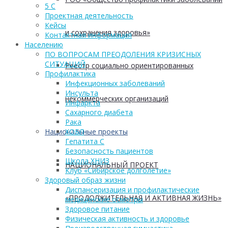
5 С
Проектная деятельность
Кейсы
и сохранения здоровья»
Контактная информация
Населению
ПО ВОПРОСАМ ПРЕОДОЛЕНИЯ КРИЗИСНЫХ
СИТУАЦИЙ
Реестр социально ориентированных
Профилактика
Инфекционных заболеваний
Инсульта
некоммерческих организаций
Инфаркта
Сахарного диабета
Рака
Национальные проекты
ХОБЛ
Гепатита С
Безопасность пациентов
Школа ХНИЗ
НАЦИОНАЛЬНЫЙ ПРОЕКТ
Клуб «Сибирское долголетие»
Здоровый образ жизни
Диспансеризация и профилактические
«ПРОДОЛЖИТЕЛЬНАЯ И АКТИВНАЯ ЖИЗНЬ»
медицинские осмотры
Здоровое питание
Физическая активность и здоровье