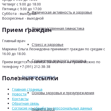
Четверг с 9.00 до 18.00
Пятница с 9.00 до 17.00
Физическая активность и здоровье
Суббота - выходной
Воскресенье - выходной
Прием граждан
Производственная гимнастика
Главный врач
Стресс и здоровье
Маркина Ольга Леонидовна принимает граждан по средам с
16.00 до 18.00.
Сохранение мужского здоровья
Прием ведется по записи. Записаться на прием можно по
телефону +7 (391) 212-38-38
Полезные ссылки
Академия здоровья
Главная страница
Основы здоровья и предупреждения
Новости
Контакты
Обратная связь
Согласие на обработку персоональных данных
лишнего веса