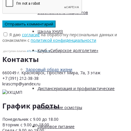
Безопасность пациентов
Школа ХНИЗ
Я даю
согласие
на обработку персональных данных и
ознакомлен с
политикой конфиденциальности
Клуб «Сибирское долголетие»
доступен плагин
ATs Privacy Policy
©
Контакты
Здоровый образ жизни
660049 г. Красноярск, Проспект Мира, 7а, 3 этаж
+7 (391) 212-38-38
krascmp@yandex.ru
Диспансеризация и профилактические
График работы
медицинские осмотры
Понедельник с 9.00 до 18.00
Вторник с 9.00 до 18.00
Здоровое питание
Среда с 9.00 до 18.00