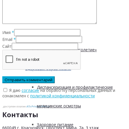
Безопасность пациентов
Школа ХНИЗ
Имя
*
Email
*
Сайт
Клуб «Сибирское долголетие»
Здоровый образ жизни
Диспансеризация и профилактические
Я даю
согласие
на обработку персональных данных и
ознакомлен с
политикой конфиденциальности
медицинские осмотры
доступен плагин
ATs Privacy Policy
©
Контакты
Здоровое питание
660049 г. Красноярск, Проспект Мира, 7а, 3 этаж