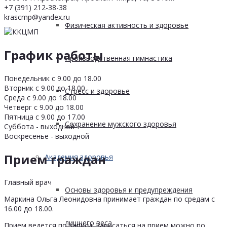
+7 (391) 212-38-38
krascmp@yandex.ru
Физическая активность и здоровье
График работы
Производственная гимнастика
Понедельник с 9.00 до 18.00
Вторник с 9.00 до 18.00
Стресс и здоровье
Среда с 9.00 до 18.00
Четверг с 9.00 до 18.00
Пятница с 9.00 до 17.00
Сохранение мужского здоровья
Суббота - выходной
Воскресенье - выходной
Прием граждан
Академия здоровья
Главный врач
Основы здоровья и предупреждения
Маркина Ольга Леонидовна принимает граждан по средам с
16.00 до 18.00.
лишнего веса
Прием ведется по записи. Записаться на прием можно по