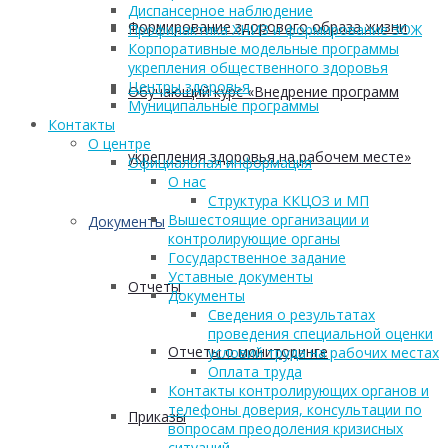
Диспансерное наблюдение
Формирование здорового образа жизни
Профилактика ХНИЗ и формирование ЗОЖ
Корпоративные модельные программы
укрепления общественного здоровья
Центры здоровья
Обучающий курс «Внедрение программ
Муниципальные программы
Контакты
О центре
укрепления здоровья на рабочем месте»
Официальная информация
О нас
Структура ККЦОЗ и МП
Вышестоящие организации и
Документы
контролирующие органы
Государственное задание
Уставные документы
Отчеты
Документы
Сведения о результатах
проведения специальной оценки
Отчеты о мониторинге
условий труда на рабочих местах
Оплата труда
Контакты контролирующих органов и
телефоны доверия, консультации по
Приказы
вопросам преодоления кризисных
ситуаций