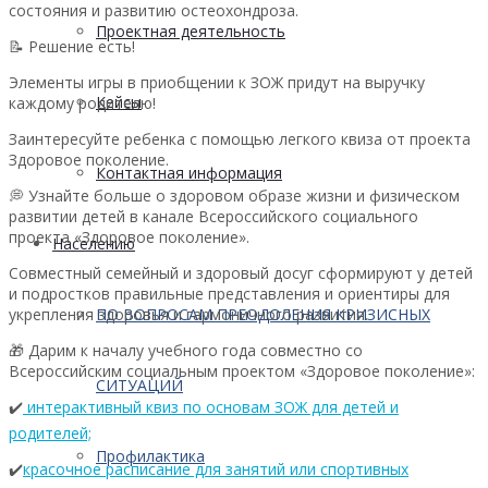
состояния и развитию остеохондроза.
Проектная деятельность
📝 Решение есть!
Элементы игры в приобщении к ЗОЖ придут на выручку
Кейсы
каждому родителю!
Заинтересуйте ребенка с помощью легкого квиза от проекта
Здоровое поколение.
Контактная информация
💭 Узнайте больше о здоровом образе жизни и физическом
развитии детей в канале Всероссийского социального
проекта «Здоровое поколение».
Населению
Совместный семейный и здоровый досуг сформируют у детей
и подростков правильные представления и ориентиры для
укрепления здоровья и гармоничного развития.
ПО ВОПРОСАМ ПРЕОДОЛЕНИЯ КРИЗИСНЫХ
🎁 Дарим к началу учебного года совместно со
Всероссийским социальным проектом «Здоровое поколение»:
СИТУАЦИЙ
✔️
интерактивный квиз по основам ЗОЖ для детей и
родителей;
Профилактика
✔️
красочное расписание для занятий или спортивных