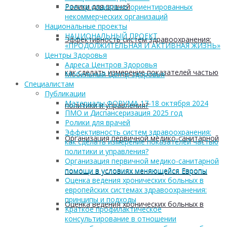
Ролики для врачей
Реестр социально ориентированных
некоммерческих организаций
Национальные проекты
НАЦИОНАЛЬНЫЙ ПРОЕКТ
Эффективность систем здравоохранения:
«ПРОДОЛЖИТЕЛЬНАЯ И АКТИВНАЯ ЖИЗНЬ»
Центры Здоровья
Адреса Центров Здоровья
как сделать измерение показателей частью
Мобильный Центр здоровья
Cпециалистам
Публикации
Материалы ФОРУМА 17-18 октября 2024
политики и управления?
ПМО и Диспансеризация 2025 год
Ролики для врачей
Эффективность систем здравоохранения:
Организация первичной медико-санитарной
как сделать измерение показателей частью
политики и управления?
Организация первичной медико-санитарной
помощи в условиях меняющейся Европы
помощи в условиях меняющейся Европы
Оценка ведения хронических больных в
европейских системах здравоохранения:
принципы и подходы
Оценка ведения хронических больных в
Краткое профилактическое
консультирование в отношении