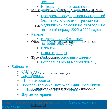
помощи
Информация о возможности
Методические рекомендации ФГБУ «НМИЦ
получения медицинской помощи
Программа государственных гарантий
бесплатного оказания гражданам
медицинской помощи на 2024 год и на
ТПМ»
плановый период 2025 и 2026 годов
Разное
Информация об отзывах
Обеспечение безопасности пациентов
потребителей услуг
Вакансии
Наши партнеры
Журнал «Профи»
Защита персональных данных
Бесплатная юридическая помощь
Библиотека
СМИ о нас
Методические рекомендации
Видеоролики
Школы здоровья
Просветительские материалы для школьников
Диспансеризация и профилактические
Бесплатная юридическая помощь
Другие материалы
Следуйте за нами в социальных сетях:
Одноклассники
и
осмотры
ВКонтакте