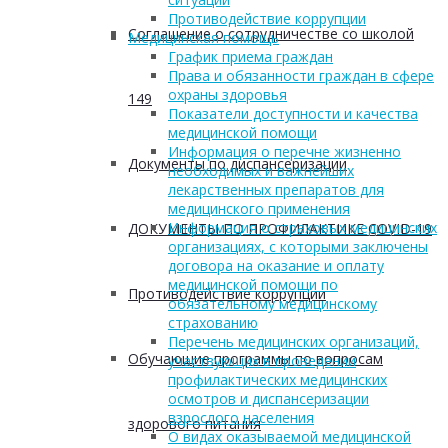
Противодействие коррупции
Соглашение о сотрудничестве со школой
Медицинская помощь
График приема граждан
Права и обязанности граждан в сфере
охраны здоровья
149
Показатели доступности и качества
медицинской помощи
Информация о перечне жизненно
Документы по диспансеризации
необходимых и важнейших
лекарственных препаратов для
медицинского применения
Информация о страховых медицинских
ДОКУМЕНТЫ ПО ПРОФИЛАКТИКЕ COVID-19
организациях, с которыми заключены
договора на оказание и оплату
медицинской помощи по
Противодействие коррупции
обязательному медицинскому
страхованию
Перечень медицинских организаций,
Обучающие программы по вопросам
участвующих в проведении
профилактических медицинских
осмотров и диспансеризации
взрослого населения
здорового питания
О видах оказываемой медицинской