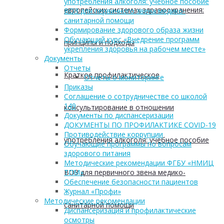
употребления алкоголя: учебное пособие
европейских системах здравоохранения:
ВОЗ для первичного звена медико-
санитарной помощи
Формирование здорового образа жизни
Обучающий курс «Внедрение программ
принципы и подходы
укрепления здоровья на рабочем месте»
Документы
Отчеты
Краткое профилактическое
Отчеты о мониторинге
Приказы
Соглашение о сотрудничестве со школой
149
консультирование в отношении
Документы по диспансеризации
ДОКУМЕНТЫ ПО ПРОФИЛАКТИКЕ COVID-19
Противодействие коррупции
употребления алкоголя: учебное пособие
Обучающие программы по вопросам
здорового питания
Методические рекомендации ФГБУ «НМИЦ
ВОЗ для первичного звена медико-
ТПМ»
Обеспечение безопасности пациентов
Журнал «Профи»
Методические рекомендации
санитарной помощи
Диспансеризация и профилактические
осмотры