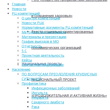
Главная
Новости
РЦ компетенций
и сохранения здоровья»
О центре компетенций
Новости РЦК
Нормативные документы РЦ компетенций
Реестр социально ориентированных
Методические материалы
Материалы и презентации
График выездов в МО
Отчетность
некоммерческих организаций
5 С
Проектная деятельность
Кейсы
Национальные проекты
Контактная информация
Населению
ПО ВОПРОСАМ ПРЕОДОЛЕНИЯ КРИЗИСНЫХ
СИТУАЦИЙ
НАЦИОНАЛЬНЫЙ ПРОЕКТ
Профилактика
Инфекционных заболеваний
Инсульта
«ПРОДОЛЖИТЕЛЬНАЯ И АКТИВНАЯ ЖИЗНЬ»
Инфаркта
Сахарного диабета
Рака