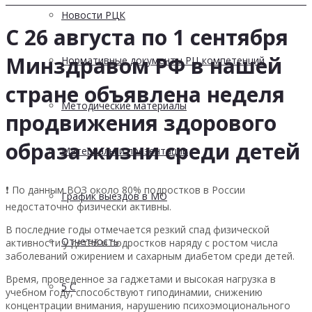
Новости РЦК
С 26 августа по 1 сентября
Минздравом РФ в нашей
Нормативные документы РЦ компетенций
стране объявлена неделя
Методические материалы
продвижения здорового
образа жизни среди детей
Материалы и презентации
❗️ По данным ВОЗ около 80% подростков в России
График выездов в МО
недостаточно физически активны.
В последние годы отмечается резкий спад физической
Отчетность
активности у детей и подростков наряду с ростом числа
заболеваний ожирением и сахарным диабетом среди детей.
Время, проведенное за гаджетами и высокая нагрузка в
5 С
учебном году, способствуют гиподинамии, снижению
концентрации внимания, нарушению психоэмоционального