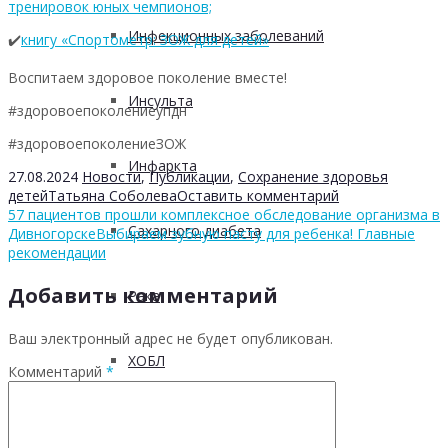
тренировок юных чемпионов;
Инфекционных заболеваний
✔️
книгу «Спортометр: ЗОЖ для детей»
Воспитаем здоровое поколение вместе!
Инсульта
#здоровоепоколениеупдн
#здоровоепоколениеЗОЖ
Инфаркта
27.08.2024
Новости
,
Публикации
,
Сохранение здоровья
детей
Татьяна Соболева
Оставить комментарий
57 пациентов прошли комплексное обследование организма в
Сахарного диабета
Дивногорске
Выбираем зубную пасту для ребенка! Главные
рекомендации
Добавить комментарий
Рака
Ваш электронный адрес не будет опубликован.
ХОБЛ
Комментарий
*
Гепатита С