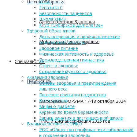
Центры Здоровья
ХОБЛ
Гепатита С
Безопасность пациентов
Школа ХНИЗ
Адреса Центров Здоровья
Клуб «Сибирское долголетие»
Здоровый образ жизни
Диспансеризация и профилактические
Мобильный Центр здоровья
медицинские осмотры
Здоровое питание
Физическая активность и здоровье
Производственная гимнастика
Cпециалистам
Стресс и здоровье
Сохранение мужского здоровья
Академия здоровья
Публикации
Основы здоровья и предупреждения
лишнего веса
Пищевые привычки подростков
Вред курения
Материалы ФОРУМА 17-18 октября 2024
Мифы о диабете
Курение во время беременности
Запись занятия в дистанционной школе
ПМО и Диспансеризация 2025 год
Взаимодействие с СОНКО
РОО «Общество профилактики заболеваний
и сохранения здоровья»