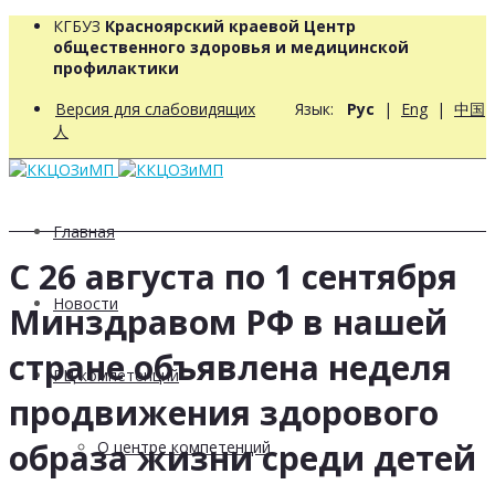
КГБУЗ
Красноярский краевой Центр
общественного здоровья и медицинской
профилактики
Версия для слабовидящих
Язык:
Рус
|
Eng
|
中国
人
Главная
С 26 августа по 1 сентября
Новости
Минздравом РФ в нашей
стране объявлена неделя
РЦ компетенций
продвижения здорового
образа жизни среди детей
О центре компетенций