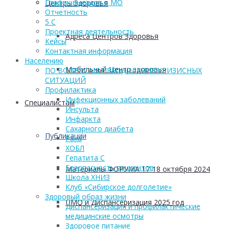
График выездов в МО
Центры Здоровья
Отчетность
5 С
Проектная деятельность
Адреса Центров Здоровья
Кейсы
Контактная информация
Населению
Мобильный Центр здоровья
ПО ВОПРОСАМ ПРЕОДОЛЕНИЯ КРИЗИСНЫХ
СИТУАЦИЙ
Профилактика
Инфекционных заболеваний
Cпециалистам
Инсульта
Инфаркта
Сахарного диабета
Публикации
Рака
ХОБЛ
Гепатита С
Безопасность пациентов
Материалы ФОРУМА 17-18 октября 2024
Школа ХНИЗ
Клуб «Сибирское долголетие»
Здоровый образ жизни
ПМО и Диспансеризация 2025 год
Диспансеризация и профилактические
медицинские осмотры
Здоровое питание