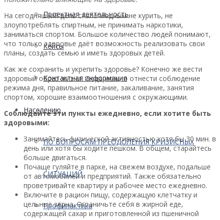
Проектная деятельность
На сегодняшний день стало модным не курить, не
злоупотреблять спиртным, не принимать наркотики,
заниматься спортом. Большое количество людей понимают,
что только здоровье даёт возможность реализовать свои
Кейсы
планы, создать семью и иметь здоровых детей.
Как же сохранить и укрепить здоровье? Конечно же вести
Контактная информация
здоровый образ жизни! Сюда можно отнести соблюдение
режима дня, правильное питание, закаливание, занятия
спортом, хорошие взаимоотношения с окружающими.
Населению
Соблюдайте эти пункты ежедневно, если хотите быть
здоровыми:
Занимайтесь физической активностью хотя бы 30 мин. в
ПО ВОПРОСАМ ПРЕОДОЛЕНИЯ КРИЗИСНЫХ
день или хотя бы ходите пешком. В общем, старайтесь
больше двигаться.
Почаще гуляйте в парке, на свежем воздухе, подальше
СИТУАЦИЙ
от автомобилей и предприятий. Также обязательно
проветривайте квартиру и рабочее место ежедневно.
Включите в рацион пищу, содержащую клетчатку и
цельные зёрна. Ограничьте себя в жирной еде,
Профилактика
содержащей сахар и приготовленной из пшеничной