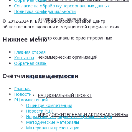
Обратная связь
Согласие на обработку персоональных данных
Политика конфидициальности
и сохранения здоровья»
© 2012-2024 КГБУЗ «Красноярский краевой Центр
общественного здоровья и медицинской профилактики»
Реестр социально ориентированных
Нижнее меню
Главная старая
некоммерческих организаций
Контакты
Обратная связь
Счётчик посещаемости
Национальные проекты
Главная
Новости
НАЦИОНАЛЬНЫЙ ПРОЕКТ
РЦ компетенций
О центре компетенций
Новости РЦК
«ПРОДОЛЖИТЕЛЬНАЯ И АКТИВНАЯ ЖИЗНЬ»
Нормативные документы РЦ компетенций
Методические материалы
Материалы и презентации