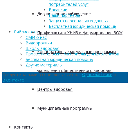
потребителей услуг
Вакансии
Диспансерное наблюдение
Наши партнеры
Защита персональных данных
Бесплатная юридическая помощь
Библиотека
Профилактика ХНИЗ и формирование ЗОЖ
СМИ о нас
Видеоролики
Школы здоровья
Корпоративные модельные программы
Просветительские материалы для школьников
Бесплатная юридическая помощь
Другие материалы
укрепления общественного здоровья
Следуйте за нами в социальных сетях:
Одноклассники
и
ВКонтакте
Центры здоровья
Муниципальные программы
Контакты