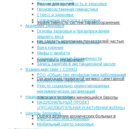
Ролики для врачей
Физическая активность и здоровье
Производственная гимнастика
Стресс и здоровье
Сохранение мужского здоровья
Эффективность систем здравоохранения:
Академия здоровья
Основы здоровья и предупреждения
лишнего веса
как сделать измерение показателей частью
Пищевые привычки подростков
Вред курения
Мифы о диабете
Курение во время беременности
политики и управления?
Запись занятия в дистанционной школе
Взаимодействие с СОНКО
РОО «Общество профилактики заболеваний
Организация первичной медико-санитарной
и сохранения здоровья»
Реестр социально ориентированных
некоммерческих организаций
Национальные проекты
помощи в условиях меняющейся Европы
НАЦИОНАЛЬНЫЙ ПРОЕКТ
«ПРОДОЛЖИТЕЛЬНАЯ И АКТИВНАЯ ЖИЗНЬ»
Центры Здоровья
Оценка ведения хронических больных в
Адреса Центров Здоровья
Мобильный Центр здоровья