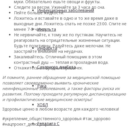
муки. Обязательно ешьте овощи и фрукты.
Следите за весом. Ужинайте за 3 часа до сна.
Инфекционных заболеваний
Пейте больше жидкости.
Ложитесь и вставайте в одно и то же время даже в
выходные дни. Ложитесь спать не позже 23:00. Спите не
менее 7-8 часов.
Инсульта
Не нервничайте, к тому же по пустякам. Научитесь не
реагировать на отрицательные жизненные ситуации.
Будьте позитивны. Радуйтесь даже мелочам. Не
Инфаркта
заостряйте внимание на неудачах.
Закаливайтесь. Отличный помощник в этом
контрастный душ — тёплая и прохладная вода.
Сахарного диабета
Откажитесь от вредных привычек.
И помните, раннее обращение за медицинской помощью
позволяет своевременно выявить хронические
Рака
неинфекционные заболевания, а также факторы риска их
развития. Поэтому проходите регулярную диспансеризацию
и профилактические медицинские осмотры!
ХОБЛ
Здоровье ценно в любом возрасте для каждого человека!
#укрепление_общественного_здоровья #так_здорово
Гепатита С
#нацпроект_демография