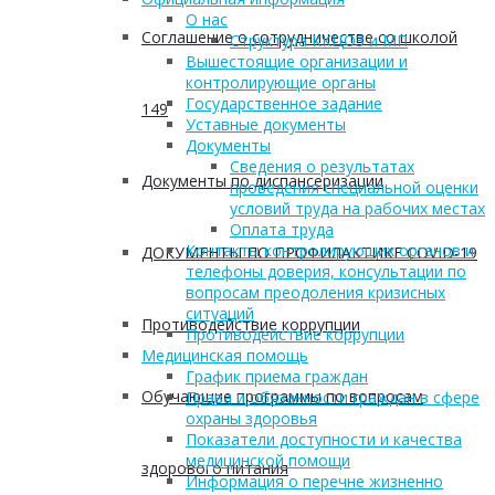
О нас
Соглашение о сотрудничестве со школой
Структура ККЦОЗ и МП
Вышестоящие организации и
контролирующие органы
Государственное задание
149
Уставные документы
Документы
Сведения о результатах
Документы по диспансеризации
проведения специальной оценки
условий труда на рабочих местах
Оплата труда
Контакты контролирующих органов и
ДОКУМЕНТЫ ПО ПРОФИЛАКТИКЕ COVID-19
телефоны доверия, консультации по
вопросам преодоления кризисных
ситуаций
Противодействие коррупции
Противодействие коррупции
Медицинская помощь
График приема граждан
Обучающие программы по вопросам
Права и обязанности граждан в сфере
охраны здоровья
Показатели доступности и качества
медицинской помощи
здорового питания
Информация о перечне жизненно