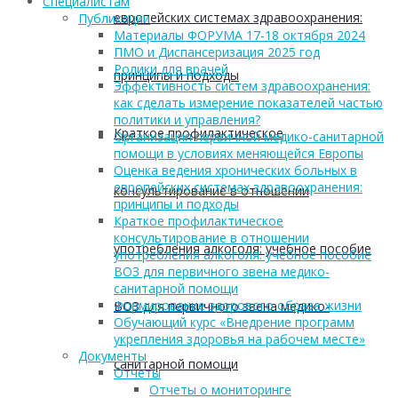
Cпециалистам
европейских системах здравоохранения:
Публикации
Материалы ФОРУМА 17-18 октября 2024
ПМО и Диспансеризация 2025 год
Ролики для врачей
принципы и подходы
Эффективность систем здравоохранения:
как сделать измерение показателей частью
политики и управления?
Краткое профилактическое
Организация первичной медико-санитарной
помощи в условиях меняющейся Европы
Оценка ведения хронических больных в
европейских системах здравоохранения:
консультирование в отношении
принципы и подходы
Краткое профилактическое
консультирование в отношении
употребления алкоголя: учебное пособие
употребления алкоголя: учебное пособие
ВОЗ для первичного звена медико-
санитарной помощи
Формирование здорового образа жизни
ВОЗ для первичного звена медико-
Обучающий курс «Внедрение программ
укрепления здоровья на рабочем месте»
Документы
санитарной помощи
Отчеты
Отчеты о мониторинге