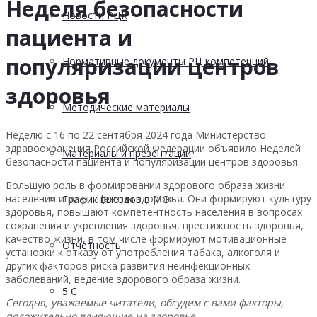
Неделя безопасности
Новости РЦК
пациента и
популяризации центров
Нормативные документы РЦ компетенций
здоровья
Методические материалы
Неделю с 16 по 22 сентября 2024 года Министерство
здравоохранения Российской Федерации объявило Неделей
Материалы и презентации
безопасности пациента и популяризации центров здоровья.
Большую роль в формировании здорового образа жизни
населения играют Центры здоровья. Они формируют культуру
График выездов в МО
здоровья, повышают компетентность населения в вопросах
сохранения и укрепления здоровья, престижность здоровья,
качество жизни, в том числе формируют мотивационные
Отчетность
установки к отказу от употребления табака, алкоголя и
других факторов риска развития неинфекционных
заболеваний, ведение здорового образа жизни.
5 С
Сегодня, уважаемые читатели, обсудим с вами факторы,
положительно влияющие на здоровье.