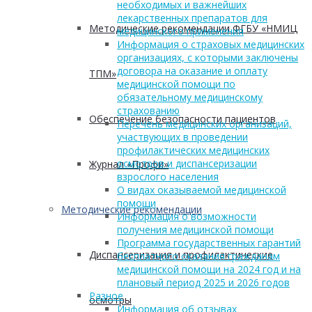
необходимых и важнейших
лекарственных препаратов для
Методические рекомендации ФГБУ «НМИЦ
медицинского применения
Информация о страховых медицинских
организациях, с которыми заключены
договора на оказание и оплату
ТПМ»
медицинской помощи по
обязательному медицинскому
страхованию
Обеспечение безопасности пациентов
Перечень медицинских организаций,
участвующих в проведении
профилактических медицинских
осмотров и диспансеризации
Журнал «Профи»
взрослого населения
О видах оказываемой медицинской
помощи
Методические рекомендации
Информация о возможности
получения медицинской помощи
Программа государственных гарантий
Диспансеризация и профилактические
бесплатного оказания гражданам
медицинской помощи на 2024 год и на
плановый период 2025 и 2026 годов
Разное
осмотры
Информация об отзывах