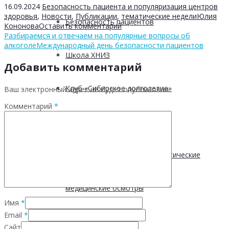
16.09.2024
Безопасность пациента и популяризация центров
здоровья
,
Новости
,
Публикации
,
тематические недели
Юлия
Безопасность пациентов
Кононова
Оставить комментарий
Разбираемся и отвечаем на популярные вопросы об
алкоголе
Международный день безопасности пациентов
Школа ХНИЗ
Добавить комментарий
Клуб «Сибирское долголетие»
Ваш электронный адрес не будет опубликован.
Комментарий
*
Здоровый образ жизни
Диспансеризация и профилактические
медицинские осмотры
Имя
*
Email
*
Здоровое питание
Сайт