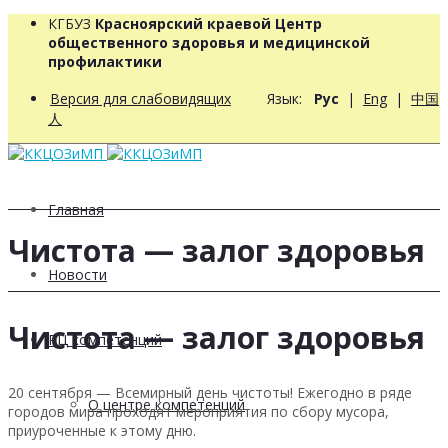
КГБУЗ
Красноярский краевой Центр
общественного здоровья и медицинской
профилактики
Версия для слабовидящих
Язык:
Рус
|
Eng
|
中国
人
Главная
Чистота — залог здоровья
Новости
Чистота — залог здоровья
РЦ компетенций
20 сентября — Всемирный день чистоты! Ежегодно в ряде
О центре компетенций
городов мира проходят мероприятия по сбору мусора,
приуроченные к этому дню.