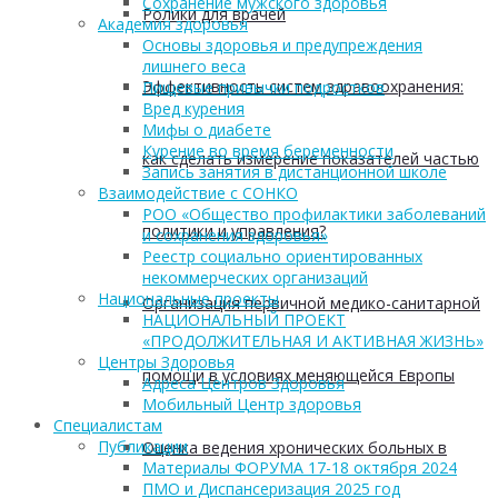
Сохранение мужского здоровья
Ролики для врачей
Академия здоровья
Основы здоровья и предупреждения
лишнего веса
Эффективность систем здравоохранения:
Пищевые привычки подростков
Вред курения
Мифы о диабете
Курение во время беременности
как сделать измерение показателей частью
Запись занятия в дистанционной школе
Взаимодействие с СОНКО
РОО «Общество профилактики заболеваний
политики и управления?
и сохранения здоровья»
Реестр социально ориентированных
некоммерческих организаций
Национальные проекты
Организация первичной медико-санитарной
НАЦИОНАЛЬНЫЙ ПРОЕКТ
«ПРОДОЛЖИТЕЛЬНАЯ И АКТИВНАЯ ЖИЗНЬ»
Центры Здоровья
помощи в условиях меняющейся Европы
Адреса Центров Здоровья
Мобильный Центр здоровья
Cпециалистам
Публикации
Оценка ведения хронических больных в
Материалы ФОРУМА 17-18 октября 2024
ПМО и Диспансеризация 2025 год