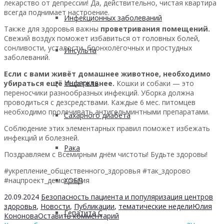
лекарство от депрессии! Да, действительно, чистая квартира
всегда поднимает настроение.
Инфекционных заболеваний
Также для здоровья важны
проветривания помещений.
Свежий воздух поможет избавиться от головных болей,
сонливости, усталости, бронхолёгочных и простудных
Инсульта
заболеваний.
Если с вами живёт домашнее животное, необходимо
Инфаркта
убираться ещё тщательнее.
Кошки и собаки — это
переносчики разнообразных инфекций. Уборка должна
проводиться с дезсредствами. Каждые 6 мес. питомцев
необходимо пролечивать антигельминтными препаратами.
Сахарного диабета
Соблюдение этих элементарных правил поможет избежать
инфекций и болезней.
Рака
Поздравляем с Всемирным днём чистоты! Будьте здоровы!
#укрепление_общественного_здоровья #так_здорово
#нацпроект_демография
ХОБЛ
20.09.2024
Безопасность пациента и популяризация центров
здоровья
,
Новости
,
Публикации
,
тематические недели
Юлия
Гепатита С
Кононова
Оставить комментарий