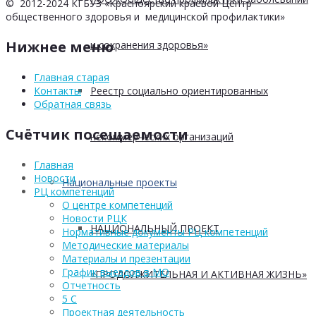
© 2012-2024 КГБУЗ «Красноярский краевой Центр
общественного здоровья и медицинской профилактики»
Нижнее меню
и сохранения здоровья»
Главная старая
Реестр социально ориентированных
Контакты
Обратная связь
Счётчик посещаемости
некоммерческих организаций
Главная
Новости
Национальные проекты
РЦ компетенций
О центре компетенций
Новости РЦК
НАЦИОНАЛЬНЫЙ ПРОЕКТ
Нормативные документы РЦ компетенций
Методические материалы
Материалы и презентации
График выездов в МО
«ПРОДОЛЖИТЕЛЬНАЯ И АКТИВНАЯ ЖИЗНЬ»
Отчетность
5 С
Проектная деятельность