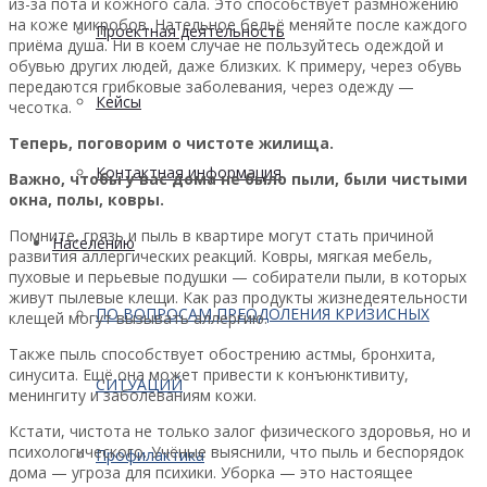
из-за пота и кожного сала. Это способствует размножению
на коже микробов. Нательное бельё меняйте после каждого
Проектная деятельность
приёма душа. Ни в коем случае не пользуйтесь одеждой и
обувью других людей, даже близких. К примеру, через обувь
передаются грибковые заболевания, через одежду —
Кейсы
чесотка.
Теперь, поговорим о чистоте жилища.
Контактная информация
Важно, чтобы у вас дома не было пыли, были чистыми
окна, полы, ковры.
Помните, грязь и пыль в квартире могут стать причиной
Населению
развития аллергических реакций. Ковры, мягкая мебель,
пуховые и перьевые подушки — собиратели пыли, в которых
живут пылевые клещи. Как раз продукты жизнедеятельности
ПО ВОПРОСАМ ПРЕОДОЛЕНИЯ КРИЗИСНЫХ
клещей могут вызывать аллергию.
Также пыль способствует обострению астмы, бронхита,
синусита. Ещё она может привести к конъюнктивиту,
СИТУАЦИЙ
менингиту и заболеваниям кожи.
Кстати, чистота не только залог физического здоровья, но и
психологического. Учёные выяснили, что пыль и беспорядок
Профилактика
дома — угроза для психики. Уборка — это настоящее