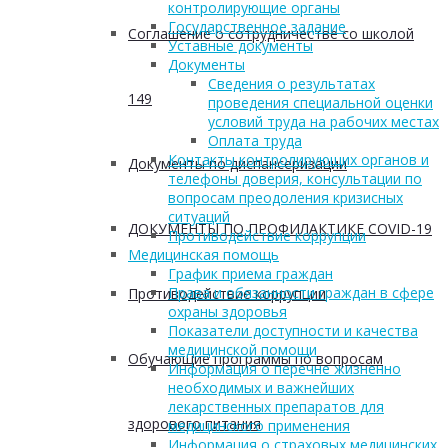
контролирующие органы
Государственное задание
Соглашение о сотрудничестве со школой
Уставные документы
Документы
Сведения о результатах
149
проведения специальной оценки
условий труда на рабочих местах
Оплата труда
Контакты контролирующих органов и
Документы по диспансеризации
телефоны доверия, консультации по
вопросам преодоления кризисных
ситуаций
ДОКУМЕНТЫ ПО ПРОФИЛАКТИКЕ COVID-19
Противодействие коррупции
Медицинская помощь
График приема граждан
Права и обязанности граждан в сфере
Противодействие коррупции
охраны здоровья
Показатели доступности и качества
медицинской помощи
Обучающие программы по вопросам
Информация о перечне жизненно
необходимых и важнейших
лекарственных препаратов для
здорового питания
медицинского применения
Информация о страховых медицинских