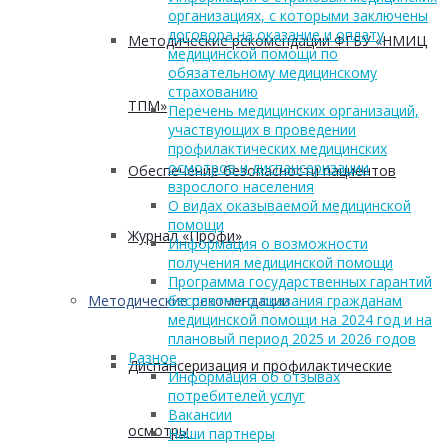
организациях, с которыми заключены
договора на оказание и оплату
Методические рекомендации ФГБУ «НМИЦ
медицинской помощи по
обязательному медицинскому
страхованию
ТПМ»
Перечень медицинских организаций,
участвующих в проведении
профилактических медицинских
осмотров и диспансеризации
Обеспечение безопасности пациентов
взрослого населения
О видах оказываемой медицинской
помощи
Журнал «Профи»
Информация о возможности
получения медицинской помощи
Программа государственных гарантий
Методические рекомендации
бесплатного оказания гражданам
медицинской помощи на 2024 год и на
плановый период 2025 и 2026 годов
Разное
Диспансеризация и профилактические
Информация об отзывах
потребителей услуг
Вакансии
осмотры
Наши партнеры