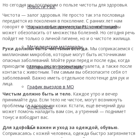
Но сегодня мы поговорим о пользе чистоты для здоровья.
Новости РЦК
Чистота — залог здоровья. Не просто так эта пословица
передаётся из поколения в поколение. С ранних лет нам
говорят о том, что соблюдение правил личной гигиены
Нормативные документы РЦ компетенций
может обезопасить от множества болезней. Но сегодня речь
пойдёт не только о личной гигиене, но и о чистоте жилища.
Методические материалы
Руки должны быть чистыми всегда.
Мы соприкасаемся с
миллионами микробов, которые могут быть источниками
опасных заболеваний. Мойте руки перед и после еды, когда
приходите с улицы, после посещения туалета, а также после
Материалы и презентации
контакта с животным. Тем самым вы обезопасите себя от
заболеваний. Важно иметь отдельное полотенце для рук и
лица.
График выездов в МО
Чистым должно быть и тело.
Каждое утро и вечер
принимайте душ. Если тело не чистое, могут возникнуть
проблемы со здоровьем кожи. Кстати, ещё вечерний душ
Отчетность
может помочь наладить вам сон, а утренний — поднимет
тонус и взбодрит вас.
5 С
Для здоровья важен и уход за одеждой, обувью.
Соприкасаясь с кожей человека, одежда быстро загрязняется