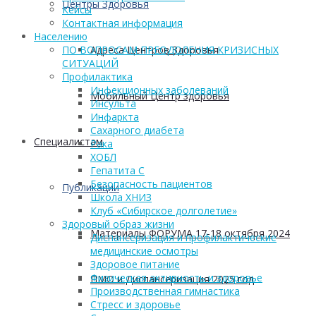
Центры Здоровья
Кейсы
Контактная информация
Населению
Адреса Центров Здоровья
ПО ВОПРОСАМ ПРЕОДОЛЕНИЯ КРИЗИСНЫХ
СИТУАЦИЙ
Профилактика
Инфекционных заболеваний
Мобильный Центр здоровья
Инсульта
Инфаркта
Сахарного диабета
Cпециалистам
Рака
ХОБЛ
Гепатита С
Безопасность пациентов
Публикации
Школа ХНИЗ
Клуб «Сибирское долголетие»
Здоровый образ жизни
Материалы ФОРУМА 17-18 октября 2024
Диспансеризация и профилактические
медицинские осмотры
Здоровое питание
Физическая активность и здоровье
ПМО и Диспансеризация 2025 год
Производственная гимнастика
Стресс и здоровье