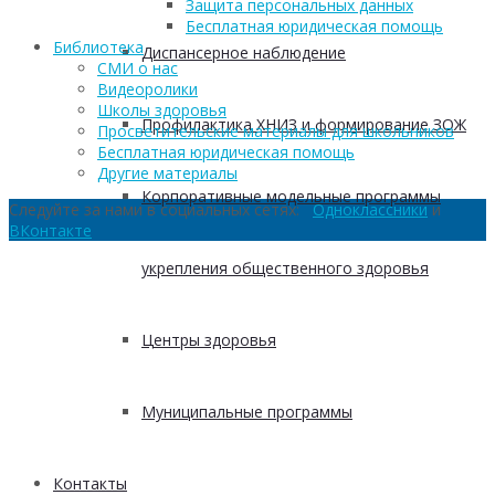
Защита персональных данных
Бесплатная юридическая помощь
Библиотека
Диспансерное наблюдение
СМИ о нас
Видеоролики
Школы здоровья
Профилактика ХНИЗ и формирование ЗОЖ
Просветительские материалы для школьников
Бесплатная юридическая помощь
Другие материалы
Корпоративные модельные программы
Следуйте за нами в социальных сетях:
Одноклассники
и
ВКонтакте
укрепления общественного здоровья
Центры здоровья
Муниципальные программы
Контакты