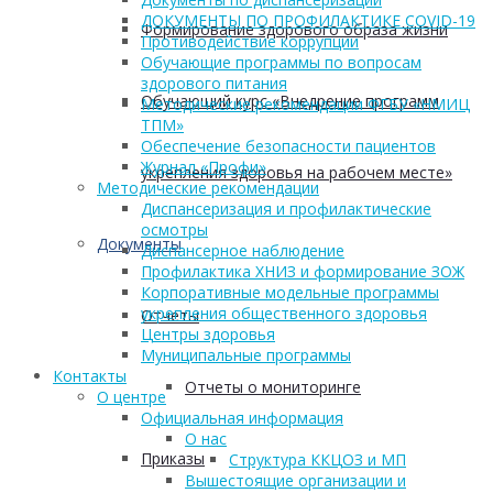
ДОКУМЕНТЫ ПО ПРОФИЛАКТИКЕ COVID-19
Формирование здорового образа жизни
Противодействие коррупции
Обучающие программы по вопросам
здорового питания
Обучающий курс «Внедрение программ
Методические рекомендации ФГБУ «НМИЦ
ТПМ»
Обеспечение безопасности пациентов
Журнал «Профи»
укрепления здоровья на рабочем месте»
Методические рекомендации
Диспансеризация и профилактические
осмотры
Документы
Диспансерное наблюдение
Профилактика ХНИЗ и формирование ЗОЖ
Корпоративные модельные программы
укрепления общественного здоровья
Отчеты
Центры здоровья
Муниципальные программы
Контакты
Отчеты о мониторинге
О центре
Официальная информация
О нас
Приказы
Структура ККЦОЗ и МП
Вышестоящие организации и