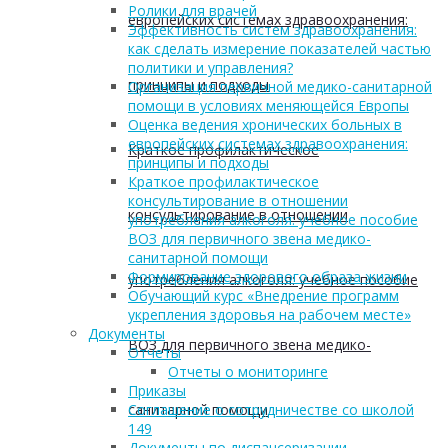
Ролики для врачей
европейских системах здравоохранения:
Эффективность систем здравоохранения:
как сделать измерение показателей частью
политики и управления?
принципы и подходы
Организация первичной медико-санитарной
помощи в условиях меняющейся Европы
Оценка ведения хронических больных в
европейских системах здравоохранения:
Краткое профилактическое
принципы и подходы
Краткое профилактическое
консультирование в отношении
консультирование в отношении
употребления алкоголя: учебное пособие
ВОЗ для первичного звена медико-
санитарной помощи
Формирование здорового образа жизни
употребления алкоголя: учебное пособие
Обучающий курс «Внедрение программ
укрепления здоровья на рабочем месте»
Документы
ВОЗ для первичного звена медико-
Отчеты
Отчеты о мониторинге
Приказы
санитарной помощи
Соглашение о сотрудничестве со школой
149
Документы по диспансеризации