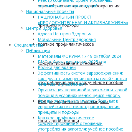
Реестр социально ориентированных
европейских системах здравоохранения:
некоммерческих организаций
Национальные проекты
НАЦИОНАЛЬНЫЙ ПРОЕКТ
«ПРОДОЛЖИТЕЛЬНАЯ И АКТИВНАЯ ЖИЗНЬ»
принципы и подходы
Центры Здоровья
Адреса Центров Здоровья
Мобильный Центр здоровья
Краткое профилактическое
Cпециалистам
Публикации
Материалы ФОРУМА 17-18 октября 2024
ПМО и Диспансеризация 2025 год
консультирование в отношении
Ролики для врачей
Эффективность систем здравоохранения:
как сделать измерение показателей частью
употребления алкоголя: учебное пособие
политики и управления?
Организация первичной медико-санитарной
помощи в условиях меняющейся Европы
Оценка ведения хронических больных в
ВОЗ для первичного звена медико-
европейских системах здравоохранения:
принципы и подходы
Краткое профилактическое
санитарной помощи
консультирование в отношении
употребления алкоголя: учебное пособие