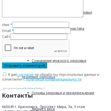
Физическая активность и здоровье
Имя
*
Производственная гимнастика
Email
*
Сайт
Стресс и здоровье
Сохранение мужского здоровья
Я даю
согласие
на обработку персональных данных и
Академия здоровья
ознакомлен с
политикой конфиденциальности
доступен плагин
ATs Privacy Policy
©
Основы здоровья и предупреждения
Контакты
660049 г. Красноярск, Проспект Мира, 7а, 3 этаж
лишнего веса