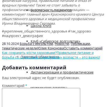
физическая нагрузка, правильное питание и отказ от
вредных привычек! Также не стоит забывать о
профилактических осмотрах и диспансеризации» —
Безопасность пациентов
комментирует главный врач Красноярского краевого Центра
общественного здоровья и медицинской профилактики
Ирина Владимировна Сергеева.
Школа ХНИЗ
#укрепление_общественного_здоровья #так_здорово
#нацпроект_демография
Клуб «Сибирское долголетие»
28.10.2024
Борьба с инсультом
,
Новости
,
Публикации
,
тематические недели
Юлия Кононова
Оставить комментарий
Как сохранить кости здоровыми?
Правильное питание и
Здоровый образ жизни
борьба со стрессом в «серебряном» возрасте – это важно!
Добавить комментарий
Диспансеризация и профилактические
Ваш электронный адрес не будет опубликован.
Комментарий
*
медицинские осмотры
Здоровое питание