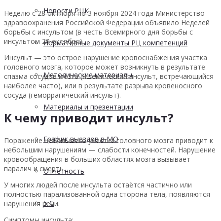
Новости РЦК
Неделю с 28 октября по 3 ноября 2024 года Министерство
здравоохранения Российской Федерации объявило Неделей
борьбы с инсультом (в честь Всемирного дня борьбы с
инсультом 29 октября).
Нормативные документы РЦ компетенций
Инсульт — это острое нарушение кровоснабжения участка
головного мозга, которое может возникнуть в результате
Методические материалы
спазма сосудов мозга (ишемический инсульт, встречающийся
наиболее часто), или в результате разрыва кровеносного
сосуда (геморрагический инсульт).
Материалы и презентации
К чему приводит инсульт?
График выездов в МО
Поражение небольшого участка головного мозга приводит к
небольшим нарушениям — слабости конечностей. Нарушение
кровообращения в больших областях мозга вызывает
паралич и смерть.
Отчетность
У многих людей после инсульта остаётся частично или
полностью парализованной одна сторона тела, появляются
5 С
нарушения речи.
Симптомы инсульта: