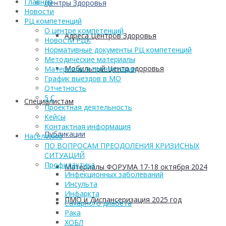
Главная
Центры Здоровья
Новости
РЦ компетенций
О центре компетенций
Адреса Центров Здоровья
Новости РЦК
Нормативные документы РЦ компетенций
Методические материалы
Мобильный Центр здоровья
Материалы и презентации
График выездов в МО
Отчетность
5 С
Cпециалистам
Проектная деятельность
Кейсы
Контактная информация
Публикации
Населению
ПО ВОПРОСАМ ПРЕОДОЛЕНИЯ КРИЗИСНЫХ
СИТУАЦИЙ
Профилактика
Материалы ФОРУМА 17-18 октября 2024
Инфекционных заболеваний
Инсульта
Инфаркта
ПМО и Диспансеризация 2025 год
Сахарного диабета
Рака
ХОБЛ