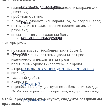
Проектная деятельность
головокружение, потеря равновесия и координации
движения;
проблемы с речью;
онемение, слабость или паралич одной стороны тела;
Кейсы
потемнение в глазах, двоение предметов или их
размытие;
внезапная сильная головная боль.
Контактная информация
Факторы риска:
пожилой возраст (особенно после 65 лет);
Населению
артериальная гипертензия увеличивает риск
ишемического инсульта в два раза;
повышенный уровень холестерина в крови;
атеросклероз;
ПО ВОПРОСАМ ПРЕОДОЛЕНИЯ КРИЗИСНЫХ
курение;
сахарный диабет;
ожирение;
СИТУАЦИЙ
перенесённые и существующие заболевания сердца.
Особенно мерцательная аритмия, инфаркт миокарда.
Чтобы предотвратить инсульт, следуйте следующим
Профилактика
правилам: