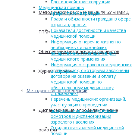
Противодействие коррупции
Медицинская помощь
Методические рекомендации ФГБУ «НМИЦ
График приема граждан
Права и обязанности граждан в сфере
охраны здоровья
Показатели доступности и качества
ТПМ»
медицинской помощи
Информация о перечне жизненно
необходимых и важнейших
Обеспечение безопасности пациентов
лекарственных препаратов для
медицинского применения
Информация о страховых медицинских
организациях, с которыми заключены
Журнал «Профи»
договора на оказание и оплату
медицинской помощи по
обязательному медицинскому
Методические рекомендации
страхованию
Перечень медицинских организаций,
участвующих в проведении
Диспансеризация и профилактические
профилактических медицинских
осмотров и диспансеризации
взрослого населения
О видах оказываемой медицинской
осмотры
помощи