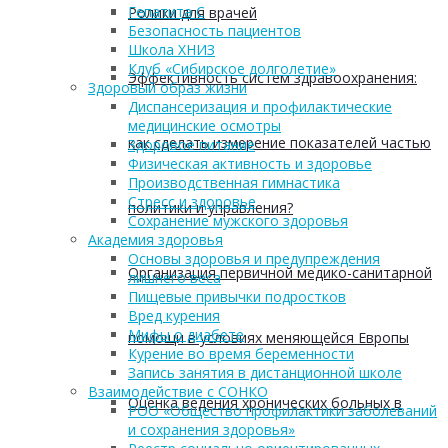
Гепатита С
Ролики для врачей
Безопасность пациентов
Школа ХНИЗ
Клуб «Сибирское долголетие»
Эффективность систем здравоохранения:
Здоровый образ жизни
Диспансеризация и профилактические
медицинские осмотры
как сделать измерение показателей частью
Здоровое питание
Физическая активность и здоровье
Производственная гимнастика
Стресс и здоровье
политики и управления?
Сохранение мужского здоровья
Академия здоровья
Основы здоровья и предупреждения
Организация первичной медико-санитарной
лишнего веса
Пищевые привычки подростков
Вред курения
Мифы о диабете
помощи в условиях меняющейся Европы
Курение во время беременности
Запись занятия в дистанционной школе
Взаимодействие с СОНКО
Оценка ведения хронических больных в
РОО «Общество профилактики заболеваний
и сохранения здоровья»