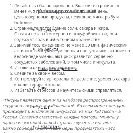
Питайтесь сбалансированно. Включите в рацион не
Инфекционных заболеваний
менее 400 граммов фруктов и овощей в день,
цельнозерновые продукты, нежирное мясо, рыбу и
бобовые.
Ограничьте потребление соли, сахара и жира.
Инсульта
Откажитесь от консервов и полуфабрикатов, они
содержат соль в избыточном количестве.
Занимайтесь ежедневно не менее 30 мин. физическими
Инфаркта
активностями. Даже умеренная прогулка или катание на
велосипеде уменьшают риск развития сердечно-
сосудистых заболеваний, в том числе и инсульта.
Исключите вредные привычки.
Сахарного диабета
Следите за своим весом.
Контролируйте артериальное давление, уровень сахара
и холестерина в крови.
Рака
Избегайте стрессов и научитесь сними справляться.
«Инсульт является одним из наиболее распространенных
сердечно-сосудистых заболеваний. Во всем мире ежегодно
ХОБЛ
происходит 6 миллионов инсультов, из них 450 тысяч – в
России. Согласно статистике, каждые полторы минуты у
одного из жителей нашей страны случается инсульт.
Гепатита С
Важно соблюдать ключевые меры профилактики – это