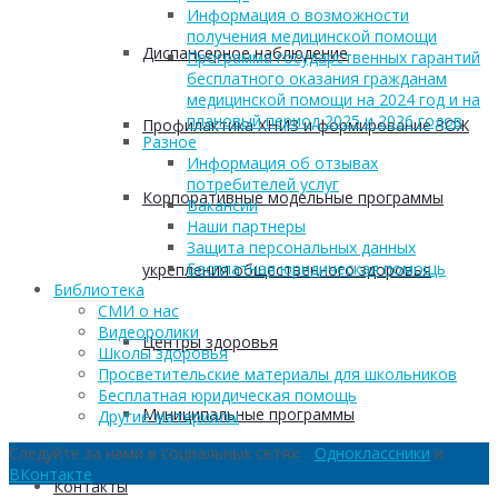
Информация о возможности
получения медицинской помощи
Диспансерное наблюдение
Программа государственных гарантий
бесплатного оказания гражданам
медицинской помощи на 2024 год и на
плановый период 2025 и 2026 годов
Профилактика ХНИЗ и формирование ЗОЖ
Разное
Информация об отзывах
потребителей услуг
Корпоративные модельные программы
Вакансии
Наши партнеры
Защита персональных данных
Бесплатная юридическая помощь
укрепления общественного здоровья
Библиотека
СМИ о нас
Видеоролики
Центры здоровья
Школы здоровья
Просветительские материалы для школьников
Бесплатная юридическая помощь
Муниципальные программы
Другие материалы
Следуйте за нами в социальных сетях:
Одноклассники
и
ВКонтакте
Контакты