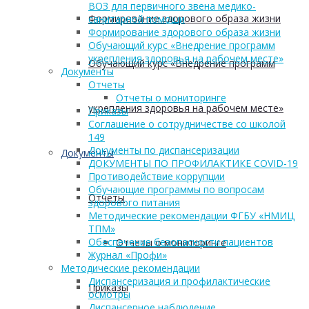
ВОЗ для первичного звена медико-
Формирование здорового образа жизни
санитарной помощи
Формирование здорового образа жизни
Обучающий курс «Внедрение программ
укрепления здоровья на рабочем месте»
Обучающий курс «Внедрение программ
Документы
Отчеты
Отчеты о мониторинге
укрепления здоровья на рабочем месте»
Приказы
Соглашение о сотрудничестве со школой
149
Документы по диспансеризации
Документы
ДОКУМЕНТЫ ПО ПРОФИЛАКТИКЕ COVID-19
Противодействие коррупции
Обучающие программы по вопросам
Отчеты
здорового питания
Методические рекомендации ФГБУ «НМИЦ
ТПМ»
Обеспечение безопасности пациентов
Отчеты о мониторинге
Журнал «Профи»
Методические рекомендации
Диспансеризация и профилактические
Приказы
осмотры
Диспансерное наблюдение