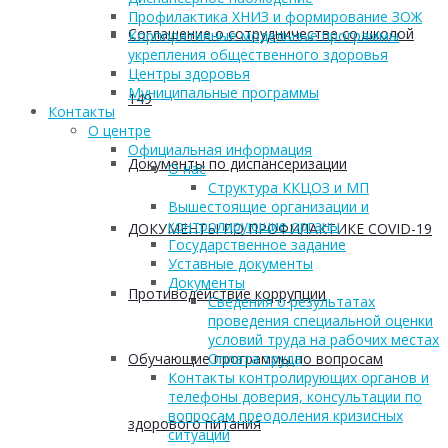
Профилактика ХНИЗ и формирование ЗОЖ
Соглашение о сотрудничестве со школой
Корпоративные модельные программы
укрепления общественного здоровья
Центры здоровья
Муниципальные программы
149
Контакты
О центре
Официальная информация
Документы по диспансеризации
О нас
Структура ККЦОЗ и МП
Вышестоящие организации и
контролирующие органы
ДОКУМЕНТЫ ПО ПРОФИЛАКТИКЕ COVID-19
Государственное задание
Уставные документы
Документы
Противодействие коррупции
Сведения о результатах
проведения специальной оценки
условий труда на рабочих местах
Обучающие программы по вопросам
Оплата труда
Контакты контролирующих органов и
телефоны доверия, консультации по
вопросам преодоления кризисных
здорового питания
ситуаций