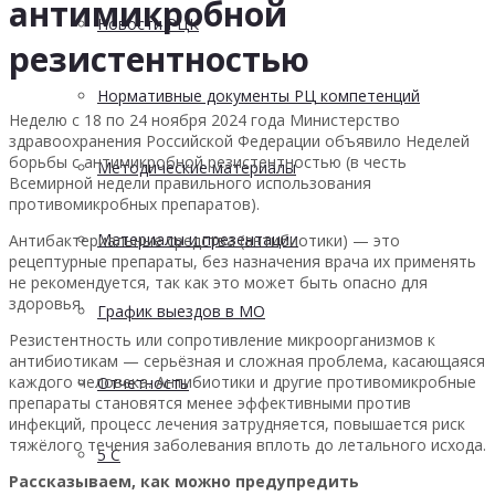
антимикробной
Новости РЦК
резистентностью
Нормативные документы РЦ компетенций
Неделю с 18 по 24 ноября 2024 года Министерство
здравоохранения Российской Федерации объявило Неделей
борьбы с антимикробной резистентностью (в честь
Методические материалы
Всемирной недели правильного использования
противомикробных препаратов).
Материалы и презентации
Антибактериальные средства (антибиотики) — это
рецептурные препараты, без назначения врача их применять
не рекомендуется, так как это может быть опасно для
здоровья.
График выездов в МО
Резистентность или сопротивление микроорганизмов к
антибиотикам — серьёзная и сложная проблема, касающаяся
каждого человека. Антибиотики и другие противомикробные
Отчетность
препараты становятся менее эффективными против
инфекций, процесс лечения затрудняется, повышается риск
тяжёлого течения заболевания вплоть до летального исхода.
5 С
Рассказываем, как можно предупредить