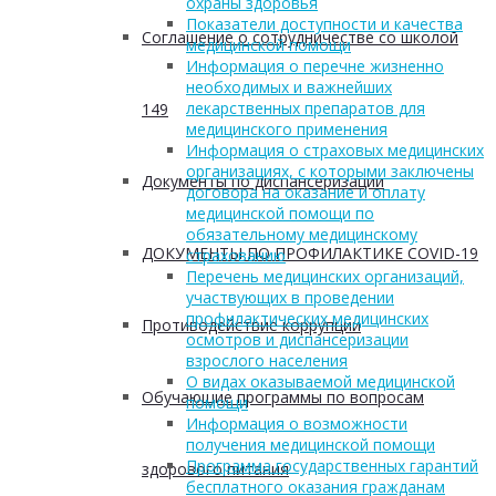
охраны здоровья
Показатели доступности и качества
Соглашение о сотрудничестве со школой
медицинской помощи
Информация о перечне жизненно
необходимых и важнейших
лекарственных препаратов для
149
медицинского применения
Информация о страховых медицинских
организациях, с которыми заключены
Документы по диспансеризации
договора на оказание и оплату
медицинской помощи по
обязательному медицинскому
ДОКУМЕНТЫ ПО ПРОФИЛАКТИКЕ COVID-19
страхованию
Перечень медицинских организаций,
участвующих в проведении
профилактических медицинских
Противодействие коррупции
осмотров и диспансеризации
взрослого населения
О видах оказываемой медицинской
Обучающие программы по вопросам
помощи
Информация о возможности
получения медицинской помощи
Программа государственных гарантий
здорового питания
бесплатного оказания гражданам