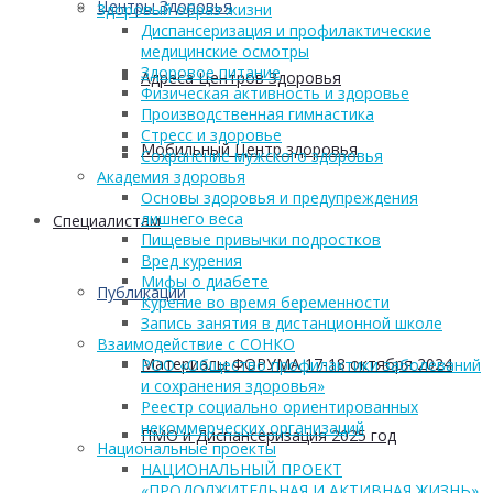
Центры Здоровья
Здоровый образ жизни
Диспансеризация и профилактические
медицинские осмотры
Здоровое питание
Адреса Центров Здоровья
Физическая активность и здоровье
Производственная гимнастика
Стресс и здоровье
Мобильный Центр здоровья
Сохранение мужского здоровья
Академия здоровья
Основы здоровья и предупреждения
лишнего веса
Cпециалистам
Пищевые привычки подростков
Вред курения
Мифы о диабете
Публикации
Курение во время беременности
Запись занятия в дистанционной школе
Взаимодействие с СОНКО
Материалы ФОРУМА 17-18 октября 2024
РОО «Общество профилактики заболеваний
и сохранения здоровья»
Реестр социально ориентированных
некоммерческих организаций
ПМО и Диспансеризация 2025 год
Национальные проекты
НАЦИОНАЛЬНЫЙ ПРОЕКТ
«ПРОДОЛЖИТЕЛЬНАЯ И АКТИВНАЯ ЖИЗНЬ»