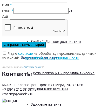
Имя
*
Безопасность пациентов
Email
*
Сайт
Школа ХНИЗ
Клуб «Сибирское долголетие»
Я даю
согласие
на обработку персональных данных и
Здоровый образ жизни
ознакомлен с
политикой конфиденциальности
доступен плагин
ATs Privacy Policy
©
Контакты
Диспансеризация и профилактические
660049 г. Красноярск, Проспект Мира, 7а, 3 этаж
медицинские осмотры
+7 (391) 212-38-38
krascmp@yandex.ru
Здоровое питание