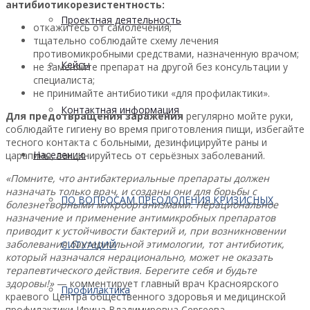
антибиотикорезистентность:
Проектная деятельность
откажитесь от самолечения;
тщательно соблюдайте схему лечения
противомикробными средствами, назначенную врачом;
Кейсы
не заменяйте препарат на другой без консультации у
специалиста;
не принимайте антибиотики «для профилактики».
Контактная информация
Для предотвращения заражения
регулярно мойте руки,
соблюдайте гигиену во время приготовления пищи, избегайте
тесного контакта с больными, дезинфицируйте раны и
Населению
царапины, вакцинируйтесь от серьёзных заболеваний.
«Помните, что антибактериальные препараты должен
назначать только врач, и созданы они для борьбы с
ПО ВОПРОСАМ ПРЕОДОЛЕНИЯ КРИЗИСНЫХ
болезнетворными микроорганизмами. Нерациональное
назначение и применение антимикробных препаратов
приводит к устойчивости бактерий и, при возникновении
заболевания бактериальной этимологии, тот антибиотик,
СИТУАЦИЙ
который назначался нерационально, может не оказать
терапевтического действия. Берегите себя и будьте
здоровы!»
— комментирует главный врач Красноярского
Профилактика
краевого Центра общественного здоровья и медицинской
профилактики Ирина Владимировна Сергеева.