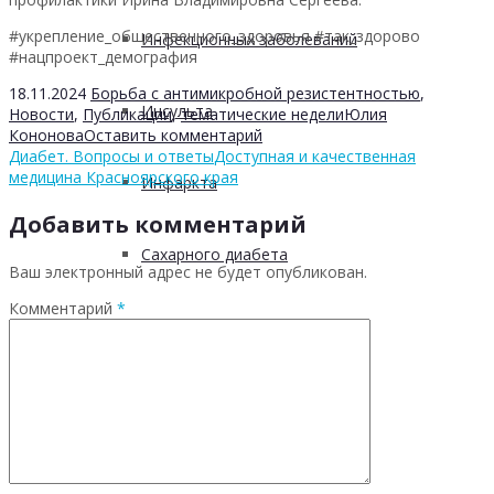
#укрепление_общественного_здоровья #так_здорово
Инфекционных заболеваний
#нацпроект_демография
18.11.2024
Борьба с антимикробной резистентностью
,
Инсульта
Новости
,
Публикации
,
тематические недели
Юлия
Кононова
Оставить комментарий
Диабет. Вопросы и ответы
Доступная и качественная
медицина Красноярского края
Инфаркта
Добавить комментарий
Сахарного диабета
Ваш электронный адрес не будет опубликован.
Комментарий
*
Рака
ХОБЛ
Гепатита С