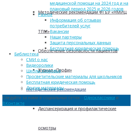
медицинской помощи на 2024 год и на
плановый период 2025 и 2026 годов
Методические рекомендации ФГБУ «НМИЦ
Разное
Информация об отзывах
потребителей услуг
ТПМ»
Вакансии
Наши партнеры
Защита персональных данных
Бесплатная юридическая помощь
Обеспечение безопасности пациентов
Библиотека
СМИ о нас
Видеоролики
Журнал «Профи»
Школы здоровья
Просветительские материалы для школьников
Бесплатная юридическая помощь
Другие материалы
Методические рекомендации
Следуйте за нами в социальных сетях:
Одноклассники
и
ВКонтакте
Диспансеризация и профилактические
осмотры