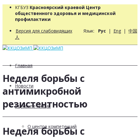
КГБУЗ
Красноярский краевой Центр
общественного здоровья и медицинской
профилактики
Версия для слабовидящих
Язык:
Рус
|
Eng
|
中国
人
Главная
Неделя борьбы с
Новости
антимикробной
резистентностью
РЦ компетенций
О центре компетенций
Неделя борьбы с