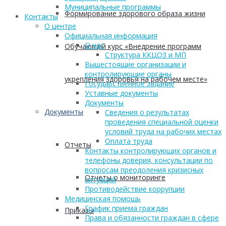
Муниципальные программы
Формирование здорового образа жизни
Контакты
О центре
Официальная информация
О нас
Обучающий курс «Внедрение программ
Структура ККЦОЗ и МП
Вышестоящие организации и
контролирующие органы
укрепления здоровья на рабочем месте»
Государственное задание
Уставные документы
Документы
Документы
Сведения о результатах
проведения специальной оценки
условий труда на рабочих местах
Оплата труда
Отчеты
Контакты контролирующих органов и
телефоны доверия, консультации по
вопросам преодоления кризисных
Отчеты о мониторинге
ситуаций
Противодействие коррупции
Медицинская помощь
График приема граждан
Приказы
Права и обязанности граждан в сфере