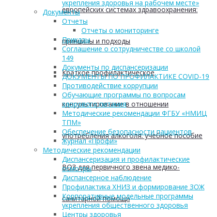
укрепления здоровья на рабочем месте»
европейских системах здравоохранения:
Документы
Отчеты
Отчеты о мониторинге
Приказы
принципы и подходы
Соглашение о сотрудничестве со школой
149
Документы по диспансеризации
Краткое профилактическое
ДОКУМЕНТЫ ПО ПРОФИЛАКТИКЕ COVID-19
Противодействие коррупции
Обучающие программы по вопросам
консультирование в отношении
здорового питания
Методические рекомендации ФГБУ «НМИЦ
ТПМ»
Обеспечение безопасности пациентов
употребления алкоголя: учебное пособие
Журнал «Профи»
Методические рекомендации
Диспансеризация и профилактические
ВОЗ для первичного звена медико-
осмотры
Диспансерное наблюдение
Профилактика ХНИЗ и формирование ЗОЖ
Корпоративные модельные программы
санитарной помощи
укрепления общественного здоровья
Центры здоровья