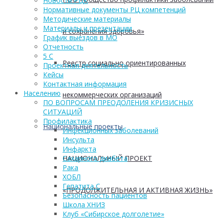
Новости РЦК
Нормативные документы РЦ компетенций
Методические материалы
Материалы и презентации
и сохранения здоровья»
График выездов в МО
Отчетность
5 С
Реестр социально ориентированных
Проектная деятельность
Кейсы
Контактная информация
Населению
некоммерческих организаций
ПО ВОПРОСАМ ПРЕОДОЛЕНИЯ КРИЗИСНЫХ
СИТУАЦИЙ
Профилактика
Национальные проекты
Инфекционных заболеваний
Инсульта
Инфаркта
НАЦИОНАЛЬНЫЙ ПРОЕКТ
Сахарного диабета
Рака
ХОБЛ
Гепатита С
«ПРОДОЛЖИТЕЛЬНАЯ И АКТИВНАЯ ЖИЗНЬ»
Безопасность пациентов
Школа ХНИЗ
Клуб «Сибирское долголетие»