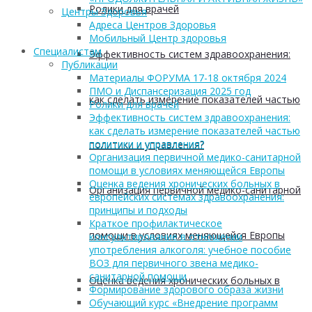
Ролики для врачей
Центры Здоровья
Адреса Центров Здоровья
Мобильный Центр здоровья
Cпециалистам
Эффективность систем здравоохранения:
Публикации
Материалы ФОРУМА 17-18 октября 2024
ПМО и Диспансеризация 2025 год
как сделать измерение показателей частью
Ролики для врачей
Эффективность систем здравоохранения:
как сделать измерение показателей частью
политики и управления?
политики и управления?
Организация первичной медико-санитарной
помощи в условиях меняющейся Европы
Оценка ведения хронических больных в
Организация первичной медико-санитарной
европейских системах здравоохранения:
принципы и подходы
Краткое профилактическое
помощи в условиях меняющейся Европы
консультирование в отношении
употребления алкоголя: учебное пособие
ВОЗ для первичного звена медико-
санитарной помощи
Оценка ведения хронических больных в
Формирование здорового образа жизни
Обучающий курс «Внедрение программ