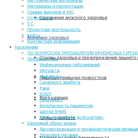
Методические материалы
Материалы и презентации
График выездов в МО
Сохранение мужского здоровья
Отчетность
5 С
Проектная деятельность
Кейсы
Академия здоровья
Контактная информация
Населению
ПО ВОПРОСАМ ПРЕОДОЛЕНИЯ КРИЗИСНЫХ СИТУ
Основы здоровья и предупреждения лишнего 
Профилактика
Инфекционных заболеваний
Инсульта
Инфаркта
Пищевые привычки подростков
Сахарного диабета
Рака
ХОБЛ
Вред курения
Гепатита С
Безопасность пациентов
Школа ХНИЗ
Клуб «Сибирское долголетие»
Мифы о диабете
Здоровый образ жизни
Диспансеризация и профилактические медици
Здоровое питание
Курение во время беременности