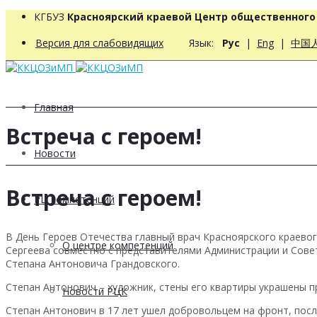
КГБУЗ
Красноярский краевой Центр общественног
Версия для слабовидящих
Язык:
Рус
|
Eng
|
中国
Главная
Встреча с героем!
Новости
Встреча с героем!
РЦ компетенций
В День Героев Отечества главный врач Красноярского краев
О центре компетенций
Сергеева совместно с представителями Администрации и Сове
Степана Антоновича Грандовского.
Степан Антонович – художник, стены его квартиры украшены 
Новости РЦК
Степан Антонович в 17 лет ушел добровольцем на фронт, посл