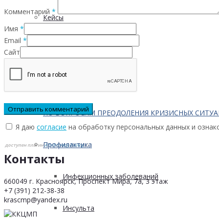
Комментарий
*
Кейсы
Имя
*
Email
*
Контактная информация
Сайт
Населению
ПО ВОПРОСАМ ПРЕОДОЛЕНИЯ КРИЗИСНЫХ СИТУ
Я даю
согласие
на обработку персональных данных и ознак
Профилактика
доступен плагин
ATs Privacy Policy
©
Контакты
Инфекционных заболеваний
660049 г. Красноярск, Проспект Мира, 7а, 3 этаж
+7 (391) 212-38-38
krascmp@yandex.ru
Инсульта