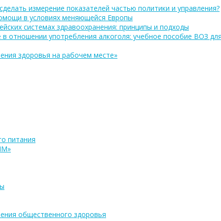
сделать измерение показателей частью политики и управления?
помощи в условиях меняющейся Европы
ейских системах здравоохранения: принципы и подходы
 в отношении употребления алкоголя: учебное пособие ВОЗ дл
ения здоровья на рабочем месте»
о питания
ПМ»
ры
ения общественного здоровья