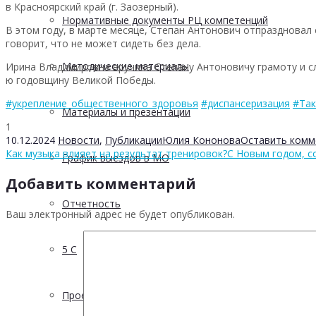
в Красноярский край (г. Заозерный).
Нормативные документы РЦ компетенций
В этом году, в марте месяце, Степан Антонович отпраздновал 
говорит, что не может сидеть без дела.
Методические материалы
Ирина Владимировна вручила Степану Антоновичу грамоту и сл
ю годовщину Великой Победы.
#укрепление_общественного_здоровья
#диспансеризация
#Так
Материалы и презентации
1
10.12.2024
Новости
,
Публикации
Юлия Кононова
Оставить комм
Как музыка влияет на результат тренировок?
С Новым годом, с
График выездов в МО
Добавить комментарий
Отчетность
Ваш электронный адрес не будет опубликован.
5 С
Проектная деятельность