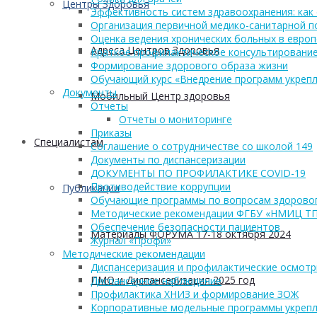
Центры Здоровья
Эффективность систем здравоохранения: как 
Организация первичной медико-санитарной 
Оценка ведения хронических больных в европ
Адреса Центров Здоровья
Краткое профилактическое консультирование
Формирование здорового образа жизни
Обучающий курс «Внедрение программ укрепл
Документы
Мобильный Центр здоровья
Отчеты
Отчеты о мониторинге
Приказы
Cпециалистам
Соглашение о сотрудничестве со школой 149
Документы по диспансеризации
ДОКУМЕНТЫ ПО ПРОФИЛАКТИКЕ COVID-19
Противодействие коррупции
Публикации
Обучающие программы по вопросам здоровог
Методические рекомендации ФГБУ «НМИЦ Т
Обеспечение безопасности пациентов
Материалы ФОРУМА 17-18 октября 2024
Журнал «Профи»
Методические рекомендации
Диспансеризация и профилактические осмот
ПМО и Диспансеризация 2025 год
Диспансерное наблюдение
Профилактика ХНИЗ и формирование ЗОЖ
Корпоративные модельные программы укрепл