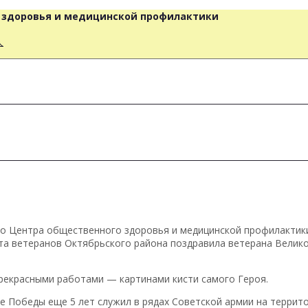
о здоровья и медицинской профилактики
人
ого Центра общественного здоровья и медицинской профилакти
та ветеранов Октябрьского района поздравила ветерана Велик
прекрасными работами — картинами кисти самого Героя.
е Победы еще 5 лет служил в рядах Советской армии на террито