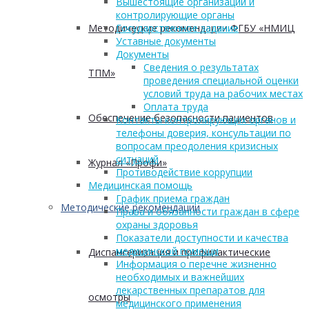
Вышестоящие организации и
контролирующие органы
Методические рекомендации ФГБУ «НМИЦ
Государственное задание
Уставные документы
Документы
Сведения о результатах
ТПМ»
проведения специальной оценки
условий труда на рабочих местах
Оплата труда
Обеспечение безопасности пациентов
Контакты контролирующих органов и
телефоны доверия, консультации по
вопросам преодоления кризисных
ситуаций
Журнал «Профи»
Противодействие коррупции
Медицинская помощь
График приема граждан
Методические рекомендации
Права и обязанности граждан в сфере
охраны здоровья
Показатели доступности и качества
медицинской помощи
Диспансеризация и профилактические
Информация о перечне жизненно
необходимых и важнейших
лекарственных препаратов для
осмотры
медицинского применения