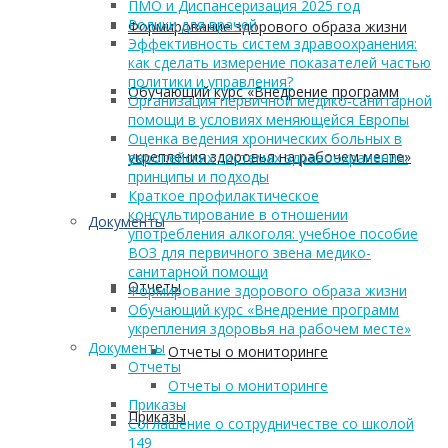
ПМО и Диспансеризация 2025 год
Ролики для врачей
Формирование здорового образа жизни
Эффективность систем здравоохранения:
как сделать измерение показателей частью
политики и управления?
Обучающий курс «Внедрение программ
Организация первичной медико-санитарной
помощи в условиях меняющейся Европы
Оценка ведения хронических больных в
укрепления здоровья на рабочем месте»
европейских системах здравоохранения:
принципы и подходы
Краткое профилактическое
консультирование в отношении
Документы
употребления алкоголя: учебное пособие
ВОЗ для первичного звена медико-
санитарной помощи
Отчеты
Формирование здорового образа жизни
Обучающий курс «Внедрение программ
укрепления здоровья на рабочем месте»
Документы
Отчеты о мониторинге
Отчеты
Отчеты о мониторинге
Приказы
Приказы
Соглашение о сотрудничестве со школой
149