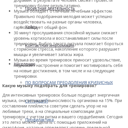
дофамин. В результате человек сможет провести
тренировку более результативно.
Проектная деятельность
Музыка обладает отличным лечебным эффектом.
Правильно подобранная мелодия может успешно
воздействовать на разные органы человека,
Кейсы
гармонизирует общий фон.
30 минут прослушивания спокойной музыки снижает
уровень кортизола и восстанавливает силы после
тренировки. Выбор такого ритуала помогает бороться
Контактная информация
с гормоном стресса, накопление которого разрушает
мышцы и увеличивает запасы жира.
Музыка во время тренировок приносит удовольствие,
Населению
поднимает настроение и помогает мотивировать себя
на новые достижения, в том числе и на следующие
тренировки.
ПО ВОПРОСАМ ПРЕОДОЛЕНИЯ КРИЗИСНЫХ
Какую музыку подобрать для тренировок?
Для интенсивных тренировок больше подходит энергичная
музыка, она повышает выносливость организма на 15%. При
СИТУАЦИЙ
составлении плейлиста советуем сделать упор не на
любимые треки, а на специальные композиции для
тренировок с учетом ритма и вашего сердцебиения. Сегодня
Профилактика
это легко можно сделать с помощью приложений на
смартфоне, которые определяют уровень предельной