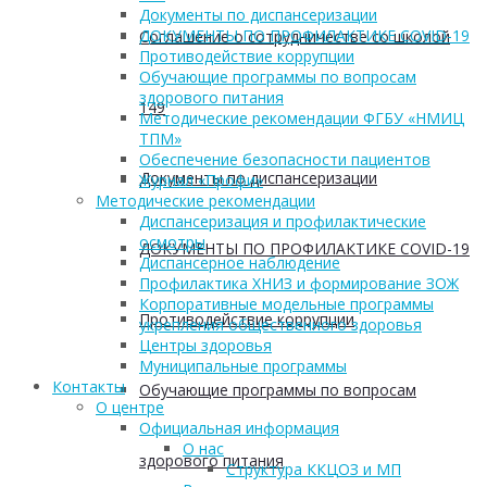
Документы по диспансеризации
ДОКУМЕНТЫ ПО ПРОФИЛАКТИКЕ COVID-19
Соглашение о сотрудничестве со школой
Противодействие коррупции
Обучающие программы по вопросам
здорового питания
149
Методические рекомендации ФГБУ «НМИЦ
ТПМ»
Обеспечение безопасности пациентов
Документы по диспансеризации
Журнал «Профи»
Методические рекомендации
Диспансеризация и профилактические
осмотры
ДОКУМЕНТЫ ПО ПРОФИЛАКТИКЕ COVID-19
Диспансерное наблюдение
Профилактика ХНИЗ и формирование ЗОЖ
Корпоративные модельные программы
Противодействие коррупции
укрепления общественного здоровья
Центры здоровья
Муниципальные программы
Контакты
Обучающие программы по вопросам
О центре
Официальная информация
О нас
здорового питания
Структура ККЦОЗ и МП