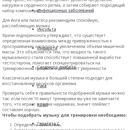
нагрузки и сердечного ритма, а затем собирают подходящий
Инфекционных заболеваний
набор композиций.
Для йоги или пилатеса рекомендуем спокойную,
расслабляющую музыку.
Инсульта
Врачи-эндокринологи утверждают, что существует
определенная взаимосвязь между приверженностью к
прослушиванию хард-рока и увеличением объема мышечной
Инфаркта
массы. Это объясняется тем, что мощность такого
музыкального стиля способствует повышенной выработке
тестостерона, помогает сконцентрироваться на
Сахарного диабета
тренировочном процессе и добавляет уверенности.
Классическая музыка в большей степени подходит для
восстановления ресурсов организма.
Рака
Проверить себя в правильности подобранной музыки можно
так: если после 10 минут тренировки вы уже не замечаете
того, что играет в ваших наушниках, значит плейлист
ХОБЛ
составлен хорошо.
Чтобы подобрать музыку для тренировки необходимо:
Гепатита С
Определить свой стиль.