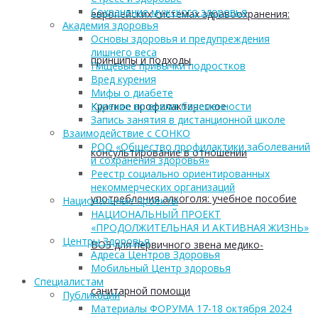
Сохранение мужского здоровья
европейских системах здравоохранения:
Академия здоровья
Основы здоровья и предупреждения
лишнего веса
принципы и подходы
Пищевые привычки подростков
Вред курения
Мифы о диабете
Краткое профилактическое
Курение во время беременности
Запись занятия в дистанционной школе
Взаимодействие с СОНКО
РОО «Общество профилактики заболеваний
консультирование в отношении
и сохранения здоровья»
Реестр социально ориентированных
некоммерческих организаций
употребления алкоголя: учебное пособие
Национальные проекты
НАЦИОНАЛЬНЫЙ ПРОЕКТ
«ПРОДОЛЖИТЕЛЬНАЯ И АКТИВНАЯ ЖИЗНЬ»
Центры Здоровья
ВОЗ для первичного звена медико-
Адреса Центров Здоровья
Мобильный Центр здоровья
Cпециалистам
санитарной помощи
Публикации
Материалы ФОРУМА 17-18 октября 2024