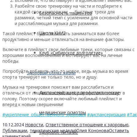
Вспомните, что мотивирует и вдохновляет именно вас.
Разбейте свою тренировку на части и подберите к
каждой свои композиции — быстрые треки для
Безопасность пациентов
разминки, четкий темп с усилением для основной части
и расслабляющая музыка для разминки.
Школа ХНИЗ
Такой плейлист будет помогать заниматься вам более
продуктивно и меньше отвлекаться на внешние факторы.
Включите в плейлист свои любимые треки, которые связаны с
Клуб «Сибирское долголетие»
хорошими воспоминаниями и мотивируют вас на личные
победы.
Попробуйте добавить что-то новое, ведь музыка во время
Здоровый образ жизни
спорта тренирует не только тело, но и душу.
Музыка на тренировке поможет вам расслабиться и
Диспансеризация и профилактические
отвлечься от лишних мыслей, которые постоянно лезут в
голову. Поэтому скорее включайте любимый плейлист и
вперёд к новым свершениям!
медицинские осмотры
#укрепление_общественного_здоровья
#диспансеризация
#Так
10.12.2024
Новости
,
Ответственное отношение к здоровью
,
Публикации
,
тематические недели
Юлия Кононова
Оставить
Здоровое питание
комментарий