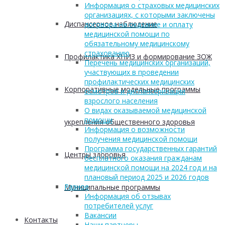
Информация о страховых медицинских
организациях, с которыми заключены
Диспансерное наблюдение
договора на оказание и оплату
медицинской помощи по
обязательному медицинскому
страхованию
Профилактика ХНИЗ и формирование ЗОЖ
Перечень медицинских организаций,
участвующих в проведении
профилактических медицинских
Корпоративные модельные программы
осмотров и диспансеризации
взрослого населения
О видах оказываемой медицинской
помощи
укрепления общественного здоровья
Информация о возможности
получения медицинской помощи
Программа государственных гарантий
Центры здоровья
бесплатного оказания гражданам
медицинской помощи на 2024 год и на
плановый период 2025 и 2026 годов
Разное
Муниципальные программы
Информация об отзывах
потребителей услуг
Вакансии
Контакты
Наши партнеры