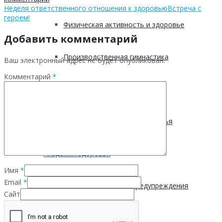
Неделя ответственного отношения к здоровью
Встреча с
героем!
Физическая активность и здоровье
Добавить комментарий
Производственная гимнастика
Ваш электронный адрес не будет опубликован.
Комментарий
*
Стресс и здоровье
Сохранение мужского здоровья
Академия здоровья
Имя
*
Email
*
Основы здоровья и предупреждения
Сайт
лишнего веса