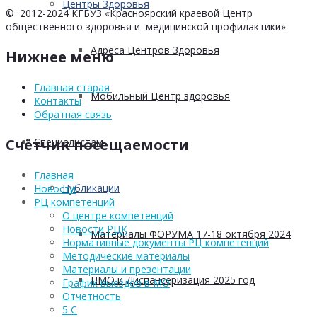
Центры Здоровья
© 2012-2024 КГБУЗ «Красноярский краевой Центр
общественного здоровья и медицинской профилактики»
Адреса Центров Здоровья
Нижнее меню
Главная старая
Мобильный Центр здоровья
Контакты
Обратная связь
Cпециалистам
Счётчик посещаемости
Главная
Публикации
Новости
РЦ компетенций
О центре компетенций
Новости РЦК
Материалы ФОРУМА 17-18 октября 2024
Нормативные документы РЦ компетенций
Методические материалы
Материалы и презентации
ПМО и Диспансеризация 2025 год
График выездов в МО
Отчетность
5 С