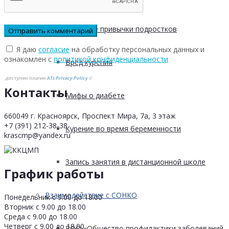
Пищевые привычки подростков
Я даю
согласие
на обработку персональных данных и
ознакомлен с
политикой конфиденциальности
Вред курения
доступен плагин
ATs Privacy Policy
©
Контакты
Мифы о диабете
660049 г. Красноярск, Проспект Мира, 7а, 3 этаж
+7 (391) 212-38-38
Курение во время беременности
krascmp@yandex.ru
Запись занятия в дистанционной школе
График работы
Взаимодействие с СОНКО
Понедельник с 9.00 до 18.00
Вторник с 9.00 до 18.00
Среда с 9.00 до 18.00
Четверг с 9.00 до 18.00
РОО «Общество профилактики заболеваний