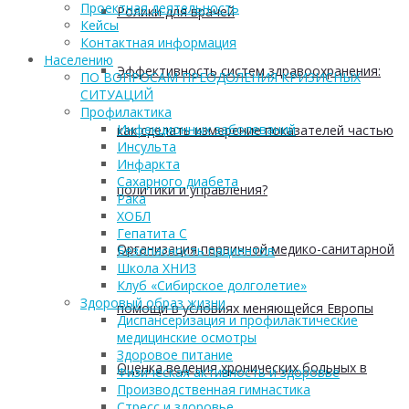
Проектная деятельность
Ролики для врачей
Кейсы
Контактная информация
Населению
Эффективность систем здравоохранения:
ПО ВОПРОСАМ ПРЕОДОЛЕНИЯ КРИЗИСНЫХ
СИТУАЦИЙ
Профилактика
Инфекционных заболеваний
как сделать измерение показателей частью
Инсульта
Инфаркта
Сахарного диабета
политики и управления?
Рака
ХОБЛ
Гепатита С
Организация первичной медико-санитарной
Безопасность пациентов
Школа ХНИЗ
Клуб «Сибирское долголетие»
Здоровый образ жизни
помощи в условиях меняющейся Европы
Диспансеризация и профилактические
медицинские осмотры
Здоровое питание
Оценка ведения хронических больных в
Физическая активность и здоровье
Производственная гимнастика
Стресс и здоровье