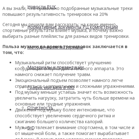
Новости РЦК
А вы знали, что правильно подобранные музыкальные треки
повышают результативность тренировок на 20%
Сегодня мы решили вам рассказать: на какие именно
Нормативные документы РЦ компетенций
спортивные результаты влияет музыка, и почему важно
выбирать разные плейлисты для разных видов тренировки.
Польза музыки во время тренировок заключается в
Методические материалы
том, что:
Музыкальный ритм способствует улучшению
Материалы и презентации
координации опорно-двигательного аппарата. Это
намного снижает получение травм.
Эмоциональный подъем позволяет намного легче
справляться с неприятными и сложными упражнениями.
График выездов в МО
Под музыку меньше устаёшь значит есть возможность
увеличить нагрузку, затратить чуть больше времени на
основные или трудные упражнения.
Отчетность
Движения под музыку более интенсивные, что
способствует увеличению сердечного ритма и
сжиганию большего количества калорий.
Музыка отвлекает внимание спортсмена, в том числе и
5 С
от мышечной боли, а также помогает вырабатывает