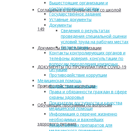
Вышестоящие организации и
контролирующие органы
Соглашение о сотрудничестве со школой
Государственное задание
Уставные документы
Документы
149
Сведения о результатах
проведения специальной оценки
условий труда на рабочих местах
Оплата труда
Документы по диспансеризации
Контакты контролирующих органов и
телефоны доверия, консультации по
вопросам преодоления кризисных
ДОКУМЕНТЫ ПО ПРОФИЛАКТИКЕ COVID-19
ситуаций
Противодействие коррупции
Медицинская помощь
Противодействие коррупции
График приема граждан
Права и обязанности граждан в сфере
охраны здоровья
Показатели доступности и качества
Обучающие программы по вопросам
медицинской помощи
Информация о перечне жизненно
необходимых и важнейших
здорового питания
лекарственных препаратов для
медицинского применения