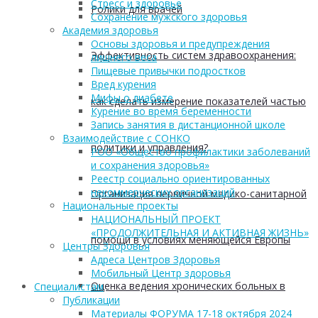
Стресс и здоровье
Ролики для врачей
Сохранение мужского здоровья
Академия здоровья
Основы здоровья и предупреждения
Эффективность систем здравоохранения:
лишнего веса
Пищевые привычки подростков
Вред курения
Мифы о диабете
как сделать измерение показателей частью
Курение во время беременности
Запись занятия в дистанционной школе
Взаимодействие с СОНКО
политики и управления?
РОО «Общество профилактики заболеваний
и сохранения здоровья»
Реестр социально ориентированных
некоммерческих организаций
Организация первичной медико-санитарной
Национальные проекты
НАЦИОНАЛЬНЫЙ ПРОЕКТ
«ПРОДОЛЖИТЕЛЬНАЯ И АКТИВНАЯ ЖИЗНЬ»
помощи в условиях меняющейся Европы
Центры Здоровья
Адреса Центров Здоровья
Мобильный Центр здоровья
Оценка ведения хронических больных в
Cпециалистам
Публикации
Материалы ФОРУМА 17-18 октября 2024