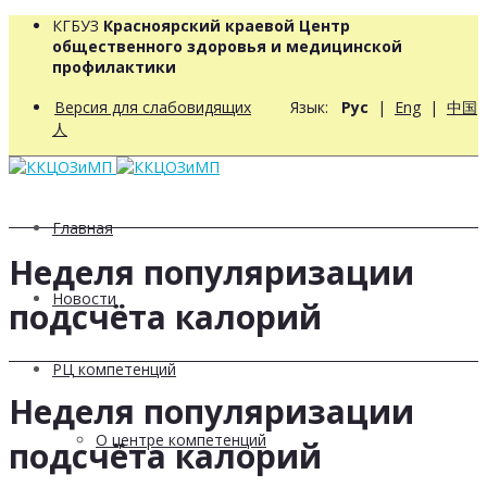
КГБУЗ
Красноярский краевой Центр
общественного здоровья и медицинской
профилактики
Версия для слабовидящих
Язык:
Рус
|
Eng
|
中国
人
Главная
Неделя популяризации
Новости
подсчёта калорий
РЦ компетенций
Неделя популяризации
О центре компетенций
подсчёта калорий