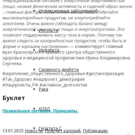
«Нерациональное питание с избыточной энергоемкостью
пищи, низкая физическая активность и сидячий образ жизни
Инфекционных заболеваний
– главные факторы избыточной массы тела. Избегайте
высококалорийных продуктов, не злоупотребляйте
алкоголем. Очень важно соблюдать баланс между
энергетической ценностью пищи и энергозатратами. Это
Инсульта
позволит поддерживать массу тела в норме. Поэтому так
важно следить за калорийностью продуктов, чтобы быть в
форме и хорошем настроении»
— комментирует главный
Инфаркта
врач Красноярского краевого Центра общественного
здоровья и медицинской профилактики Ирина Владимировна
Сергеева.
Сахарного диабета
#укрепление_общественного_здоровья #диспансеризация
#Так_Здорово #нацпроект_демография
#Нацпроекты_РФ #активное_долголетие
Рака
Буклет
ХОБЛ
Правильное питание. Принципы.
Гепатита С
13.01.2025
Новости
,
Подсчет калорий
,
Публикации
,