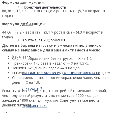
Формула для мужчин:
Проектная деятельность
88,36 + (13,4 × вес в кг) + (4,8 × рост в см) – (5,7 × возраст в
годах).
Кейсы
Формула для женщин:
447,6 + (9,2 × вес в кг) + (3,1 × рост в см) – (4,3 × возраст в
годах).
Контактная информация
Далее выбираем нагрузку и умножаем полученную
сумму на выбранное для вашей активности число:
Населению
Сидячий образ жизни без нагрузок — Х на 1,2.
Тренировки 1–3 раза в неделю — Х на 1,375.
Занятия 3–5 дней в неделю — Х на 1,55.
Интенсивные тренировки 6–7 раз в неделю — Х на 1,725.
ПО ВОПРОСАМ ПРЕОДОЛЕНИЯ КРИЗИСНЫХ
Спортсмены, выполняющие упражнения чаще, чем раз в
день — Х на 1,9.
СИТУАЦИЙ
Если, вы хотите похудеть, то потребляйте меньше калорий,
чем полученный результат, но не меньше 1200 ккал для
женщин и 1800 ккал для мужчин. Советуем также вести
дневник питания.
Профилактика