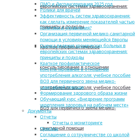
ПМО и Диспансеризация 2025 год
европейских системах здравоохранения:
Ролики для врачей
Эффективность систем здравоохранения:
как сделать измерение показателей частью
принципы и подходы
политики и управления?
Организация первичной медико-санитарной
помощи в условиях меняющейся Европы
Оценка ведения хронических больных в
Краткое профилактическое
европейских системах здравоохранения:
принципы и подходы
Краткое профилактическое
консультирование в отношении
консультирование в отношении
употребления алкоголя: учебное пособие
ВОЗ для первичного звена медико-
санитарной помощи
употребления алкоголя: учебное пособие
Формирование здорового образа жизни
Обучающий курс «Внедрение программ
укрепления здоровья на рабочем месте»
ВОЗ для первичного звена медико-
Документы
Отчеты
Отчеты о мониторинге
санитарной помощи
Приказы
Соглашение о сотрудничестве со школой