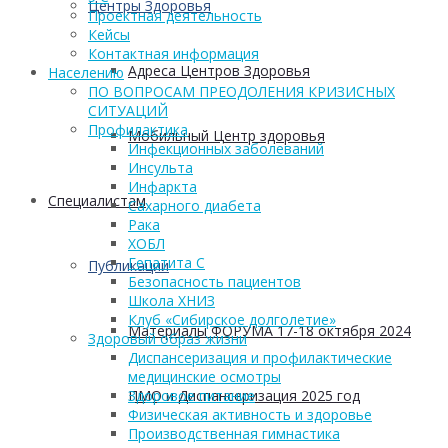
Центры Здоровья
Проектная деятельность
Кейсы
Контактная информация
Адреса Центров Здоровья
Населению
ПО ВОПРОСАМ ПРЕОДОЛЕНИЯ КРИЗИСНЫХ
СИТУАЦИЙ
Профилактика
Мобильный Центр здоровья
Инфекционных заболеваний
Инсульта
Инфаркта
Cпециалистам
Сахарного диабета
Рака
ХОБЛ
Гепатита С
Публикации
Безопасность пациентов
Школа ХНИЗ
Клуб «Сибирское долголетие»
Материалы ФОРУМА 17-18 октября 2024
Здоровый образ жизни
Диспансеризация и профилактические
медицинские осмотры
ПМО и Диспансеризация 2025 год
Здоровое питание
Физическая активность и здоровье
Производственная гимнастика