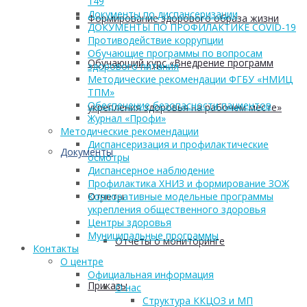
149
Документы по диспансеризации
Формирование здорового образа жизни
ДОКУМЕНТЫ ПО ПРОФИЛАКТИКЕ COVID-19
Противодействие коррупции
Обучающие программы по вопросам
Обучающий курс «Внедрение программ
здорового питания
Методические рекомендации ФГБУ «НМИЦ
ТПМ»
Обеспечение безопасности пациентов
укрепления здоровья на рабочем месте»
Журнал «Профи»
Методические рекомендации
Диспансеризация и профилактические
Документы
осмотры
Диспансерное наблюдение
Профилактика ХНИЗ и формирование ЗОЖ
Отчеты
Корпоративные модельные программы
укрепления общественного здоровья
Центры здоровья
Муниципальные программы
Отчеты о мониторинге
Контакты
О центре
Официальная информация
Приказы
О нас
Структура ККЦОЗ и МП