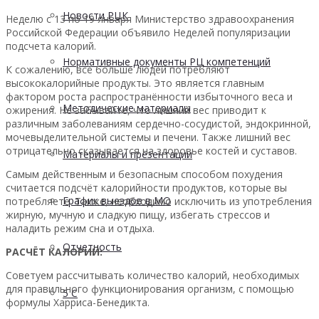
Новости РЦК
Неделю с 13 по 19 января Министерство здравоохранения
Российской Федерации объявило Неделей популяризации
подсчета калорий.
Нормативные документы РЦ компетенций
К сожалению, всё больше людей потребляют
высококалорийные продукты. Это является главным
фактором роста распространённости избыточного веса и
Методические материалы
ожирения. Не забывайте, что лишний вес приводит к
различным заболеваниям сердечно-сосудистой, эндокринной,
мочевыделительной системы и печени. Также лишний вес
отрицательно сказывается на здоровье костей и суставов.
Материалы и презентации
Самым действенным и безопасным способом похудения
считается подсчёт калорийности продуктов, которые вы
График выездов в МО
потребляете. Также, необходимо исключить из употребления
жирную, мучную и сладкую пищу, избегать стрессов и
наладить режим сна и отдыха.
Отчетность
РАСЧЁТ КАЛОРИЙ:
Советуем рассчитывать количество калорий, необходимых
для правильного функционирования организм, с помощью
5 С
формулы Харриса-Бенедикта.