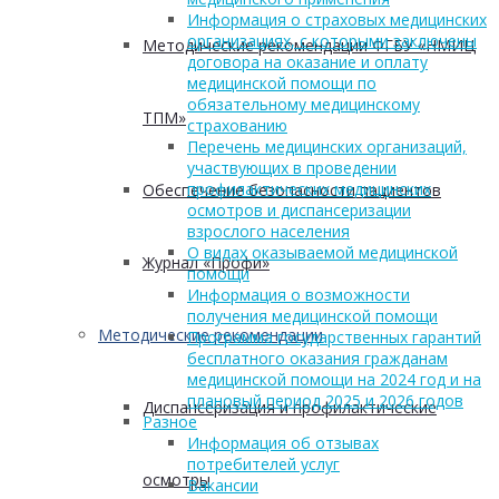
Информация о страховых медицинских
организациях, с которыми заключены
Методические рекомендации ФГБУ «НМИЦ
договора на оказание и оплату
медицинской помощи по
обязательному медицинскому
ТПМ»
страхованию
Перечень медицинских организаций,
участвующих в проведении
профилактических медицинских
Обеспечение безопасности пациентов
осмотров и диспансеризации
взрослого населения
О видах оказываемой медицинской
Журнал «Профи»
помощи
Информация о возможности
получения медицинской помощи
Методические рекомендации
Программа государственных гарантий
бесплатного оказания гражданам
медицинской помощи на 2024 год и на
плановый период 2025 и 2026 годов
Диспансеризация и профилактические
Разное
Информация об отзывах
потребителей услуг
осмотры
Вакансии