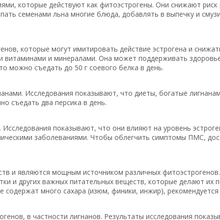
иями, которые действуют как фитоэстрогены. Они снижают риск
ать семенами льна многие блюда, добавлять в выпечку и смузи
нов, которые могут имитировать действие эстрогена и снижать
и витаминами и минералами. Она может поддерживать здоровье
 то можно съедать до 50 г соевого белка в день.
анами. Исследования показывают, что диеты, богатые лигнанами
о съедать два персика в день.
 Исследования показывают, что они влияют на уровень эстрог
ническими заболеваниями. Чтобы облегчить симптомы ПМС, дос
тв и являются мощным источником различных фитоэстрогенов. 
атки и других важных питательных веществ, которые делают их 
е содержат много сахара (изюм, финики, инжир), рекомендуется 
енов, в частности лигнанов. Результаты исследования показы