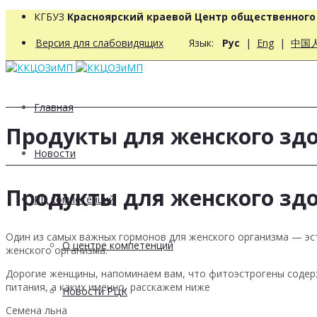
КГБУЗ
Красноярский краевой Центр общественног
Версия для слабовидящих
Язык:
Рус
|
Eng
|
中国
Главная
Продукты для женского здо
Новости
Продукты для женского здо
РЦ компетенций
Один из самых важных гормонов для женского организма — эс
О центре компетенций
женского организма.
Дорогие женщины, напоминаем вам, что фитоэстрогены содер
питания, а каких именно, расскажем ниже
Новости РЦК
Семена льна