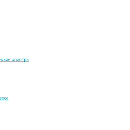
нские осмотры
веса