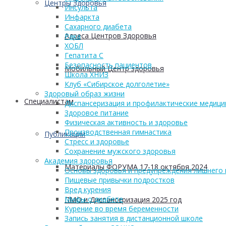
Центры Здоровья
Инсульта
Инфаркта
Сахарного диабета
Адреса Центров Здоровья
Рака
ХОБЛ
Гепатита С
Безопасность пациентов
Мобильный Центр здоровья
Школа ХНИЗ
Клуб «Сибирское долголетие»
Здоровый образ жизни
Cпециалистам
Диспансеризация и профилактические медици
Здоровое питание
Физическая активность и здоровье
Производственная гимнастика
Публикации
Стресс и здоровье
Сохранение мужского здоровья
Академия здоровья
Материалы ФОРУМА 17-18 октября 2024
Основы здоровья и предупреждения лишнего 
Пищевые привычки подростков
Вред курения
Мифы о диабете
ПМО и Диспансеризация 2025 год
Курение во время беременности
Запись занятия в дистанционной школе