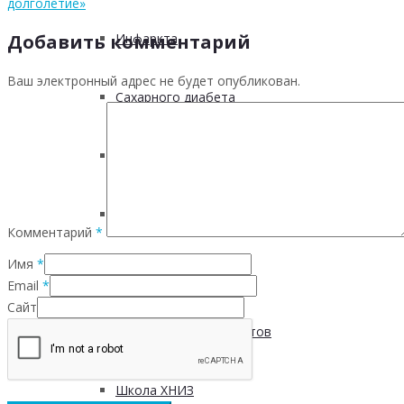
долголетие»
Добавить комментарий
Инфаркта
Ваш электронный адрес не будет опубликован.
Сахарного диабета
Рака
ХОБЛ
Комментарий
*
Имя
*
Гепатита С
Email
*
Сайт
Безопасность пациентов
Школа ХНИЗ