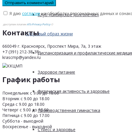
Я даю
согласие
на обработку персональных данных и ознак
Клуб «Сибирское долголетие»
доступен плагин
ATs Privacy Policy
©
Контакты
Здоровый образ жизни
660049 г. Красноярск, Проспект Мира, 7а, 3 этаж
+7 (391) 212-38-38
Диспансеризация и профилактические медици
krascmp@yandex.ru
Здоровое питание
График работы
Физическая активность и здоровье
Понедельник с 9.00 до 18.00
Вторник с 9.00 до 18.00
Среда с 9.00 до 18.00
Четверг с 9.00 до 18.00
Производственная гимнастика
Пятница с 9.00 до 17.00
Суббота - выходной
Воскресенье - выходной
Стресс и здоровье