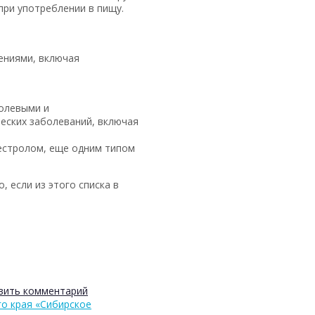
ри употреблении в пищу.
ениями, включая
холевыми и
еских заболеваний, включая
местролом, еще одним типом
 если из этого списка в
вить комментарий
го края «Сибирское