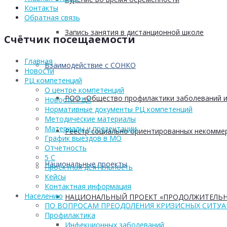
Контакты
Обратная связь
Запись занятия в дистанционной школе
Счётчик посещаемости
Главная
Взаимодействие с СОНКО
Новости
РЦ компетенций
О центре компетенций
РОО «Общество профилактики заболеваний и
Новости РЦК
Нормативные документы РЦ компетенций
Методические материалы
Материалы и презентации
Реестр социально ориентированных некоммер
График выездов в МО
Отчетность
5 С
Национальные проекты
Проектная деятельность
Кейсы
Контактная информация
Населению
НАЦИОНАЛЬНЫЙ ПРОЕКТ «ПРОДОЛЖИТЕЛЬН
ПО ВОПРОСАМ ПРЕОДОЛЕНИЯ КРИЗИСНЫХ СИТУ
Профилактика
Инфекционных заболеваний