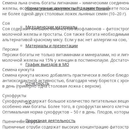
Семена льна очень богаты лигнанами – химическими соединен
железы, особенно у женщин в постменопаузе. Вы можете посып
Нормативные документы РЦ компетенций
не более одной-двух столовых ложек льняных семян (10–20 г).
Соя
Методические материалы
Соя содержит большое количество изофлавонов – фитоэстроге
молочной железы и простаты. Соя также богата необходимым
альтернативой красному мясу. Если у вас нет аллергии на сою,
Материалы и презентации
Персики
Персики богаты не только витаминами и минералами, но и лигн
молочной железы на 15% у женщин в постменопаузе. Достаточн
График выездов в МО
Семена кунжута
Семена кунжута можно добавлять практически в любое блюдо.
антиоксидантной активностью, благодаря чему борются с хро
Отчетность
в день (примерно одна столовая ложка с верхом).
Сухофрукты
Сухофрукты содержат большое количество питательных вещес
5 С
особенно ими богаты. Более того, в сухофруктах много клетч
Оптимальная норма сухофруктов – 50 г в день. Плодов, которы
Проектная деятельность
Пшеничные отруби
Пшеничные отруби содержат высокую концентрацию фитоэстрог