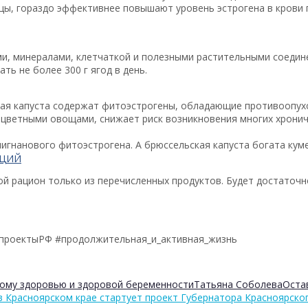
ы, гораздо эффективнее повышают уровень эстрогена в крови п
ми, минералами, клетчаткой и полезными растительными соедин
ть не более 300 г ягод в день.
ская капуста содержат фитоэстрогены, обладающие противоопу
цветными овощами, снижает риск возникновения многих хронич
игнанового фитоэстрогена. А брюссельская капуста богата ку
АЦИЙ
 рацион только из перечисленных продуктов. Будет достаточно,
цпроектыРФ #продолжительная_и_активная_жизнь
ому здоровью и здоровой беременности
Татьяна Соболева
Оста
 в Красноярском крае стартует проект Губернатора Красноярско