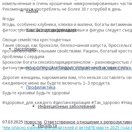
измельченные в очень крошечные «микронизированные» частиц
Рекомендуется употреблять не более 30 г отрубей в день.
Кейсы
Ягоды
Ягоды, особенно клубника, клюква и малина, богаты витамина
Контактная информация
фитоэстрогены. Без вреда для здоровья и фигуры следует съеда
Овощи семейства крестоцветных
Такие овощи, как брокколи, белокочанная капуста, брюссель
Населению
противовоспалительными свойствами. Рацион, богатый кресто
проблемы с сердцем.
Брокколи богата секоизоларицирезинолом – разновидностью л
фитонутриента, который обладает эстрогенной активностью.
ПО ВОПРОСАМ ПРЕОДОЛЕНИЯ КРИЗИСНЫХ СИТУ
Дорогие женщины, наромиеаем вам, что нельзя составлять свой
ежедневное меню вы будете включать 2–3 продукта.
Профилактика
Будьте красивы! Будьте здоровы!
#здоровье_для_каждого #диспансеризация #Так_здорово #На
Инфекционных заболеваний
07.03.2025
Новости
,
Ответственное отношение к репродуктивн
Инсульта
Чем опасно курение для родителей и детей?
В марте 2025 года