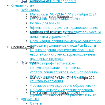
Мобильный Центр здоровья
Центры Здоровья
Cпециалистам
Публикации
Материалы ФОРУМА 17-18 октября 2024
Адреса Центров Здоровья
ПМО и Диспансеризация 2025 год
Ролики для врачей
Эффективность систем здравоохранения:
Мобильный Центр здоровья
как сделать измерение показателей частью
политики и управления?
Организация первичной медико-санитарной
помощи в условиях меняющейся Европы
Cпециалистам
Оценка ведения хронических больных в
европейских системах здравоохранения:
принципы и подходы
Публикации
Краткое профилактическое
консультирование в отношении
употребления алкоголя: учебное пособие
ВОЗ для первичного звена медико-
Материалы ФОРУМА 17-18 октября 2024
санитарной помощи
Формирование здорового образа жизни
Обучающий курс «Внедрение программ
ПМО и Диспансеризация 2025 год
укрепления здоровья на рабочем месте»
Документы
Отчеты