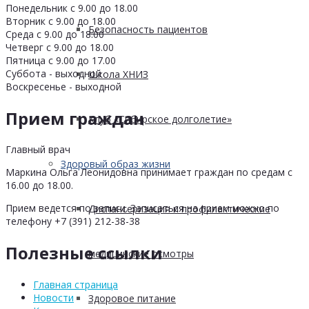
Понедельник с 9.00 до 18.00
Вторник с 9.00 до 18.00
Безопасность пациентов
Среда с 9.00 до 18.00
Четверг с 9.00 до 18.00
Пятница с 9.00 до 17.00
Суббота - выходной
Школа ХНИЗ
Воскресенье - выходной
Прием граждан
Клуб «Сибирское долголетие»
Главный врач
Здоровый образ жизни
Маркина Ольга Леонидовна принимает граждан по средам с
16.00 до 18.00.
Прием ведется по записи. Записаться на прием можно по
Диспансеризация и профилактические
телефону +7 (391) 212-38-38
Полезные ссылки
медицинские осмотры
Главная страница
Новости
Здоровое питание