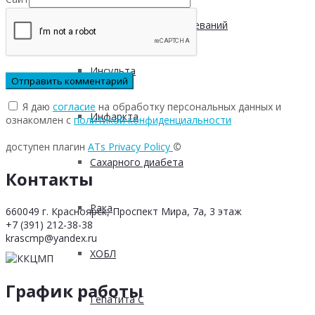
Инфекционных заболеваний
Инсульта
Я даю
согласие
на обработку персональных данных и
Инфаркта
ознакомлен с
политикой конфиденциальности
доступен плагин
ATs Privacy Policy
©
Сахарного диабета
Контакты
Рака
660049 г. Красноярск, Проспект Мира, 7а, 3 этаж
+7 (391) 212-38-38
krascmp@yandex.ru
ХОБЛ
График работы
Гепатита С