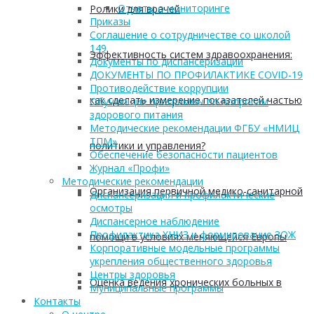
Отчеты о мониторинге
Ролики для врачей
Приказы
Соглашение о сотрудничестве со школой
149
Эффективность систем здравоохранения:
Документы по диспансеризации
ДОКУМЕНТЫ ПО ПРОФИЛАКТИКЕ COVID-19
Противодействие коррупции
как сделать измерение показателей частью
Обучающие программы по вопросам
здорового питания
Методические рекомендации ФГБУ «НМИЦ
ТПМ»
политики и управления?
Обеспечение безопасности пациентов
Журнал «Профи»
Методические рекомендации
Организация первичной медико-санитарной
Диспансеризация и профилактические
осмотры
Диспансерное наблюдение
Профилактика ХНИЗ и формирование ЗОЖ
помощи в условиях меняющейся Европы
Корпоративные модельные программы
укрепления общественного здоровья
Центры здоровья
Оценка ведения хронических больных в
Муниципальные программы
Контакты