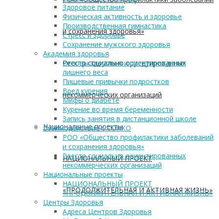
Здоровое питание
Физическая активность и здоровье
Производственная гимнастика
и сохранения здоровья»
Стресс и здоровье
Сохранение мужского здоровья
Академия здоровья
Реестр социально ориентированных
Основы здоровья и предупреждения
лишнего веса
Пищевые привычки подростков
Вред курения
некоммерческих организаций
Мифы о диабете
Курение во время беременности
Запись занятия в дистанционной школе
Национальные проекты
Взаимодействие с СОНКО
РОО «Общество профилактики заболеваний
и сохранения здоровья»
Реестр социально ориентированных
НАЦИОНАЛЬНЫЙ ПРОЕКТ
некоммерческих организаций
Национальные проекты
НАЦИОНАЛЬНЫЙ ПРОЕКТ
«ПРОДОЛЖИТЕЛЬНАЯ И АКТИВНАЯ ЖИЗНЬ»
«ПРОДОЛЖИТЕЛЬНАЯ И АКТИВНАЯ ЖИЗНЬ»
Центры Здоровья
Адреса Центров Здоровья