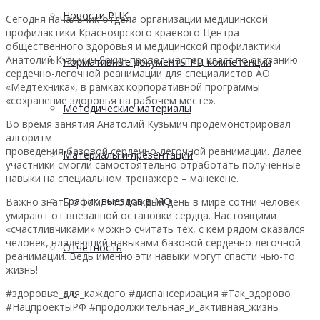
Новости РЦК
Сегодня начальник отдела организации медицинской
профилактики Красноярского краевого Центра
общественного здоровья и медицинской профилактики
Анатолий Кузьмич Яркин провел мастер-класс по оказанию
Нормативные документы РЦ компетенций
сердечно-легочной реанимации для специалистов АО
«Медтехника», в рамках корпоративной программы
«сохранение здоровья на рабочем месте».
Методические материалы
Во время занятия Анатолий Кузьмич продемонстрировал
алгоритм
проведения базовой сердечно-легочной реанимации. Далее
Материалы и презентации
участники смогли самостоятельно отработать полученные
навыки на специальном тренажере – манекене.
График выездов в МО
Важно знать о том, что каждый день в мире сотни человек
умирают от внезапной остановки сердца. Настоящими
«счастливчиками» можно считать тех, с кем рядом оказался
человек, владеющий навыками базовой сердечно-легочной
Отчетность
реанимации. Ведь именно эти навыки могут спасти чью-то
жизнь!
#здоровье_для_каждого #диспансеризация #Так_здорово
5 С
#НацпроектыРФ #продолжительная_и_активная_жизнь