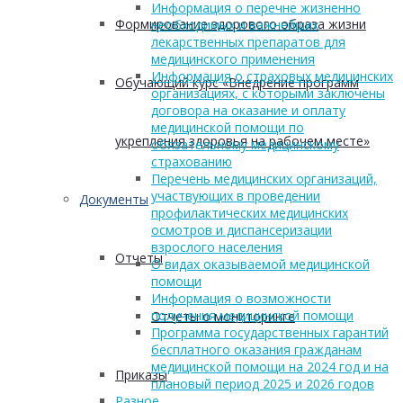
Информация о перечне жизненно
Формирование здорового образа жизни
необходимых и важнейших
лекарственных препаратов для
медицинского применения
Информация о страховых медицинских
Обучающий курс «Внедрение программ
организациях, с которыми заключены
договора на оказание и оплату
медицинской помощи по
укрепления здоровья на рабочем месте»
обязательному медицинскому
страхованию
Перечень медицинских организаций,
участвующих в проведении
Документы
профилактических медицинских
осмотров и диспансеризации
взрослого населения
Отчеты
О видах оказываемой медицинской
помощи
Информация о возможности
получения медицинской помощи
Отчеты о мониторинге
Программа государственных гарантий
бесплатного оказания гражданам
медицинской помощи на 2024 год и на
Приказы
плановый период 2025 и 2026 годов
Разное