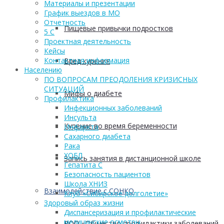
Материалы и презентации
График выездов в МО
Отчетность
Пищевые привычки подростков
5 С
Проектная деятельность
Кейсы
Контактная информация
Вред курения
Населению
ПО ВОПРОСАМ ПРЕОДОЛЕНИЯ КРИЗИСНЫХ
СИТУАЦИЙ
Мифы о диабете
Профилактика
Инфекционных заболеваний
Инсульта
Курение во время беременности
Инфаркта
Сахарного диабета
Рака
ХОБЛ
Запись занятия в дистанционной школе
Гепатита С
Безопасность пациентов
Школа ХНИЗ
Взаимодействие с СОНКО
Клуб «Сибирское долголетие»
Здоровый образ жизни
Диспансеризация и профилактические
медицинские осмотры
РОО «Общество профилактики заболеваний