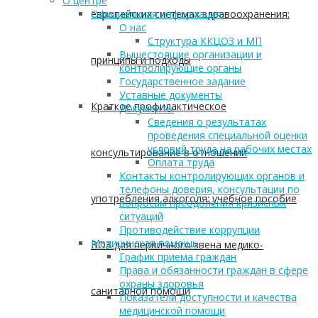
О центре
европейских системах здравоохранения:
Официальная информация
О нас
Структура ККЦОЗ и МП
Вышестоящие организации и
принципы и подходы
контролирующие органы
Государственное задание
Уставные документы
Краткое профилактическое
Документы
Сведения о результатах
проведения специальной оценки
условий труда на рабочих местах
консультирование в отношении
Оплата труда
Контакты контролирующих органов и
телефоны доверия, консультации по
употребления алкоголя: учебное пособие
вопросам преодоления кризисных
ситуаций
Противодействие коррупции
Медицинская помощь
ВОЗ для первичного звена медико-
График приема граждан
Права и обязанности граждан в сфере
охраны здоровья
санитарной помощи
Показатели доступности и качества
медицинской помощи