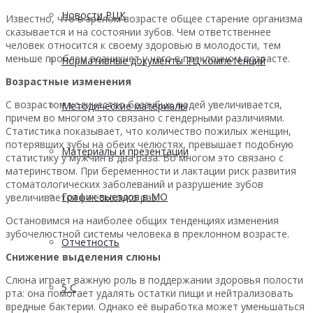
Новости РЦК
Известно, что в зрелом возрасте общее старение организма
сказывается и на состоянии зубов. Чем ответственнее
человек относится к своему здоровью в молодости, тем
меньше проблем возникнет у него в преклонном возрасте.
Нормативные документы РЦ компетенций
Возрастные изменения
С возрастом количество беззубых людей увеличивается,
Методические материалы
причем во многом это связано с гендерными различиями.
Статистика показывает, что количество пожилых женщин,
потерявших зубы на обеих челюстях, превышает подобную
Материалы и презентации
статистику у мужчин в два раза. Во многом это связано с
материнством. При беременности и лактации риск развития
стоматологических заболеваний и разрушение зубов
График выездов в МО
увеличивается в несколько раз.
Остановимся на наиболее общих тенденциях изменения
зубочелюстной системы человека в преклонном возрасте.
Отчетность
Снижение выделения слюны
Слюна играет важную роль в поддержании здоровья полости
5 С
рта: она помогает удалять остатки пищи и нейтрализовать
вредные бактерии. Однако её выработка может уменьшаться