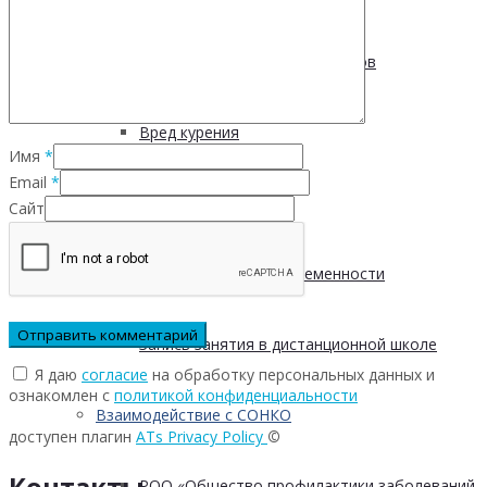
Пищевые привычки подростков
Вред курения
Имя
*
Email
*
Мифы о диабете
Сайт
Курение во время беременности
Запись занятия в дистанционной школе
Я даю
согласие
на обработку персональных данных и
ознакомлен с
политикой конфиденциальности
Взаимодействие с СОНКО
доступен плагин
ATs Privacy Policy
©
Контакты
РОО «Общество профилактики заболеваний