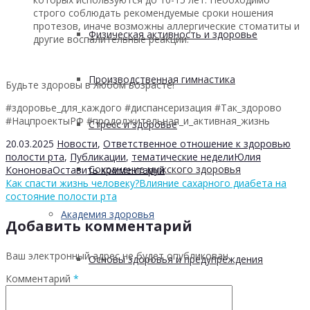
строго соблюдать рекомендуемые сроки ношения
протезов, иначе возможны аллергические стоматиты и
Физическая активность и здоровье
другие воспалительные реакции.
Производственная гимнастика
Будьте здоровы в любом возрасте!
#здоровье_для_каждого #диспансеризация #Так_здорово
#НацпроектыРФ #продолжительная_и_активная_жизнь
Стресс и здоровье
20.03.2025
Новости
,
Ответственное отношение к здоровью
полости рта
,
Публикации
,
тематические недели
Юлия
Сохранение мужского здоровья
Кононова
Оставить комментарий
Как спасти жизнь человеку?
Влияние сахарного диабета на
состояние полости рта
Академия здоровья
Добавить комментарий
Ваш электронный адрес не будет опубликован.
Основы здоровья и предупреждения
Комментарий
*
лишнего веса