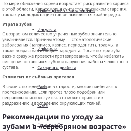
По мере обнажения корней возрастает риск развития кариеса
в этой области. Кариес корня считается признаком старения,
Инфекционных заболеваний
так как у молодых пациентов он выявляется крайне редко.
Утрата зубов
Инсульта
С возрастом количество утраченных зубов значительно
увеличивается. Причины этому — стоматологические
заболевания (например, кариес, периодонтит), травмы, а
Инфаркта
также возрастная атрофия пародонта. После потери зуба
важно сразу же провести протезирование, чтобы избежать
смещения оставшихся зубов и нарушения работы челюстного
сустава.
Сахарного диабета
Стоматит от съёмных протезов
В связи с потерей зубов в старости, многие прибегают к
Рака
протезированию. Если протез плохо подобран или
неправильно используется, это может привести к
раздражению и воспалению окружающих тканей.
ХОБЛ
Рекомендации по уходу за
зубами в «серебряном возрасте»
Гепатита С